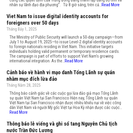
cùng các quyết định của Trung ương Đảng thành lập đảng bộ tỉnh và
nhân sự lãnh đạo địa phương”. Từ 8 giờ sáng, trên cả…
Read More
Viet Nam to issue digital identity accounts for
foreigners over 50 days
Tháng Bảy 1, 2025
The Ministry of Public Security will launch a 50-day campaign—from
July 1 to August 19, 2025—to issue Level-2 digital identity accounts
to foreign nationals residing in Viet Nam. This initiative targets
individuals holding valid permanent or temporary residence cards.
The campaign is part of efforts to support Viet Nam’s growing
international integration. As the…
Read More
Cảnh báo về hành vi mạo danh Tổng Lãnh sự quán
nhằm mục đích lừa đảo
Tháng Năm 28, 2025
Thông báo cảnh giác về các cuộc gọi lừa đảo giả mạo Tổng Lãnh
sự quán Việt Nam tại San Francisco Hiện nay, Tổng Lãnh sự quán
Việt Nam tại San Francisco nhận được nhiều khiếu nại về việc công
dân Việt Nam và người Mỹ gốc Việt tại Hoa Kỳ nhận được các cuộc…
Read More
Thông báo lễ viếng và ghi sổ tang Nguyên Chủ tịch
nước Trần Đức Lương