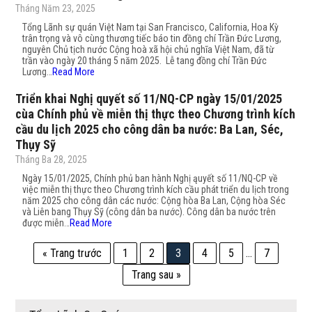
Tháng Năm 23, 2025
Tổng Lãnh sự quán Việt Nam tại San Francisco, California, Hoa Kỳ
trân trọng và vô cùng thương tiếc báo tin đồng chí Trần Đức Lương,
nguyên Chủ tịch nước Cộng hoà xã hội chủ nghĩa Việt Nam, đã từ
trần vào ngày 20 tháng 5 năm 2025. Lễ tang đồng chí Trần Đức
Lương…
Read More
Triển khai Nghị quyết số 11/NQ-CP ngày 15/01/2025
cùa Chính phủ về miễn thị thực theo Chương trình kích
cầu du lịch 2025 cho công dân ba nước: Ba Lan, Séc,
Thụy Sỹ
Tháng Ba 28, 2025
Ngày 15/01/2025, Chính phủ ban hành Nghị ąuyết số 11/NQ-CP về
việc miễn thị thực theo Chương trình kích cầu phát triển du lịch trong
năm 2025 cho công dân các nước: Cộng hòa Ba Lan, Cộng hòa Séc
và Liên bang Thụy Sỹ (công dân ba nước). Công dân ba nước trên
được miễn…
Read More
« Trang trước
1
2
3
4
5
…
7
Trang sau »