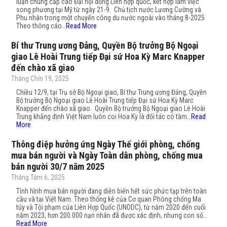
luận chung cấp cao Đại hội đồng Liên hợp quốc, kết hợp làm việc
song phương tại Mỹ từ ngày 21-9. Chủ tịch nước Lương Cường và
Phu nhân trong một chuyến công du nước ngoài vào tháng 8-2025
Theo thông cáo…
Read More
Bí thư Trung ương Đảng, Quyền Bộ trưởng Bộ Ngoại
giao Lê Hoài Trung tiếp Đại sứ Hoa Kỳ Marc Knapper
đến chào xã giao
Tháng Chín 19, 2025
Chiều 12/9, tại Trụ sở Bộ Ngoại giao, Bí thư Trung ương Đảng, Quyền
Bộ trưởng Bộ Ngoại giao Lê Hoài Trung tiếp Đại sứ Hoa Kỳ Marc
Knapper đến chào xã giao. Quyền Bộ trưởng Bộ Ngoại giao Lê Hoài
Trung khẳng định Việt Nam luôn coi Hoa Kỳ là đối tác có tầm…
Read
More
Thông điệp hưởng ứng Ngày Thế giới phòng, chống
mua bán người và Ngày Toàn dân phòng, chống mua
bán người 30/7 năm 2025
Tháng Tám 6, 2025
Tình hình mua bán người đang diễn biến hết sức phức tạp trên toàn
cầu và tại Việt Nam. Theo thống kê của Cơ quan Phòng chống Ma
túy và Tội phạm của Liên Hợp Quốc (UNODC), từ năm 2020 đến cuối
năm 2023, hơn 200.000 nạn nhân đã được xác định, nhưng con số…
Read More