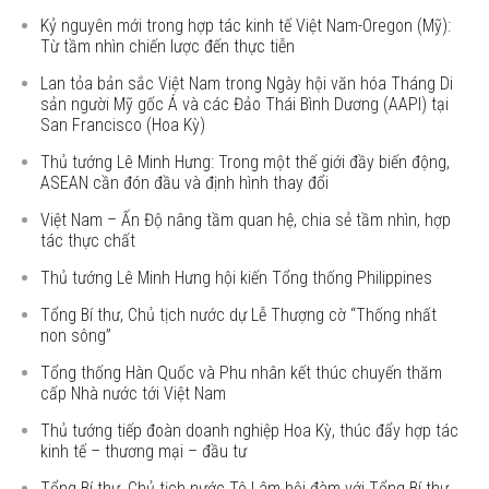
Kỷ nguyên mới trong hợp tác kinh tế Việt Nam-Oregon (Mỹ):
Từ tầm nhìn chiến lược đến thực tiễn
Lan tỏa bản sắc Việt Nam trong Ngày hội văn hóa Tháng Di
sản người Mỹ gốc Á và các Đảo Thái Bình Dương (AAPI) tại
San Francisco (Hoa Kỳ)
Thủ tướng Lê Minh Hưng: Trong một thế giới đầy biến động,
ASEAN cần đón đầu và định hình thay đổi
Việt Nam – Ấn Độ nâng tầm quan hệ, chia sẻ tầm nhìn, hợp
tác thực chất
Thủ tướng Lê Minh Hưng hội kiến Tổng thống Philippines
Tổng Bí thư, Chủ tịch nước dự Lễ Thượng cờ “Thống nhất
non sông”
Tổng thống Hàn Quốc và Phu nhân kết thúc chuyến thăm
cấp Nhà nước tới Việt Nam
Thủ tướng tiếp đoàn doanh nghiệp Hoa Kỳ, thúc đẩy hợp tác
kinh tế – thương mại – đầu tư
Tổng Bí thư, Chủ tịch nước Tô Lâm hội đàm với Tổng Bí thư,