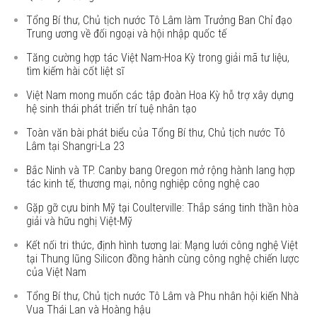
Tổng Bí thư, Chủ tịch nước Tô Lâm làm Trưởng Ban Chỉ đạo
Trung ương về đối ngoại và hội nhập quốc tế
Tăng cường hợp tác Việt Nam-Hoa Kỳ trong giải mã tư liệu,
tìm kiếm hài cốt liệt sĩ
Việt Nam mong muốn các tập đoàn Hoa Kỳ hỗ trợ xây dựng
hệ sinh thái phát triển trí tuệ nhân tạo
Toàn văn bài phát biểu của Tổng Bí thư, Chủ tịch nước Tô
Lâm tại Shangri-La 23
Bắc Ninh và TP. Canby bang Oregon mở rộng hành lang hợp
tác kinh tế, thương mại, nông nghiệp công nghệ cao
Gặp gỡ cựu binh Mỹ tại Coulterville: Thắp sáng tinh thần hòa
giải và hữu nghị Việt-Mỹ
Kết nối tri thức, định hình tương lai: Mạng lưới công nghệ Việt
tại Thung lũng Silicon đồng hành cùng công nghệ chiến lược
của Việt Nam
Tổng Bí thư, Chủ tịch nước Tô Lâm và Phu nhân hội kiến Nhà
Vua Thái Lan và Hoàng hậu