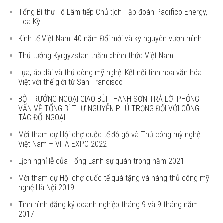
Tổng Bí thư Tô Lâm tiếp Chủ tịch Tập đoàn Pacifico Energy,
Hoa Kỳ
Kinh tế Việt Nam: 40 năm Đổi mới và kỷ nguyên vươn mình
Thủ tướng Kyrgyzstan thăm chính thức Việt Nam
Lụa, áo dài và thủ công mỹ nghệ: Kết nối tinh hoa văn hóa
Việt với thế giới từ San Francisco
BỘ TRƯỞNG NGOẠI GIAO BÙI THANH SƠN TRẢ LỜI PHỎNG
VẤN VỀ TỔNG BÍ THƯ NGUYỄN PHÚ TRỌNG ĐỐI VỚI CÔNG
TÁC ĐỐI NGOẠI
Mời tham dự Hội chợ quốc tế đồ gỗ và Thủ công mỹ nghệ
Việt Nam – VIFA EXPO 2022
Lịch nghỉ lễ của Tổng Lãnh sự quán trong năm 2021
Mời tham dự Hội chợ quốc tế quà tặng và hàng thủ công mỹ
nghệ Hà Nội 2019
Tình hình đăng ký doanh nghiệp tháng 9 và 9 tháng năm
2017