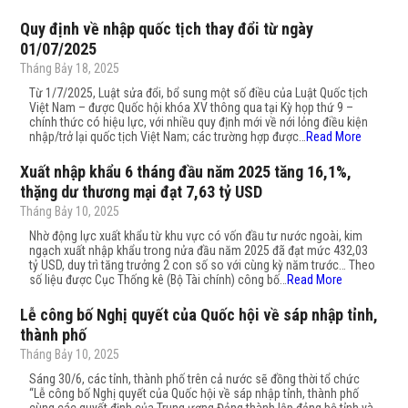
Quy định về nhập quốc tịch thay đổi từ ngày
01/07/2025
Tháng Bảy 18, 2025
Từ 1/7/2025, Luật sửa đổi, bổ sung một số điều của Luật Quốc tịch
Việt Nam – được Quốc hội khóa XV thông qua tại Kỳ họp thứ 9 –
chính thức có hiệu lực, với nhiều quy định mới về nới lỏng điều kiện
nhập/trở lại quốc tịch Việt Nam; các trường hợp được…
Read More
Xuất nhập khẩu 6 tháng đầu năm 2025 tăng 16,1%,
thặng dư thương mại đạt 7,63 tỷ USD
Tháng Bảy 10, 2025
Nhờ động lực xuất khẩu từ khu vực có vốn đầu tư nước ngoài, kim
ngạch xuất nhập khẩu trong nửa đầu năm 2025 đã đạt mức 432,03
tỷ USD, duy trì tăng trưởng 2 con số so với cùng kỳ năm trước… Theo
số liệu được Cục Thống kê (Bộ Tài chính) công bố…
Read More
Lễ công bố Nghị quyết của Quốc hội về sáp nhập tỉnh,
thành phố
Tháng Bảy 10, 2025
Sáng 30/6, các tỉnh, thành phố trên cả nước sẽ đồng thời tổ chức
“Lễ công bố Nghị quyết của Quốc hội về sáp nhập tỉnh, thành phố