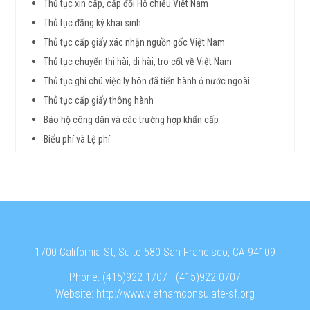
Thủ tục xin cấp, cấp đổi Hộ chiếu Việt Nam
Thủ tục đăng ký khai sinh
Thủ tục cấp giấy xác nhận nguồn gốc Việt Nam
Thủ tục chuyển thi hài, di hài, tro cốt về Việt Nam
Thủ tục ghi chú việc ly hôn đã tiến hành ở nước ngoài
Thủ tục cấp giấy thông hành
Bảo hộ công dân và các trường hợp khẩn cấp
Biểu phí và Lệ phí
1700 California St, Suite 580 San Francisco, CA 94109
Phone:
(415)922-1707
-
(415)922-0707
Website:
http://www.vietnamconsulate-sf.org