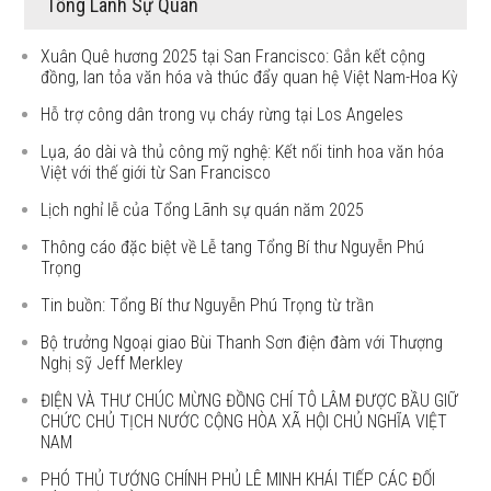
Tổng Lãnh Sự Quán
Xuân Quê hương 2025 tại San Francisco: Gắn kết cộng
đồng, lan tỏa văn hóa và thúc đẩy quan hệ Việt Nam-Hoa Kỳ
Hỗ trợ công dân trong vụ cháy rừng tại Los Angeles
Lụa, áo dài và thủ công mỹ nghệ: Kết nối tinh hoa văn hóa
Việt với thế giới từ San Francisco
Lịch nghỉ lễ của Tổng Lãnh sự quán năm 2025
Thông cáo đặc biệt về Lễ tang Tổng Bí thư Nguyễn Phú
Trọng
Tin buồn: Tổng Bí thư Nguyễn Phú Trọng từ trần
Bộ trưởng Ngoại giao Bùi Thanh Sơn điện đàm với Thượng
Nghị sỹ Jeff Merkley
ĐIỆN VÀ THƯ CHÚC MỪNG ĐỒNG CHÍ TÔ LÂM ĐƯỢC BẦU GIỮ
CHỨC CHỦ TỊCH NƯỚC CỘNG HÒA XÃ HỘI CHỦ NGHĨA VIỆT
NAM
PHÓ THỦ TƯỚNG CHÍNH PHỦ LÊ MINH KHÁI TIẾP CÁC ĐỐI