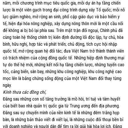
năm, mỗi chương trình mục tiêu quốc gia, mỗi dự án hạ tầng chiến
lược là một viên gạch trong đại công trình dựng xây Tổ quốc; mỗi nỗ
lực giảm nghèo, mở rộng an sinh, phổ cập giáo dục và bảo hiểm y
tế, hiện đại hóa nông nghiệp, xây dựng nông thôn mới là một cầu nối
để không ai bị bỏ lại phía sau. Trên mặt trận đối ngoại, Chính phủ đã
cùng toàn hệ thống chính trị kiên định đường lối độc lập, tự chủ, hòa
bình, hữu nghị, hợp tác và phát triển; chủ động, tích cực hội nhập
quốc tế; mở rộng quan hệ đối tác; đưa Việt Nam trở thành thành viên
có trách nhiệm của cộng đồng quốc tế. Những hiệp định thương mại
tự do thế hệ mới, những kết nối hạ tầng chiến lược, những tuyến cao
tốc, cảng biển, sân bay, những khu công nghiệp, khu công nghệ cao
mọc lên là bằng chứng sống động của một Việt Nam đổi thay từng
ngày.
Kính thưa các đồng chí,
Đằng sau những con số tăng trưởng là mồ hôi, trí tuệ và tâm huyết
của biết bao nhà quản trị quốc gia từ Trung ương đến địa phương.
Đằng sau sự chuyển mình của nền kinh tế là những đêm trắng họp
bàn, là những bản thảo viết đi viết lại, là những cuộc đối thoại bền bỉ
với doanh nghiệp và người dân để tìm ra lời giải hài hòa lợi ích. Đằng