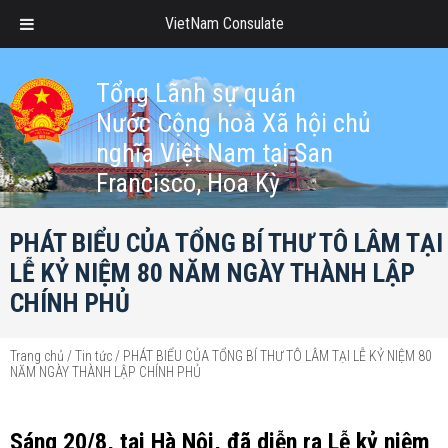
VietNam Consulate
Tổng Lãnh sự quán
Nước Cộng hoà Xã hội chủ
nghĩa Việt Nam tại San
Francisco, Hoa Kỳ
PHÁT BIỂU CỦA TỔNG BÍ THƯ TÔ LÂM TẠI
LỄ KỶ NIỆM 80 NĂM NGÀY THÀNH LẬP
CHÍNH PHỦ
Trang chủ
/
Tin tức
/
PHÁT BIỂU CỦA TỔNG BÍ THƯ TÔ LÂM TẠI LỄ KỶ NIỆM 80
NĂM NGÀY THÀNH LẬP CHÍNH PHỦ
Sáng 20/8, tại Hà Nội, đã diễn ra Lễ kỷ niệm