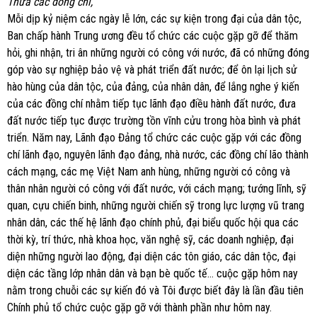
Thưa các đồng chí,
Mỗi dịp kỷ niệm các ngày lễ lớn, các sự kiện trong đại của dân tộc,
Ban chấp hành Trung ương đều tổ chức các cuộc gặp gỡ để thăm
hỏi, ghi nhận, tri ân những người có công với nước, đã có những đóng
góp vào sự nghiệp bảo vệ và phát triển đất nước; để ôn lại lịch sử
hào hùng của dân tộc, của đảng, của nhân dân, để lắng nghe ý kiến
của các đồng chí nhằm tiếp tục lãnh đạo điều hành đất nước, đưa
đất nước tiếp tục được trường tồn vĩnh cửu trong hòa bình và phát
triển. Năm nay, Lãnh đạo Đảng tổ chức các cuộc gặp với các đồng
chí lãnh đạo, nguyên lãnh đạo đảng, nhà nước, các đồng chí lão thành
cách mạng, các mẹ Việt Nam anh hùng, những người có công và
thân nhân người có công với đất nước, với cách mạng; tướng lĩnh, sỹ
quan, cựu chiến binh, những người chiến sỹ trong lực lượng vũ trang
nhân dân, các thế hệ lãnh đạo chính phủ, đại biểu quốc hội qua các
thời kỳ, trí thức, nhà khoa học, văn nghệ sỹ, các doanh nghiệp, đại
diện những người lao động, đại diện các tôn giáo, các dân tộc, đại
diện các tầng lớp nhân dân và bạn bè quốc tế… cuộc gặp hôm nay
nằm trong chuỗi các sự kiến đó và Tôi được biết đây là lần đầu tiên
Chính phủ tổ chức cuộc gặp gỡ với thành phần như hôm nay.