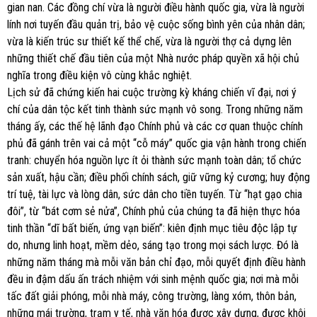
gian nan. Các đồng chí vừa là người điều hành quốc gia, vừa là người
lính nơi tuyến đầu quản trị, bảo vệ cuộc sống bình yên của nhân dân;
vừa là kiến trúc sư thiết kế thể chế, vừa là người thợ cả dựng lên
những thiết chế đầu tiên của một Nhà nước pháp quyền xã hội chủ
nghĩa trong điều kiện vô cùng khắc nghiệt.
Lịch sử đã chứng kiến hai cuộc trường kỳ kháng chiến vĩ đại, nơi ý
chí của dân tộc kết tinh thành sức mạnh vô song. Trong những năm
tháng ấy, các thế hệ lãnh đạo Chính phủ và các cơ quan thuộc chính
phủ đã gánh trên vai cả một “cỗ máy” quốc gia vận hành trong chiến
tranh: chuyển hóa nguồn lực ít ỏi thành sức mạnh toàn dân; tổ chức
sản xuất, hậu cần; điều phối chính sách, giữ vững kỷ cương; huy động
trí tuệ, tài lực và lòng dân, sức dân cho tiền tuyến. Từ “hạt gạo chia
đôi”, từ “bát cơm sẻ nửa”, Chính phủ của chúng ta đã hiện thực hóa
tinh thần “dĩ bất biến, ứng vạn biến”: kiên định mục tiêu độc lập tự
do, nhưng linh hoạt, mềm dẻo, sáng tạo trong mọi sách lược. Đó là
những năm tháng mà mỗi văn bản chỉ đạo, mỗi quyết định điều hành
đều in đậm dấu ấn trách nhiệm với sinh mệnh quốc gia; nơi mà mỗi
tấc đất giải phóng, mỗi nhà máy, công trường, làng xóm, thôn bản,
những mái trường, trạm y tế, nhà văn hóa được xây dựng, được khôi