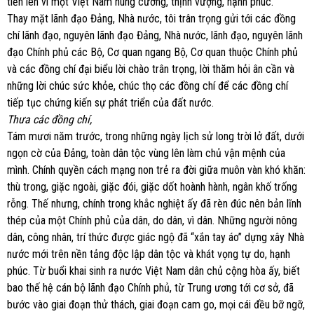
tiến lên vì một Việt Nam hùng cường, thịnh vượng, hạnh phúc.
Thay mặt lãnh đạo Đảng, Nhà nước, tôi trân trọng gửi tới các đồng
chí lãnh đạo, nguyên lãnh đạo Đảng, Nhà nước, lãnh đạo, nguyên lãnh
đạo Chính phủ các Bộ, Cơ quan ngang Bộ, Cơ quan thuộc Chính phủ
và các đồng chí đại biểu lời chào trân trọng, lời thăm hỏi ân cần và
những lời chúc sức khỏe, chúc thọ các đồng chí để các đồng chí
tiếp tục chứng kiến sự phát triển của đất nước.
Thưa các đồng chí,
Tám mươi năm trước, trong những ngày lịch sử long trời lở đất, dưới
ngọn cờ của Đảng, toàn dân tộc vùng lên làm chủ vận mệnh của
mình. Chính quyền cách mạng non trẻ ra đời giữa muôn vàn khó khăn:
thù trong, giặc ngoài, giặc đói, giặc dốt hoành hành, ngân khố trống
rỗng. Thế nhưng, chính trong khắc nghiệt ấy đã rèn đúc nên bản lĩnh
thép của một Chính phủ của dân, do dân, vì dân. Những người nông
dân, công nhân, trí thức được giác ngộ đã “xắn tay áo” dựng xây Nhà
nước mới trên nền tảng độc lập dân tộc và khát vọng tự do, hạnh
phúc. Từ buổi khai sinh ra nước Việt Nam dân chủ cộng hòa ấy, biết
bao thế hệ cán bộ lãnh đạo Chính phủ, từ Trung ương tới cơ sở, đã
bước vào giai đoạn thử thách, giai đoạn cam go, mọi cái đều bỡ ngỡ,