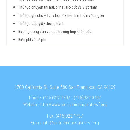
Thủ tục chuyển thi hài, di hài, tro cốt về Việt Nam
Thủ tục ghi chú việc ly hôn đã tiến hành ở nước ngoài
Thủ tục cấp giấy thông hành
Bảo hộ công dân và các trường hợp khẩn cấp
Biểu phí và Lệ phí
1700 California St, Suite 580 San Francisco, CA 94109
Phone:
(415)922-1707
-
(415)922-0707
Website:
http://www.vietnamconsulate-sf.org
Fax:
(415)922-1757
Email:
info@vietnamconsulate-sf.org