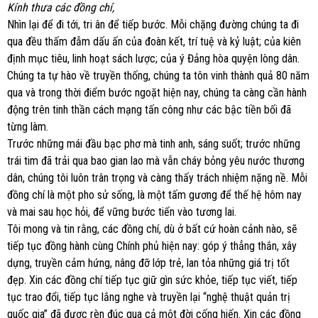
Kính thưa các đồng chí,
Nhìn lại để đi tới, tri ân để tiếp bước. Mỗi chặng đường chúng ta đi
qua đều thấm đẫm dấu ấn của đoàn kết, trí tuệ và kỷ luật; của kiên
định mục tiêu, linh hoạt sách lược; của ý Đảng hòa quyện lòng dân.
Chúng ta tự hào về truyền thống, chúng ta tôn vinh thành quả 80 năm
qua và trong thời điểm bước ngoặt hiện nay, chúng ta càng cần hành
động trên tinh thần cách mạng tấn công như các bậc tiền bối đã
từng làm.
Trước những mái đầu bạc phơ mà tinh anh, sáng suốt; trước những
trái tim đã trải qua bao gian lao mà vẫn cháy bỏng yêu nước thương
dân, chúng tôi luôn trân trọng và càng thấy trách nhiệm nặng nề. Mỗi
đồng chí là một pho sử sống, là một tấm gương để thế hệ hôm nay
và mai sau học hỏi, để vững bước tiến vào tương lai.
Tôi mong và tin rằng, các đồng chí, dù ở bất cứ hoàn cảnh nào, sẽ
tiếp tục đồng hành cùng Chính phủ hiện nay: góp ý thẳng thắn, xây
dựng, truyền cảm hứng, nâng đỡ lớp trẻ, lan tỏa những giá trị tốt
đẹp. Xin các đồng chí tiếp tục giữ gìn sức khỏe, tiếp tục viết, tiếp
tục trao đổi, tiếp tục lắng nghe và truyền lại “nghệ thuật quản trị
quốc gia” đã được rèn đúc qua cả một đời cống hiến. Xin các đồng