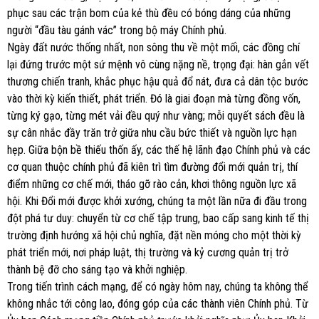
phục sau các trận bom của kẻ thù đều có bóng dáng của những
người “đầu tàu gánh vác” trong bộ máy Chính phủ.
Ngày đất nước thống nhất, non sông thu về một mối, các đồng chí
lại đứng trước một sứ mệnh vô cùng nặng nề, trọng đại: hàn gắn vết
thương chiến tranh, khắc phục hậu quả đổ nát, đưa cả dân tộc bước
vào thời kỳ kiến thiết, phát triển. Đó là giai đoạn mà từng đồng vốn,
từng ký gạo, từng mét vải đều quý như vàng; mỗi quyết sách đều là
sự cân nhắc đầy trăn trở giữa nhu cầu bức thiết và nguồn lực hạn
hẹp. Giữa bộn bề thiếu thốn ấy, các thế hệ lãnh đạo Chính phủ và các
cơ quan thuộc chính phủ đã kiên trì tìm đường đổi mới quản trị, thí
điểm những cơ chế mới, tháo gỡ rào cản, khơi thông nguồn lực xã
hội. Khi Đổi mới được khởi xướng, chúng ta một lần nữa đi đầu trong
đột phá tư duy: chuyển từ cơ chế tập trung, bao cấp sang kinh tế thị
trường định hướng xã hội chủ nghĩa, đặt nền móng cho một thời kỳ
phát triển mới, nơi pháp luật, thị trường và kỷ cương quản trị trở
thành bệ đỡ cho sáng tạo và khởi nghiệp.
Trong tiến trình cách mạng, để có ngày hôm nay, chúng ta không thể
không nhắc tới công lao, đóng góp của các thành viên Chính phủ. Từ