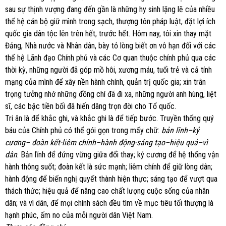
sau sự thịnh vượng đang đến gần là những hy sinh lặng lẽ của nhiều
thế hệ cán bộ giữ mình trong sạch, thượng tôn pháp luật, đặt lợi ích
quốc gia dân tộc lên trên hết, trước hết. Hôm nay, tôi xin thay mặt
Đảng, Nhà nước và Nhân dân, bày tỏ lòng biết ơn vô hạn đối với các
thế hệ Lãnh đạo Chính phủ và các Cơ quan thuộc chính phủ qua các
thời kỳ, những người đã góp mồ hôi, xương máu, tuổi trẻ và cả tính
mạng của mình để xây nền hành chính, quản trị quốc gia; xin trân
trọng tưởng nhớ những đồng chí đã đi xa, những người anh hùng, liệt
sĩ, các bậc tiền bối đã hiến dâng trọn đời cho Tổ quốc.
Tri ân là để khắc ghi, và khắc ghi là để tiếp bước. Truyền thống quý
báu của Chính phủ có thể gói gọn trong mấy chữ:
bản lĩnh
–
kỷ
cương
– đoàn kết-
liêm chính
–
hành độn
g-
sáng tạo
–
hiệu quả
–
vì
dân
. Bản lĩnh để đứng vững giữa đổi thay; kỷ cương để hệ thống vận
hành thông suốt; đoàn kết là sức mạnh; liêm chính để giữ lòng dân;
hành động để biến nghị quyết thành hiện thực; sáng tạo để vượt qua
thách thức; hiệu quả để nâng cao chất lượng cuộc sống của nhân
dân; và vì dân, để mọi chính sách đều tìm về mục tiêu tối thượng là
hạnh phúc, ấm no của mỗi người dân Việt Nam.