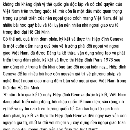
không chỉ khẳng định vị thế quốc gia độc lập và có chủ quyền của
Việt Nam trên trường quốc tế, mà còn là một dấu mốc quan trọng
trong sự phát triển của nền ngoại giao cách mạng Việt Nam, để lại
nhiều bài học quý báu và tôi luyện nên nhiều nhà ngoại giao ưu tú
trong thời đại Hồ Chí Minh.
Có thể nói, quá trình đàm phán, ký kết và thực thi Hiệp định Geneva
là một cuốn cẩm nang quý báu về trường phái đối ngoại và ngoại
giao Việt Nam, đã được Đảng ta kế thừa, vận dụng sáng tạo và phát
triển trong đàm phán, ký kết và thực thi Hiệp định Paris 1973 sau
này cũng như trong triển khai công tác đối ngoại hiện nay… Hiệp định
Geneva để lại nhiều bài học còn nguyên giá trị về phương pháp và
nghệ thuật ngoại giao mang đậm bản sắc ngoại giao Việt Nam trong
thời đại Hồ Chí Minh.
70 năm trôi qua kể từ ngày Hiệp định Geneva được ký kết, Việt Nam
đang phát triển năng động, hội nhập quốc tế toàn diện, sâu rộng, có
vị thế và uy tín cao trên trường quốc tế. Các bài học từ quá trình
đàm phán, ký kết và thực thi Hiệp định Geneva đến ngày nay vẫn còn
nguyên giá trị, nhất là đối với nhiệm vụ xây dựng nền ngoại giao toàn
diện, hiện đại, mang đậm bản sắc “cây tre Việt Nam”.