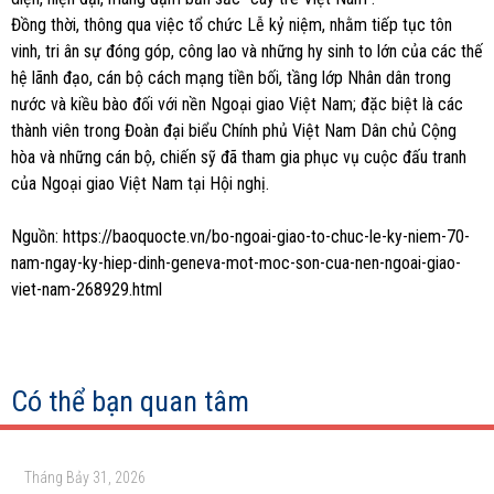
Đồng thời, thông qua việc tổ chức Lễ kỷ niệm, nhằm tiếp tục tôn
vinh, tri ân sự đóng góp, công lao và những hy sinh to lớn của các thế
hệ lãnh đạo, cán bộ cách mạng tiền bối, tầng lớp Nhân dân trong
nước và kiều bào đối với nền Ngoại giao Việt Nam; đặc biệt là các
thành viên trong Đoàn đại biểu Chính phủ Việt Nam Dân chủ Cộng
hòa và những cán bộ, chiến sỹ đã tham gia phục vụ cuộc đấu tranh
của Ngoại giao Việt Nam tại Hội nghị.
Nguồn: https://baoquocte.vn/bo-ngoai-giao-to-chuc-le-ky-niem-70-
nam-ngay-ky-hiep-dinh-geneva-mot-moc-son-cua-nen-ngoai-giao-
viet-nam-268929.html
Có thể bạn quan tâm
Tháng Bảy 31, 2026