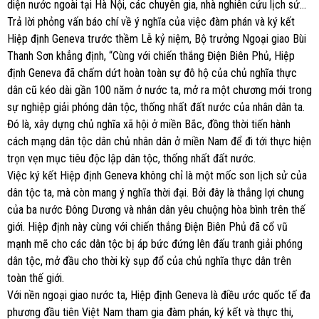
diện nước ngoài tại Hà Nội, các chuyên gia, nhà nghiên cứu lịch sử…
Trả lời phỏng vấn báo chí về ý nghĩa của việc đàm phán và ký kết
Hiệp định Geneva trước thềm Lễ kỷ niệm, Bộ trưởng Ngoại giao Bùi
Thanh Sơn khẳng định, “Cùng với chiến thắng Điện Biên Phủ, Hiệp
định Geneva đã chấm dứt hoàn toàn sự đô hộ của chủ nghĩa thực
dân cũ kéo dài gần 100 năm ở nước ta, mở ra một chương mới trong
sự nghiệp giải phóng dân tộc, thống nhất đất nước của nhân dân ta.
Đó là, xây dựng chủ nghĩa xã hội ở miền Bắc, đồng thời tiến hành
cách mạng dân tộc dân chủ nhân dân ở miền Nam để đi tới thực hiện
trọn vẹn mục tiêu độc lập dân tộc, thống nhất đất nước.
Việc ký kết Hiệp định Geneva không chỉ là một mốc son lịch sử của
dân tộc ta, mà còn mang ý nghĩa thời đại. Bởi đây là thắng lợi chung
của ba nước Đông Dương và nhân dân yêu chuộng hòa bình trên thế
giới. Hiệp định này cùng với chiến thắng Điện Biên Phủ đã cổ vũ
mạnh mẽ cho các dân tộc bị áp bức đứng lên đấu tranh giải phóng
dân tộc, mở đầu cho thời kỳ sụp đổ của chủ nghĩa thực dân trên
toàn thế giới.
Với nền ngoại giao nước ta, Hiệp định Geneva là điều ước quốc tế đa
phương đầu tiên Việt Nam tham gia đàm phán, ký kết và thực thi,