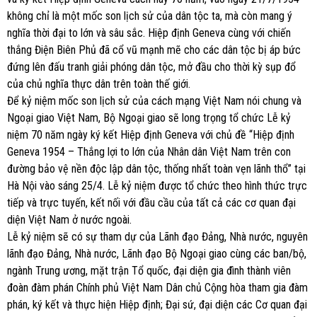
không chỉ là một mốc son lịch sử của dân tộc ta, mà còn mang ý
nghĩa thời đại to lớn và sâu sắc. Hiệp định Geneva cùng với chiến
thắng Điện Biên Phủ đã cổ vũ mạnh mẽ cho các dân tộc bị áp bức
đứng lên đấu tranh giải phóng dân tộc, mở đầu cho thời kỳ sụp đổ
của chủ nghĩa thực dân trên toàn thế giới.
Để kỷ niệm mốc son lịch sử của cách mạng Việt Nam nói chung và
Ngoại giao Việt Nam, Bộ Ngoại giao sẽ long trọng tổ chức Lễ kỷ
niệm 70 năm ngày ký kết Hiệp định Geneva với chủ đề “Hiệp định
Geneva 1954 – Thắng lợi to lớn của Nhân dân Việt Nam trên con
đường bảo vệ nền độc lập dân tộc, thống nhất toàn vẹn lãnh thổ” tại
Hà Nội vào sáng 25/4. Lễ kỷ niệm được tổ chức theo hình thức trực
tiếp và trực tuyến, kết nối với đầu cầu của tất cả các cơ quan đại
diện Việt Nam ở nước ngoài.
Lễ kỷ niệm sẽ có sự tham dự của Lãnh đạo Đảng, Nhà nước, nguyên
lãnh đạo Đảng, Nhà nước, Lãnh đạo Bộ Ngoại giao cùng các ban/bộ,
ngành Trung ương, mặt trận Tổ quốc, đại diện gia đình thành viên
đoàn đàm phán Chính phủ Việt Nam Dân chủ Cộng hòa tham gia đàm
phán, ký kết và thực hiện Hiệp định; Đại sứ, đại diện các Cơ quan đại