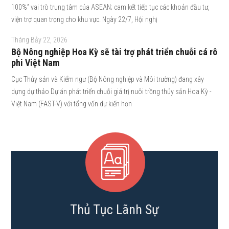
100%” vai trò trung tâm của ASEAN; cam kết tiếp tục các khoản đầu tư,
viện trợ quan trọng cho khu vực. Ngày 22/7, Hội nghị
Tháng Bảy 22, 2026
Bộ Nông nghiệp Hoa Kỳ sẽ tài trợ phát triển chuỗi cá rô
phi Việt Nam
Cục Thủy sản và Kiểm ngư (Bộ Nông nghiệp và Môi trường) đang xây
dựng dự thảo Dự án phát triển chuỗi giá trị nuôi trồng thủy sản Hoa Kỳ -
Việt Nam (FAST-V) với tổng vốn dự kiến hơn
Thủ Tục Lãnh Sự