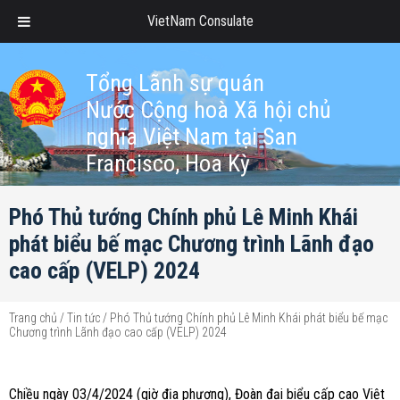
VietNam Consulate
Tổng Lãnh sự quán
Nước Cộng hoà Xã hội chủ
nghĩa Việt Nam tại San
Francisco, Hoa Kỳ
Phó Thủ tướng Chính phủ Lê Minh Khái
phát biểu bế mạc Chương trình Lãnh đạo
cao cấp (VELP) 2024
Trang chủ
/
Tin tức
/
Phó Thủ tướng Chính phủ Lê Minh Khái phát biểu bế mạc
Chương trình Lãnh đạo cao cấp (VELP) 2024
Chiều ngày 03/4/2024 (giờ địa phương), Đoàn đại biểu cấp cao Việt