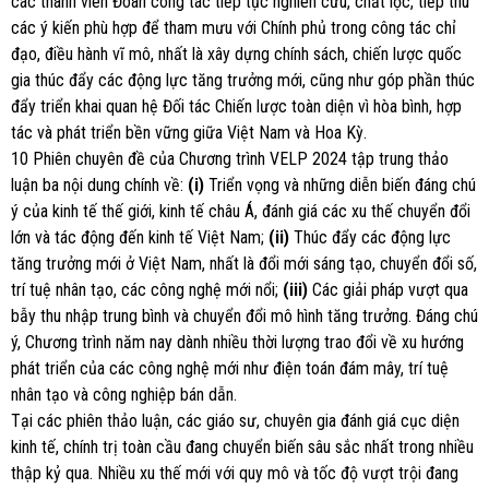
các thành viên Đoàn công tác tiếp tục nghiên cứu, chắt lọc, tiếp thu
các ý kiến phù hợp để tham mưu với Chính phủ trong công tác chỉ
đạo, điều hành vĩ mô, nhất là xây dựng chính sách, chiến lược quốc
gia thúc đẩy các động lực tăng trưởng mới, cũng như góp phần thúc
đẩy triển khai quan hệ Đối tác Chiến lược toàn diện vì hòa bình, hợp
tác và phát triển bền vững giữa Việt Nam và Hoa Kỳ.
10 Phiên chuyên đề của Chương trình VELP 2024 tập trung thảo
luận ba nội dung chính về:
(i)
Triển vọng và những diễn biến đáng chú
ý của kinh tế thế giới, kinh tế châu Á, đánh giá các xu thế chuyển đổi
lớn và tác động đến kinh tế Việt Nam;
(ii)
Thúc đẩy các động lực
tăng trưởng mới ở Việt Nam, nhất là đổi mới sáng tạo, chuyển đổi số,
trí tuệ nhân tạo, các công nghệ mới nổi;
(iii)
Các giải pháp vượt qua
bẫy thu nhập trung bình và chuyển đổi mô hình tăng trưởng. Đáng chú
ý, Chương trình năm nay dành nhiều thời lượng trao đổi về xu hướng
phát triển của các công nghệ mới như điện toán đám mây, trí tuệ
nhân tạo và công nghiệp bán dẫn.
Tại các phiên thảo luận, các giáo sư, chuyên gia đánh giá cục diện
kinh tế, chính trị toàn cầu đang chuyển biến sâu sắc nhất trong nhiều
thập kỷ qua. Nhiều xu thế mới với quy mô và tốc độ vượt trội đang