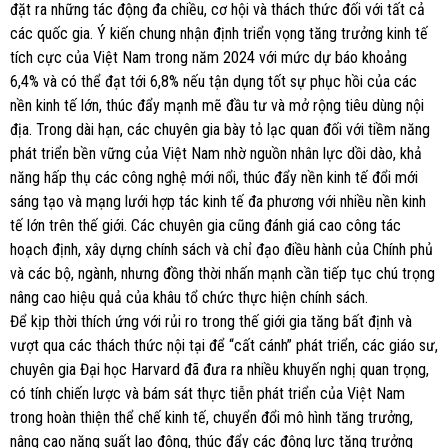
đặt ra những tác động đa chiều, cơ hội và thách thức đối với tất cả
các quốc gia. Ý kiến chung nhận định triển vọng tăng trưởng kinh tế
tích cực của Việt Nam trong năm 2024 với mức dự báo khoảng
6,4% và có thể đạt tới 6,8% nếu tận dụng tốt sự phục hồi của các
nền kinh tế lớn, thúc đẩy mạnh mẽ đầu tư và mở rộng tiêu dùng nội
địa. Trong dài hạn, các chuyên gia bày tỏ lạc quan đối với tiềm năng
phát triển bền vững của Việt Nam nhờ nguồn nhân lực dồi dào, khả
năng hấp thụ các công nghệ mới nổi, thúc đẩy nền kinh tế đổi mới
sáng tạo và mạng lưới hợp tác kinh tế đa phương với nhiều nền kinh
tế lớn trên thế giới. Các chuyên gia cũng đánh giá cao công tác
hoạch định, xây dựng chính sách và chỉ đạo điều hành của Chính phủ
và các bộ, ngành, nhưng đồng thời nhấn mạnh cần tiếp tục chú trọng
nâng cao hiệu quả của khâu tổ chức thực hiện chính sách.
Để kịp thời thích ứng với rủi ro trong thế giới gia tăng bất định và
vượt qua các thách thức nội tại để “cất cánh” phát triển, các giáo sư,
chuyên gia Đại học Harvard đã đưa ra nhiều khuyến nghị quan trọng,
có tính chiến lược và bám sát thực tiễn phát triển của Việt Nam
trong hoàn thiện thể chế kinh tế, chuyển đổi mô hình tăng trưởng,
nâng cao năng suất lao động, thúc đẩy các động lực tăng trưởng