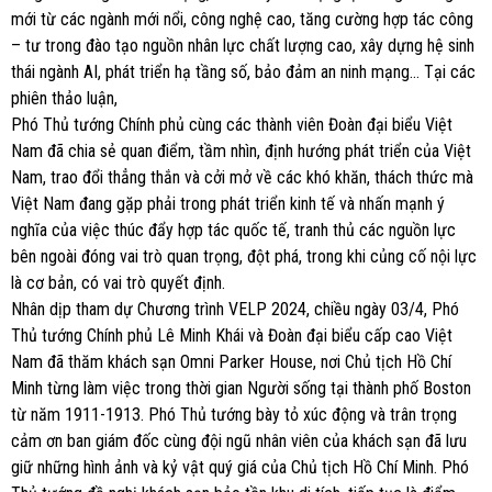
mới từ các ngành mới nổi, công nghệ cao, tăng cường hợp tác công
– tư trong đào tạo nguồn nhân lực chất lượng cao, xây dựng hệ sinh
thái ngành AI, phát triển hạ tầng số, bảo đảm an ninh mạng… Tại các
phiên thảo luận,
Phó Thủ tướng Chính phủ cùng các thành viên Đoàn đại biểu Việt
Nam đã chia sẻ quan điểm, tầm nhìn, định hướng phát triển của Việt
Nam, trao đổi thẳng thắn và cởi mở về các khó khăn, thách thức mà
Việt Nam đang gặp phải trong phát triển kinh tế và nhấn mạnh ý
nghĩa của việc thúc đẩy hợp tác quốc tế, tranh thủ các nguồn lực
bên ngoài đóng vai trò quan trọng, đột phá, trong khi củng cố nội lực
là cơ bản, có vai trò quyết định.
Nhân dịp tham dự Chương trình VELP 2024, chiều ngày 03/4, Phó
Thủ tướng Chính phủ Lê Minh Khái và Đoàn đại biểu cấp cao Việt
Nam đã thăm khách sạn Omni Parker House, nơi Chủ tịch Hồ Chí
Minh từng làm việc trong thời gian Người sống tại thành phố Boston
từ năm 1911-1913. Phó Thủ tướng bày tỏ xúc động và trân trọng
cảm ơn ban giám đốc cùng đội ngũ nhân viên của khách sạn đã lưu
giữ những hình ảnh và kỷ vật quý giá của Chủ tịch Hồ Chí Minh. Phó