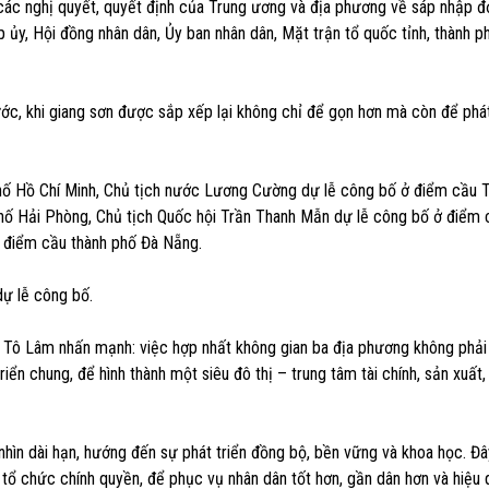
các nghị quyết, quyết định của Trung ương và địa phương về sáp nhập đ
p ủy, Hội đồng nhân dân, Ủy ban nhân dân, Mặt trận tổ quốc tỉnh, thành ph
 nước, khi giang sơn được sắp xếp lại không chỉ để gọn hơn mà còn để phát
hố Hồ Chí Minh, Chủ tịch nước Lương Cường dự lễ công bố ở điểm cầu 
hố Hải Phòng, Chủ tịch Quốc hội Trần Thanh Mẫn dự lễ công bố ở điểm 
 điểm cầu thành phố Đà Nẵng.
ự lễ công bố.
ư Tô Lâm nhấn mạnh: việc hợp nhất không gian ba địa phương không phải 
riển chung, để hình thành một siêu đô thị – trung tâm tài chính, sản xuất, 
hìn dài hạn, hướng đến sự phát triển đồng bộ, bền vững và khoa học. Đây
 tổ chức chính quyền, để phục vụ nhân dân tốt hơn, gần dân hơn và hiệu 