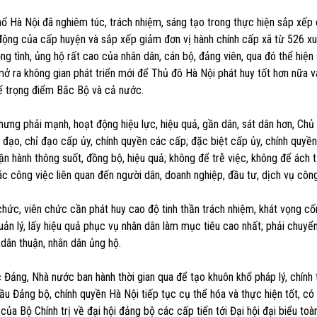
hố Hà Nội đã nghiêm túc, trách nhiệm, sáng tạo trong thực hiện sắp xếp
ộng của cấp huyện và sắp xếp giảm đơn vị hành chính cấp xã từ 526 x
g tình, ủng hộ rất cao của nhân dân, cán bộ, đảng viên, qua đó thể hiện
ở ra không gian phát triển mới để Thủ đô Hà Nội phát huy tốt hơn nữa va
tế trọng điểm Bắc Bộ và cả nước.
hưng phải mạnh, hoạt động hiệu lực, hiệu quả, gần dân, sát dân hơn, Chủ
đạo, chỉ đạo cấp ủy, chính quyền các cấp; đặc biệt cấp ủy, chính quyền
n hành thông suốt, đồng bộ, hiệu quả; không để trễ việc, không để ách t
c công việc liên quan đến người dân, doanh nghiệp, đầu tư, dịch vụ công
hức, viên chức cần phát huy cao độ tinh thần trách nhiệm, khát vọng cống
uản lý, lấy hiệu quả phục vụ nhân dân làm mục tiêu cao nhất; phải chuyể
 dân thuận, nhân dân ủng hộ.
Đảng, Nhà nước ban hành thời gian qua để tạo khuôn khổ pháp lý, chính t
u Đảng bộ, chính quyền Hà Nội tiếp tục cụ thể hóa và thực hiện tốt, có 
 của Bộ Chính trị về đại hội đảng bộ các cấp tiến tới Đại hội đại biểu toà