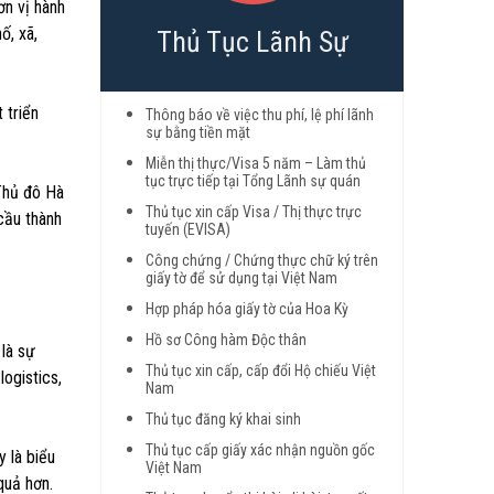
ơn vị hành
ố, xã,
Thủ Tục Lãnh Sự
 triển
Thông báo về việc thu phí, lệ phí lãnh
sự bằng tiền mặt
Miễn thị thực/Visa 5 năm – Làm thủ
tục trực tiếp tại Tổng Lãnh sự quán
Thủ đô Hà
Thủ tục xin cấp Visa / Thị thực trực
cầu thành
tuyến (EVISA)
Công chứng / Chứng thực chữ ký trên
giấy tờ để sử dụng tại Việt Nam
Hợp pháp hóa giấy tờ của Hoa Kỳ
Hồ sơ Công hàm Độc thân
là sự
Thủ tục xin cấp, cấp đổi Hộ chiếu Việt
logistics,
Nam
Thủ tục đăng ký khai sinh
Thủ tục cấp giấy xác nhận nguồn gốc
 là biểu
Việt Nam
quả hơn.