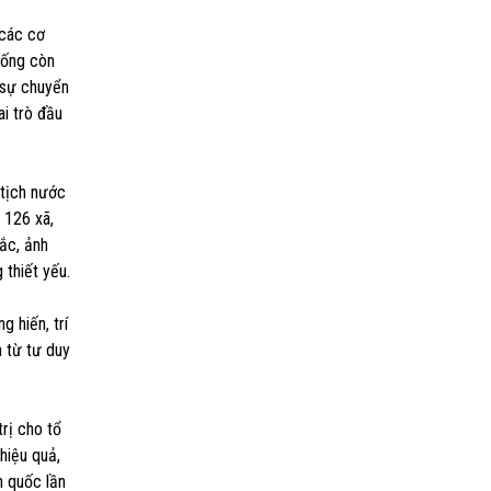
 các cơ
uống còn
 sự chuyển
i trò đầu
 tịch nước
 126 xã,
ắc, ảnh
 thiết yếu.
 hiến, trí
n từ tư duy
rị cho tổ
hiệu quả,
n quốc lần