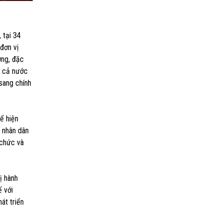
 tại 34
đơn vị
ờng, đặc
g cả nước
sang chính
ể hiện
ụ nhân dân
 chức và
ị hành
ế với
át triển