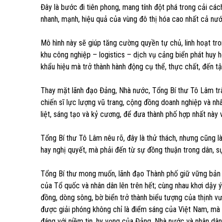
Đây là bước đi tiên phong, mang tính đột phá trong cải cách
nhanh, mạnh, hiệu quả của vùng đô thị hóa cao nhất cả nướ
Mô hình này sẽ giúp tăng cường quyền tự chủ, linh hoạt tro
khu công nghiệp – logistics – dịch vụ cảng biển phát huy 
khẩu hiệu mà trở thành hành động cụ thể, thực chất, đến tậ
Thay mặt lãnh đạo Đảng, Nhà nước, Tổng Bí thư Tô Lâm trân
chiến sĩ lực lượng vũ trang, cộng đồng doanh nghiệp và n
liệt, sáng tạo và kỷ cương, để đưa thành phố hợp nhất này
Tổng Bí thư Tô Lâm nêu rõ, đây là thử thách, nhưng cũng l
hay nghị quyết, mà phải đến từ sự đồng thuận trong dân, sự 
Tổng Bí thư mong muốn, lãnh đạo Thành phố giữ vững bản lĩn
của Tổ quốc và nhân dân lên trên hết; cùng nhau khơi dậy 
đồng, dòng sông, bờ biển trở thành biểu tượng của thịnh 
được giải phóng không chỉ là điểm sáng của Việt Nam, mà 
đáng với niềm tin, hy vọng của Đảng, Nhà nước và nhân dân