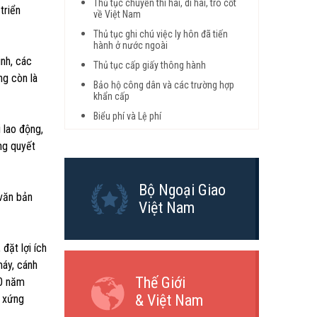
Thủ tục chuyển thi hài, di hài, tro cốt
triển
về Việt Nam
Thủ tục ghi chú việc ly hôn đã tiến
hành ở nước ngoài
inh, các
Thủ tục cấp giấy thông hành
ng còn là
Bảo hộ công dân và các trường hợp
khẩn cấp
Biểu phí và Lệ phí
 lao động,
ng quyết
Bộ Ngoại Giao
 văn bản
Việt Nam
đặt lợi ích
máy, cánh
Thế Giới
50 năm
& Việt Nam
ể xứng