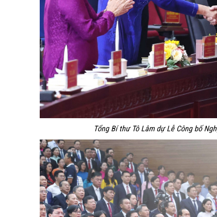
Tổng Bí thư Tô Lâm dự Lễ Công bố Nghị