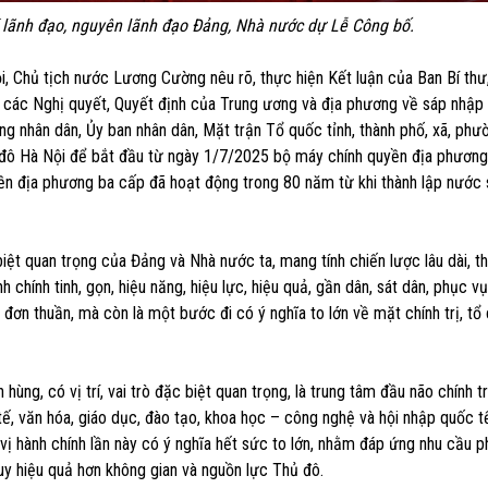
 lãnh đạo, nguyên lãnh đạo Đảng, Nhà nước dự Lễ Công bố.
i, Chủ tịch nước Lương Cường nêu rõ, thực hiện Kết luận của Ban Bí thư,
ố các Nghị quyết, Quyết định của Trung ương và địa phương về sáp nhập 
ồng nhân dân, Ủy ban nhân dân, Mặt trận Tổ quốc tỉnh, thành phố, xã, phư
 đô Hà Nội để bắt đầu từ ngày 1/7/2025 bộ máy chính quyền địa phươn
ền địa phương ba cấp đã hoạt động trong 80 năm từ khi thành lập nước 
iệt quan trọng của Đảng và Nhà nước ta, mang tính chiến lược lâu dài, th
 chính tinh, gọn, hiệu năng, hiệu lực, hiệu quả, gần dân, sát dân, phục v
nh đơn thuần, mà còn là một bước đi có ý nghĩa to lớn về mặt chính trị, tổ
ùng, có vị trí, vai trò đặc biệt quan trọng, là trung tâm đầu não chính tr
 tế, văn hóa, giáo dục, đào tạo, khoa học – công nghệ và hội nhập quốc t
vị hành chính lần này có ý nghĩa hết sức to lớn, nhằm đáp ứng nhu cầu ph
 huy hiệu quả hơn không gian và nguồn lực Thủ đô.