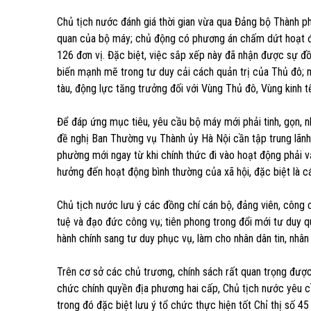
Chủ tịch nước đánh giá thời gian vừa qua Đảng bộ Thành p
quan của bộ máy; chủ động có phương án chấm dứt hoạt đ
126 đơn vị. Đặc biệt, việc sắp xếp này đã nhận được sự đồn
biến mạnh mẽ trong tư duy cải cách quản trị của Thủ đô; m
tàu, động lực tăng trưởng đối với Vùng Thủ đô, Vùng kinh 
Để đáp ứng mục tiêu, yêu cầu bộ máy mới phải tinh, gọn, n
đề nghị Ban Thường vụ Thành ủy Hà Nội cần tập trung lãnh 
phường mới ngay từ khi chính thức đi vào hoạt động phải vậ
hưởng đến hoạt động bình thường của xã hội, đặc biệt là cá
Chủ tịch nước lưu ý các đồng chí cán bộ, đảng viên, công c
tuệ và đạo đức công vụ; tiên phong trong đổi mới tư duy q
hành chính sang tư duy phục vụ, làm cho nhân dân tin, nhân
Trên cơ sở các chủ trương, chính sách rất quan trọng được 
chức chính quyền địa phương hai cấp, Chủ tịch nước yêu cầ
trong đó đặc biệt lưu ý tổ chức thực hiện tốt Chỉ thị số 45