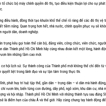
 tổ chức bộ máy chính quyền đô thị, tạo điều kiện thuận lợi cho sự phát 
c.
ng điều hành, đồng thời tạo khuôn khổ thể chế rõ ràng để các đô thị vệ t
hết tiềm năng. Quan trọng hơn hết, nhà nước, chính quyền phục vụ sẽ khô
n người dân, doanh nghiệp.
 trọng kêu gọi toàn thể cán bộ, đảng viên, công chức, viên chức, người
hân dân Thành phố Hồ Chí Minh hãy cùng nhau đoàn kết một lòng, hành độ
 vươn lên những tầm cao mới.
à cơ hội lịch sử. Sự thành công của Thành phố mới không thể chỉ đến từ
quyết liệt trong lãnh đạo và sự tận tâm trong thực thi.
h, phát huy trí tuệ tập thể, gần dân – trọng dân – vì dân mà hành động, 
ý chí vươn lên, biến từng con đường, dãy phố, ngõ xóm, khu dân cư, nhà 
vượng và hội nhập. Thành phố Hồ Chí Minh với những thành tựu sau đúng 
sẽ là điểm hẹn của châu Á và thế giới. Hãy cùng chung tay hành động đ
.