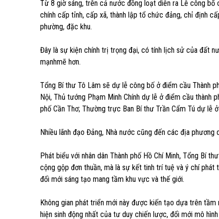
Từ 8 giờ sáng, trên cả nước đồng loạt diễn ra Lễ công bố 
chính cấp tỉnh, cấp xã, thành lập tổ chức đảng, chỉ định cấ
phường, đặc khu.
Đây là sự kiện chính trị trọng đại, có tính lịch sử của đất
mạnhmẽ hơn.
Tổng Bí thư Tô Lâm sẽ dự lễ công bố ở điểm cầu Thành p
Nội, Thủ tướng Phạm Minh Chính dự lễ ở điểm cầu thành p
phố Cần Thơ; Thường trực Ban Bí thư Trần Cẩm Tú dự lễ ở
Nhiều lãnh đạo Đảng, Nhà nước cũng đến các địa phương d
Phát biểu với nhân dân Thành phố Hồ Chí Minh, Tổng Bí th
cộng gộp đơn thuần, mà là sự kết tinh trí tuệ và ý chí phát t
đổi mới sáng tạo mang tầm khu vực và thế giới.
Không gian phát triển mới này được kiến tạo dựa trên tầm n
hiện sinh động nhất của tư duy chiến lược, đổi mới mô hình