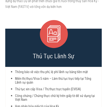
dựng dự thảo Dự án phát triển chuỗi giá trị nuôi trồng thủy sản Hoa Kỳ -
Việt Nam (FAST-V) với tổng vốn dự kiến hơn
Thủ Tục Lãnh Sự
Thông báo về việc thu phí, lệ phí lãnh sự bằng tiền mặt
Miễn thị thực/Visa 5 năm – Làm thủ tục trực tiếp tại Tổng
Lãnh sự quán
Thủ tục xin cấp Visa / Thị thực trực tuyến (EVISA)
Công chứng / Chứng thực chữ ký trên giấy tờ để sử dụng tại
Việt Nam
Hợp pháp hóa giấy tờ của Hoa Kỳ