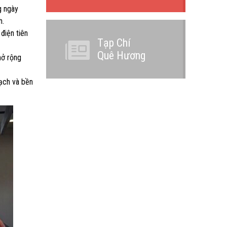
g ngày
h.
điện tiên
Tạp Chí
Quê Hương
mở rộng
bạch và bền