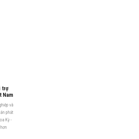
 trợ
ệt Nam
ghiệp và
 án phát
Hoa Kỳ -
 hơn