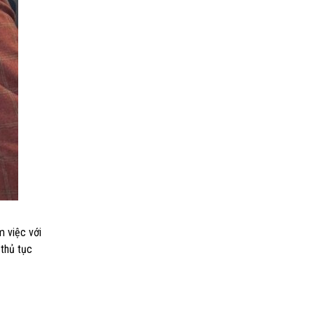
m việc với
 thủ tục