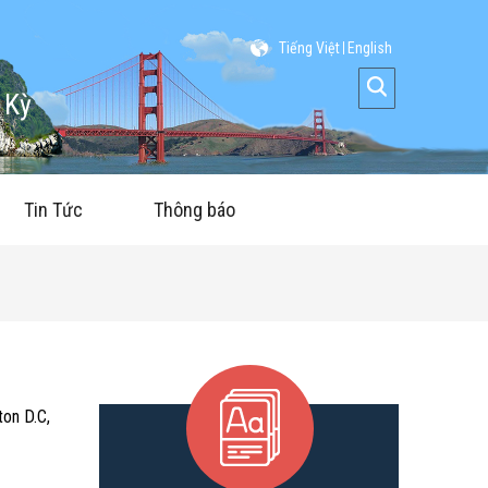
Tiếng Việt
English
 Kỳ
Tin Tức
Thông báo
ton D.C,