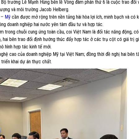
 Bộ trưởng Lê Mạnh Hùng bên lề Vòng đàm phán thứ 6 là cuộc trao đổi 
 lượng và môi trường Jacob Helberg.
 – Mỹ
cần được mở rộng trên nền tảng hài hòa lợi ích, minh bạch và có 
ồng doanh nghiệp hai nước yên tâm đầu tư và hợp tác.
am trong chuỗi cung ứng toàn cầu, coi Việt Nam là đối tác năng động, có
 hai bên trao đổi định hướng thúc đẩy hợp tác ở các trụ cột có giá trị g
ô hình hợp tác kinh tế mới.
nghệ cao của doanh nghiệp Mỹ tại Việt Nam; đồng thời đề nghị hai bên 
triển khai dự án thực chất.