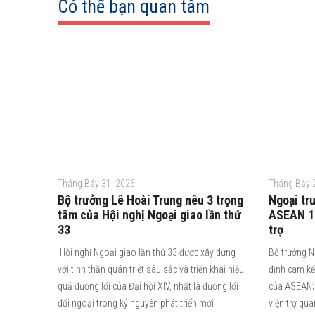
Có thể bạn quan tâm
Tháng Bảy 31, 2026
Tháng Bảy 
Bộ trưởng Lê Hoài Trung nêu 3 trọng
Ngoại tr
tâm của Hội nghị Ngoại giao lần thứ
ASEAN 10
33
trợ
Hội nghị Ngoại giao lần thứ 33 được xây dựng
Bộ trưởng N
với tinh thần quán triệt sâu sắc và triển khai hiệu
định cam kế
quả đường lối của Đại hội XIV, nhất là đường lối
của ASEAN; 
đối ngoại trong kỷ nguyên phát triển mới
viện trợ qu