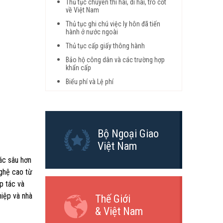
Thủ tục chuyển thi hài, di hài, tro cốt
về Việt Nam
Thủ tục ghi chú việc ly hôn đã tiến
hành ở nước ngoài
Thủ tục cấp giấy thông hành
Bảo hộ công dân và các trường hợp
khẩn cấp
Biểu phí và Lệ phí
Bộ Ngoại Giao
Việt Nam
ác sâu hơn
ghệ cao từ
p tác và
iệp và nhà
Thế Giới
& Việt Nam