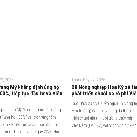
22, 2026
Tháng Bảy 22, 2026
ưởng Mỹ khẳng định ủng hộ
Bộ Nông nghiệp Hoa Kỳ sẽ tài
0%, tiếp tục đầu tư và viện
phát triển chuỗi cá rô phi Vi
Cục Thủy sản và Kiểm ngư (Bộ Nông n
goại giao Mỹ Marco Rubio tái khẳng
Môi trường) đang xây dựng dự thảo Dự
t “ủng hộ 100%” vai trò trung tâm
triển chuỗi giá trị nuôi trồng thủy sản 
cam kết tiếp tục các khoản đầu tư,
Việt Nam (FAST-V) với tổng vốn dự kiến
an trọng cho khu vực. Ngày 22/7, Hội