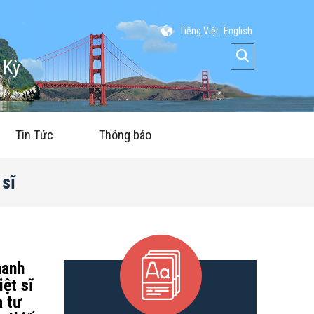
Tiếng Việt
English
 Kỳ
Tin Tức
Thông báo
 sĩ
hanh
ệt sĩ
a tư