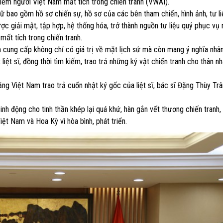
 kiếm người Việt Nam mất tích trong chiến tranh (VWAI).
ữ bao gồm hồ sơ chiến sự, hồ sơ của các bên tham chiến, hình ảnh, tư li
được giải mật, tập hợp, hệ thống hóa, trở thành nguồn tư liệu quý phục vụ
 mất tích trong chiến tranh.
m cung cấp không chỉ có giá trị về mặt lịch sử mà còn mang ý nghĩa nhâ
liệt sĩ, đồng thời tìm kiếm, trao trả những kỷ vật chiến tranh cho thân n
ng Việt Nam trao trả cuốn nhật ký gốc của liệt sĩ, bác sĩ Đặng Thùy Tr
nh động cho tinh thần khép lại quá khứ, hàn gắn vết thương chiến tranh,
iệt Nam và Hoa Kỳ vì hòa bình, phát triển.