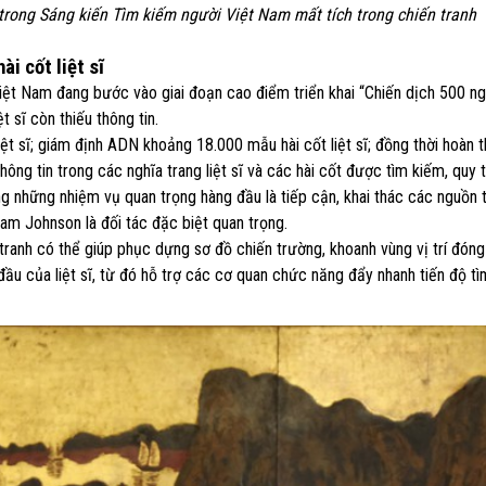
g trong Sáng kiến Tìm kiếm người Việt Nam mất tích trong chiến tranh
i cốt liệt sĩ
ệt Nam đang bước vào giai đoạn cao điểm triển khai “Chiến dịch 500 n
t sĩ còn thiếu thông tin.
iệt sĩ; giám định ADN khoảng 18.000 mẫu hài cốt liệt sĩ; đồng thời hoàn 
hông tin trong các nghĩa trang liệt sĩ và các hài cốt được tìm kiếm, quy 
 những nhiệm vụ quan trọng hàng đầu là tiếp cận, khai thác các nguồn t
am Johnson là đối tác đặc biệt quan trọng.
n tranh có thể giúp phục dựng sơ đồ chiến trường, khoanh vùng vị trí đóng
đầu của liệt sĩ, từ đó hỗ trợ các cơ quan chức năng đẩy nhanh tiến độ t