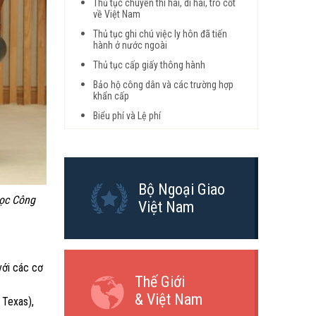
Thủ tục chuyển thi hài, di hài, tro cốt
về Việt Nam
Thủ tục ghi chú việc ly hôn đã tiến
hành ở nước ngoài
Thủ tục cấp giấy thông hành
Bảo hộ công dân và các trường hợp
khẩn cấp
Biểu phí và Lệ phí
Bộ Ngoại Giao
học Công
Việt Nam
với các cơ
Thế Giới
& Việt Nam
 Texas),