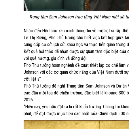
Trung tâm Sam Johnson trao tặng Việt Nam một số tư liệ
Nhắc đến Hội thảo xác minh thông tin về mộ liệt sĩ tập thể
Lê Thị Riêng, Phó Thủ tướng cho biết việc kết hợp giữa tài
cung cấp cơ sở lịch sử, khoa học và thực tiễn quan trọng để
Kết quả hội thảo đã nhận được sự quan tâm đặc biệt của d
với quê hương, gia đình và đồng đội.
Phó Thủ tướng hoan nghênh đề xuất thiết lập cơ chế làm vi
Johnson với các cơ quan chức năng của Việt Nam dưới sự đ
cốt liệt sĩ.
Phó Thủ tướng đề nghị Trung tâm Sam Johnson và Dự án VWA
các đầu mối tọa độ chiến trường, đặc biệt là khoảng 300 b
2026.
“Hiện nay, yêu cầu đặt ra là rất khẩn trương. Chúng tôi khô
phút, để đạt được mục tiêu cao nhất của Chiến dịch 500 