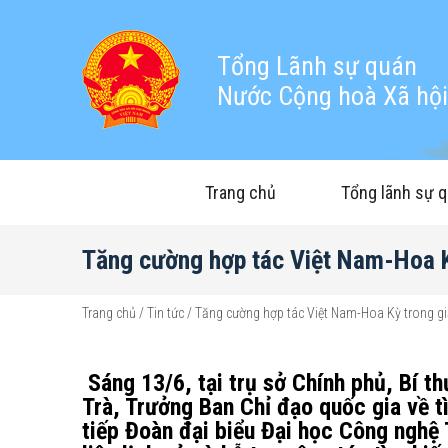
Tổng Lãnh sự quán
Nước Cộng hoà Xã hội 
Trang chủ
Tổng lãnh sự 
Tăng cường hợp tác Việt Nam-Hoa Kỳ 
Trang chủ
/
Tin tức
/
Tăng cường hợp tác Việt Nam-Hoa Kỳ trong giải 
Sáng 13/6, tại trụ sở Chính phủ, Bí 
Trà, Trưởng Ban Chỉ đạo quốc gia về tì
tiếp Đoàn đại biểu Đại học Công nghệ T