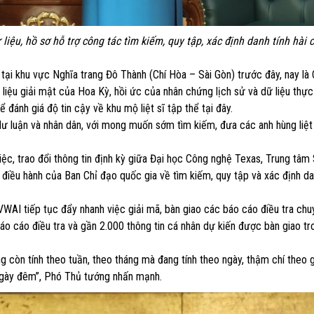
u, hồ sơ hỗ trợ công tác tìm kiếm, quy tập, xác định danh tính hài cố
 tại khu vực Nghĩa trang Đô Thành (Chí Hòa – Sài Gòn) trước đây, nay là
 liệu giải mật của Hoa Kỳ, hồi ức của nhân chứng lịch sử và dữ liệu thực
 đánh giá độ tin cậy về khu mộ liệt sĩ tập thể tại đây.
ư luận và nhân dân, với mong muốn sớm tìm kiếm, đưa các anh hùng liệt 
ệc, trao đổi thông tin định kỳ giữa Đại học Công nghệ Texas, Trung tâ
iều hành của Ban Chỉ đạo quốc gia về tìm kiếm, quy tập và xác định dan
I tiếp tục đẩy nhanh việc giải mã, bàn giao các báo cáo điều tra chu
áo cáo điều tra và gần 2.000 thông tin cá nhân dự kiến được bàn giao t
ng còn tính theo tuần, theo tháng mà đang tính theo ngày, thậm chí theo g
ngày đêm”, Phó Thủ tướng nhấn mạnh.