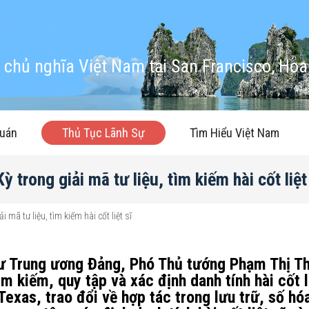
chủ nghĩa Việt Nam tại San Francisco, Hoa
quán
Thủ Tục Lãnh Sự
Tìm Hiểu Việt Nam
trong giải mã tư liệu, tìm kiếm hài cốt liệt
mã tư liệu, tìm kiếm hài cốt liệt sĩ
thư Trung ương Đảng, Phó Thủ tướng Phạm Thị T
m kiếm, quy tập và xác định danh tính hài cốt li
exas, trao đổi về hợp tác trong lưu trữ, số hó