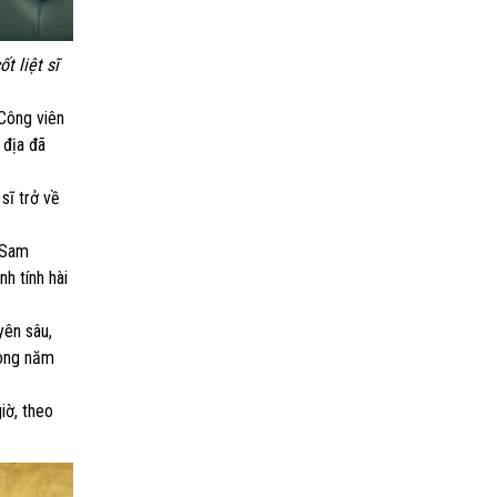
t liệt sĩ
 Công viên
 địa đã
sĩ trở về
m Sam
h tính hài
yên sâu,
rong năm
iờ, theo