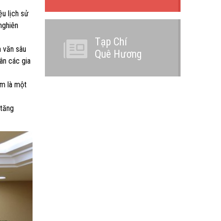
ệu lịch sử
 nghiên
Tạp Chí
n văn sâu
Quê Hương
hân các gia
âm là một
 tăng