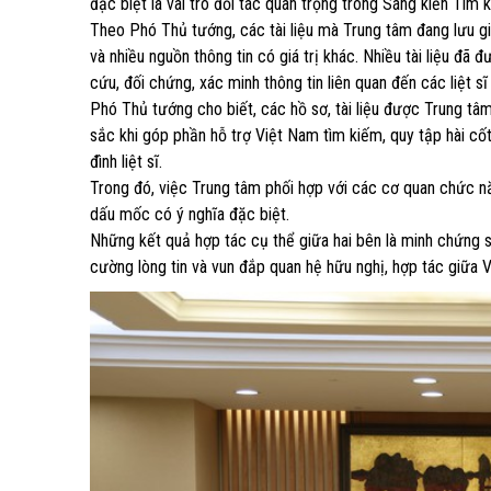
đặc biệt là vai trò đối tác quan trọng trong Sáng kiến Tìm
Theo Phó Thủ tướng, các tài liệu mà Trung tâm đang lưu gi
và nhiều nguồn thông tin có giá trị khác. Nhiều tài liệu đã 
cứu, đối chứng, xác minh thông tin liên quan đến các liệt sĩ
Phó Thủ tướng cho biết, các hồ sơ, tài liệu được Trung tâ
sắc khi góp phần hỗ trợ Việt Nam tìm kiếm, quy tập hài cốt 
đình liệt sĩ.
Trong đó, việc Trung tâm phối hợp với các cơ quan chức nă
dấu mốc có ý nghĩa đặc biệt.
Những kết quả hợp tác cụ thể giữa hai bên là minh chứng si
cường lòng tin và vun đắp quan hệ hữu nghị, hợp tác giữa V