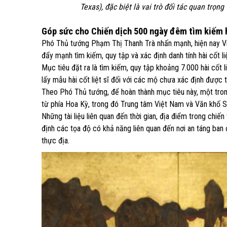
Texas), đặc biệt là vai trò đối tác quan trọn
Góp sức cho Chiến dịch 500 ngày đêm tìm kiếm hà
Phó Thủ tướng Phạm Thị Thanh Trà nhấn mạnh, hiện nay Vi
đẩy mạnh tìm kiếm, quy tập và xác định danh tính hài cốt liệ
Mục tiêu đặt ra là tìm kiếm, quy tập khoảng 7.000 hài cốt l
lấy mẫu hài cốt liệt sĩ đối với các mộ chưa xác định được t
Theo Phó Thủ tướng, để hoàn thành mục tiêu này, một trong
từ phía Hoa Kỳ, trong đó Trung tâm Việt Nam và Văn khố S
Những tài liệu liên quan đến thời gian, địa điểm trong chiế
định các tọa độ có khả năng liên quan đến nơi an táng ban 
thực địa.