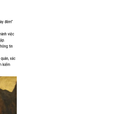
gày đêm”
thành việc
tập.
hông tin
 quân, xác
ìm kiếm