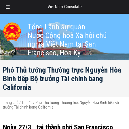
VietNam Consulate
Tổng Lãnh sự quán
Nước Cộng hoà Xã hội chủ
nghĩa Việt Nam tại San
Francisco, Hoa Kỳ
Phó Thủ tướng Thường trực Nguyễn Hòa
Bình tiếp Bộ trưởng Tài chính bang
California
Trang chủ
/
Tin tức
/
Phó Thủ tướng Thường trực Nguyễn Hòa Bình tiếp Bộ
trưởng Tài chính bang California
Ngày 27/3 , tại thành phố San Francisco,