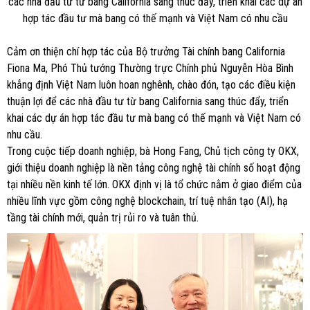
các nhà đầu tư từ bang California sang thúc đẩy, triển khai các dự án
hợp tác đầu tư mà bang có thế mạnh và Việt Nam có nhu cầu
Cảm ơn thiện chí hợp tác của Bộ trưởng Tài chính bang California
Fiona Ma, Phó Thủ tướng Thường trực Chính phủ Nguyễn Hòa Bình
khẳng định Việt Nam luôn hoan nghênh, chào đón, tạo các điều kiện
thuận lợi để các nhà đầu tư từ bang California sang thúc đẩy, triển
khai các dự án hợp tác đầu tư mà bang có thế mạnh và Việt Nam có
nhu cầu.
Trong cuộc tiếp doanh nghiệp, bà Hong Fang, Chủ tịch công ty OKX,
giới thiệu doanh nghiệp là nền tảng công nghệ tài chính số hoạt động
tại nhiều nền kinh tế lớn. OKX định vị là tổ chức nằm ở giao điểm của
nhiều lĩnh vực gồm công nghệ blockchain, trí tuệ nhân tạo (AI), hạ
tầng tài chính mới, quản trị rủi ro và tuân thủ.