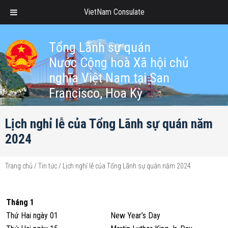
VietNam Consulate
Tổng Lãnh sự quán
Nước Cộng hoà Xã hội chủ
nghĩa Việt Nam tại San
Francisco, Hoa Kỳ
Lịch nghỉ lễ của Tổng Lãnh sự quán năm
2024
Trang chủ
/
Tin tức
/
Lịch nghỉ lễ của Tổng Lãnh sự quán năm 2024
Tháng 1
Thứ Hai ngày 01
New Year’s Day