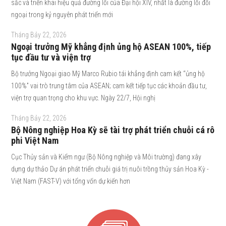
sắc và triển khai hiệu quả đường lối của Đại hội XIV, nhất là đường lối đối
ngoại trong kỷ nguyên phát triển mới
Tháng Bảy 22, 2026
Ngoại trưởng Mỹ khẳng định ủng hộ ASEAN 100%, tiếp
tục đầu tư và viện trợ
Bộ trưởng Ngoại giao Mỹ Marco Rubio tái khẳng định cam kết “ủng hộ
100%” vai trò trung tâm của ASEAN; cam kết tiếp tục các khoản đầu tư,
viện trợ quan trọng cho khu vực. Ngày 22/7, Hội nghị
Tháng Bảy 22, 2026
Bộ Nông nghiệp Hoa Kỳ sẽ tài trợ phát triển chuỗi cá rô
phi Việt Nam
Cục Thủy sản và Kiểm ngư (Bộ Nông nghiệp và Môi trường) đang xây
dựng dự thảo Dự án phát triển chuỗi giá trị nuôi trồng thủy sản Hoa Kỳ -
Việt Nam (FAST-V) với tổng vốn dự kiến hơn