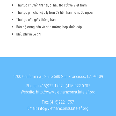
Thủ tục chuyển thi hài, di hài, tro cốt về Việt Nam
Thủ tục ghi chú việc ly hôn đã tiến hành ở nước ngoài
Thủ tục cấp giấy thông hành
Bảo hộ công dân và các trường hợp khẩn cấp
Biểu phí và Lệ phí
1700 California St, Suite 580 San Francisco, CA 94109
Phone:
(415)922-1707
-
(415)922-0707
Website:
http://www.vietnamconsulate-sf.org
Fax:
(415)922-1757
Email:
info@vietnamconsulate-sf.org