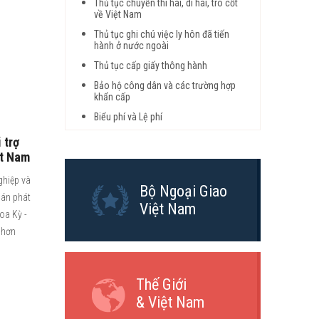
Thủ tục chuyển thi hài, di hài, tro cốt
về Việt Nam
Thủ tục ghi chú việc ly hôn đã tiến
hành ở nước ngoài
Thủ tục cấp giấy thông hành
Bảo hộ công dân và các trường hợp
khẩn cấp
Biểu phí và Lệ phí
 trợ
ệt Nam
ghiệp và
Bộ Ngoại Giao
 án phát
Việt Nam
Hoa Kỳ -
 hơn
Thế Giới
& Việt Nam