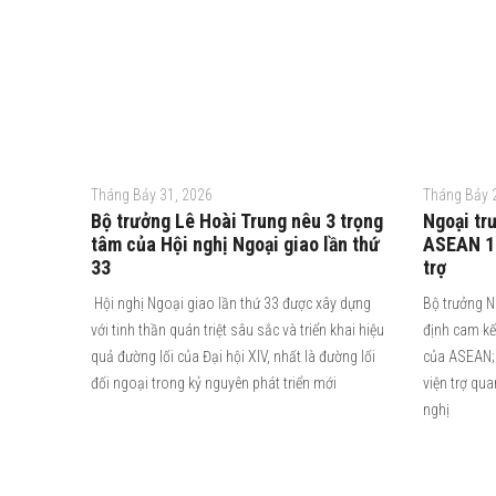
Tháng Bảy 31, 2026
Tháng Bảy 
Bộ trưởng Lê Hoài Trung nêu 3 trọng
Ngoại tr
tâm của Hội nghị Ngoại giao lần thứ
ASEAN 10
33
trợ
Hội nghị Ngoại giao lần thứ 33 được xây dựng
Bộ trưởng N
với tinh thần quán triệt sâu sắc và triển khai hiệu
định cam kế
quả đường lối của Đại hội XIV, nhất là đường lối
của ASEAN; 
đối ngoại trong kỷ nguyên phát triển mới
viện trợ qu
nghị