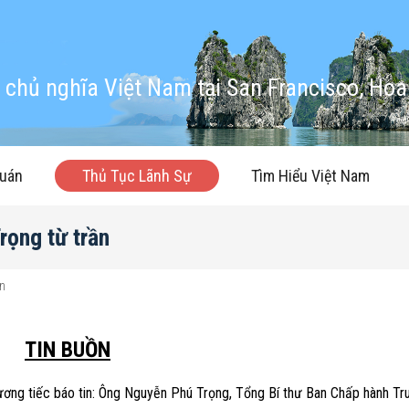
chủ nghĩa Việt Nam tại San Francisco, Hoa
quán
Thủ Tục Lãnh Sự
Tìm Hiểu Việt Nam
rọng từ trần
ần
TIN BUỒN
ương tiếc báo tin: Ông Nguyễn Phú Trọng, Tổng Bí thư Ban Chấp hành T