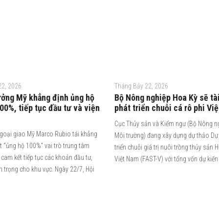
22, 2026
Tháng Bảy 22, 2026
ưởng Mỹ khẳng định ủng hộ
Bộ Nông nghiệp Hoa Kỳ sẽ tài
0%, tiếp tục đầu tư và viện
phát triển chuỗi cá rô phi Vi
Cục Thủy sản và Kiểm ngư (Bộ Nông n
goại giao Mỹ Marco Rubio tái khẳng
Môi trường) đang xây dựng dự thảo Dự
t “ủng hộ 100%” vai trò trung tâm
triển chuỗi giá trị nuôi trồng thủy sản 
cam kết tiếp tục các khoản đầu tư,
Việt Nam (FAST-V) với tổng vốn dự kiến
an trọng cho khu vực. Ngày 22/7, Hội