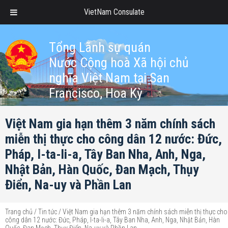
VietNam Consulate
Tổng Lãnh sự quán
Nước Cộng hoà Xã hội chủ
nghĩa Việt Nam tại San
Francisco, Hoa Kỳ
Việt Nam gia hạn thêm 3 năm chính sách
miễn thị thực cho công dân 12 nước: Đức,
Pháp, I-ta-li-a, Tây Ban Nha, Anh, Nga,
Nhật Bản, Hàn Quốc, Đan Mạch, Thụy
Điển, Na-uy và Phần Lan
Trang chủ
/
Tin tức
/
Việt Nam gia hạn thêm 3 năm chính sách miễn thị thực cho
công dân 12 nước: Đức, Pháp, I-ta-li-a, Tây Ban Nha, Anh, Nga, Nhật Bản, Hàn