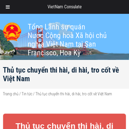
VietNam Consulate
Tổng Lãnh sự quán
Nước Cộng hoà Xã hội chủ
nghĩa Việt Nam tại San
Francisco, Hoa Kỳ
Thủ tục chuyển thi hài, di hài, tro cốt về
Việt Nam
Trang chủ
/
Tin tức
/
Thủ tục chuyển thi hài, di hài, tro cốt về Việt Nam
Thủ tục chuyển thi hài, di