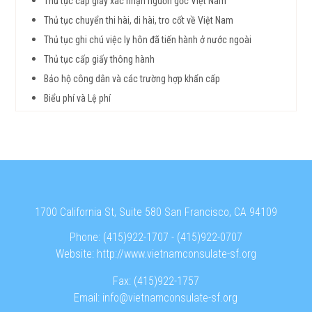
Thủ tục cấp giấy xác nhận nguồn gốc Việt Nam
Thủ tục chuyển thi hài, di hài, tro cốt về Việt Nam
Thủ tục ghi chú việc ly hôn đã tiến hành ở nước ngoài
Thủ tục cấp giấy thông hành
Bảo hộ công dân và các trường hợp khẩn cấp
Biểu phí và Lệ phí
1700 California St, Suite 580 San Francisco, CA 94109
Phone:
(415)922-1707
-
(415)922-0707
Website:
http://www.vietnamconsulate-sf.org
Fax:
(415)922-1757
Email:
info@vietnamconsulate-sf.org