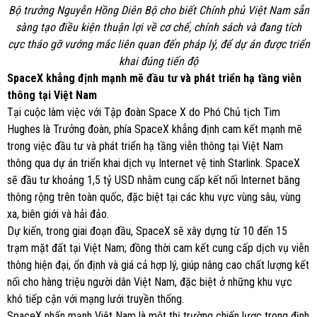
Bộ trưởng Nguyễn Hồng Diên Bộ cho biết Chính phủ Việt Nam sẵn
sàng tạo điều kiện thuận lợi về cơ chế, chính sách và đang tích
cực tháo gỡ vướng mắc liên quan đến pháp lý, để dự án được triển
khai đúng tiến độ
SpaceX khẳng định mạnh mẽ đầu tư và phát triển hạ tầng viễn
thông tại Việt Nam
Tại cuộc làm việc với Tập đoàn Space X do Phó Chủ tịch Tim
Hughes là Trưởng đoàn, phía SpaceX khẳng định cam kết mạnh mẽ
trong việc đầu tư và phát triển hạ tầng viễn thông tại Việt Nam
thông qua dự án triển khai dịch vụ Internet vệ tinh Starlink. SpaceX
sẽ đầu tư khoảng 1,5 tỷ USD nhằm cung cấp kết nối Internet băng
thông rộng trên toàn quốc, đặc biệt tại các khu vực vùng sâu, vùng
xa, biên giới và hải đảo.
Dự kiến, trong giai đoạn đầu, SpaceX sẽ xây dựng từ 10 đến 15
trạm mặt đất tại Việt Nam; đồng thời cam kết cung cấp dịch vụ viễn
thông hiện đại, ổn định và giá cả hợp lý, giúp nâng cao chất lượng kết
nối cho hàng triệu người dân Việt Nam, đặc biệt ở những khu vực
khó tiếp cận với mạng lưới truyền thống.
SpaceX nhấn mạnh Việt Nam là một thị trường chiến lược trong định