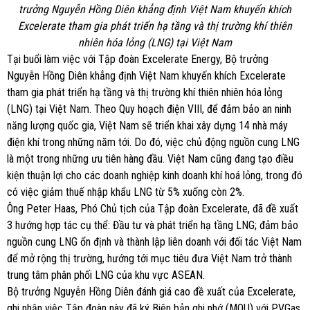
trưởng Nguyễn Hồng Diên khẳng định Việt Nam khuyến khích
Excelerate tham gia phát triển hạ tầng và thị trường khí thiên
nhiên hóa lỏng (LNG) tại Việt Nam
Tại buổi làm việc với Tập đoàn Excelerate Energy, Bộ trưởng
Nguyễn Hồng Diên khẳng định Việt Nam khuyến khích Excelerate
tham gia phát triển hạ tầng và thị trường khí thiên nhiên hóa lỏng
(LNG) tại Việt Nam. Theo Quy hoạch điện VIII, để đảm bảo an ninh
năng lượng quốc gia, Việt Nam sẽ triển khai xây dựng 14 nhà máy
điện khí trong những năm tới. Do đó, việc chủ động nguồn cung LNG
là một trong những ưu tiên hàng đầu. Việt Nam cũng đang tạo điều
kiện thuận lợi cho các doanh nghiệp kinh doanh khí hoá lỏng, trong đó
có việc giảm thuế nhập khẩu LNG từ 5% xuống còn 2%.
Ông Peter Haas, Phó Chủ tịch của Tập đoàn Excelerate, đã đề xuất
3 hướng hợp tác cụ thể: Đầu tư và phát triển hạ tầng LNG; đảm bảo
nguồn cung LNG ổn định và thành lập liên doanh với đối tác Việt Nam
để mở rộng thị trường, hướng tới mục tiêu đưa Việt Nam trở thành
trung tâm phân phối LNG của khu vực ASEAN.
Bộ trưởng Nguyễn Hồng Diên đánh giá cao đề xuất của Excelerate,
ghi nhận việc Tập đoàn này đã ký Biên bản ghi nhớ (MOU) với PVGas