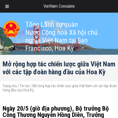
VietNam Consulate
Tổng Lãnh sự quán
Nước Cộng hoà Xã hội chủ
nghĩa Việt Nam tại San
Francisco, Hoa Kỳ
Mở rộng hợp tác chiến lược giữa Việt Nam
với các tập đoàn hàng đầu của Hoa Kỳ
Trang chủ
/
Tin tức
/
Mở rộng hợp tác chiến lược giữa Việt Nam với các tập đoàn
hàng đầu của Hoa Kỳ
Ngày 20/5 (giờ địa phương), Bộ trưởng Bộ
Công Thương Nguyễn Hồng Diên, Trưởng