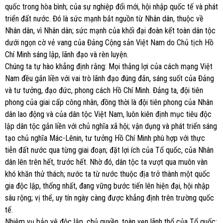
quốc trong hòa bình; của sự nghiệp đổi mới, hội nhập quốc tế và phát
triển đất nước. Đó là sức mạnh bắt nguồn từ Nhân dân, thuộc về
Nhân dân, vì Nhân dân; sức mạnh của khối đại đoàn kết toàn dân tộc
dưới ngọn cờ vẻ vang của Đảng Cộng sản Việt Nam do Chủ tịch Hồ
Chí Minh sáng lập, lãnh đạo và rèn luyện.
Chúng ta tự hào khẳng định rằng: Mọi thắng lợi của cách mạng Việt
Nam đều gắn liền với vai trò lãnh đạo đúng đắn, sáng suốt của Đảng
và tư tưởng, đạo đức, phong cách Hồ Chí Minh. Đảng ta, đội tiên
phong của giai cấp công nhân, đồng thời là đội tiên phong của Nhân
dân lao động và của dân tộc Việt Nam, luôn kiên định mục tiêu độc
lập dân tộc gắn liền với chủ nghĩa xã hội; vận dụng và phát triển sáng
tạo chủ nghĩa Mác-Lênin, tư tưởng Hồ Chí Minh phù hợp với thực
tiễn đất nước qua từng giai đoạn; đặt lợi ích của Tổ quốc, của Nhân
dân lên trên hết, trước hết. Nhờ đó, dân tộc ta vượt qua muôn vàn
khó khăn thử thách; nước ta từ nước thuộc địa trở thành một quốc
gia độc lập, thống nhất, đang vững bước tiến lên hiện đại, hội nhập
sâu rộng; vị thế, uy tín ngày càng được khẳng định trên trường quốc
tế.
Nhiệm vụ bảo vệ độc lập, chủ quyền, toàn vẹn lãnh thổ của Tổ quốc;