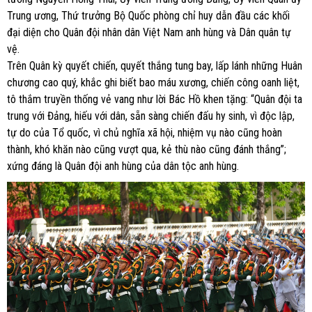
Trung ương, Thứ trưởng Bộ Quốc phòng chỉ huy dẫn đầu các khối
đại diện cho Quân đội nhân dân Việt Nam anh hùng và Dân quân tự
vệ.
Trên Quân kỳ quyết chiến, quyết thắng tung bay, lấp lánh những Huân
chương cao quý, khắc ghi biết bao máu xương, chiến công oanh liệt,
tô thắm truyền thống vẻ vang như lời Bác Hồ khen tặng: “Quân đội ta
trung với Đảng, hiếu với dân, sẵn sàng chiến đấu hy sinh, vì độc lập,
tự do của Tổ quốc, vì chủ nghĩa xã hội, nhiệm vụ nào cũng hoàn
thành, khó khăn nào cũng vượt qua, kẻ thù nào cũng đánh thắng”;
xứng đáng là Quân đội anh hùng của dân tộc anh hùng.