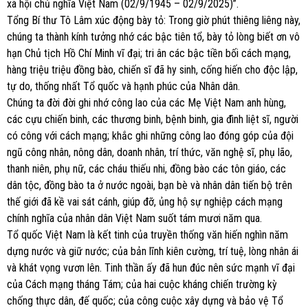
xã hội chủ nghĩa Việt Nam (02/9/1945 – 02/9/2025)”.
Tổng Bí thư Tô Lâm xúc động bày tỏ: Trong giờ phút thiêng liêng này,
chúng ta thành kính tưởng nhớ các bậc tiên tổ, bày tỏ lòng biết ơn vô
hạn Chủ tịch Hồ Chí Minh vĩ đại; tri ân các bậc tiền bối cách mạng,
hàng triệu triệu đồng bào, chiến sĩ đã hy sinh, cống hiến cho độc lập,
tự do, thống nhất Tổ quốc và hạnh phúc của Nhân dân.
Chúng ta đời đời ghi nhớ công lao của các Mẹ Việt Nam anh hùng,
các cựu chiến binh, các thương binh, bệnh binh, gia đình liệt sĩ, người
có công với cách mạng; khắc ghi những công lao đóng góp của đội
ngũ công nhân, nông dân, doanh nhân, trí thức, văn nghệ sĩ, phụ lão,
thanh niên, phụ nữ, các cháu thiếu nhi, đồng bào các tôn giáo, các
dân tộc, đồng bào ta ở nước ngoài, bạn bè và nhân dân tiến bộ trên
thế giới đã kề vai sát cánh, giúp đỡ, ủng hộ sự nghiệp cách mạng
chính nghĩa của nhân dân Việt Nam suốt tám mươi năm qua.
Tổ quốc Việt Nam là kết tinh của truyền thống văn hiến nghìn năm
dựng nước và giữ nước; của bản lĩnh kiên cường, trí tuệ, lòng nhân ái
và khát vọng vươn lên. Tinh thần ấy đã hun đúc nên sức mạnh vĩ đại
của Cách mạng tháng Tám; của hai cuộc kháng chiến trường kỳ
chống thực dân, đế quốc; của công cuộc xây dựng và bảo vệ Tổ