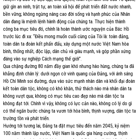
giữ gìn an ninh, trật tự, an toàn xã hội để phát triển đất nước nhanh,
bền vững; không ngừng nâng cao đời sống và hạnh phúc của Nhân
dân đang là mệnh lệnh hành động của chúng ta. Thực hiện thành
công ba mục tiêu đó, chính là hoàn thành ước nguyện của Bác Hồ
trước lúc đi xa: “Điều mong muốn cuối cùng của Tôi là: toàn đảng,
toàn dân ta đoàn kết phấn đấu, xây dựng một nước Việt Nam hòa
bình, thống nhất, độc lập, dân chủ và giàu mạnh, và góp phần xứng
đáng vào sự nghiệp Cách mạng thế giới”.
Qua chặng đường 80 năm đầy gian khó nhưng hào hùng, chúng ta đã
khẳng định chân lý: dưới ngọn cờ vinh quang của Đảng, với ánh sáng
Hồ Chí Minh soi đường, dựa vào sức mạnh nhân dân và khối đại đoàn
kết toàn dân tộc, không có khó khăn, thử thách nào mà nhân dân ta
không vượt qua; không có mục tiêu cao đẹp nào mà dân tộc ta
không đạt tới. Chính vì vậy, không có lực cản nào, không có lý do gì
có thể ngăn bước chúng ta vươn tới hòa bình, thịnh vượng, dân tộc ta
trường tồn và phát triển.
Hướng tới tương lai, Đảng ta đặt mục tiêu đến năm 2045, kỷ niệm
100 năm thành lập nước, Việt Nam là quốc gia hùng cường, thịnh