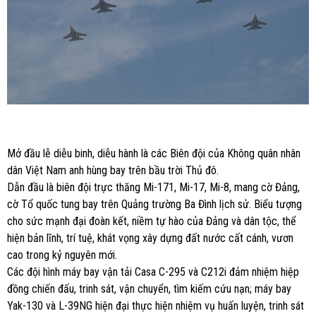
Mở đầu lễ diễu binh, diễu hành là các Biên đội của Không quân nhân
dân Việt Nam anh hùng bay trên bầu trời Thủ đô.
Dẫn đầu là biên đội trực thăng Mi-171, Mi-17, Mi-8, mang cờ Đảng,
cờ Tổ quốc tung bay trên Quảng trường Ba Đình lịch sử. Biểu tượng
cho sức mạnh đại đoàn kết, niềm tự hào của Đảng và dân tộc, thể
hiện bản lĩnh, trí tuệ, khát vọng xây dựng đất nước cất cánh, vươn
cao trong kỷ nguyên mới.
Các đội hình máy bay vận tải Casa C-295 và C212i đảm nhiệm hiệp
đồng chiến đấu, trinh sát, vận chuyển, tìm kiếm cứu nạn; máy bay
Yak-130 và L-39NG hiện đại thực hiện nhiệm vụ huấn luyện, trinh sát