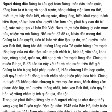
Người đứng đầu Đảng ta kêu gọi toàn Đảng, toàn dân, toàn quân,
đồng bào ta ở trong và ngoài nước, bằng những việc làm cụ thể,
thiết thực, hãy đoàn kết, chung sức, đồng lòng, biến khát vọng thành
hiện thực; nỗ lực hơn nữa, quyết tâm hơn nữa; phát huy cao độ trí
tuệ, sức sáng tạo và bản lĩnh Việt Nam; thực hiện thắng lợi các mục
tiêu, nhiệm vụ mà Đảng, Nhà nước đã đề ra, Nhân dân mong đợi.
Chúng ta kiên quyết, kiên trì bảo vệ độc lập, tự do, chủ quyền, toàn
vẹn lãnh thổ, từng tấc đất thiêng liêng của Tổ quốc bằng sức mạnh
tổng hợp của cả dân tộc: sức mạnh chính trị, kinh tế, văn hóa, khoa
học, công nghệ, quân sự, đối ngoại và sức mạnh lòng dân. Chúng ta
muốn là bạn, là đối tác tin cậy với tất cả các nước trên thế giới.
Chúng ta tôn trọng luật pháp quốc tế, Hiến chương Liên hợp quốc;
giải quyết các bất đồng, tranh chấp bằng biện pháp hòa bình. Chúng
ta tuyệt đối không nhân nhượng trước mọi âm mưu, hành động xâm
phạm độc lập, chủ quyền, thống nhất, toàn vẹn lãnh thổ; kiên quyết
bảo vệ vững chắc lợi ích quốc gia, dân tộc.
Trong giờ phút thiêng liêng này, mỗi người chúng ta như đang thấy
vang vọng lời Tuyên ngôn Độc lập năm 1945 của Bác Hồ, thấy triệu
triệu trái tim Việt Nam cùng chung nhịp đập tự hào, cùng ngân vang