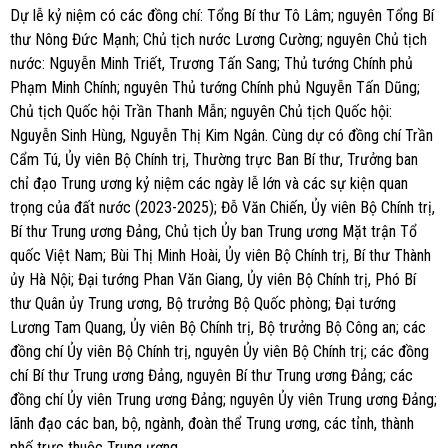
Dự lễ kỷ niệm có các đồng chí: Tổng Bí thư Tô Lâm; nguyên Tổng Bí
thư Nông Đức Mạnh; Chủ tịch nước Lương Cường; nguyên Chủ tịch
nước: Nguyễn Minh Triết, Trương Tấn Sang; Thủ tướng Chính phủ
Phạm Minh Chính; nguyên Thủ tướng Chính phủ Nguyễn Tấn Dũng;
Chủ tịch Quốc hội Trần Thanh Mẫn; nguyên Chủ tịch Quốc hội:
Nguyễn Sinh Hùng, Nguyễn Thị Kim Ngân. Cùng dự có đồng chí Trần
Cẩm Tú, Ủy viên Bộ Chính trị, Thường trực Ban Bí thư, Trưởng ban
chỉ đạo Trung ương kỷ niệm các ngày lễ lớn và các sự kiện quan
trọng của đất nước (2023-2025); Đỗ Văn Chiến, Ủy viên Bộ Chính trị,
Bí thư Trung ương Đảng, Chủ tịch Ủy ban Trung ương Mặt trận Tổ
quốc Việt Nam; Bùi Thị Minh Hoài, Ủy viên Bộ Chính trị, Bí thư Thành
ủy Hà Nội; Đại tướng Phan Văn Giang, Ủy viên Bộ Chính trị, Phó Bí
thư Quân ủy Trung ương, Bộ trưởng Bộ Quốc phòng; Đại tướng
Lương Tam Quang, Ủy viên Bộ Chính trị, Bộ trưởng Bộ Công an; các
đồng chí Ủy viên Bộ Chính trị, nguyên Ủy viên Bộ Chính trị; các đồng
chí Bí thư Trung ương Đảng, nguyên Bí thư Trung ương Đảng; các
đồng chí Ủy viên Trung ương Đảng; nguyên Ủy viên Trung ương Đảng;
lãnh đạo các ban, bộ, ngành, đoàn thể Trung ương, các tỉnh, thành
phố trực thuộc Trung ương…