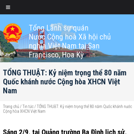
Tổng Lãnh sự quán
Nước Cộng hoà Xã hội chủ
nghĩa Việt Nam tại San
Francisco, Hoa Kỳ
TỔNG THUẬT: Kỷ niệm trọng thể 80 năm
Quốc khánh nước Cộng hòa XHCN Việt
Nam
Trang chủ
/
Tin tức
/
TỔNG THUẬT: Kỷ niệm trọng thể 80 năm Quốc khánh nước
Cộng hòa XHCN Việt Nam
Sáng 2/9, tại Quảng trường Ba Đình lịch sử,