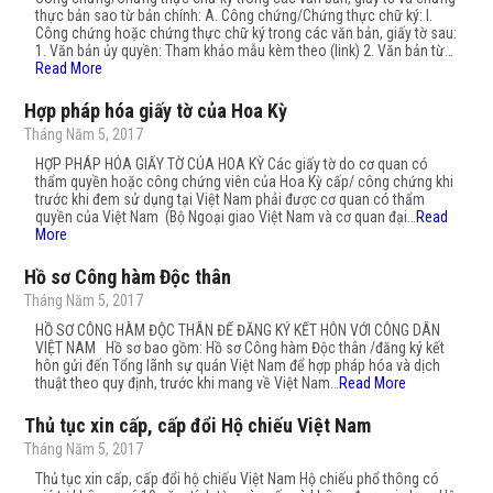
thực bản sao từ bản chính: A. Công chứng/Chứng thực chữ ký: I.
Công chứng hoặc chứng thực chữ ký trong các văn bản, giấy tờ sau:
1. Văn bản ủy quyền: Tham khảo mẫu kèm theo (link) 2. Văn bản từ…
Read More
Hợp pháp hóa giấy tờ của Hoa Kỳ
Tháng Năm 5, 2017
HỢP PHÁP HÓA GIẤY TỜ CỦA HOA KỲ Các giấy tờ do cơ quan có
thẩm quyền hoặc công chứng viên của Hoa Kỳ cấp/ công chứng khi
trước khi đem sử dụng tại Việt Nam phải được cơ quan có thẩm
quyền của Việt Nam (Bộ Ngoại giao Việt Nam và cơ quan đại…
Read
More
Hồ sơ Công hàm Độc thân
Tháng Năm 5, 2017
HỒ SƠ CÔNG HÀM ĐỘC THÂN ĐỂ ĐĂNG KÝ KẾT HÔN VỚI CÔNG DÂN
VIỆT NAM Hồ sơ bao gồm: Hồ sơ Công hàm Độc thân /đăng ký kết
hôn gửi đến Tổng lãnh sự quán Việt Nam để hợp pháp hóa và dịch
thuật theo quy định, trước khi mang về Việt Nam…
Read More
Thủ tục xin cấp, cấp đổi Hộ chiếu Việt Nam
Tháng Năm 5, 2017
Thủ tục xin cấp, cấp đổi hộ chiếu Việt Nam Hộ chiếu phổ thông có