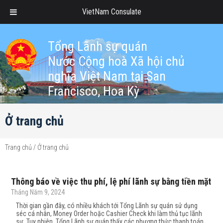
VietNam Consulate
Tổng Lãnh sự quán
Nước Cộng hoà Xã hội chủ
nghĩa Việt Nam tại San
Francisco, Hoa Kỳ
Ở trang chủ
Trang chủ
/
Ở trang chủ
Thông báo về việc thu phí, lệ phí lãnh sự bằng tiền mặt
Tháng Năm 9, 2024
Thời gian gần đây, có nhiều khách tới Tổng Lãnh sự quán sử dụng
séc cá nhân, Money Order hoặc Cashier Check khi làm thủ tục lãnh
sự. Tuy nhiên, Tổng Lãnh sự quán thấy các phương thức thanh toán