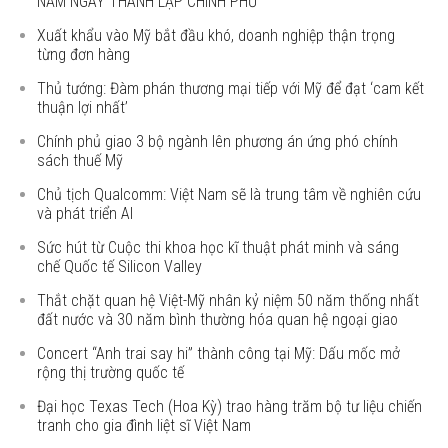
NĂM NGÀY THÀNH LẬP CHÍNH PHỦ
Xuất khẩu vào Mỹ bắt đầu khó, doanh nghiệp thận trọng
từng đơn hàng
Thủ tướng: Đàm phán thương mại tiếp với Mỹ để đạt ‘cam kết
thuận lợi nhất’
Chính phủ giao 3 bộ ngành lên phương án ứng phó chính
sách thuế Mỹ
Chủ tịch Qualcomm: Việt Nam sẽ là trung tâm về nghiên cứu
và phát triển AI
Sức hút từ Cuộc thi khoa học kĩ thuật phát minh và sáng
chế Quốc tế Silicon Valley
Thắt chặt quan hệ Việt-Mỹ nhân kỷ niệm 50 năm thống nhất
đất nước và 30 năm bình thường hóa quan hệ ngoại giao
Concert “Anh trai say hi” thành công tại Mỹ: Dấu mốc mở
rộng thị trường quốc tế
Đại học Texas Tech (Hoa Kỳ) trao hàng trăm bộ tư liệu chiến
tranh cho gia đình liệt sĩ Việt Nam