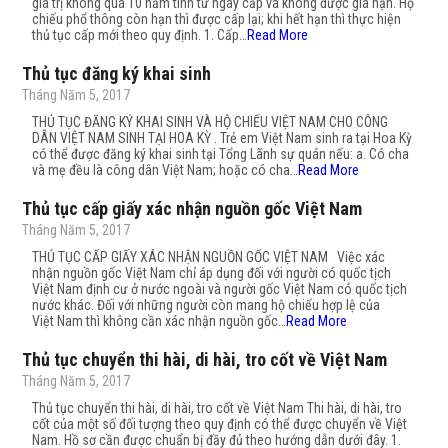
giá trị không quá 10 năm tính từ ngày cấp và không được gia hạn. Hộ
chiếu phổ thông còn hạn thì được cấp lại; khi hết hạn thì thực hiện
thủ tục cấp mới theo quy định. 1. Cấp…
Read More
Thủ tục đăng ký khai sinh
Tháng Năm 5, 2017
THỦ TỤC ĐĂNG KÝ KHAI SINH VÀ HỘ CHIẾU VIỆT NAM CHO CÔNG
DÂN VIỆT NAM SINH TẠI HOA KỲ . Trẻ em Việt Nam sinh ra tại Hoa Kỳ
có thể được đăng ký khai sinh tại Tổng Lãnh sự quán nếu: a. Có cha
và mẹ đều là công dân Việt Nam; hoặc có cha…
Read More
Thủ tục cấp giấy xác nhận nguồn gốc Việt Nam
Tháng Năm 5, 2017
THỦ TỤC CẤP GIẤY XÁC NHẬN NGUỒN GỐC VIỆT NAM Việc xác
nhận nguồn gốc Việt Nam chỉ áp dụng đối với người có quốc tịch
Việt Nam định cư ở nước ngoài và người gốc Việt Nam có quốc tịch
nước khác. Đối với những người còn mang hộ chiếu hợp lệ của
Việt Nam thì không cần xác nhận nguồn gốc…
Read More
Thủ tục chuyển thi hài, di hài, tro cốt về Việt Nam
Tháng Năm 5, 2017
Thủ tục chuyển thi hài, di hài, tro cốt về Việt Nam Thi hài, di hài, tro
cốt của một số đối tượng theo quy định có thể được chuyển về Việt
Nam. Hồ sơ cần được chuẩn bị đầy đủ theo hướng dẫn dưới đây. 1.