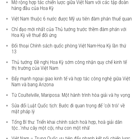
Mở rộng hợp tác chiến lược giữa Việt Nam với các tập đoàn
hàng đầu của Hoa Kỳ
Việt Nam thuộc 6 nước được Mỹ ưu tiên đàm phán thuế quan
Chỉ đạo mới nhất của Thủ tướng trước thềm đàm phán với
Hoa Kỳ về thuế đối ứng
Đối thoại Chính sách quốc phòng Việt Nam-Hoa Kỳ lần thứ
13
Thủ tướng: Đề nghị Hoa Kỳ sớm công nhận quy chế kinh tế
thị trường của Việt Nam
Đẩy mạnh ngoại giao kinh tế và hợp tác công nghệ giữa Việt
Nam và bang Arizona
Từ Coultelville, Mariposa: Một hành trình hòa giải và hy vọng
Sửa đổi Luật Quốc tịch: Bước đi quan trọng để ‘cởi trói’ về
mặt pháp lý
Tổng Bí thư: Triển khai chính sách hoà hợp, hoà giải dân
tộc…’như cây một cội, như con một nhà’
Việt Nam – Trung Quốc ưu tiên đẩy nhanh kết nối chiến lược