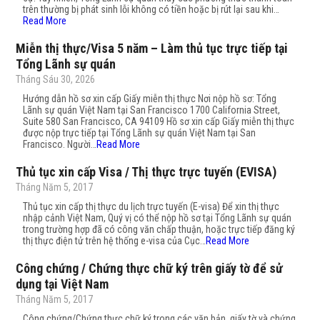
trên thường bị phát sinh lỗi không có tiền hoặc bị rút lại sau khi…
Read More
Miễn thị thực/Visa 5 năm – Làm thủ tục trực tiếp tại
Tổng Lãnh sự quán
Tháng Sáu 30, 2026
Hướng dẫn hồ sơ xin cấp Giấy miễn thị thực Nơi nộp hồ sơ: Tổng
Lãnh sự quán Việt Nam tại San Francisco 1700 California Street,
Suite 580 San Francisco, CA 94109 Hồ sơ xin cấp Giấy miễn thị thực
được nộp trực tiếp tại Tổng Lãnh sự quán Việt Nam tại San
Francisco. Người…
Read More
Thủ tục xin cấp Visa / Thị thực trực tuyến (EVISA)
Tháng Năm 5, 2017
Thủ tục xin cấp thị thực du lịch trực tuyến (E-visa) Để xin thị thực
nhập cảnh Việt Nam, Quý vị có thể nộp hồ sơ tại Tổng Lãnh sự quán
trong trường hợp đã có công văn chấp thuận, hoặc trực tiếp đăng ký
thị thực điện tử trên hệ thống e-visa của Cục…
Read More
Công chứng / Chứng thực chữ ký trên giấy tờ để sử
dụng tại Việt Nam
Tháng Năm 5, 2017
Công chứng/Chứng thực chữ ký trong các văn bản, giấy tờ và chứng