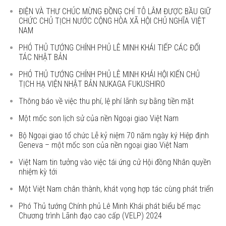
ĐIỆN VÀ THƯ CHÚC MỪNG ĐỒNG CHÍ TÔ LÂM ĐƯỢC BẦU GIỮ
CHỨC CHỦ TỊCH NƯỚC CỘNG HÒA XÃ HỘI CHỦ NGHĨA VIỆT
NAM
PHÓ THỦ TƯỚNG CHÍNH PHỦ LÊ MINH KHÁI TIẾP CÁC ĐỐI
TÁC NHẬT BẢN
PHÓ THỦ TƯỚNG CHÍNH PHỦ LÊ MINH KHÁI HỘI KIẾN CHỦ
TỊCH HẠ VIỆN NHẬT BẢN NUKAGA FUKUSHIRO
Thông báo về việc thu phí, lệ phí lãnh sự bằng tiền mặt
Một mốc son lịch sử của nền Ngoại giao Việt Nam
Bộ Ngoại giao tổ chức Lễ kỷ niệm 70 năm ngày ký Hiệp định
Geneva – một mốc son của nền ngoại giao Việt Nam
Việt Nam tin tưởng vào việc tái ứng cử Hội đồng Nhân quyền
nhiệm kỳ tới
Một Việt Nam chân thành, khát vọng hợp tác cùng phát triển
Phó Thủ tướng Chính phủ Lê Minh Khái phát biểu bế mạc
Chương trình Lãnh đạo cao cấp (VELP) 2024