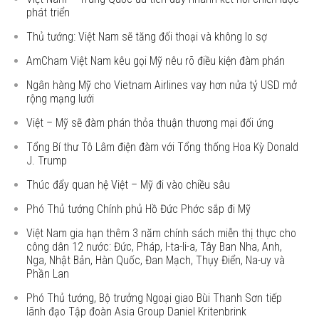
phát triển
Thủ tướng: Việt Nam sẽ tăng đối thoại và không lo sợ
AmCham Việt Nam kêu gọi Mỹ nêu rõ điều kiện đàm phán
Ngân hàng Mỹ cho Vietnam Airlines vay hơn nửa tỷ USD mở
rộng mạng lưới
Việt – Mỹ sẽ đàm phán thỏa thuận thương mại đối ứng
Tổng Bí thư Tô Lâm điện đàm với Tổng thống Hoa Kỳ Donald
J. Trump
Thúc đẩy quan hệ Việt – Mỹ đi vào chiều sâu
Phó Thủ tướng Chính phủ Hồ Đức Phớc sắp đi Mỹ
Việt Nam gia hạn thêm 3 năm chính sách miễn thị thực cho
công dân 12 nước: Đức, Pháp, I-ta-li-a, Tây Ban Nha, Anh,
Nga, Nhật Bản, Hàn Quốc, Đan Mạch, Thụy Điển, Na-uy và
Phần Lan
Phó Thủ tướng, Bộ trưởng Ngoại giao Bùi Thanh Sơn tiếp
lãnh đạo Tập đoàn Asia Group Daniel Kritenbrink