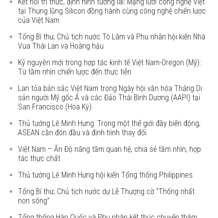
Kết nối tri thức, định hình tương lai: Mạng lưới công nghệ Việt
tại Thung lũng Silicon đồng hành cùng công nghệ chiến lược
của Việt Nam
Tổng Bí thư, Chủ tịch nước Tô Lâm và Phu nhân hội kiến Nhà
Vua Thái Lan và Hoàng hậu
Kỷ nguyên mới trong hợp tác kinh tế Việt Nam-Oregon (Mỹ):
Từ tầm nhìn chiến lược đến thực tiễn
Lan tỏa bản sắc Việt Nam trong Ngày hội văn hóa Tháng Di
sản người Mỹ gốc Á và các Đảo Thái Bình Dương (AAPI) tại
San Francisco (Hoa Kỳ)
Thủ tướng Lê Minh Hưng: Trong một thế giới đầy biến động,
ASEAN cần đón đầu và định hình thay đổi
Việt Nam – Ấn Độ nâng tầm quan hệ, chia sẻ tầm nhìn, hợp
tác thực chất
Thủ tướng Lê Minh Hưng hội kiến Tổng thống Philippines
Tổng Bí thư, Chủ tịch nước dự Lễ Thượng cờ “Thống nhất
non sông”
Tổng thống Hàn Quốc và Phu nhân kết thúc chuyến thăm