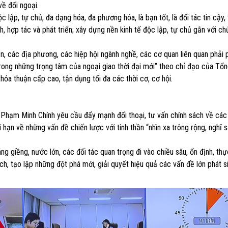
ề đối ngoại.
 lập, tự chủ, đa dạng hóa, đa phương hóa, là bạn tốt, là đối tác tin cậy,
, hợp tác và phát triển; xây dựng nền kinh tế độc lập, tự chủ gắn với ch
n, các địa phương, các hiệp hội ngành nghề, các cơ quan liên quan phải 
 trong những trọng tâm của ngoại giao thời đại mới” theo chỉ đạo của Tổn
thỏa thuận cấp cao, tận dụng tối đa các thời cơ, cơ hội.
 Phạm Minh Chính yêu cầu đẩy mạnh đối thoại, tư vấn chính sách về các
 hạn về những vấn đề chiến lược với tinh thần “nhìn xa trông rộng, nghĩ 
 giềng, nước lớn, các đối tác quan trọng đi vào chiều sâu, ổn định, thự
i ích, tạo lập những đột phá mới, giải quyết hiệu quả các vấn đề lớn phát s