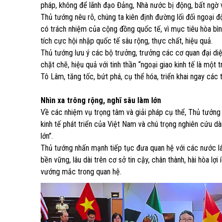
pháp, không để lãnh đạo Đảng, Nhà nước bị động, bất ngờ v
Thủ tướng nêu rõ, chúng ta kiên định đường lối đối ngoại độc
có trách nhiệm của cộng đồng quốc tế, vì mục tiêu hòa bình
tích cực hội nhập quốc tế sâu rộng, thực chất, hiệu quả.
Thủ tướng lưu ý các bộ trưởng, trưởng các cơ quan đại diệ
chặt chẽ, hiệu quả với tinh thần “ngoại giao kinh tế là một
Tô Lâm, tăng tốc, bứt phá, cụ thể hóa, triển khai ngay các 
Nhìn xa trông rộng, nghĩ sâu làm lớn
Về các nhiệm vụ trọng tâm và giải pháp cụ thể, Thủ tướng
kinh tế phát triển của Việt Nam và chú trọng nghiên cứu dài
lớn”.
Thủ tướng nhấn mạnh tiếp tục đưa quan hệ với các nước láng
bền vững, lâu dài trên cơ sở tin cậy, chân thành, hài hòa lợ
vướng mắc trong quan hệ.