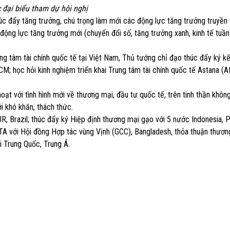
 đại biểu tham dự hội nghị
húc đẩy tăng trưởng, chú trọng làm mới các động lực tăng trưởng truyền
động lực tăng trưởng mới (chuyển đổi số, tăng trưởng xanh, kinh tế tuần
g tâm tài chính quốc tế tại Việt Nam, Thủ tướng chỉ đạo thúc đẩy ký 
M; học hỏi kinh nghiệm triển khai Trung tâm tài chính quốc tế Astana (A
oạt với tình hình mới về thương mại, đầu tư quốc tế, trên tinh thần khôn
i khó khăn, thách thức.
Brazil; thúc đẩy ký Hiệp định thương mại gạo với 5 nước Indonesia, Ph
FTA với Hội đồng Hợp tác vùng Vịnh (GCC), Bangladesh, thỏa thuận thươ
i Trung Quốc, Trung Á.