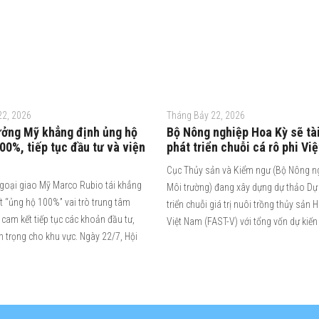
22, 2026
Tháng Bảy 22, 2026
ưởng Mỹ khẳng định ủng hộ
Bộ Nông nghiệp Hoa Kỳ sẽ tài
0%, tiếp tục đầu tư và viện
phát triển chuỗi cá rô phi Vi
Cục Thủy sản và Kiểm ngư (Bộ Nông n
goại giao Mỹ Marco Rubio tái khẳng
Môi trường) đang xây dựng dự thảo Dự
t “ủng hộ 100%” vai trò trung tâm
triển chuỗi giá trị nuôi trồng thủy sản 
cam kết tiếp tục các khoản đầu tư,
Việt Nam (FAST-V) với tổng vốn dự kiến
an trọng cho khu vực. Ngày 22/7, Hội