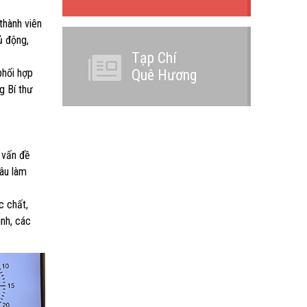
 thành viên
ủ động,
Tạp Chí
phối hợp
Quê Hương
g Bí thư
 vấn đề
sâu làm
c chất,
inh, các