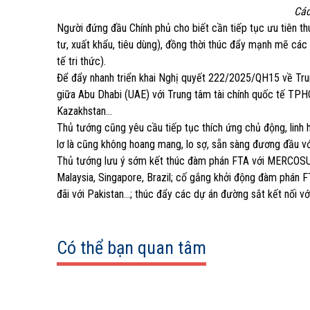
Các
Người đứng đầu Chính phủ cho biết cần tiếp tục ưu tiên t
tư, xuất khẩu, tiêu dùng), đồng thời thúc đẩy mạnh mẽ các 
tế tri thức).
Để đẩy nhanh triển khai Nghị quyết 222/2025/QH15 về Trun
giữa Abu Dhabi (UAE) với Trung tâm tài chính quốc tế TPHC
Kazakhstan…
Thủ tướng cũng yêu cầu tiếp tục thích ứng chủ động, linh h
lơ là cũng không hoang mang, lo sợ, sẵn sàng đương đầu vớ
Thủ tướng lưu ý sớm kết thúc đàm phán FTA với MERCOSUR, 
Malaysia, Singapore, Brazil; cố gắng khởi động đàm phán 
đãi với Pakistan…; thúc đẩy các dự án đường sắt kết nối vớ
Có thể bạn quan tâm