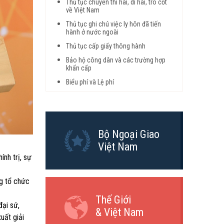
Thủ tục chuyển thi hài, di hài, tro cốt
về Việt Nam
Thủ tục ghi chú việc ly hôn đã tiến
hành ở nước ngoài
Thủ tục cấp giấy thông hành
Bảo hộ công dân và các trường hợp
khẩn cấp
Biểu phí và Lệ phí
Bộ Ngoại Giao
Việt Nam
nh trị, sự
ng tổ chức
Thế Giới
đại sứ,
& Việt Nam
uất giải