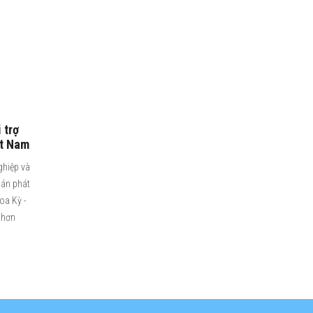
 trợ
ệt Nam
ghiệp và
 án phát
Hoa Kỳ -
 hơn