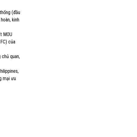
 thống (đầu
 hoàn, kinh
kết MOU
IFC) của
g chủ quan,
ilippines,
ng mại ưu