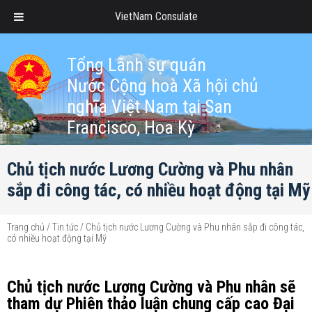
VietNam Consulate
Tổng Lãnh sự quán
Nước Cộng hoà Xã hội chủ
nghĩa Việt Nam tại San
Francisco, Hoa Kỳ
Chủ tịch nước Lương Cường và Phu nhân
sắp đi công tác, có nhiều hoạt động tại Mỹ
Trang chủ
/
Tin tức
/
Chủ tịch nước Lương Cường và Phu nhân sắp đi công tác,
có nhiều hoạt động tại Mỹ
Chủ tịch nước Lương Cường và Phu nhân sẽ
tham dự Phiên thảo luận chung cấp cao Đại