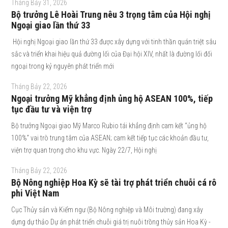
Tháng Bảy 31, 2026
Bộ trưởng Lê Hoài Trung nêu 3 trọng tâm của Hội nghị
Ngoại giao lần thứ 33
Hội nghị Ngoại giao lần thứ 33 được xây dựng với tinh thần quán triệt sâu
sắc và triển khai hiệu quả đường lối của Đại hội XIV, nhất là đường lối đối
ngoại trong kỷ nguyên phát triển mới
Tháng Bảy 22, 2026
Ngoại trưởng Mỹ khẳng định ủng hộ ASEAN 100%, tiếp
tục đầu tư và viện trợ
Bộ trưởng Ngoại giao Mỹ Marco Rubio tái khẳng định cam kết “ủng hộ
100%” vai trò trung tâm của ASEAN; cam kết tiếp tục các khoản đầu tư,
viện trợ quan trọng cho khu vực. Ngày 22/7, Hội nghị
Tháng Bảy 22, 2026
Bộ Nông nghiệp Hoa Kỳ sẽ tài trợ phát triển chuỗi cá rô
phi Việt Nam
Cục Thủy sản và Kiểm ngư (Bộ Nông nghiệp và Môi trường) đang xây
dựng dự thảo Dự án phát triển chuỗi giá trị nuôi trồng thủy sản Hoa Kỳ -