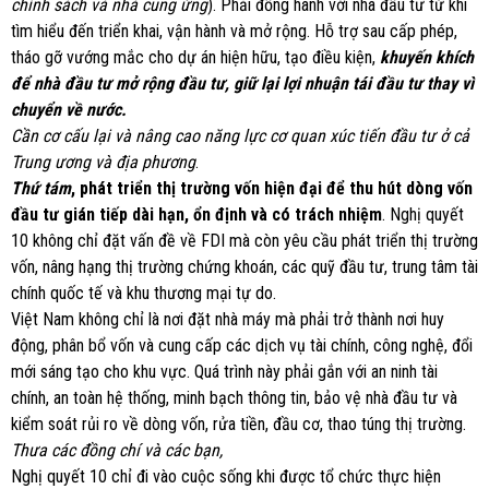
chính sách và nhà cung ứng
). Phải đồng hành với nhà đầu tư từ khi
tìm hiểu đến triển khai, vận hành và mở rộng. Hỗ trợ sau cấp phép,
tháo gỡ vướng mắc cho dự án hiện hữu, tạo điều kiện,
khuyến khích
để nhà đầu tư mở rộng đầu tư, giữ lại lợi nhuận tái đầu tư thay vì
chuyển về nước.
Cần cơ cấu lại và nâng cao năng lực cơ quan xúc tiến đầu tư ở cả
Trung ương và địa phương
.
Thứ tám
, phát triển thị trường vốn hiện đại để thu hút dòng vốn
đầu tư gián tiếp dài hạn, ổn định và có trách nhiệm
. Nghị quyết
10 không chỉ đặt vấn đề về FDI mà còn yêu cầu phát triển thị trường
vốn, nâng hạng thị trường chứng khoán, các quỹ đầu tư, trung tâm tài
chính quốc tế và khu thương mại tự do.
Việt Nam không chỉ là nơi đặt nhà máy mà phải trở thành nơi huy
động, phân bổ vốn và cung cấp các dịch vụ tài chính, công nghệ, đổi
mới sáng tạo cho khu vực. Quá trình này phải gắn với an ninh tài
chính, an toàn hệ thống, minh bạch thông tin, bảo vệ nhà đầu tư và
kiểm soát rủi ro về dòng vốn, rửa tiền, đầu cơ, thao túng thị trường.
Thưa các đồng chí và các bạn,
Nghị quyết 10 chỉ đi vào cuộc sống khi được tổ chức thực hiện