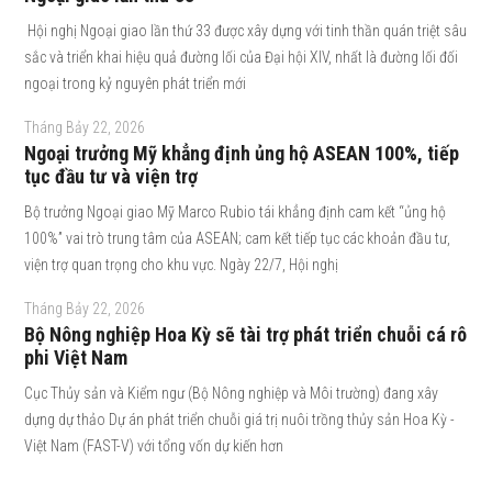
Hội nghị Ngoại giao lần thứ 33 được xây dựng với tinh thần quán triệt sâu
sắc và triển khai hiệu quả đường lối của Đại hội XIV, nhất là đường lối đối
ngoại trong kỷ nguyên phát triển mới
Tháng Bảy 22, 2026
Ngoại trưởng Mỹ khẳng định ủng hộ ASEAN 100%, tiếp
tục đầu tư và viện trợ
Bộ trưởng Ngoại giao Mỹ Marco Rubio tái khẳng định cam kết “ủng hộ
100%” vai trò trung tâm của ASEAN; cam kết tiếp tục các khoản đầu tư,
viện trợ quan trọng cho khu vực. Ngày 22/7, Hội nghị
Tháng Bảy 22, 2026
Bộ Nông nghiệp Hoa Kỳ sẽ tài trợ phát triển chuỗi cá rô
phi Việt Nam
Cục Thủy sản và Kiểm ngư (Bộ Nông nghiệp và Môi trường) đang xây
dựng dự thảo Dự án phát triển chuỗi giá trị nuôi trồng thủy sản Hoa Kỳ -
Việt Nam (FAST-V) với tổng vốn dự kiến hơn