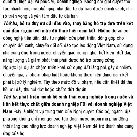
quản trị hiện đại và phục vụ doanh nghiệp. Không chỉ giải quyết thủ
tục nhanh hơn, mà phải giúp nhà đầu tư dự báo được chính sách, nhìn
rõ triển vọng và yên tâm đầu tư dài hạn.
Thứ ba,
bỏ tư duy ưu đãi đầu vào, thay bằng hỗ trợ dựa trên kết
quả đầu ra,
gắn với mức độ thực hiện cam kết.
Những dự án có
công nghệ tiên tiến, đầu tư nghiên cứu phát triển, đóng góp cho
chuyển đổi xanh, chuyển đổi số, đào tạo lao động Việt Nam, sử dụng
nhà cung ứng trong nước, chuyển giao công nghệ, tiết kiệm đất đai,
năng lượng và giảm phát thải phải được hỗ trợ tương xứng.
Ngược lại, dự án chậm triển khai, sử dụng đất lãng phí, gây ô nhiễm,
chuyển giá, vi phạm pháp luật hoặc không thực hiện đúng cam kết
phải bị xử lý nghiêm. Tùy theo mức độ vi phạm, nếu cần thiết thì thu
hồi ưu đãi, thu hồi đất hoặc chấm dứt dự án.
Thứ tư,
phát triển mạnh hệ sinh thái công nghiệp trong nước và
liên kết thực chất giữa doanh nghiệp FDI với doanh nghiệp Việt
Nam
. Đây là nhiệm vụ trung tâm của Nghị quyết. Các bộ, ngành, địa
phương không chỉ mời gọi các tập đoàn nước ngoài mà phải đồng
thời nâng cao năng lực doanh nghiệp Việt Nam để trở thành nhà cung
ứng của họ.