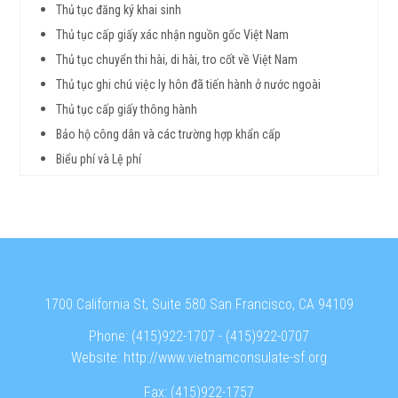
Thủ tục đăng ký khai sinh
Thủ tục cấp giấy xác nhận nguồn gốc Việt Nam
Thủ tục chuyển thi hài, di hài, tro cốt về Việt Nam
Thủ tục ghi chú việc ly hôn đã tiến hành ở nước ngoài
Thủ tục cấp giấy thông hành
Bảo hộ công dân và các trường hợp khẩn cấp
Biểu phí và Lệ phí
1700 California St, Suite 580 San Francisco, CA 94109
Phone:
(415)922-1707
-
(415)922-0707
Website:
http://www.vietnamconsulate-sf.org
Fax:
(415)922-1757