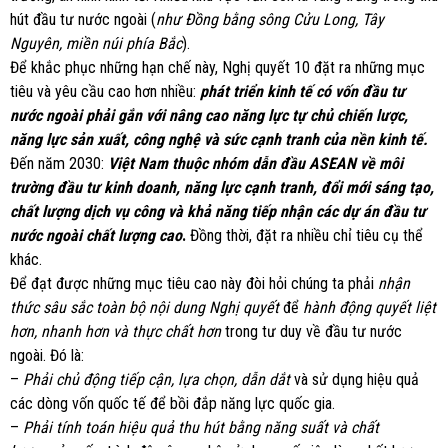
hút đầu tư nước ngoài (
như Đồng bằng sông Cửu Long, Tây
Nguyên, miền núi phía Bắc
).
Để khắc phục những hạn chế này, Nghị quyết 10 đặt ra những mục
tiêu và yêu cầu cao hơn nhiều:
phát triển kinh tế có vốn đầu tư
nước ngoài phải gắn với nâng cao năng lực tự chủ chiến lược,
năng lực sản xuất, công nghệ và sức cạnh tranh của nền kinh tế.
Đến năm 2030:
Việt Nam thuộc nhóm dẫn đầu ASEAN về môi
trường đầu tư kinh doanh, năng lực cạnh tranh, đổi mới sáng tạo,
chất lượng dịch vụ công và khả năng tiếp nhận các dự án đầu tư
nước ngoài chất lượng cao
.
Đồng thời, đặt ra nhiều chỉ tiêu cụ thể
khác.
Để đạt được những mục tiêu cao này đòi hỏi chúng ta phải
nhận
thức sâu sắc toàn bộ nội dung Nghị quyết
để
hành động quyết liệt
hơn, nhanh hơn và thực chất hơn
trong tư duy về đầu tư nước
ngoài. Đó là:
–
Phải chủ động tiếp cận, lựa chọn, dẫn dắt
và sử dụng hiệu quả
các dòng vốn quốc tế để bồi đắp năng lực quốc gia.
–
Phải tính toán hiệu quả thu hút bằng năng suất và chất