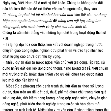
Ngày nay, Việt Nam đã ở một vị thế khác. Chúng ta không còn đặt
câu hỏi làm thế nào để có thêm vốn nước ngoài nữa, thay vào
đó
chúng ta phải trả lời câu hỏi hóc búa hơn
: làm thế nào
sử dụng
hiệu quả nguồn lực nước ngoài
để
nâng cao nội lực, năng lực
công nghệ, sức cạnh tranh và tự chủ của nền kinh tế.
Chúng ta cần nhìn thẳng vào những hạn chế trong hoạt động thu hút
FDI:
– Tỉ lệ nội địa hóa còn thấp, liên kết với doanh nghiệp trong nước,
chuyển giao công nghệ, nghiên cứu phát triển và đào tạo nhân lực
chất lượng cao chưa đạt như kỳ vọng.
– Nhiều dự án đầu tư nước ngoài vẫn chủ yếu gia công, lắp ráp, sử
dụng nhiều đất đai, lao động phổ thông, năng lượng giá rẻ, tiêu chuẩn
môi trường thấp, hoặc dựa nhiều vào ưu đãi, chưa tạo được năng
lực mới cho nền kinh tế.
– Một số địa phương còn cạnh tranh thu hút đầu tư theo số lượng
dự án, dựa trên ưu đãi đất đai, thuế, phí mà chưa chú trọng hiệu quả
sử dụng đất, tiết kiệm năng lượng, đóng góp ngân sách, chuyển giao
công nghệ, phát triển doanh nghiệp trong nước và bảo đảm môi
trường, an ninh kinh tế. Nhiều khu vực vẫn còn là vùng trũng trong thu