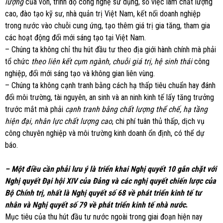
lượng
của vốn, trình độ công nghệ sử dụng, số việc làm chất lượng
cao, đào tạo kỹ sư, nhà quản trị Việt Nam, kết nối doanh nghiệp
trong nước vào chuỗi cung ứng, tạo thêm giá trị gia tăng, tham gia
các hoạt động đổi mới sáng tạo tại Việt Nam.
– Chúng ta không chỉ thu hút đầu tư theo địa giới hành chính mà phải
tổ chức
theo liên kết cụm ngành, chuỗi giá trị, hệ sinh thái
công
nghiệp, đổi mới sáng tạo và không gian liên vùng.
– Chúng ta không cạnh tranh bằng cách hạ thấp tiêu chuẩn hay đánh
đổi môi trường, tài nguyên, an sinh và an ninh kinh tế lấy tăng trưởng
trước mắt mà phải
cạnh tranh bằng chất lượng thể chế, hạ tầng
hiện đại, nhân lực chất lượng cao
, chi phí tuân thủ thấp, dịch vụ
công chuyên nghiệp và môi trường kinh doanh ổn định, có thể dự
báo.
– Một điều cần phải lưu ý là triển khai Nghị quyết 10 gắn chặt với
Nghị quyết Đại hội XIV của Đảng và các nghị quyết chiến lược của
Bộ Chính trị, nhất là Nghị quyết số 68 về phát triển kinh tế tư
nhân và Nghị quyết số 79 về phát triển kinh tế nhà nước
.
Mục tiêu của thu hút đầu tư nước ngoài trong giai đoạn hiện nay