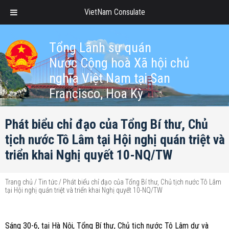
VietNam Consulate
Tổng Lãnh sự quán
Nước Cộng hoà Xã hội chủ
nghĩa Việt Nam tại San
Francisco, Hoa Kỳ
Phát biểu chỉ đạo của Tổng Bí thư, Chủ
tịch nước Tô Lâm tại Hội nghị quán triệt và
triển khai Nghị quyết 10-NQ/TW
Trang chủ
/
Tin tức
/
Phát biểu chỉ đạo của Tổng Bí thư, Chủ tịch nước Tô Lâm
tại Hội nghị quán triệt và triển khai Nghị quyết 10-NQ/TW
Sáng 30-6, tại Hà Nội, Tổng Bí thư, Chủ tịch nước Tô Lâm dự và