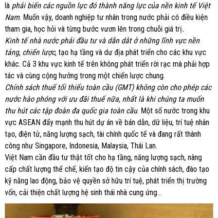
là
phải biến các nguồn lực đó thành năng lực của nền kinh tế Việt
Nam
. Muốn vậy, doanh nghiệp tư nhân trong nước phải có điều kiện
tham gia, học hỏi và từng bước vươn lên trong chuỗi giá trị
.
Kinh tế nhà nước phải đầu tư và dẫn dắt ở những lĩnh vực nền
tảng, chiến lược
, tạo hạ tầng và dư địa phát triển cho các khu vực
khác. Cả 3 khu vực kinh tế trên không phát triển rời rạc mà phải hợp
tác và cùng cộng hưởng trong một chiến lược chung.
Chính sách thuế tối thiểu toàn cầu (GMT) không còn cho phép các
nước hào phóng với ưu đãi thuế nữa, nhất là khi chúng ta muốn
thu hút các tập đoàn đa quốc gia toàn cầu
. Một số nước trong khu
vực ASEAN đẩy mạnh thu hút dự án về bán dẫn, dữ liệu, trí tuệ nhân
tạo, điện tử, năng lượng sạch, tài chính quốc tế và đang rất thành
công như Singapore, Indonesia, Malaysia, Thái Lan.
Việt Nam cần đầu tư thật tốt cho hạ tầng, năng lượng sạch, nâng
cấp chất lượng thể chế, kiến tạo độ tin cậy của chính sách, đào tạo
kỹ năng lao động, bảo vệ quyền sở hữu trí tuệ, phát triển thị trường
vốn, cải thiện chất lượng hệ sinh thái nhà cung ứng…