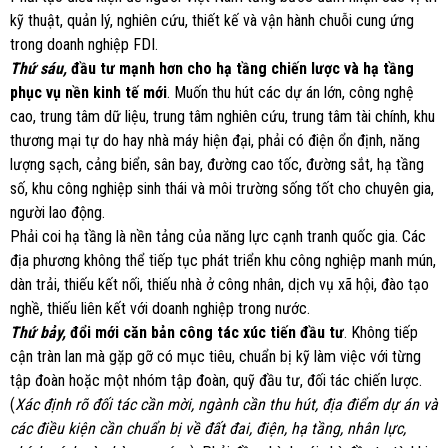
kỹ thuật, quản lý, nghiên cứu, thiết kế và vận hành chuỗi cung ứng
trong doanh nghiệp FDI.
Thứ sáu,
đầu tư mạnh hơn cho hạ tầng chiến lược và hạ tầng
phục vụ nền kinh tế mới
. Muốn thu hút các dự án lớn, công nghệ
cao, trung tâm dữ liệu, trung tâm nghiên cứu, trung tâm tài chính, khu
thương mại tự do hay nhà máy hiện đại, phải có điện ổn định, năng
lượng sạch, cảng biển, sân bay, đường cao tốc, đường sắt, hạ tầng
số, khu công nghiệp sinh thái và môi trường sống tốt cho chuyên gia,
người lao động.
Phải coi hạ tầng là nền tảng của năng lực cạnh tranh quốc gia. Các
địa phương không thể tiếp tục phát triển khu công nghiệp manh mún,
dàn trải, thiếu kết nối, thiếu nhà ở công nhân, dịch vụ xã hội, đào tạo
nghề, thiếu liên kết với doanh nghiệp trong nước.
Thứ bảy
,
đổi mới căn bản công tác xúc tiến đầu tư
. Không tiếp
cận tràn lan mà gặp gỡ có mục tiêu, chuẩn bị kỹ làm việc với từng
tập đoàn hoặc một nhóm tập đoàn, quỹ đầu tư, đối tác chiến lược.
(
Xác định rõ đối tác cần mời, ngành cần thu hút, địa điểm dự án và
các điều kiện cần chuẩn bị về đất đai, điện, hạ tầng, nhân lực,