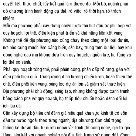
quyết liệt, thực chất, lấy kết quả làm thước đo. Mỗi bộ, ngành phải
có chương trình hành động cụ thể, rõ việc, rõ thời hạn, rõ trách
nhiệm.
Mỗi địa phương phải xây dựng chiến lược thu hút đầu tư phù hợp với
quy hoạch, lợi thế, điều kiện phát triển và khả năng liên kết vùng.
Không thể để địa phương nào cũng chạy theo cùng một loại dự án,
nơi nào cũng muốn làm cảng biển, sân bay, trung tâm dữ liệu hay khu
công nghệ cao mà không dựa trên quy hoạch, nguồn lực, hạ tầng và
lợi thế so sánh.
Phải quy hoạch tổng thể, phải phân công, phân cấp rõ ràng, gắn với
điều phối hiệu quả. Trung ương định hướng chiến lược, hoàn thiện thể
chế, điều phối liên vùng, sàng lọc dự án lớn và giám sát thực hiện.
Địa phương phải chủ động, sáng tạo, nhưng không được cạnh tranh
bằng cách phá vỡ quy hoạch, hạ thấp tiêu chuẩn hoặc đánh đổi lợi
ích lâu dài.
Cần xây dựng bộ tiêu chí đánh giá hiệu quả khu vực kinh tế có vốn
đầu tư nước ngoài theo từng ngành, địa phương; Cần chú trọng
thống kê dự án đầu tư nước ngoài về: trình độ công nghệ, giá trị gia
tăng, liên kết với doanh nghiệp nội địa, tình trạng sử dụng đất, đóng