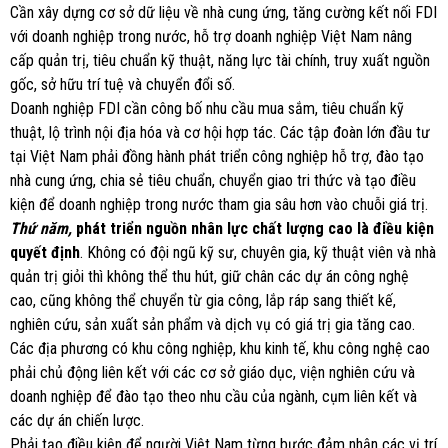
Cần xây dựng cơ sở dữ liệu về nhà cung ứng, tăng cường kết nối FDI
với doanh nghiệp trong nước, hỗ trợ doanh nghiệp Việt Nam nâng
cấp quản trị, tiêu chuẩn kỹ thuật, năng lực tài chính, truy xuất nguồn
gốc, sở hữu trí tuệ và chuyển đổi số.
Doanh nghiệp FDI cần công bố nhu cầu mua sắm, tiêu chuẩn kỹ
thuật, lộ trình nội địa hóa và cơ hội hợp tác. Các tập đoàn lớn đầu tư
tại Việt Nam phải đồng hành phát triển công nghiệp hỗ trợ, đào tạo
nhà cung ứng, chia sẻ tiêu chuẩn, chuyển giao tri thức và tạo điều
kiện để doanh nghiệp trong nước tham gia sâu hơn vào chuỗi giá trị.
Thứ năm,
phát triển nguồn nhân lực chất lượng cao là điều kiện
quyết định
. Không có đội ngũ kỹ sư, chuyên gia, kỹ thuật viên và nhà
quản trị giỏi thì không thể thu hút, giữ chân các dự án công nghệ
cao, cũng không thể chuyển từ gia công, lắp ráp sang thiết kế,
nghiên cứu, sản xuất sản phẩm và dịch vụ có giá trị gia tăng cao.
Các địa phương có khu công nghiệp, khu kinh tế, khu công nghệ cao
phải chủ động liên kết với các cơ sở giáo dục, viện nghiên cứu và
doanh nghiệp để đào tạo theo nhu cầu của ngành, cụm liên kết và
các dự án chiến lược.
Phải tạo điều kiện để người Việt Nam từng bước đảm nhận các vị trí