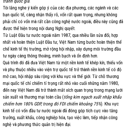
tranh quốc gia
.
Tôi lắng nghe ý kiến góp ý của các địa phương, các ngành và các
bạn quốc tế, càng nhận thấy rõ, vốn rất quan trọng, nhưng không
phải chỉ có vốn mà rất cần công nghệ nước ngoài, điều này cũng đã
được thể hiện trong nội dung Nghị quyết.
Từ Luật Đầu tư nước ngoài năm 1987,
qua nhiều lần sửa đổi, hợp
nhất và hoàn thiện Luật Đầu tư, Việt Nam từng bước hoàn thiện thể
chế kinh tế thị trường, mở rộng hội nhập, xây dựng môi trường đầu
tư ngày càng thông thoáng, minh bạch và ổn định hơn.
Quá trình đó đã đưa Việt Nam từ một nền kinh tế khép kín, thiếu vốn
và phụ thuộc nhiều vào viện trợ quốc tế trở thành nền kinh tế có độ
mở cao, hội nhập sâu rộng với khu vực và thế giới. Từ chỗ thương
mại quốc tế chỉ chiếm tỉ trọng rất nhỏ vào cuối những năm 1980,
đến nay Việt Nam đã trở thành mắt xích quan trọng trong mạng lưới
sản xuất và thương mại toàn cầu (
tổng kim ngạch xuất nhập khẩu
chiếm hơn 180% GDP, trong đó FDI chiếm khoảng 75%
). Khu vực
kinh tế có vốn đầu tư nước ngoài đã đóng góp tích cực vào tăng
trưởng, xuất khẩu, công nghiệp hóa, tạo việc làm, tiếp nhận công
nghệ và phương thức quản trị hiện đại.