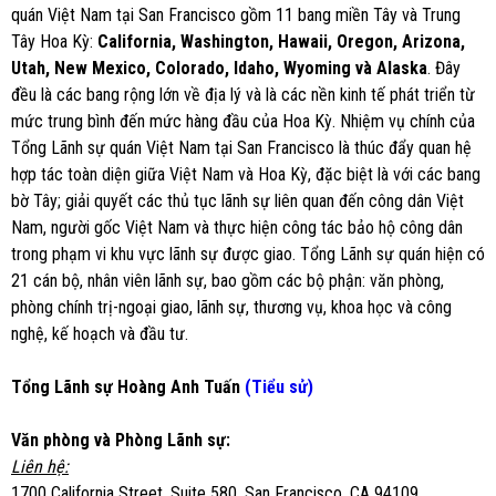
quán Việt Nam tại San Francisco gồm 11 bang miền Tây và Trung
Tây Hoa Kỳ:
California, Washington,
Hawaii, Oregon, Arizona,
Utah, New Mexico, Colorado, Idaho, Wyoming và Alaska
. Đây
đều là các bang rộng lớn về địa lý và là các nền kinh tế phát triển từ
mức trung bình đến mức hàng đầu của Hoa Kỳ. Nhiệm vụ chính của
Tổng Lãnh sự quán Việt Nam tại San Francisco là thúc đẩy quan hệ
hợp tác toàn diện giữa Việt Nam và Hoa Kỳ, đặc biệt là với các bang
bờ Tây; giải quyết các thủ tục lãnh sự liên quan đến công dân Việt
Nam, người gốc Việt Nam và thực hiện công tác bảo hộ công dân
trong phạm vi khu vực lãnh sự được giao. Tổng Lãnh sự quán hiện có
21 cán bộ, nhân viên lãnh sự, bao gồm các bộ phận: văn phòng,
phòng chính trị-ngoại giao, lãnh sự, thương vụ, khoa học và công
nghệ, kế hoạch và đầu tư.
Tổng Lãnh sự Hoàng Anh Tuấn
(Tiểu sử)
Văn phòng và Phòng Lãnh sự:
Liên hệ:
1700 California Street, Suite 580, San Francisco, CA 94109