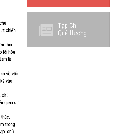
 chủ
Tạp Chí
dứt chiến
Quê Hương
ược bài
 lối hòa
Nam là
bàn về vấn
 ký vào
, chủ
ến quân sự
 thúc.
ằm trong
lập, chủ