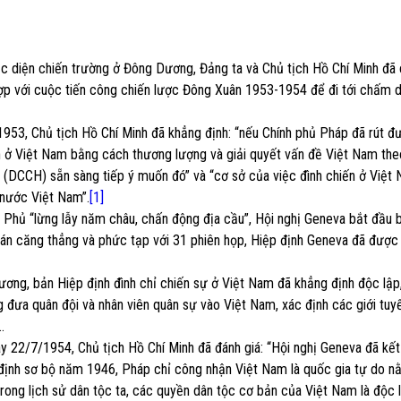
 diện chiến trường ở Đông Dương, Đảng ta và Chủ tịch Hồ Chí Minh đã
hợp với cuộc tiến công chiến lược Đông Xuân 1953-1954 để đi tới chấm 
953, Chủ tịch Hồ Chí Minh đã khẳng định: “nếu Chính phủ Pháp đã rút đ
 ở Việt Nam bằng cách thương lượng và giải quyết vấn đề Việt Nam theo
 (DCCH) sẵn sàng tiếp ý muốn đó” và “cơ sở của việc đình chiến ở Việt 
 nước Việt Nam”.
[1]
Phủ “lừng lẫy năm châu, chấn động địa cầu”, Hội nghị Geneva bắt đầu 
hán căng thẳng và phức tạp với 31 phiên họp, Hiệp định Geneva đã được
ương, bản Hiệp định đình chỉ chiến sự ở Việt Nam đã khẳng định độc lập
g đưa quân đội và nhân viên quân sự vào Việt Nam, xác định các giới tuy
…
ày 22/7/1954, Chủ tịch Hồ Chí Minh đã đánh giá: “Hội nghị Geneva đã kết
 định sơ bộ năm 1946, Pháp chỉ công nhận Việt Nam là quốc gia tự do n
 trong lịch sử dân tộc ta, các quyền dân tộc cơ bản của Việt Nam là độc 