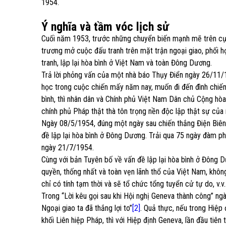
1954.
Ý nghĩa và tầm vóc lịch sử
Cuối năm 1953, trước những chuyển biến mạnh mẽ trên cục
trương mở cuộc đấu tranh trên mặt trận ngoại giao, phối 
tranh, lập lại hòa bình ở Việt Nam và toàn Đông Dương.
Trả lời phỏng vấn của một nhà báo Thụy Điển ngày 26/11/1
học trong cuộc chiến mấy năm nay, muốn đi đến đình chiến
bình, thì nhân dân và Chính phủ Việt Nam Dân chủ Cộng hòa
chính phủ Pháp thật thà tôn trọng nền độc lập thật sự của
Ngày 08/5/1954, đúng một ngày sau chiến thắng Điện Biên 
đề lập lại hòa bình ở Đông Dương. Trải qua 75 ngày đàm p
ngày 21/7/1954.
Cùng với bản Tuyên bố về vấn đề lập lại hòa bình ở Đông D
quyền, thống nhất và toàn vẹn lãnh thổ của Việt Nam, khôn
chỉ có tính tạm thời và sẽ tổ chức tổng tuyển cử tự do, v.v
Trong “Lời kêu gọi sau khi Hội nghị Geneva thành công” ng
Ngoại giao ta đã thắng lợi to”
[2]
. Quả thực, nếu trong Hiệp
khối Liên hiệp Pháp, thì với Hiệp định Geneva, lần đầu tiên