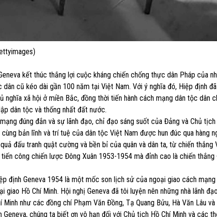
ettyimages)
 Geneva kết thúc thắng lợi cuộc kháng chiến chống thực dân Pháp của nh
dân cũ kéo dài gần 100 năm tại Việt Nam. Với ý nghĩa đó, Hiệp định đã
 nghĩa xã hội ở miền Bắc, đồng thời tiến hành cách mạng dân tộc dân c
lập dân tộc và thống nhất đất nước.
h mạng đúng đắn và sự lãnh đạo, chỉ đạo sáng suốt của Đảng và Chủ tịch
 cùng bản lĩnh và trí tuệ của dân tộc Việt Nam được hun đúc qua hàng 
 quả đấu tranh quật cường và bền bỉ của quân và dân ta, từ chiến thắng 
 tiến công chiến lược Đông Xuân 1953-1954 mà đỉnh cao là chiến thắng 
Hiệp định Geneva 1954 là một mốc son lịch sử của ngoại giao cách mạng
 giao Hồ Chí Minh. Hội nghị Geneva đã tôi luyện nên những nhà lãnh đạo
Chí Minh như các đồng chí Phạm Văn Đồng, Tạ Quang Bửu, Hà Văn Lâu và 
h Geneva, chúng ta biết ơn vô hạn đối với Chủ tịch Hồ Chí Minh và các t