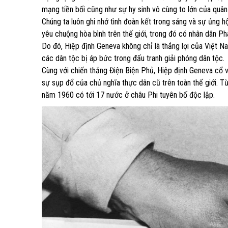
mạng tiền bối cũng như sự hy sinh vô cùng to lớn của quân
Chúng ta luôn ghi nhớ tình đoàn kết trong sáng và sự ủng 
yêu chuộng hòa bình trên thế giới, trong đó có nhân dân 
Do đó, Hiệp định Geneva không chỉ là thắng lợi của Việt N
các dân tộc bị áp bức trong đấu tranh giải phóng dân tộc.
Cùng với chiến thắng Điện Biện Phủ, Hiệp định Geneva cổ 
sự sụp đổ của chủ nghĩa thực dân cũ trên toàn thế giới. T
năm 1960 có tới 17 nước ở châu Phi tuyên bố độc lập.