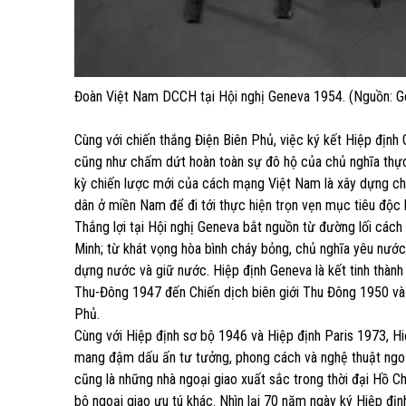
Đoàn Việt Nam DCCH tại Hội nghị Geneva 1954. (Nguồn: G
Cùng với chiến thắng Điện Biên Phủ, việc ký kết Hiệp định
cũng như chấm dứt hoàn toàn sự đô hộ của chủ nghĩa thực 
kỳ chiến lược mới của cách mạng Việt Nam là xây dựng chủ
dân ở miền Nam để đi tới thực hiện trọn vẹn mục tiêu độc 
Thắng lợi tại Hội nghị Geneva bắt nguồn từ đường lối các
Minh; từ khát vọng hòa bình cháy bỏng, chủ nghĩa yêu nước
dựng nước và giữ nước. Hiệp định Geneva là kết tinh thành
Thu-Đông 1947 đến Chiến dịch biên giới Thu Đông 1950 và
Phủ.
Cùng với Hiệp định sơ bộ 1946 và Hiệp định Paris 1973, 
mang đậm dấu ấn tư tưởng, phong cách và nghệ thuật ngoại
cũng là những nhà ngoại giao xuất sắc trong thời đại Hồ 
bộ ngoại giao ưu tú khác. Nhìn lại 70 năm ngày ký Hiệp địn