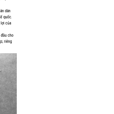
hân dân
đế quốc.
lợi của
ở đầu cho
p; riêng