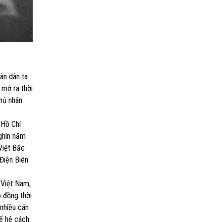
ân dân ta
 mở ra thời
hủ nhân
 Hồ Chí
nghìn năm
Việt Bắc
Điện Biên
 Việt Nam,
 đồng thời
nhiều cán
hế hệ cách