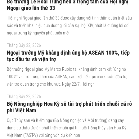
Bộ trưởng Lê Hoài Trung nêu 3 trọng tâm của Hội nghị
Ngoại giao lần thứ 33
Hội nghị Ngoại giao lần thứ 33 được xây dựng với tinh thần quán triệt sâu
sắc và triển khai hiệu quả đường lối của Đại hội XIV, nhất là đường lối đối
ngoại trong kỷ nguyên phát triển mới
Tháng Bảy 22, 2026
Ngoại trưởng Mỹ khẳng định ủng hộ ASEAN 100%, tiếp
tục đầu tư và viện trợ
Bộ trưởng Ngoại giao Mỹ Marco Rubio tái khẳng định cam kết “ủng hộ
100%” vai trò trung tâm của ASEAN; cam kết tiếp tục các khoản đầu tư,
viện trợ quan trọng cho khu vực. Ngày 22/7, Hội nghị
Tháng Bảy 22, 2026
Bộ Nông nghiệp Hoa Kỳ sẽ tài trợ phát triển chuỗi cá rô
phi Việt Nam
Cục Thủy sản và Kiểm ngư (Bộ Nông nghiệp và Môi trường) đang xây
dựng dự thảo Dự án phát triển chuỗi giá trị nuôi trồng thủy sản Hoa Kỳ -
Việt Nam (FAST-V) với tổng vốn dự kiến hơn