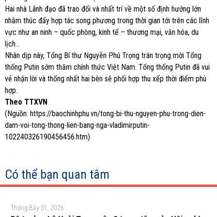
Hai nhà Lãnh đạo đã trao đổi và nhất trí về một số định hướng lớn
nhằm thúc đẩy hợp tác song phương trong thời gian tới trên các lĩnh
vực như an ninh – quốc phòng, kinh tế – thương mại, văn hóa, du
lịch…
Nhân dịp này, Tổng Bí thư Nguyễn Phú Trọng trân trọng mời Tổng
thống Putin sớm thăm chính thức Việt Nam. Tổng thống Putin đã vui
vẻ nhận lời và thống nhất hai bên sẽ phối hợp thu xếp thời điểm phù
hợp.
Theo TTXVN
(Nguồn: https://baochinhphu.vn/tong-bi-thu-nguyen-phu-trong-dien-
dam-voi-tong-thong-lien-bang-nga-vladimirputin-
102240326190456456.htm)
Có thể bạn quan tâm
Tháng Bảy 31, 2026