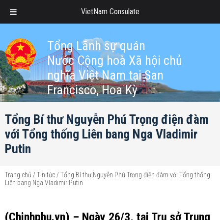
VietNam Consulate
Tổng Lãnh sự quán
Nước Cộng hoà Xã hội chủ
nghĩa Việt Nam tại San
Francisco, Hoa Kỳ
Tổng Bí thư Nguyễn Phú Trọng điện đàm
với Tổng thống Liên bang Nga Vladimir
Putin
Trang chủ
/
Tin tức
/
Tổng Bí thư Nguyễn Phú Trọng điện đàm với Tổng thống
Liên bang Nga Vladimir Putin
(Chinhphu.vn) – Ngày 26/3, tại Trụ sở Trung