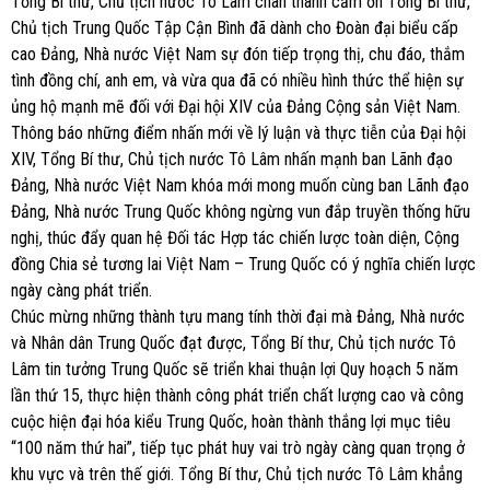
Tổng Bí thư, Chủ tịch nước Tô Lâm chân thành cảm ơn Tổng Bí thư,
Chủ tịch Trung Quốc Tập Cận Bình đã dành cho Đoàn đại biểu cấp
cao Đảng, Nhà nước Việt Nam sự đón tiếp trọng thị, chu đáo, thắm
tình đồng chí, anh em, và vừa qua đã có nhiều hình thức thể hiện sự
ủng hộ mạnh mẽ đối với Đại hội XIV của Đảng Cộng sản Việt Nam.
Thông báo những điểm nhấn mới về lý luận và thực tiễn của Đại hội
XIV, Tổng Bí thư, Chủ tịch nước Tô Lâm nhấn mạnh ban Lãnh đạo
Đảng, Nhà nước Việt Nam khóa mới mong muốn cùng ban Lãnh đạo
Đảng, Nhà nước Trung Quốc không ngừng vun đắp truyền thống hữu
nghị, thúc đẩy quan hệ Đối tác Hợp tác chiến lược toàn diện, Cộng
đồng Chia sẻ tương lai Việt Nam – Trung Quốc có ý nghĩa chiến lược
ngày càng phát triển.
Chúc mừng những thành tựu mang tính thời đại mà Đảng, Nhà nước
và Nhân dân Trung Quốc đạt được, Tổng Bí thư, Chủ tịch nước Tô
Lâm tin tưởng Trung Quốc sẽ triển khai thuận lợi Quy hoạch 5 năm
lần thứ 15, thực hiện thành công phát triển chất lượng cao và công
cuộc hiện đại hóa kiểu Trung Quốc, hoàn thành thắng lợi mục tiêu
“100 năm thứ hai”, tiếp tục phát huy vai trò ngày càng quan trọng ở
khu vực và trên thế giới. Tổng Bí thư, Chủ tịch nước Tô Lâm khẳng