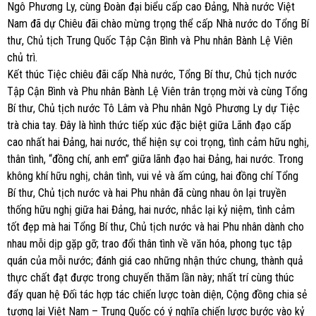
Ngô Phương Ly, cùng Đoàn đại biểu cấp cao Đảng, Nhà nước Việt
Nam đã dự Chiêu đãi chào mừng trọng thể cấp Nhà nước do Tổng Bí
thư, Chủ tịch Trung Quốc Tập Cận Bình và Phu nhân Bành Lệ Viên
chủ trì.
Kết thúc Tiệc chiêu đãi cấp Nhà nước, Tổng Bí thư, Chủ tịch nước
Tập Cận Bình và Phu nhân Bành Lệ Viên trân trọng mời và cùng Tổng
Bí thư, Chủ tịch nước Tô Lâm và Phu nhân Ngô Phương Ly dự Tiệc
trà chia tay. Đây là hình thức tiếp xúc đặc biệt giữa Lãnh đạo cấp
cao nhất hai Đảng, hai nước, thể hiện sự coi trọng, tình cảm hữu nghị,
thân tình, “đồng chí, anh em” giữa lãnh đạo hai Đảng, hai nước. Trong
không khí hữu nghị, chân tình, vui vẻ và ấm cúng, hai đồng chí Tổng
Bí thư, Chủ tịch nước và hai Phu nhân đã cùng nhau ôn lại truyền
thống hữu nghị giữa hai Đảng, hai nước, nhắc lại kỷ niệm, tình cảm
tốt đẹp mà hai Tổng Bí thư, Chủ tịch nước và hai Phu nhân dành cho
nhau mỗi dịp gặp gỡ; trao đổi thân tình về văn hóa, phong tục tập
quán của mỗi nước; đánh giá cao những nhận thức chung, thành quả
thực chất đạt được trong chuyến thăm lần này; nhất trí cùng thúc
đẩy quan hệ Đối tác hợp tác chiến lược toàn diện, Cộng đồng chia sẻ
tương lai Việt Nam – Trung Quốc có ý nghĩa chiến lược bước vào kỷ