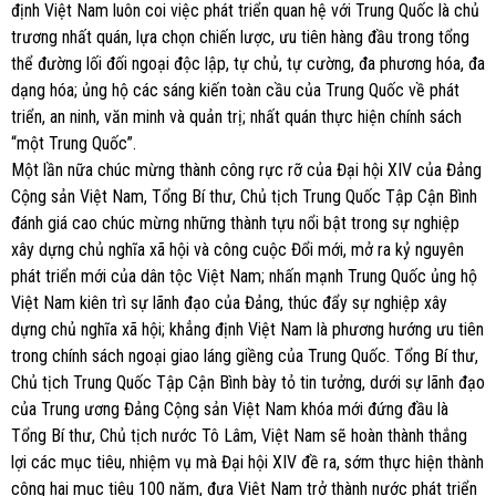
định Việt Nam luôn coi việc phát triển quan hệ với Trung Quốc là chủ
trương nhất quán, lựa chọn chiến lược, ưu tiên hàng đầu trong tổng
thể đường lối đối ngoại độc lập, tự chủ, tự cường, đa phương hóa, đa
dạng hóa; ủng hộ các sáng kiến toàn cầu của Trung Quốc về phát
triển, an ninh, văn minh và quản trị; nhất quán thực hiện chính sách
“một Trung Quốc”.
Một lần nữa chúc mừng thành công rực rỡ của Đại hội XIV của Đảng
Cộng sản Việt Nam, Tổng Bí thư, Chủ tịch Trung Quốc Tập Cận Bình
đánh giá cao chúc mừng những thành tựu nổi bật trong sự nghiệp
xây dựng chủ nghĩa xã hội và công cuộc Đổi mới, mở ra kỷ nguyên
phát triển mới của dân tộc Việt Nam; nhấn mạnh Trung Quốc ủng hộ
Việt Nam kiên trì sự lãnh đạo của Đảng, thúc đẩy sự nghiệp xây
dựng chủ nghĩa xã hội; khẳng định Việt Nam là phương hướng ưu tiên
trong chính sách ngoại giao láng giềng của Trung Quốc. Tổng Bí thư,
Chủ tịch Trung Quốc Tập Cận Bình bày tỏ tin tưởng, dưới sự lãnh đạo
của Trung ương Đảng Cộng sản Việt Nam khóa mới đứng đầu là
Tổng Bí thư, Chủ tịch nước Tô Lâm, Việt Nam sẽ hoàn thành thắng
lợi các mục tiêu, nhiệm vụ mà Đại hội XIV đề ra, sớm thực hiện thành
công hai mục tiêu 100 năm, đưa Việt Nam trở thành nước phát triển