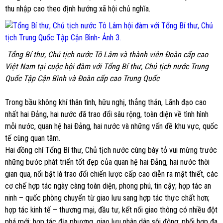
thu nhập cao theo định hướng xã hội chủ nghĩa.
Tổng Bí thư, Chủ tịch nước Tô Lâm và thành viên Đoàn cấp cao
Việt Nam tại cuộc hội đàm với Tổng Bí thư, Chủ tịch nước Trung
Quốc Tập Cận Bình và Đoàn cấp cao Trung Quốc
Trong bầu không khí thân tình, hữu nghị, thẳng thắn, Lãnh đạo cao
nhất hai Đảng, hai nước đã trao đổi sâu rộng, toàn diện về tình hình
mỗi nước, quan hệ hai Đảng, hai nước và những vấn đề khu vực, quốc
tế cùng quan tâm.
Hai đồng chí Tổng Bí thư, Chủ tịch nước cùng bày tỏ vui mừng trước
những bước phát triển tốt đẹp của quan hệ hai Đảng, hai nước thời
gian qua, nổi bật là trao đổi chiến lược cấp cao diễn ra mật thiết, các
cơ chế hợp tác ngày càng toàn diện, phong phú, tin cậy; hợp tác an
ninh – quốc phòng chuyển từ giao lưu sang hợp tác thực chất hơn;
hợp tác kinh tế – thương mại, đầu tư, kết nối giao thông có nhiều đột
phá mới; hợp tác địa phương, giao lưu nhân dân sôi động; phối hợp đa