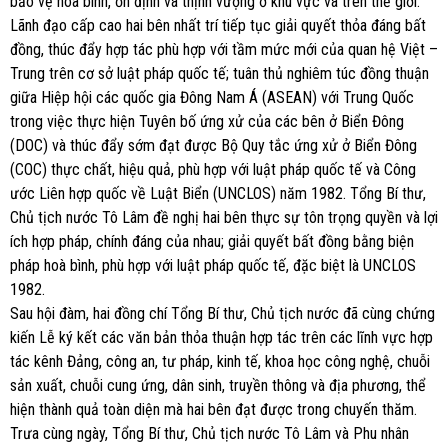
bảo vệ hòa bình, ổn định và thịnh vượng ở khu vực và trên thế giới.
Lãnh đạo cấp cao hai bên nhất trí tiếp tục giải quyết thỏa đáng bất
đồng, thúc đẩy hợp tác phù hợp với tầm mức mới của quan hệ Việt –
Trung trên cơ sở luật pháp quốc tế; tuân thủ nghiêm túc đồng thuận
giữa Hiệp hội các quốc gia Đông Nam Á (ASEAN) với Trung Quốc
trong việc thực hiện Tuyên bố ứng xử của các bên ở Biển Đông
(DOC) và thúc đẩy sớm đạt được Bộ Quy tắc ứng xử ở Biển Đông
(COC) thực chất, hiệu quả, phù hợp với luật pháp quốc tế và Công
ước Liên hợp quốc về Luật Biển (UNCLOS) năm 1982. Tổng Bí thư,
Chủ tịch nước Tô Lâm đề nghị hai bên thực sự tôn trọng quyền và lợi
ích hợp pháp, chính đáng của nhau; giải quyết bất đồng bằng biện
pháp hoà bình, phù hợp với luật pháp quốc tế, đặc biệt là UNCLOS
1982.
Sau hội đàm, hai đồng chí Tổng Bí thư, Chủ tịch nước đã cùng chứng
kiến Lễ ký kết các văn bản thỏa thuận hợp tác trên các lĩnh vực hợp
tác kênh Đảng, công an, tư pháp, kinh tế, khoa học công nghệ, chuỗi
sản xuất, chuỗi cung ứng, dân sinh, truyền thông và địa phương, thể
hiện thành quả toàn diện mà hai bên đạt được trong chuyến thăm.
Trưa cùng ngày, Tổng Bí thư, Chủ tịch nước Tô Lâm và Phu nhân