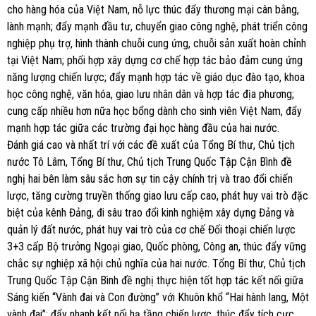
cho hàng hóa của Việt Nam, nỗ lực thúc đẩy thương mại cân bằng,
lành mạnh; đẩy mạnh đầu tư, chuyển giao công nghệ, phát triển công
nghiệp phụ trợ, hình thành chuỗi cung ứng, chuỗi sản xuất hoàn chỉnh
tại Việt Nam; phối hợp xây dựng cơ chế hợp tác bảo đảm cung ứng
năng lượng chiến lược; đẩy mạnh hợp tác về giáo dục đào tạo, khoa
học công nghệ, văn hóa, giao lưu nhân dân và hợp tác địa phương;
cung cấp nhiều hơn nữa học bổng dành cho sinh viên Việt Nam, đẩy
mạnh hợp tác giữa các trường đại học hàng đầu của hai nước.
Đánh giá cao và nhất trí với các đề xuất của Tổng Bí thư, Chủ tịch
nước Tô Lâm, Tổng Bí thư, Chủ tịch Trung Quốc Tập Cận Bình đề
nghị hai bên làm sâu sắc hơn sự tin cậy chính trị và trao đổi chiến
lược, tăng cường truyền thống giao lưu cấp cao, phát huy vai trò đặc
biệt của kênh Đảng, đi sâu trao đổi kinh nghiệm xây dựng Đảng và
quản lý đất nước, phát huy vai trò của cơ chế Đối thoại chiến lược
3+3 cấp Bộ trưởng Ngoại giao, Quốc phòng, Công an, thúc đẩy vững
chắc sự nghiệp xã hội chủ nghĩa của hai nước. Tổng Bí thư, Chủ tịch
Trung Quốc Tập Cận Bình đề nghị thực hiện tốt hợp tác kết nối giữa
Sáng kiến “Vành đai và Con đường” với Khuôn khổ “Hai hành lang, Một
vành đai”; đẩy nhanh kết nối hạ tầng chiến lược, thúc đẩy tích cực