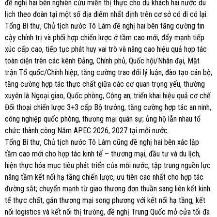
đề nghị hai bên nghiên cứu miễn thị thực cho du khách hai nước du
lịch theo đoàn tại một số địa điểm nhất định trên cơ sở có đi có lại.
Tổng Bí thư, Chủ tịch nước Tô Lâm đề nghị hai bên tăng cường tin
cậy chính trị và phối hợp chiến lược ở tầm cao mới, đẩy mạnh tiếp
xúc cấp cao, tiếp tục phát huy vai trò và nâng cao hiệu quả hợp tác
toàn diện trên các kênh Đảng, Chính phủ, Quốc hội/Nhân đại, Mặt
trận Tổ quốc/Chính hiệp, tăng cường trao đổi lý luận, đào tạo cán bộ;
tăng cường hợp tác thực chất giữa các cơ quan trọng yếu, thường
xuyên là Ngoại giao, Quốc phòng, Công an, triển khai hiệu quả cơ chế
Đối thoại chiến lược 3+3 cấp Bộ trưởng, tăng cường hợp tác an ninh,
công nghiệp quốc phòng, thương mại quân sự; ủng hộ lẫn nhau tổ
chức thành công Năm APEC 2026, 2027 tại mỗi nước.
Tổng Bí thư, Chủ tịch nước Tô Lâm cũng đề nghị hai bên xác lập
tầm cao mới cho hợp tác kinh tế – thương mại, đầu tư và du lịch,
hiện thực hóa mục tiêu phát triển của mỗi nước, tập trung nguồn lực
nâng tầm kết nối hạ tầng chiến lược, ưu tiên cao nhất cho hợp tác
đường sắt; chuyển mạnh từ giao thương đơn thuần sang liên kết kinh
tế thực chất, gắn thương mại song phương với kết nối hạ tầng, kết
nối logistics và kết nối thị trường, đề nghị Trung Quốc mở cửa tối đa