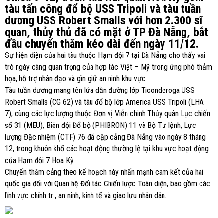
tàu tấn công đổ bộ USS Tripoli và tàu tuần
dương USS Robert Smalls với hơn 2.300 sĩ
quan, thủy thủ đã có mặt ở TP Đà Nẵng, bắt
đầu chuyến thăm kéo dài đến ngày 11/12.
Sự hiện diện của hai tàu thuộc Hạm đội 7 tại Đà Nẵng cho thấy vai
trò ngày càng quan trọng của hợp tác Việt – Mỹ trong ứng phó thảm
họa, hỗ trợ nhân đạo và gìn giữ an ninh khu vực.
Tàu tuần dương mang tên lửa dẫn đường lớp Ticonderoga USS
Robert Smalls (CG 62) và tàu đổ bộ lớp America USS Tripoli (LHA
7), cùng các lực lượng thuộc Đơn vị Viễn chinh Thủy quân Lục chiến
số 31 (MEU), Biên đội Đổ bộ (PHIBRON) 11 và Bộ Tư lệnh, Lực
lượng Đặc nhiệm (CTF) 76 đã cập cảng Đà Nẵng vào ngày 8 tháng
12, trong khuôn khổ các hoạt động thường lệ tại khu vực hoạt động
của Hạm đội 7 Hoa Kỳ.
Chuyến thăm cảng theo kế hoạch này nhấn mạnh cam kết của hai
quốc gia đối với Quan hệ Đối tác Chiến lược Toàn diện, bao gồm các
lĩnh vực chính trị, an ninh, kinh tế và giao lưu nhân dân.