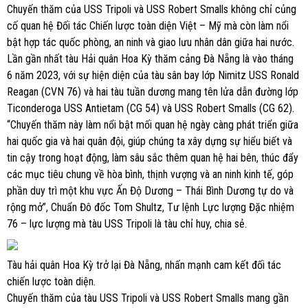
Chuyến thăm của USS Tripoli và USS Robert Smalls không chỉ củng
cố quan hệ Đối tác Chiến lược toàn diện Việt – Mỹ mà còn làm nổi
bật hợp tác quốc phòng, an ninh và giao lưu nhân dân giữa hai nước.
Lần gần nhất tàu Hải quân Hoa Kỳ thăm cảng Đà Nẵng là vào tháng
6 năm 2023, với sự hiện diện của tàu sân bay lớp Nimitz USS Ronald
Reagan (CVN 76) và hai tàu tuần dương mang tên lửa dẫn đường lớp
Ticonderoga USS Antietam (CG 54) và USS Robert Smalls (CG 62).
“Chuyến thăm này làm nổi bật mối quan hệ ngày càng phát triển giữa
hai quốc gia và hai quân đội, giúp chúng ta xây dựng sự hiểu biết và
tin cậy trong hoạt động, làm sâu sắc thêm quan hệ hai bên, thúc đẩy
các mục tiêu chung về hòa bình, thịnh vượng và an ninh kinh tế, góp
phần duy trì một khu vực Ấn Độ Dương – Thái Bình Dương tự do và
rộng mở”, Chuẩn Đô đốc Tom Shultz, Tư lệnh Lực lượng Đặc nhiệm
76 – lực lượng mà tàu USS Tripoli là tàu chỉ huy, chia sẻ.
Tàu hải quân Hoa Kỳ trở lại Đà Nẵng, nhấn mạnh cam kết đối tác
chiến lược toàn diện.
Chuyến thăm của tàu USS Tripoli và USS Robert Smalls mang gần