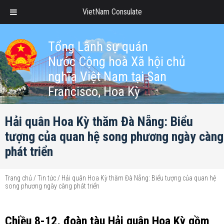
VietNam Consulate
Tổng Lãnh sự quán
Nước Cộng hoà Xã hội chủ
nghĩa Việt Nam tại San
Francisco, Hoa Kỳ
Hải quân Hoa Kỳ thăm Đà Nẵng: Biểu
tượng của quan hệ song phương ngày càng
phát triển
Trang chủ
/
Tin tức
/
Hải quân Hoa Kỳ thăm Đà Nẵng: Biểu tượng của quan hệ
song phương ngày càng phát triển
Chiều 8-12, đoàn tàu Hải quân Hoa Kỳ gồm