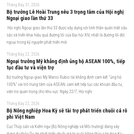
Tháng Bảy 31, 2026
Bộ trưởng Lê Hoài Trung nêu 3 trọng tâm của Hội nghị
Ngoại giao lần thứ 33
Hội nghị Ngoại giao lần thứ 33 được xây dựng với tinh thần quán triệt sâu
sắc và triển khai hiệu quả đường lối của Đại hội XIV, nhất là đường lối đối
ngoại trong kỷ nguyên phát triển mới
Tháng Bảy 22, 2026
Ngoại trưởng Mỹ khẳng định ủng hộ ASEAN 100%, tiếp
tục đầu tư và viện trợ
Bộ trưởng Ngoại giao Mỹ Marco Rubio tái khẳng định cam kết “ủng hộ
100%” vai trò trung tâm của ASEAN; cam kết tiếp tục các khoản đầu tư,
viện trợ quan trọng cho khu vực. Ngày 22/7, Hội nghị
Tháng Bảy 22, 2026
Bộ Nông nghiệp Hoa Kỳ sẽ tài trợ phát triển chuỗi cá rô
phi Việt Nam
Cục Thủy sản và Kiểm ngư (Bộ Nông nghiệp và Môi trường) đang xây
dựng dự thảo Dự án phát triển chuỗi giá trị nuôi trồng thủy sản Hoa Kỳ -