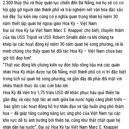
2.300 thủy thủ và thủy quân lục chiến đến Đà Nẵng, nơi họ sẽ có cơ
hội gặp gỡ người dân thành phố và trải nghiệm nét văn hóa đặc sắc
nơi đây. Sự kiện này cũng có ý nghĩa quan trọng nhân kỷ niệm 30
năm thiết lập quan hệ ngoại giao Hoa Kỳ – Việt Nam.
Đại sứ Hoa Kỳ tại Việt Nam Marc E. Knapper cho biết, chuyến thăm
của tàu USS Tripoli và USS Robert Smalls diễn ra khi chúng ta
khép lại các hoạt động kỷ niệm 30 năm quan hệ song phương, và là
minh chứng cho thấy quan hệ đối tác Hoa Kỳ – Việt Nam chưa bao
giờ tốt đẹp hơn”.
“Thật xúc động khi chứng kiến sự đón tiếp nồng hậu mà các quân
nhân Hoa Kỳ nhận được tại Đà Nẵng, một thành phố có vị trí đặc biệt
trong lịch sử quan hệ song phương, và gần đây đã phải đối mặt với
nhiều thách thức do các cơn bão lớn.
Hoa Kỳ đã viện trợ 1,75 triệu USD để khắc phục hậu quả thiên tai
gần đây, và việc hợp tác an ninh giữa hai nước ngày càng phát triển –
bao gồm các hoạt động hỗ trợ nhân đạo và tập huấn ứng phó thảm
họa – đã giúp tăng cường năng lực ứng phó của Việt Nam tại các
khu vực dễ bị ảnh hưởng bởi thiên tai, cũng như thắt chặt quan hệ
nhân dân hai nước”, Đại sứ Hoa Kỳ tại Việt Nam Marc E. Knapper