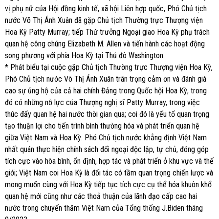
vị phụ nữ của Hội đồng kinh tế, xã hội Liên hợp quốc, Phó Chủ tịch
nước Võ Thị Ánh Xuân đã gặp Chủ tịch Thường trực Thượng viện
Hoa Kỳ Patty Murray; tiếp Thứ trưởng Ngoại giao Hoa Kỳ phụ trách
quan hệ công chúng Elizabeth M. Allen và tiến hành các hoạt động
song phương với phía Hoa Kỳ tại Thủ đô Washington.
* Phát biểu tại cuộc gặp Chủ tịch Thường trực Thượng viện Hoa Kỳ,
Phó Chủ tịch nước Võ Thị Ánh Xuân trân trọng cảm ơn và đánh giá
cao sự ủng hộ của cả hai chính Đảng trong Quốc hội Hoa Kỳ, trong
đó có những nỗ lực của Thượng nghị sĩ Patty Murray, trong việc
thúc đẩy quan hệ hai nước thời gian qua; coi đó là yếu tố quan trọng
tạo thuận lợi cho tiến trình bình thường hóa và phát triển quan hệ
giữa Việt Nam và Hoa Kỳ. Phó Chủ tịch nước khẳng định Việt Nam
nhất quán thực hiện chính sách đối ngoại độc lập, tự chủ, đóng góp
tích cực vào hòa bình, ổn định, hợp tác và phát triển ở khu vực và thế
giới; Việt Nam coi Hoa Kỳ là đối tác có tầm quan trọng chiến lược và
mong muốn cùng với Hoa Kỳ tiếp tục tích cực cụ thể hóa khuôn khổ
quan hệ mới cũng như các thoả thuận của lãnh đạo cấp cao hai
nước trong chuyến thăm Việt Nam của Tổng thống J.Biden tháng