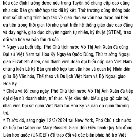
hóa các định hướng được nêu trong Tuyên bố chung cấp cao cũng
như các Bản ghi nhớ hợp tác đã ký kết. Thứ trưởng cũng thông báo
một số chương trình hợp tác về giáo dục và văn hóa được hai bên
ưu tiên trong thời gian tới như phát triển hệ thống giáo dục cao đẳng
và dạy nghề, giáo dục chuyên ngành tự nhiên, kỹ thuật (STEM), trao
đổi văn hóa và bảo tồn di sản…
* Ngay sau buổi tiếp, Phó Chủ tịch nước Võ Thị Ánh Xuân đã cùng
Đại sứ Việt Nam tại Hoa Kỳ Nguyễn Quốc Dũng, Thứ trưởng Ngoại
giao Elizabeth Allen, các thành viên đoàn đại biểu cấp cao Việt Nam
chứng kiến Lễ ký Bản ghi nhớ hợp tác văn hóa và quan hệ Nhân dân
giữa Bộ Văn hóa, Thể thao và Du lịch Việt Nam và Bộ Ngoại giao
Hoa Kỳ.
* Chiều và tối cùng ngày, Phó Chủ tịch nước Võ Thị Ánh Xuân đã tiếp
đại diện nữ doanh nhân, trí thức, Việt kiều tiêu biểu; gặp gỡ cán bộ,
nhân viên Đại sứ quán Việt Nam tại Hoa Kỳ và các cơ quan thường
trú.
* Trước đó, sáng ngày 12/3/2024 tại New York, Phó Chủ tịch nước
đã tiếp bà Catherine Mary Russell, Giám đốc Điều hành Quỹ Nhi đồng
Liên hợp quốc (UNICEF) để trao đổi về các biện pháp hỗ trợ Việt