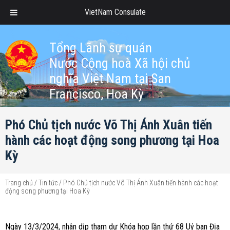
VietNam Consulate
Tổng Lãnh sự quán
Nước Cộng hoà Xã hội chủ
nghĩa Việt Nam tại San
Francisco, Hoa Kỳ
Phó Chủ tịch nước Võ Thị Ánh Xuân tiến
hành các hoạt động song phương tại Hoa
Kỳ
Trang chủ
/
Tin tức
/
Phó Chủ tịch nước Võ Thị Ánh Xuân tiến hành các hoạt
động song phương tại Hoa Kỳ
Ngày 13/3/2024, nhân dịp tham dự Khóa họp lần thứ 68 Uỷ ban Địa