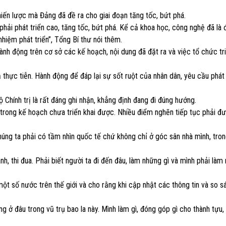
iến lược mà Đảng đã đề ra cho giai đoạn tăng tốc, bứt phá.
 phải phát triển cao, tăng tốc, bứt phá. Kể cả khoa học, công nghệ đã là
nhiệm phát triển”, Tổng Bí thư nói thêm.
nh động trên cơ sở các kế hoạch, nội dung đã đặt ra và việc tổ chức tri
 thực tiễn. Hành động để đáp lại sự sốt ruột của nhân dân, yêu cầu phát
Chính trị là rất đáng ghi nhận, khẳng định đang đi đúng hướng.
c trong kế hoạch chưa triển khai được. Nhiều điểm nghẽn tiếp tục phải đư
 Chúng ta phải có tầm nhìn quốc tế chứ không chỉ ở góc sân nhà mình, tron
nh, thi đua. Phải biết người ta đi đến đâu, làm những gì và mình phải làm 
 một số nước trên thế giới và cho rằng khi cập nhật các thông tin và so 
g ở đâu trong vũ trụ bao la này. Mình làm gì, đóng góp gì cho thành tựu,