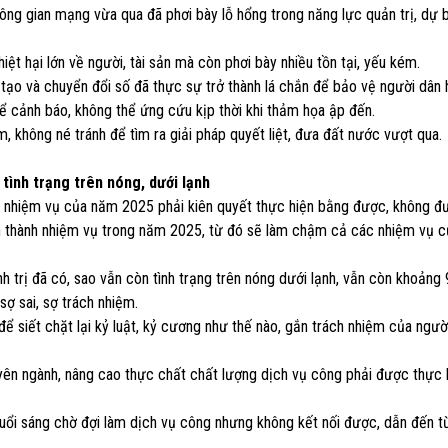
hông gian mạng vừa qua đã phơi bày lỗ hổng trong năng lực quản trị, dự 
iệt hại lớn về người, tài sản mà còn phơi bày nhiều tồn tại, yếu kém.
tạo và chuyển đổi số đã thực sự trở thành lá chắn để bảo vệ người dân h
hể cảnh báo, không thể ứng cứu kịp thời khi thảm họa ập đến.
m, không né tránh để tìm ra giải pháp quyết liệt, đưa đất nước vượt qua.
tình trạng trên nóng, dưới lạnh
c nhiệm vụ của năm 2025 phải kiên quyết thực hiện bằng được, không đư
n thành nhiệm vụ trong năm 2025, từ đó sẽ làm chậm cả các nhiệm vụ 
 trị đã có, sao vẫn còn tình trạng trên nóng dưới lạnh, vẫn còn khoảng
ợ sai, sợ trách nhiệm.
để siết chặt lại kỷ luật, kỷ cương như thế nào, gắn trách nhiệm của ngư
uyên ngành, nâng cao thực chất chất lượng dịch vụ công phải được thực 
buổi sáng chờ đợi làm dịch vụ công nhưng không kết nối được, dẫn đến từ