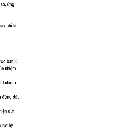
báo, ứng
ay chỉ là
ợc bàn lùi.
của nhiệm
 90 nhiệm
ời đứng đầu
hiện dứt
 rất hy