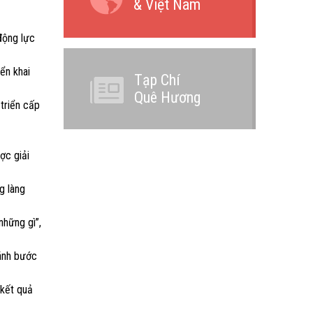
& Việt Nam
 động lực
ển khai
Tạp Chí
Quê Hương
 triển cấp
ợc giải
g làng
những gì”,
sánh bước
 kết quả