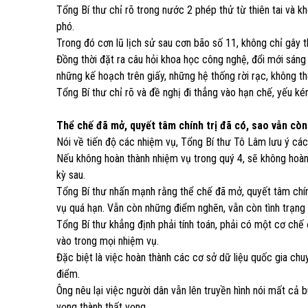
Tổng Bí thư chỉ rõ trong nước 2 phép thử từ thiên tai và k
phó.
Trong đó cơn lũ lịch sử sau cơn bão số 11, không chỉ gây th
Đồng thời đặt ra câu hỏi khoa học công nghệ, đổi mới sáng 
những kế hoạch trên giấy, những hệ thống rời rạc, không t
Tổng Bí thư chỉ rõ và đề nghị đi thẳng vào hạn chế, yếu ké
Thể chế đã mở, quyết tâm chính trị đã có, sao vẫn còn 
Nói về tiến độ các nhiệm vụ, Tổng Bí thư Tô Lâm lưu ý cá
Nếu không hoàn thành nhiệm vụ trong quý 4, sẽ không hoà
kỳ sau.
Tổng Bí thư nhấn mạnh rằng thể chế đã mở, quyết tâm chính
vụ quá hạn. Vẫn còn những điểm nghẽn, vẫn còn tình trạng s
Tổng Bí thư khẳng định phải tính toán, phải có một cơ chế 
vào trong mọi nhiệm vụ.
Đặc biệt là việc hoàn thành các cơ sở dữ liệu quốc gia ch
điểm.
Ông nêu lại việc người dân vẫn lên truyền hình nói mất cả 
vọng thành thất vọng.