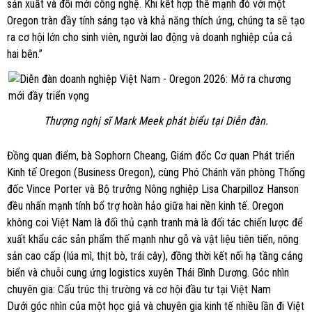
sản xuất và đổi mới công nghệ. Khi kết hợp thế mạnh đó với một
Oregon tràn đầy tính sáng tạo và khả năng thích ứng, chúng ta sẽ tạo
ra cơ hội lớn cho sinh viên, người lao động và doanh nghiệp của cả
hai bên.”
Thượng nghị sĩ Mark Meek phát biểu tại Diễn đàn.
Đồng quan điểm, bà Sophorn Cheang, Giám đốc Cơ quan Phát triển
Kinh tế Oregon (Business Oregon), cùng Phó Chánh văn phòng Thống
đốc Vince Porter và Bộ trưởng Nông nghiệp Lisa Charpilloz Hanson
đều nhấn mạnh tính bổ trợ hoàn hảo giữa hai nền kinh tế. Oregon
không coi Việt Nam là đối thủ cạnh tranh mà là đối tác chiến lược để
xuất khẩu các sản phẩm thế mạnh như gỗ và vật liệu tiên tiến, nông
sản cao cấp (lúa mì, thịt bò, trái cây), đồng thời kết nối hạ tầng cảng
biển và chuỗi cung ứng logistics xuyên Thái Bình Dương. Góc nhìn
chuyên gia: Cấu trúc thị trường và cơ hội đầu tư tại Việt Nam
Dưới góc nhìn của một học giả và chuyên gia kinh tế nhiều lần đi Việt