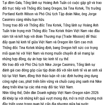
Tại đêm Gala, Tổng lãnh sự Hoàng Anh Tuấn có cuộc gặp gỡ và trao
đổi trực tiếp với Thống đốc bang Oregon, bà Tina Kotek, Thị trưởng
Portland Keith Wilson và Phó Chủ tịch Tập đoàn Nike, ông Jorge
Casimiro cùng nhiều bạn hữu.
Trong trao đổi với Thống đốc Tina Kotek, Tổng lãnh sự Hoàng Anh
Tuấn trân trọng mời Thống đốc Tina Kotek thăm Việt Nam vào đầu
năm tới và kết hợp với đoàn Thương mại (Trade Mission) để thúc
đẩy quan hệ kinh tế giữa Việt Nam và Oregon lên tầm cao mới.
Thống đốc Tina Kotek khẳng định, bang Oregon hết sức coi trọng
mối quan hệ với Việt Nam và mong muốn chuyến đi sẽ mang lại
những hợp đồng, dự án hợp tác kinh tế cụ thể.
Khi trao đổi với Phó Chủ tịch Nike Jorge Casimiro, Tổng lãnh sự
đánh giá cao đóng góp của tập đoàn đối với nền kinh tế và an sinh xã
hội tại Việt Nam, đồng thời thảo luận về các định hướng ứng dụng
công nghệ cao, phát triển bền vững và chuỗi cung ứng xanh mà Nike
đang triển khai tại các nhà máy đối tác Việt Nam.
Nhìn tổng thể, Diễn đàn Doanh nghiệp Việt Nam-Oregon năm 2026
đã khép lại với những kết quả vượt mong đợi, mở ra một chương mới
đầy triển vọng trong quan hệ cấp địa phương giữa hai nước.