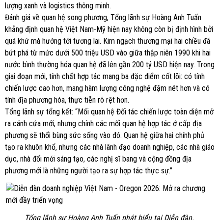
lượng xanh và logistics thông minh.
Đánh giá về quan hệ song phương, Tổng lãnh sự Hoàng Anh Tuấn
khẳng định quan hệ Việt Nam-Mỹ hiện nay không còn bị định hình bởi
quá khứ mà hướng tới tương lai. Kim ngạch thương mại hai chiều đã
bứt phá từ mức dưới 500 triệu USD vào giữa thập niên 1990 khi hai
nước bình thường hóa quan hệ đã lên gần 200 tỷ USD hiện nay. Trong
giai đoạn mới, tính chất hợp tác mang ba đặc điểm cốt lõi: có tính
chiến lược cao hơn, mang hàm lượng công nghệ đậm nét hơn và có
tính địa phương hóa, thực tiễn rõ rệt hơn.
Tổng lãnh sự tổng kết: “Mối quan hệ Đối tác chiến lược toàn diện mở
ra cánh cửa mới, nhưng chính các mối quan hệ hợp tác ở cấp địa
phương sẽ thổi bùng sức sống vào đó. Quan hệ giữa hai chính phủ
tạo ra khuôn khổ, nhưng các nhà lãnh đạo doanh nghiệp, các nhà giáo
dục, nhà đổi mới sáng tạo, các nghị sĩ bang và cộng đồng địa
phương mới là những người tạo ra sự hợp tác thực sự.”
Tổng lãnh sự Hoàng Anh Tuấn phát biểu tại Diễn đàn.