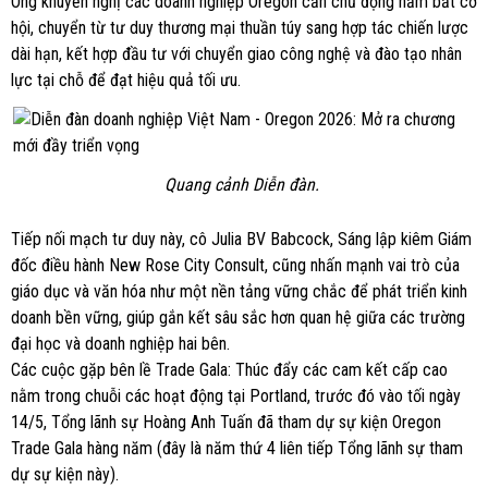
Ông khuyến nghị các doanh nghiệp Oregon cần chủ động nắm bắt cơ
hội, chuyển từ tư duy thương mại thuần túy sang hợp tác chiến lược
dài hạn, kết hợp đầu tư với chuyển giao công nghệ và đào tạo nhân
lực tại chỗ để đạt hiệu quả tối ưu.
Quang cảnh Diễn đàn.
Tiếp nối mạch tư duy này, cô Julia BV Babcock, Sáng lập kiêm Giám
đốc điều hành New Rose City Consult, cũng nhấn mạnh vai trò của
giáo dục và văn hóa như một nền tảng vững chắc để phát triển kinh
doanh bền vững, giúp gắn kết sâu sắc hơn quan hệ giữa các trường
đại học và doanh nghiệp hai bên.
Các cuộc gặp bên lề Trade Gala: Thúc đẩy các cam kết cấp cao
nằm trong chuỗi các hoạt động tại Portland, trước đó vào tối ngày
14/5, Tổng lãnh sự Hoàng Anh Tuấn đã tham dự sự kiện Oregon
Trade Gala hàng năm (đây là năm thứ 4 liên tiếp Tổng lãnh sự tham
dự sự kiện này).