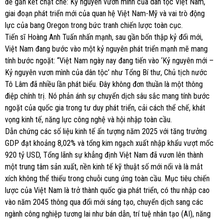
đề gắn kết chặt chẽ: Kỷ nguyên vươn mình của dân tộc Việt Nam,
giai đoạn phát triển mới của quan hệ Việt Nam-Mỹ và vai trò động
lực của bang Oregon trong bức tranh chiến lược toàn cục.
Tiến sĩ Hoàng Anh Tuấn nhấn mạnh, sau gần bốn thập kỷ đổi mới,
Việt Nam đang bước vào một kỷ nguyên phát triển mạnh mẽ mang
tính bước ngoặt: “Việt Nam ngày nay đang tiến vào ‘Kỷ nguyên mới –
Kỷ nguyên vươn mình của dân tộc’ như Tổng Bí thư, Chủ tịch nước
Tô Lâm đã nhiều lần phát biểu. Đây không đơn thuần là một thông
điệp chính trị. Nó phản ánh sự chuyển dịch sâu sắc mang tính bước
ngoặt của quốc gia trong tư duy phát triển, cải cách thể chế, khát
vọng kinh tế, năng lực công nghệ và hội nhập toàn cầu.
Dẫn chứng các số liệu kinh tế ấn tượng năm 2025 với tăng trưởng
GDP đạt khoảng 8,02% và tổng kim ngạch xuất nhập khẩu vượt mốc
920 tỷ USD, Tổng lãnh sự khẳng định Việt Nam đã vươn lên thành
một trung tâm sản xuất, nền kinh tế kỹ thuật số mới nổi và là mắt
xích không thể thiếu trong chuỗi cung ứng toàn cầu. Mục tiêu chiến
lược của Việt Nam là trở thành quốc gia phát triển, có thu nhập cao
vào năm 2045 thông qua đổi mới sáng tạo, chuyển dịch sang các
ngành công nghiệp tương lai như bán dẫn, trí tuệ nhân tạo (AI), năng