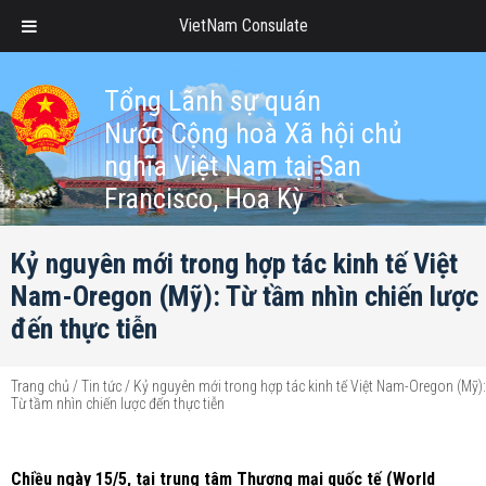
VietNam Consulate
Tổng Lãnh sự quán
Nước Cộng hoà Xã hội chủ
nghĩa Việt Nam tại San
Francisco, Hoa Kỳ
Kỷ nguyên mới trong hợp tác kinh tế Việt
Nam-Oregon (Mỹ): Từ tầm nhìn chiến lược
đến thực tiễn
Trang chủ
/
Tin tức
/
Kỷ nguyên mới trong hợp tác kinh tế Việt Nam-Oregon (Mỹ):
Từ tầm nhìn chiến lược đến thực tiễn
Chiều ngày 15/5, tại trung tâm Thương mại quốc tế (World