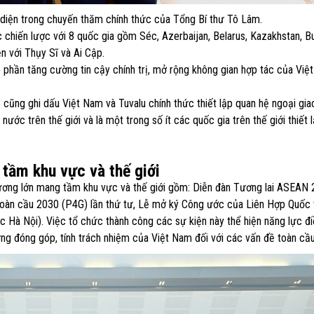
n diện trong chuyến thăm chính thức của Tổng Bí thư Tô Lâm.
chiến lược với 8 quốc gia gồm Séc, Azerbaijan, Belarus, Kazakhstan, Bu
ện với Thụy Sĩ và Ai Cập.
 phần tăng cường tin cậy chính trị, mở rộng không gian hợp tác của Việ
cũng ghi dấu Việt Nam và Tuvalu chính thức thiết lập quan hệ ngoại giao
ớc trên thế giới và là một trong số ít các quốc gia trên thế giới thiết 
tầm khu vực và thế giới
ương lớn mang tầm khu vực và thế giới gồm: Diễn đàn Tương lai ASEAN 
u toàn cầu 2030 (P4G) lần thứ tư, Lễ mở ký Công ước của Liên Hợp Quốc
 Hà Nội). Việc tổ chức thành công các sự kiện này thể hiện năng lực điề
g đóng góp, tính trách nhiệm của Việt Nam đối với các vấn đề toàn cầu