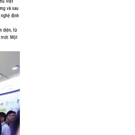
hủ Việt
ơng và sau
 nghệ định
 diện, từ
 mới: Một