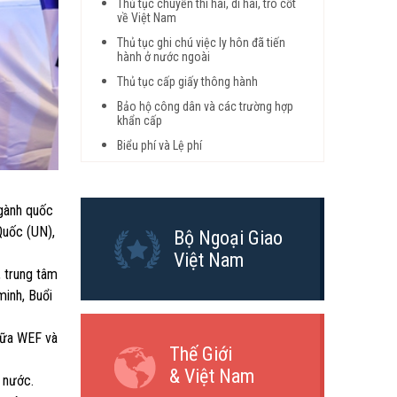
Thủ tục chuyển thi hài, di hài, tro cốt
về Việt Nam
Thủ tục ghi chú việc ly hôn đã tiến
hành ở nước ngoài
Thủ tục cấp giấy thông hành
Bảo hộ công dân và các trường hợp
khẩn cấp
Biểu phí và Lệ phí
ngành quốc
Quốc (UN),
Bộ Ngoại Giao
Việt Nam
, trung tâm
minh, Buổi
iữa WEF và
Thế Giới
& Việt Nam
 nước.