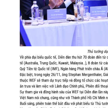
Thủ tướng dự
Về phía đại biểu quốc tế, Diễn đàn thu hút 70 đoàn đến từ
tế (Australia, Trung Quốc, Kuwait, Malaysia…), 8 đoàn từ 
Quỹ Tiền tệ Quốc tế (IMF), Ngân hàng Phát triển châu Á (
Đặc biệt, trong ngày 26/11, ông Stephan Mergenthaler, Giá
thuộc WEF sẽ tham dự trực tiếp và đồng tổ chức các hoạt 
ăn trưa và làm việc với Lãnh đạo Chính phủ, Phiên đối tho
Sự tham gia và đồng hành sâu của WEF tại Diễn đàn lần nà
Việt Nam nói chung, cũng như với Thành phố Hồ Chí Minh nói 
Buổi sáng, phiên toàn thể bắt đầu với phát biểu từ Thủ tư