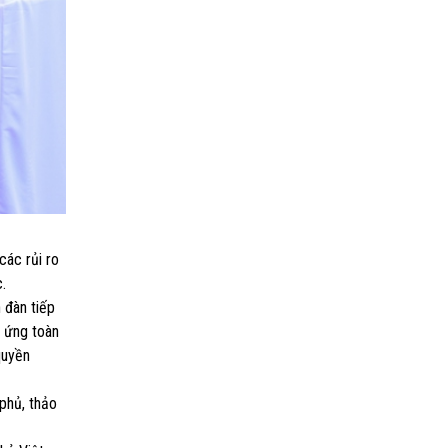
các rủi ro
.
 đàn tiếp
g ứng toàn
quyền
 phủ, thảo