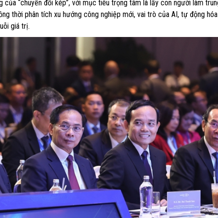
g của “chuyển đổi kép”, với mục tiêu trọng tâm là lấy con người làm tru
ồng thời phân tích xu hướng công nghiệp mới, vai trò của AI, tự động hó
i giá trị.