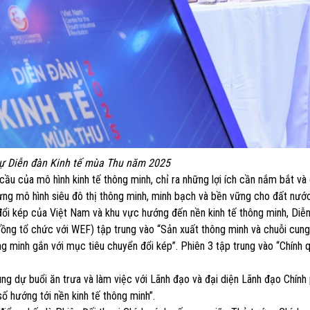
dự Diễn đàn Kinh tế mùa Thu năm 2025
cầu của mô hình kinh tế thông minh, chỉ ra những lợi ích cần nắm bắt và 
ng mô hình siêu đô thị thông minh, minh bạch và bền vững cho đất nước
 đổi kép của Việt Nam và khu vực hướng đến nền kinh tế thông minh, Diễn
đồng tổ chức với WEF) tập trung vào “Sản xuất thông minh và chuỗi cun
ng minh gắn với mục tiêu chuyển đổi kép”. Phiên 3 tập trung vào “Chính 
ùng dự buổi ăn trưa và làm việc với Lãnh đạo và đại diện Lãnh đạo Chính
ố hướng tới nền kinh tế thông minh”.