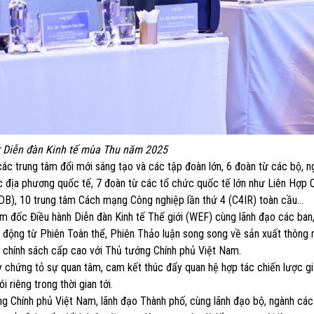
 Diễn đàn Kinh tế mùa Thu năm 2025
 các trung tâm đổi mới sáng tạo và các tập đoàn lớn, 6 đoàn từ các bộ, 
các địa phương quốc tế, 7 đoàn từ các tổ chức quốc tế lớn như Liên Hợp 
ADB), 10 trung tâm Cách mạng Công nghiệp lần thứ 4 (C4IR) toàn cầu…
m đốc Điều hành Diễn đàn Kinh tế Thế giới (WEF) cùng lãnh đạo các ban
động từ Phiên Toàn thể, Phiên Thảo luận song song về sản xuất thông 
ại chính sách cấp cao với Thủ tướng Chính phủ Việt Nam.
y chứng tỏ sự quan tâm, cam kết thúc đẩy quan hệ hợp tác chiến lược g
riêng trong thời gian tới.
ớng Chính phủ Việt Nam, lãnh đạo Thành phố, cùng lãnh đạo bộ, ngành các