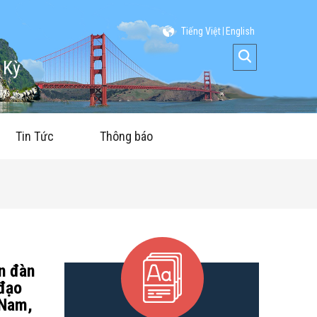
Tiếng Việt
English
 Kỳ
Tin Tức
Thông báo
n đàn
 đạo
 Nam,