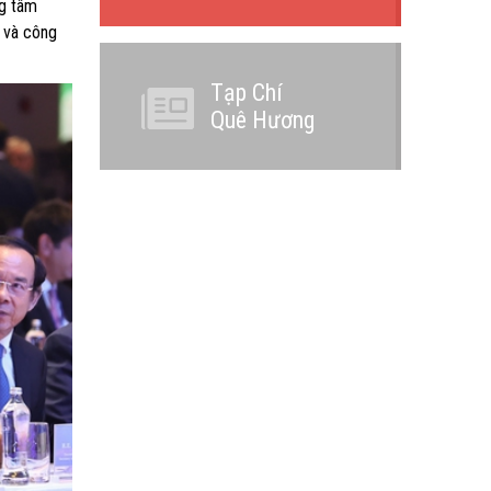
ng tâm
a và công
Tạp Chí
Quê Hương