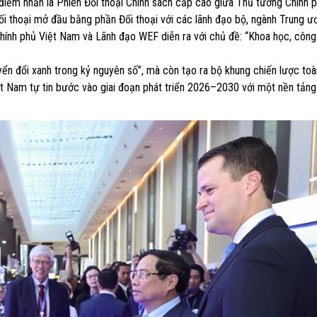
 điểm nhấn là Phiên Đối thoại Chính sách cấp cao giữa Thủ tướng Chính p
ối thoại mở đầu bằng phần Đối thoại với các lãnh đạo bộ, ngành Trung ư
Chính phủ Việt Nam và Lãnh đạo WEF diễn ra với chủ đề: “Khoa học, công
ển đổi xanh trong kỷ nguyên số”, mà còn tạo ra bộ khung chiến lược toàn
ệt Nam tự tin bước vào giai đoạn phát triển 2026–2030 với một nền tảng