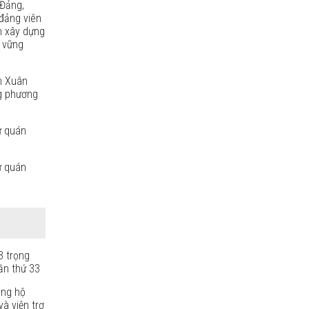
Đảng,
đảng viên
n xây dựng
, vững
h Xuân
g phương
ự quán
ự quán
3 trọng
ần thứ 33
ủng hộ
à viện trợ