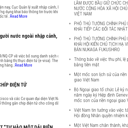
LÂM ĐƯỢC BẦU GIỮ CHỨC CH
ện nay, Cục Quản lý xuất nhập cảnh, Bộ
NƯỚC CỘNG HÒA XÃ HỘI CHỦ
ng dụng khai báo thông tin trước khi
VIỆT NAM
uốc tế…
Read More
PHÓ THỦ TƯỚNG CHÍNH PHỦ 
KHÁI TIẾP CÁC ĐỐI TÁC NHẬT
gười nước ngoài nhập cảnh,
PHÓ THỦ TƯỚNG CHÍNH PHỦ 
KHÁI HỘI KIẾN CHỦ TỊCH HẠ 
BẢN NUKAGA FUKUSHIRO
9/NQ-CP về việc bổ sung danh sách các
Thông báo về việc thu phí, lệ 
 bằng thị thực điện tử (e-visa). Theo
bằng tiền mặt
ờng hàng…
Read More
Một mốc son lịch sử của nền
giao Việt Nam
HÍP ĐIỆN TỬ
Bộ Ngoại giao tổ chức Lễ kỷ 
năm ngày ký Hiệp định Genev
cisco và các Cơ quan đại diện Việt Nam
mốc son của nền ngoại giao 
ổ thông gắn chip điện tử cho công dân
Việt Nam tin tưởng vào việc t
Hội đồng Nhân quyền nhiệm kỳ
Một Việt Nam chân thành, kh
T “TỰ HÀO MỘT DẢI BIÊN