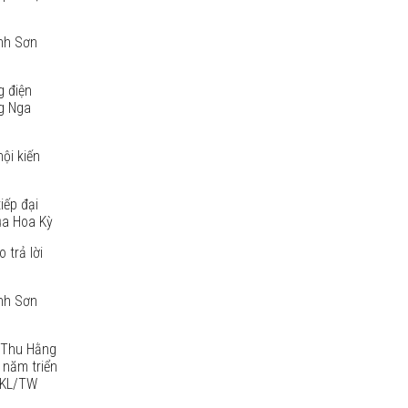
anh Sơn
g điện
g Nga
ội kiến
iếp đại
ủa Hoa Kỳ
 trả lời
anh Sơn
ị Thu Hằng
 năm triển
2-KL/TW