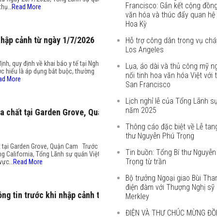
Francisco: Gắn kết cộng đồng
 thụ…
Read More
văn hóa và thúc đẩy quan hệ
Hoa Kỳ
 nhập cảnh từ ngày 1/7/2026
Hỗ trợ công dân trong vụ chá
Los Angeles
h, quy định về khai báo y tế tại Nghị
Lụa, áo dài và thủ công mỹ ng
c hiểu là áp dụng bắt buộc, thường
nối tinh hoa văn hóa Việt với t
ad More
San Francisco
Lịch nghỉ lễ của Tổng Lãnh s
năm 2025
a chất tại Garden Grove, Quận
Thông cáo đặc biệt về Lễ tan
thư Nguyễn Phú Trọng
t tại Garden Grove, Quận Cam Trước sự
Tin buồn: Tổng Bí thư Nguyễn
g California, Tổng Lãnh sự quán Việt
Trọng từ trần
 vực…
Read More
Bộ trưởng Ngoại giao Bùi Th
điện đàm với Thượng Nghị sỹ 
ng tin trước khi nhập cảnh tại
Merkley
ĐIỆN VÀ THƯ CHÚC MỪNG ĐỒ