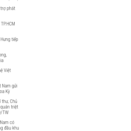
trợ phát
p TP.HCM
 Hưng tiếp
òng,
ia
ệ Việt
t Nam gửi
oa Kỳ
í thư, Chủ
quán triệt
NQ/TW
 Nam có
ng đầu khu