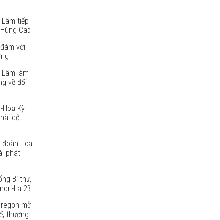
 Lâm tiếp
 Hùng Cao
 đàm với
ờng
ô Lâm làm
g về đối
m-Hoa Kỳ
 hài cốt
p đoàn Hoa
ái phát
ng Bí thư,
ngri-La 23
Oregon mở
ế, thương