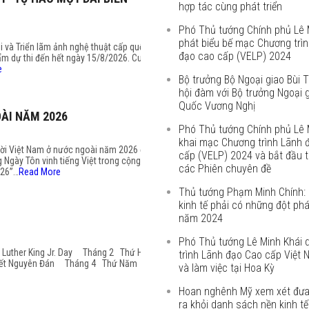
hợp tác cùng phát triển
Phó Thủ tướng Chính phủ Lê 
phát biểu bế mạc Chương trì
i và Triển lãm ảnh nghệ thuật cấp quốc
đạo cao cấp (VELP) 2024
hẩm dự thi đến hết ngày 15/8/2026. Cuộc
e
Bộ trưởng Bộ Ngoại giao Bùi
hội đàm với Bộ trưởng Ngoại 
Quốc Vương Nghị
OÀI NĂM 2026
Phó Thủ tướng Chính phủ Lê 
khai mạc Chương trình Lãnh 
gười Việt Nam ở nước ngoài năm 2026 đã
cấp (VELP) 2024 và bắt đầu 
 Ngày Tôn vinh tiếng Việt trong cộng
các Phiên chuyên đề
026”…
Read More
Thủ tướng Phạm Minh Chính: 
kinh tế phải có những đột phá
năm 2024
Phó Thủ tướng Lê Minh Khái 
n Luther King Jr. Day Tháng 2 Thứ Hai
trình Lãnh đạo Cao cấp Việt
8) Tết Nguyên Đán Tháng 4 Thứ Năm
và làm việc tại Hoa Kỳ
Hoan nghênh Mỹ xem xét đưa
ra khỏi danh sách nền kinh tế 