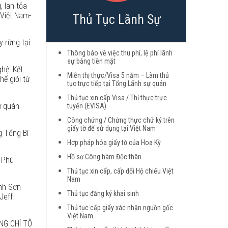
, lan tỏa
 Việt Nam-
Thủ Tục Lãnh Sự
y rừng tại
Thông báo về việc thu phí, lệ phí lãnh
sự bằng tiền mặt
hệ: Kết
Miễn thị thực/Visa 5 năm – Làm thủ
hế giới từ
tục trực tiếp tại Tổng Lãnh sự quán
Thủ tục xin cấp Visa / Thị thực trực
ự quán
tuyến (EVISA)
Công chứng / Chứng thực chữ ký trên
giấy tờ để sử dụng tại Việt Nam
g Tổng Bí
Hợp pháp hóa giấy tờ của Hoa Kỳ
Hồ sơ Công hàm Độc thân
 Phú
Thủ tục xin cấp, cấp đổi Hộ chiếu Việt
Nam
anh Sơn
Thủ tục đăng ký khai sinh
Jeff
Thủ tục cấp giấy xác nhận nguồn gốc
Việt Nam
NG CHÍ TÔ