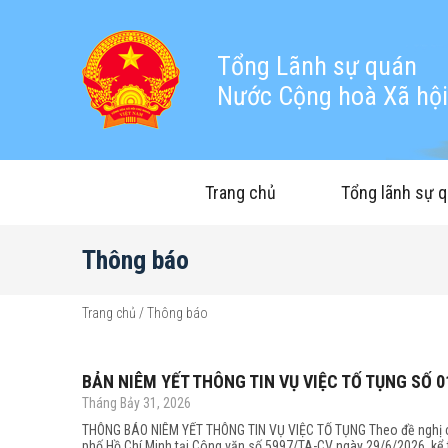
Tổng Lãnh sự quán
Nước Cộng hoà Xã hội 
Trang chủ
Tổng lãnh sự 
Thông báo
Trang chủ
/
Thông báo
BẢN NIÊM YẾT THÔNG TIN VỤ VIỆC TỐ TỤNG SỐ 
Tháng Bảy 31, 2026
THÔNG BÁO NIÊM YẾT THÔNG TIN VỤ VIỆC TỐ TỤNG Theo đề nghị c
phố Hồ Chí Minh tại Công văn số 5997/TA-CV ngày 29/6/2026, kể