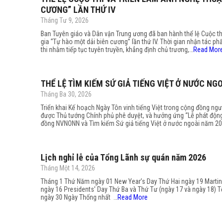
CƯƠNG” LẦN THỨ IV
Tháng Tư 9, 2026
Ban Tuyên giáo và Dân vận Trung ương đã ban hành thể lệ Cuộc th
gia “Tự hào một dải biên cương” lần thứ IV. Thời gian nhận tác p
thi nhằm tiếp tục tuyên truyền, khẳng định chủ trương,…
Read Mor
THỂ LỆ TÌM KIẾM SỨ GIẢ TIẾNG VIỆT Ở NƯỚC NG
Tháng Ba 30, 2026
Triển khai Kế hoạch Ngày Tôn vinh tiếng Việt trong cộng đồng n
được Thủ tướng Chính phủ phê duyệt, và hưởng ứng “Lễ phát động
đồng NVNONN và Tìm kiếm Sứ giả tiếng Việt ở nước ngoài năm 2
Lịch nghỉ lễ của Tổng Lãnh sự quán năm 2026
Tháng Một 14, 2026
Tháng 1 Thứ Năm ngày 01 New Year’s Day Thứ Hai ngày 19 Marti
ngày 16 Presidents’ Day Thứ Ba và Thứ Tư (ngày 17 và ngày 1
ngày 30 Ngày Thống nhất …
Read More