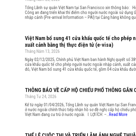
Tổng Lãnh sự quán Việt Nam tại San Francisco xin thông báo: Hi
Công an đang triển khai thí điểm cho người nước ngoài sử dụng Ứ
nhập cảnh (Pre-arrival Information – PAI) tại Cảng hàng không q
Việt Nam bổ sung 41 cửa khẩu quốc tế cho phép n
xuất cảnh bằng thị thực điện tử (e-visa)
Tháng Năm 13, 2026
Ngày 02/12/2025, Chính phủ Việt Nam ban hành Nghị quyết số 38
cửa khẩu quốc tế cho phép người nước ngoài nhập cảnh, xuất cảnh
đó, Việt Nam bổ sung 41 cửa khẩu quốc tế, gồm 04 cửa khẩu đư
THÔNG BÁO VỀ CẤP HỘ CHIẾU PHỔ THÔNG GẮN C
Tháng Tư 24, 2026
Kể từ ngày 01/04/2026, Tổng Lãnh sự quán Việt Nam tại San Fran
ở nước ngoài chính thức tiếp nhận hồ sơ đề nghị cấp hộ chiếu ph
Việt Nam đang cư trú ở nước ngoài. I. LỢI ÍCH: –…
Read More
THỂ LỆ CUỘC THI VÀ TRIỂN LÃM ẢNH NGHỆ THUẬ