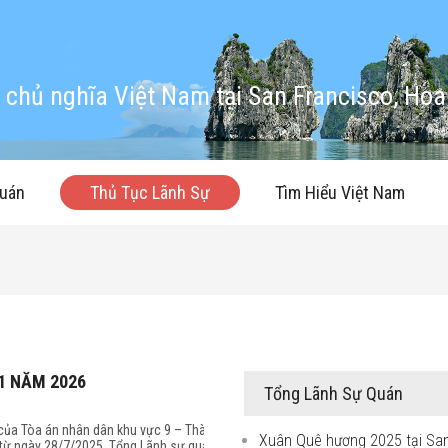
chủ nghĩa Việt Nam tại San Francisco, Hoa
quán
Thủ Tục Lãnh Sự
Tìm Hiểu Việt Nam
01 NĂM 2026
Tổng Lãnh Sự Quán
ủa Tòa án nhân dân khu vực 9 – Thành
Xuân Quê hương 2025 tại Sa
 từ ngày 28/7/2025, Tổng Lãnh sự quán