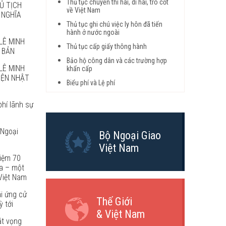
Thủ tục chuyển thi hài, di hài, tro cốt
Ủ TỊCH
về Việt Nam
 NGHĨA
Thủ tục ghi chú việc ly hôn đã tiến
hành ở nước ngoài
LÊ MINH
Thủ tục cấp giấy thông hành
 BẢN
Bảo hộ công dân và các trường hợp
LÊ MINH
khẩn cấp
VIỆN NHẬT
Biểu phí và Lệ phí
phí lãnh sự
 Ngoại
Bộ Ngoại Giao
Việt Nam
niệm 70
a – một
Việt Nam
ái ứng cử
Thế Giới
 tới
& Việt Nam
át vọng