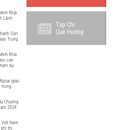
Minh Khái
nh Lãnh
Tạp Chí
Quê Hương
 Thanh Sơn
giao Trung
Minh Khái
đạo cao
tham dự
Ngoại giao
 trong
dự Chương
 Nam 2024
 Việt Nam
phi thị