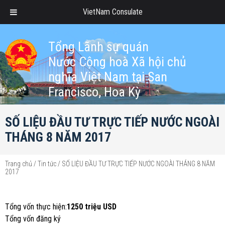
VietNam Consulate
Tổng Lãnh sự quán
Nước Cộng hoà Xã hội chủ
nghĩa Việt Nam tại San
Francisco, Hoa Kỳ
SỐ LIỆU ĐẦU TƯ TRỰC TIẾP NƯỚC NGOÀI
THÁNG 8 NĂM 2017
Trang chủ
/
Tin tức
/
SỐ LIỆU ĐẦU TƯ TRỰC TIẾP NƯỚC NGOÀI THÁNG 8 NĂM
2017
Tổng vốn thực hiện:
1250 triệu USD
Tổng vốn đăng ký