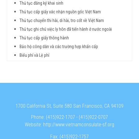
Thủ tục đăng ký khai sinh
Thủ tục cấp giấy xác nhận nguồn gốc Việt Nam
Thủ tục chuyển thi hài, di hài, tro cốt về Việt Nam
Thủ tục ghi chú việc ly hôn đã tiến hành ở nước ngoài
Thủ tục cấp giấy thông hành
Bảo hộ công dân và các trường hợp khẩn cấp
Biểu phí và Lệ phí
1700 California St, Suite 580 San Francisco, CA 94109
Phone:
(415)922-1707
-
(415)922-0707
Website:
http://www.vietnamconsulate-sf.org
Fax:
(415)922-1757