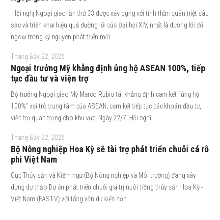
Hội nghị Ngoại giao lần thứ 33 được xây dựng với tinh thần quán triệt sâu
sắc và triển khai hiệu quả đường lối của Đại hội XIV, nhất là đường lối đối
ngoại trong kỷ nguyên phát triển mới
Tháng Bảy 22, 2026
Ngoại trưởng Mỹ khẳng định ủng hộ ASEAN 100%, tiếp
tục đầu tư và viện trợ
Bộ trưởng Ngoại giao Mỹ Marco Rubio tái khẳng định cam kết “ủng hộ
100%” vai trò trung tâm của ASEAN; cam kết tiếp tục các khoản đầu tư,
viện trợ quan trọng cho khu vực. Ngày 22/7, Hội nghị
Tháng Bảy 22, 2026
Bộ Nông nghiệp Hoa Kỳ sẽ tài trợ phát triển chuỗi cá rô
phi Việt Nam
Cục Thủy sản và Kiểm ngư (Bộ Nông nghiệp và Môi trường) đang xây
dựng dự thảo Dự án phát triển chuỗi giá trị nuôi trồng thủy sản Hoa Kỳ -
Việt Nam (FAST-V) với tổng vốn dự kiến hơn