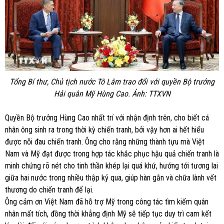
Tổng Bí thư, Chủ tịch nước Tô Lâm trao đổi với quyền Bộ trưởng
Hải quân Mỹ Hùng Cao. Ảnh: TTXVN
Quyền Bộ trưởng Hùng Cao nhất trí với nhận định trên, cho biết cá
nhân ông sinh ra trong thời kỳ chiến tranh, bởi vậy hơn ai hết hiểu
được nỗi đau chiến tranh. Ông cho rằng những thành tựu mà Việt
Nam và Mỹ đạt được trong hợp tác khắc phục hậu quả chiến tranh là
minh chứng rõ nét cho tinh thần khép lại quá khứ, hướng tới tương lai
giữa hai nước trong nhiều thập kỷ qua, giúp hàn gắn và chữa lành vết
thương do chiến tranh để lại.
Ông cảm ơn Việt Nam đã hỗ trợ Mỹ trong công tác tìm kiếm quân
nhân mất tích, đồng thời khẳng định Mỹ sẽ tiếp tục duy trì cam kết