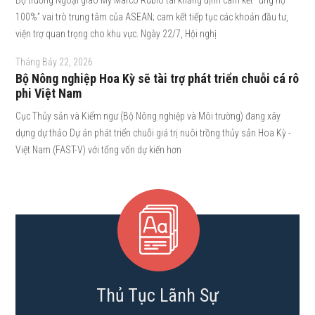
100%” vai trò trung tâm của ASEAN; cam kết tiếp tục các khoản đầu tư,
viện trợ quan trọng cho khu vực. Ngày 22/7, Hội nghị
Tháng Bảy 22, 2026
Bộ Nông nghiệp Hoa Kỳ sẽ tài trợ phát triển chuỗi cá rô
phi Việt Nam
Cục Thủy sản và Kiểm ngư (Bộ Nông nghiệp và Môi trường) đang xây
dựng dự thảo Dự án phát triển chuỗi giá trị nuôi trồng thủy sản Hoa Kỳ -
Việt Nam (FAST-V) với tổng vốn dự kiến hơn
Thủ Tục Lãnh Sự