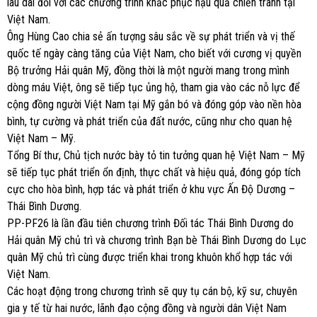
lâu dài đối với các chương trình khắc phục hậu quả chiến tranh tại
Việt Nam.
Ông Hùng Cao chia sẻ ấn tượng sâu sắc về sự phát triển và vị thế
quốc tế ngày càng tăng của Việt Nam, cho biết với cương vị quyền
Bộ trưởng Hải quân Mỹ, đồng thời là một người mang trong mình
dòng máu Việt, ông sẽ tiếp tục ủng hộ, tham gia vào các nỗ lực để
cộng đồng người Việt Nam tại Mỹ gắn bó và đóng góp vào nền hòa
bình, tự cường và phát triển của đất nước, cũng như cho quan hệ
Việt Nam – Mỹ.
Tổng Bí thư, Chủ tịch nước bày tỏ tin tưởng quan hệ Việt Nam – Mỹ
sẽ tiếp tục phát triển ổn định, thực chất và hiệu quả, đóng góp tích
cực cho hòa bình, hợp tác và phát triển ở khu vực Ấn Độ Dương –
Thái Bình Dương.
PP-PF26 là lần đầu tiên chương trình Đối tác Thái Bình Dương do
Hải quân Mỹ chủ trì và chương trình Bạn bè Thái Bình Dương do Lục
quân Mỹ chủ trì cùng được triển khai trong khuôn khổ hợp tác với
Việt Nam.
Các hoạt động trong chương trình sẽ quy tụ cán bộ, kỹ sư, chuyên
gia y tế từ hai nước, lãnh đạo cộng đồng và người dân Việt Nam