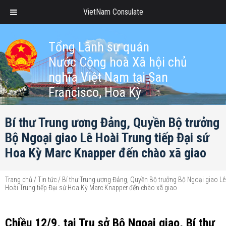
VietNam Consulate
Tổng Lãnh sự quán
Nước Cộng hoà Xã hội chủ
nghĩa Việt Nam tại San
Francisco, Hoa Kỳ
Bí thư Trung ương Đảng, Quyền Bộ trưởng
Bộ Ngoại giao Lê Hoài Trung tiếp Đại sứ
Hoa Kỳ Marc Knapper đến chào xã giao
Trang chủ
/
Tin tức
/
Bí thư Trung ương Đảng, Quyền Bộ trưởng Bộ Ngoại giao Lê
Hoài Trung tiếp Đại sứ Hoa Kỳ Marc Knapper đến chào xã giao
Chiều 12/9, tại Trụ sở Bộ Ngoại giao, Bí thư