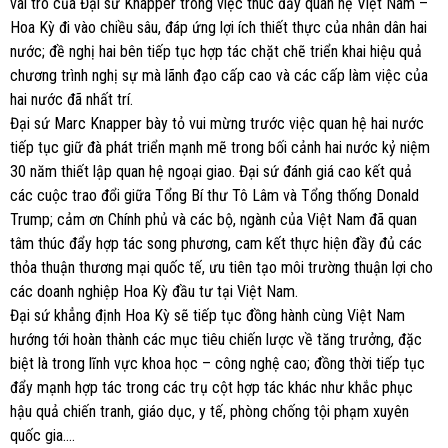
vai trò của Đại sứ Knapper trong việc thúc đẩy quan hệ Việt Nam –
Hoa Kỳ đi vào chiều sâu, đáp ứng lợi ích thiết thực của nhân dân hai
nước; đề nghị hai bên tiếp tục hợp tác chặt chẽ triển khai hiệu quả
chương trình nghị sự mà lãnh đạo cấp cao và các cấp làm việc của
hai nước đã nhất trí.
Đại sứ Marc Knapper bày tỏ vui mừng trước việc quan hệ hai nước
tiếp tục giữ đà phát triển mạnh mẽ trong bối cảnh hai nước kỷ niệm
30 năm thiết lập quan hệ ngoại giao. Đại sứ đánh giá cao kết quả
các cuộc trao đổi giữa Tổng Bí thư Tô Lâm và Tổng thống Donald
Trump; cảm ơn Chính phủ và các bộ, ngành của Việt Nam đã quan
tâm thúc đẩy hợp tác song phương, cam kết thực hiện đầy đủ các
thỏa thuận thương mại quốc tế, ưu tiên tạo môi trường thuận lợi cho
các doanh nghiệp Hoa Kỳ đầu tư tại Việt Nam.
Đại sứ khẳng định Hoa Kỳ sẽ tiếp tục đồng hành cùng Việt Nam
hướng tới hoàn thành các mục tiêu chiến lược về tăng trưởng, đặc
biệt là trong lĩnh vực khoa học – công nghệ cao; đồng thời tiếp tục
đẩy mạnh hợp tác trong các trụ cột hợp tác khác như khắc phục
hậu quả chiến tranh, giáo dục, y tế, phòng chống tội phạm xuyên
quốc gia….