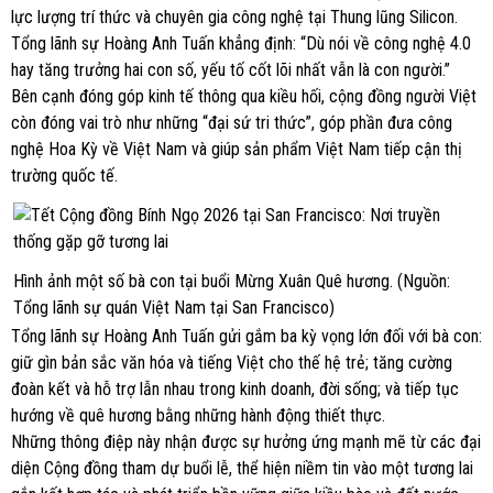
lực lượng trí thức và chuyên gia công nghệ tại Thung lũng Silicon.
Tổng lãnh sự Hoàng Anh Tuấn khẳng định: “Dù nói về công nghệ 4.0
hay tăng trưởng hai con số, yếu tố cốt lõi nhất vẫn là con người.”
Bên cạnh đóng góp kinh tế thông qua kiều hối, cộng đồng người Việt
còn đóng vai trò như những “đại sứ tri thức”, góp phần đưa công
nghệ Hoa Kỳ về Việt Nam và giúp sản phẩm Việt Nam tiếp cận thị
trường quốc tế.
Hình ảnh một số bà con tại buổi Mừng Xuân Quê hương. (Nguồn:
Tổng lãnh sự quán Việt Nam tại San Francisco)
Tổng lãnh sự Hoàng Anh Tuấn gửi gắm ba kỳ vọng lớn đối với bà con:
giữ gìn bản sắc văn hóa và tiếng Việt cho thế hệ trẻ; tăng cường
đoàn kết và hỗ trợ lẫn nhau trong kinh doanh, đời sống; và tiếp tục
hướng về quê hương bằng những hành động thiết thực.
Những thông điệp này nhận được sự hưởng ứng mạnh mẽ từ các đại
diện Cộng đồng tham dự buổi lễ, thể hiện niềm tin vào một tương lai