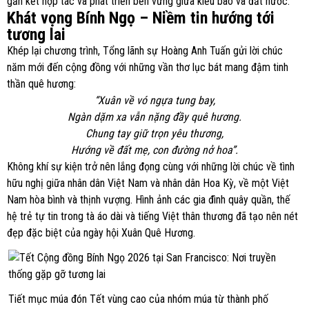
gắn kết hợp tác và phát triển bền vững giữa kiều bào và đất nước.
Khát vọng Bính Ngọ – Niềm tin hướng tới
tương lai
Khép lại chương trình, Tổng lãnh sự Hoàng Anh Tuấn gửi lời chúc
năm mới đến cộng đồng với những vần thơ lục bát mang đậm tinh
thần quê hương:
“Xuân về vó ngựa tung bay,
Ngàn dặm xa vẫn nặng đầy quê hương.
Chung tay giữ trọn yêu thương,
Hướng về đất mẹ, con đường nở hoa”.
Không khí sự kiện trở nên lắng đọng cùng với những lời chúc về tình
hữu nghị giữa nhân dân Việt Nam và nhân dân Hoa Kỳ, về một Việt
Nam hòa bình và thịnh vượng. Hình ảnh các gia đình quây quần, thế
hệ trẻ tự tin trong tà áo dài và tiếng Việt thân thương đã tạo nên nét
đẹp đặc biệt của ngày hội Xuân Quê Hương.
Tiết mục múa đón Tết vùng cao của nhóm múa từ thành phố