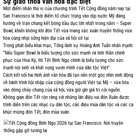
Sự giao thoa văn hóa đặc biệt
Một điểm nhấn thú vị của chương trình Tết Cộng đồng năm nay tại
San Francisco là thời điểm tổ chức trùng vào dịp nước Mỹ đang
hướng về trận chung kết bóng bầu dục lớn nhất trong năm – Super
Bowl, khiến không khí đón Tết vừa mang sắc xuân truyền thống vừa
hòa cùng nhịp sống hiện đại của xã hội sở tại.
Trong phát biểu khai mạc, Tổng lãnh sự Hoàng Anh Tuấn nhấn mạnh:
“Nếu Super Bowl là biểu tượng cho sức mạnh và tinh thần chinh
phục của Hoa Kỳ, thì Tết Bính Ngọ chính là biểu tượng cho sức
mạnh nội sinh và khát vọng vươn mình của dân tộc Việt”.
Cách kết nối hai hình ảnh văn hóa đã tạo nên một góc nhìn sinh động
về hành trình hội nhập của cộng đồng người Việt tại Mỹ – vừa hòa
vào dòng chảy chung của xã hội, vừa giữ gìn giá trị cội nguồn.
Không gian đón Tết rộn ràng với những làn điệu vui đón Xuân được
trình diễn trên các nhạc cụ dân tộc, các điệu múa dân tộc và các ca
khúc mừng đón Tết, đón mùa xuân.