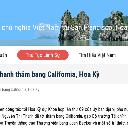
chủ nghĩa Việt Nam tại San Francisco, Hoa
quán
Thủ Tục Lãnh Sự
Tìm Hiểu Việt Nam
hanh thăm bang California, Hoa Kỳ
bang California, Hoa Kỳ
n công tác tới Hoa Kỳ dự Khóa họp lần thứ 69 của Ủy ban địa vị phụ n
i Nguyễn Thị Thanh đã tới thăm bang California, gặp Bộ trưởng Tài chính
 và Truyền thông của Thượng viện bang Josh Becker và một số trí thức,