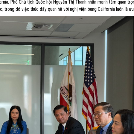
fornia. Phó Chủ tịch Quốc hội Nguyễn Thị Thanh nhấn mạnh tầm quan trọ
, trong đó việc thúc đẩy quan hệ với nghị viện bang California luôn là ưu 