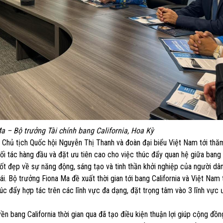
a – Bộ trưởng Tài chính bang California, Hoa Kỳ
 Chủ tịch Quốc hội Nguyễn Thị Thanh và đoàn đại biểu Việt Nam tới thă
 đối tác hàng đầu và đặt ưu tiên cao cho việc thúc đẩy quan hệ giữa bang 
ốt đẹp về sự năng động, sáng tạo và tinh thần khởi nghiệp của người dâ
 Bộ trưởng Fiona Ma đề xuất thời gian tới bang California và Việt Nam 
c đẩy hợp tác trên các lĩnh vực đa dạng, đặt trọng tâm vào 3 lĩnh vực ư
 bang California thời gian qua đã tạo điều kiện thuận lợi giúp cộng đồn