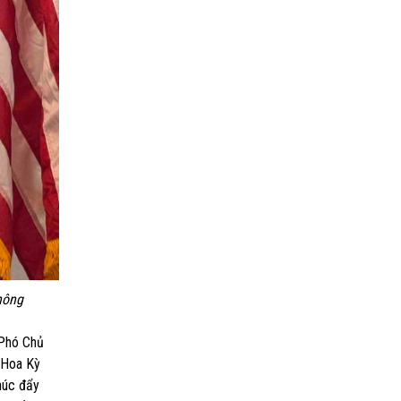
hông
 Phó Chủ
 Hoa Kỳ
thúc đẩy