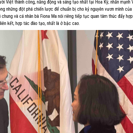
gười Việt thành công, năng động và sáng tạo nhất tại Hoa Kỳ; nhấn mạnh
trong những đột phá chiến lược để chuẩn bị cho kỷ nguyên vươn mình của 
ói chung và cá nhân bà Fiona Ma nói riêng tiếp tục quan tâm thúc đẩy hợp
ên kết, hợp tác đào tạo, nhất là ở bậc cao.