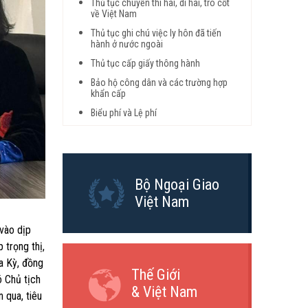
Thủ tục chuyển thi hài, di hài, tro cốt
về Việt Nam
Thủ tục ghi chú việc ly hôn đã tiến
hành ở nước ngoài
Thủ tục cấp giấy thông hành
Bảo hộ công dân và các trường hợp
khẩn cấp
Biểu phí và Lệ phí
Bộ Ngoại Giao
Việt Nam
 vào dịp
 trọng thị,
a Kỳ, đồng
Thế Giới
ó Chủ tịch
& Việt Nam
 qua, tiêu