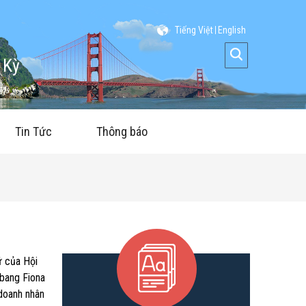
Tiếng Việt
English
 Kỳ
Tin Tức
Thông báo
ữ của Hội
 bang Fiona
 doanh nhân