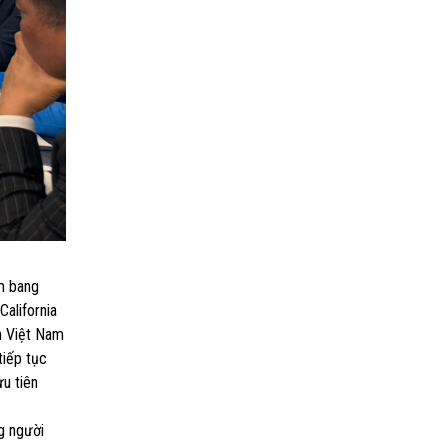
m bang
California
n Việt Nam
tiếp tục
u tiên
g người