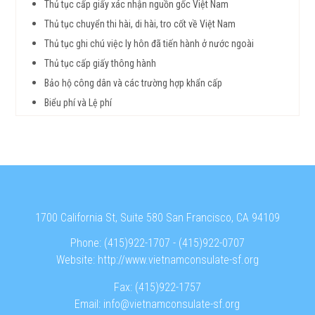
Thủ tục cấp giấy xác nhận nguồn gốc Việt Nam
Thủ tục chuyển thi hài, di hài, tro cốt về Việt Nam
Thủ tục ghi chú việc ly hôn đã tiến hành ở nước ngoài
Thủ tục cấp giấy thông hành
Bảo hộ công dân và các trường hợp khẩn cấp
Biểu phí và Lệ phí
1700 California St, Suite 580 San Francisco, CA 94109
Phone:
(415)922-1707
-
(415)922-0707
Website:
http://www.vietnamconsulate-sf.org
Fax:
(415)922-1757
Email:
info@vietnamconsulate-sf.org