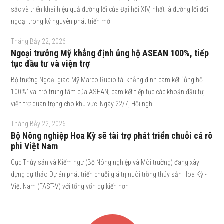
sắc và triển khai hiệu quả đường lối của Đại hội XIV, nhất là đường lối đối
ngoại trong kỷ nguyên phát triển mới
Tháng Bảy 22, 2026
Ngoại trưởng Mỹ khẳng định ủng hộ ASEAN 100%, tiếp
tục đầu tư và viện trợ
Bộ trưởng Ngoại giao Mỹ Marco Rubio tái khẳng định cam kết “ủng hộ
100%” vai trò trung tâm của ASEAN; cam kết tiếp tục các khoản đầu tư,
viện trợ quan trọng cho khu vực. Ngày 22/7, Hội nghị
Tháng Bảy 22, 2026
Bộ Nông nghiệp Hoa Kỳ sẽ tài trợ phát triển chuỗi cá rô
phi Việt Nam
Cục Thủy sản và Kiểm ngư (Bộ Nông nghiệp và Môi trường) đang xây
dựng dự thảo Dự án phát triển chuỗi giá trị nuôi trồng thủy sản Hoa Kỳ -
Việt Nam (FAST-V) với tổng vốn dự kiến hơn