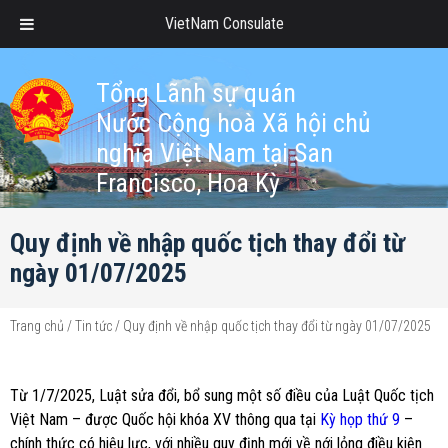
VietNam Consulate
Tổng Lãnh sự quán
Nước Cộng hoà Xã hội chủ
nghĩa Việt Nam tại San
Francisco, Hoa Kỳ
Quy định về nhập quốc tịch thay đổi từ
ngày 01/07/2025
Trang chủ
/
Tin tức
/
Quy định về nhập quốc tịch thay đổi từ ngày 01/07/2025
Từ 1/7/2025, Luật sửa đổi, bổ sung một số điều của Luật Quốc tịch
Việt Nam – được Quốc hội khóa XV thông qua tại
Kỳ họp thứ 9
–
chính thức có hiệu lực, với nhiều quy định mới về nới lỏng điều kiện