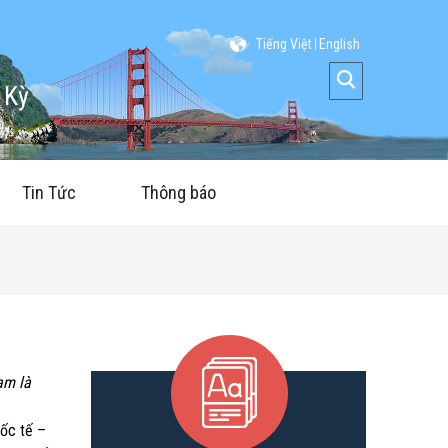
Tiếng Việt
English
 Kỳ
Tin Tức
Thông báo
am là
uốc tế –