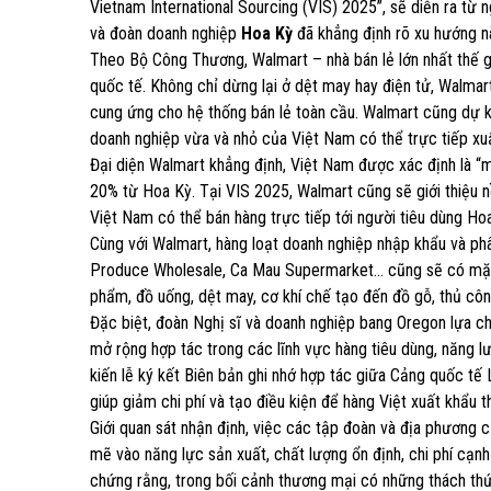
Vietnam International Sourcing (VIS) 2025”, sẽ diễn ra từ n
và đoàn doanh nghiệp
Hoa Kỳ
đã khẳng định rõ xu hướng n
Theo Bộ Công Thương, Walmart – nhà bán lẻ lớn nhất thế g
quốc tế. Không chỉ dừng lại ở dệt may hay điện tử, Walma
cung ứng cho hệ thống bán lẻ toàn cầu. Walmart cũng dự ki
doanh nghiệp vừa và nhỏ của Việt Nam có thể trực tiếp xuấ
Đại diện Walmart khẳng định, Việt Nam được xác định là “m
20% từ Hoa Kỳ. Tại VIS 2025, Walmart cũng sẽ giới thiệu 
Việt Nam có thể bán hàng trực tiếp tới người tiêu dùng Ho
Cùng với Walmart, hàng loạt doanh nghiệp nhập khẩu và p
Produce Wholesale, Ca Mau Supermarket… cũng sẽ có mặt t
phẩm, đồ uống, dệt may, cơ khí chế tạo đến đồ gỗ, thủ cô
Đặc biệt, đoàn Nghị sĩ và doanh nghiệp bang Oregon lựa c
mở rộng hợp tác trong các lĩnh vực hàng tiêu dùng, năng lư
kiến lễ ký kết Biên bản ghi nhớ hợp tác giữa Cảng quốc tế
giúp giảm chi phí và tạo điều kiện để hàng Việt xuất khẩu
Giới quan sát nhận định, việc các tập đoàn và địa phương 
mẽ vào năng lực sản xuất, chất lượng ổn định, chi phí cạn
chứng rằng, trong bối cảnh thương mại có những thách thức