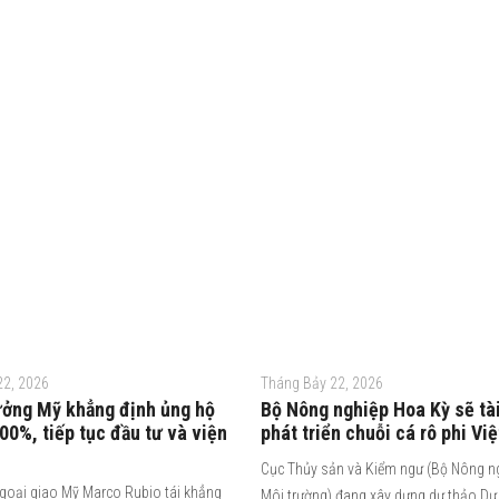
22, 2026
Tháng Bảy 22, 2026
ưởng Mỹ khẳng định ủng hộ
Bộ Nông nghiệp Hoa Kỳ sẽ tài
0%, tiếp tục đầu tư và viện
phát triển chuỗi cá rô phi Vi
Cục Thủy sản và Kiểm ngư (Bộ Nông n
goại giao Mỹ Marco Rubio tái khẳng
Môi trường) đang xây dựng dự thảo Dự