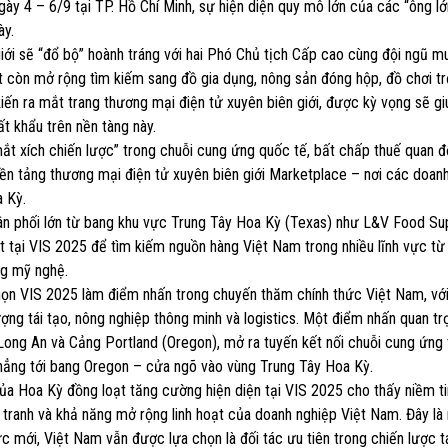
gày 4 – 6/9 tại TP. Hồ Chí Minh, sự hiện diện quy mô lớn của các “ông lớ
ày.
iới sẽ “đổ bộ” hoành tráng với hai Phó Chủ tịch Cấp cao cùng đội ngũ m
rt còn mở rộng tìm kiếm sang đồ gia dụng, nông sản đóng hộp, đồ chơi 
ến ra mắt trang thương mại điện tử xuyên biên giới, được kỳ vọng sẽ g
t khẩu trên nền tàng này.
ắt xích chiến lược” trong chuỗi cung ứng quốc tế, bất chấp thuế quan đ
nền tảng thương mại điện tử xuyên biên giới Marketplace – nơi các doan
a Kỳ.
hân phối lớn từ bang khu vực Trung Tây Hoa Kỳ (Texas) như L&V Food Su
ại VIS 2025 để tìm kiếm nguồn hàng Việt Nam trong nhiều lĩnh vực từ
ng mỹ nghệ.
họn VIS 2025 làm điểm nhấn trong chuyến thăm chính thức Việt Nam, vớ
ợng tái tạo, nông nghiệp thông minh và logistics. Một điểm nhấn quan tr
 Long An và Cảng Portland (Oregon), mở ra tuyến kết nối chuỗi cung ứng 
 thẳng tới bang Oregon – cửa ngõ vào vùng Trung Tây Hoa Kỳ.
của Hoa Kỳ đồng loạt tăng cường hiện diện tại VIS 2025 cho thấy niềm t
h tranh và khả năng mở rộng linh hoạt của doanh nghiệp Việt Nam. Đây là
 mới, Việt Nam vẫn được lựa chọn là đối tác ưu tiên trong chiến lược tá