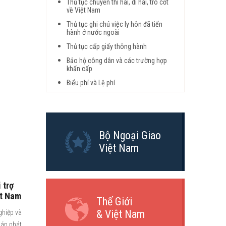
Thủ tục chuyển thi hài, di hài, tro cốt
về Việt Nam
Thủ tục ghi chú việc ly hôn đã tiến
hành ở nước ngoài
Thủ tục cấp giấy thông hành
Bảo hộ công dân và các trường hợp
khẩn cấp
Biểu phí và Lệ phí
Bộ Ngoại Giao
Việt Nam
 trợ
ệt Nam
Thế Giới
& Việt Nam
ghiệp và
 án phát