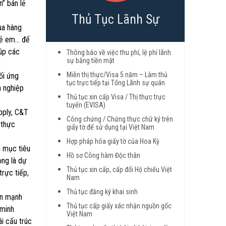
n” bán lẻ
Thủ Tục Lãnh Sự
ua hàng
trẻ em… để
iúp các
Thông báo về việc thu phí, lệ phí lãnh
sự bằng tiền mặt
Miễn thị thực/Visa 5 năm – Làm thủ
ối ứng
tục trực tiếp tại Tổng Lãnh sự quán
h nghiệp
Thủ tục xin cấp Visa / Thị thực trực
tuyến (EVISA)
pply, C&T
Công chứng / Chứng thực chữ ký trên
 thực
giấy tờ để sử dụng tại Việt Nam
Hợp pháp hóa giấy tờ của Hoa Kỳ
i mục tiêu
Hồ sơ Công hàm Độc thân
ọng là dự
Thủ tục xin cấp, cấp đổi Hộ chiếu Việt
trực tiếp,
Nam
Thủ tục đăng ký khai sinh
in mạnh
Thủ tục cấp giấy xác nhận nguồn gốc
 minh
Việt Nam
i cấu trúc