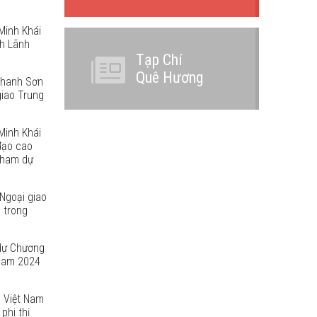
Minh Khái
nh Lãnh
Tạp Chí
Quê Hương
 Thanh Sơn
giao Trung
Minh Khái
đạo cao
tham dự
Ngoại giao
 trong
dự Chương
 Nam 2024
 Việt Nam
phi thị