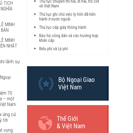
Thủ tục chuyển thi hài, di hài, tro cốt
Ủ TỊCH
về Việt Nam
 NGHĨA
Thủ tục ghi chú việc ly hôn đã tiến
hành ở nước ngoài
LÊ MINH
Thủ tục cấp giấy thông hành
 BẢN
Bảo hộ công dân và các trường hợp
LÊ MINH
khẩn cấp
VIỆN NHẬT
Biểu phí và Lệ phí
phí lãnh sự
 Ngoại
Bộ Ngoại Giao
Việt Nam
niệm 70
a – một
Việt Nam
ái ứng cử
Thế Giới
 tới
& Việt Nam
át vọng