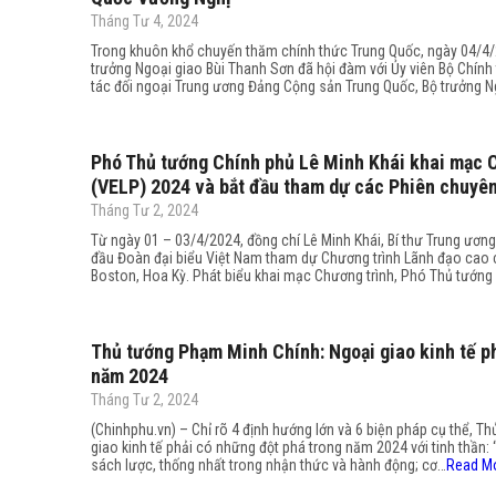
Tháng Tư 4, 2024
Trong khuôn khổ chuyến thăm chính thức Trung Quốc, ngày 04/4/2
trưởng Ngoại giao Bùi Thanh Sơn đã hội đàm với Ủy viên Bộ Chính
tác đối ngoại Trung ương Đảng Cộng sản Trung Quốc, Bộ trưởng 
Phó Thủ tướng Chính phủ Lê Minh Khái khai mạc 
(VELP) 2024 và bắt đầu tham dự các Phiên chuyê
Tháng Tư 2, 2024
Từ ngày 01 – 03/4/2024, đồng chí Lê Minh Khái, Bí thư Trung ươ
đầu Đoàn đại biểu Việt Nam tham dự Chương trình Lãnh đạo cao c
Boston, Hoa Kỳ. Phát biểu khai mạc Chương trình, Phó Thủ tướng
Thủ tướng Phạm Minh Chính: Ngoại giao kinh tế p
năm 2024
Tháng Tư 2, 2024
(Chinhphu.vn) – Chỉ rõ 4 định hướng lớn và 6 biện pháp cụ thể, 
giao kinh tế phải có những đột phá trong năm 2024 với tinh thần: 
sách lược, thống nhất trong nhận thức và hành động; cơ…
Read M