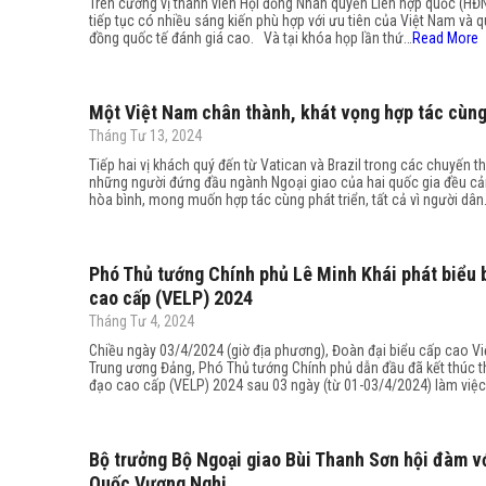
Trên cương vị thành viên Hội đồng Nhân quyền Liên hợp quốc (H
tiếp tục có nhiều sáng kiến phù hợp với ưu tiên của Việt Nam và 
đồng quốc tế đánh giá cao. Và tại khóa họp lần thứ…
Read More
Một Việt Nam chân thành, khát vọng hợp tác cùng
Tháng Tư 13, 2024
Tiếp hai vị khách quý đến từ Vatican và Brazil trong các chuyến 
những người đứng đầu ngành Ngoại giao của hai quốc gia đều c
hòa bình, mong muốn hợp tác cùng phát triển, tất cả vì người dâ
Phó Thủ tướng Chính phủ Lê Minh Khái phát biểu 
cao cấp (VELP) 2024
Tháng Tư 4, 2024
Chiều ngày 03/4/2024 (giờ địa phương), Đoàn đại biểu cấp cao Vi
Trung ương Đảng, Phó Thủ tướng Chính phủ dẫn đầu đã kết thúc t
đạo cao cấp (VELP) 2024 sau 03 ngày (từ 01-03/4/2024) làm việc 
Bộ trưởng Bộ Ngoại giao Bùi Thanh Sơn hội đàm vớ
Quốc Vương Nghị