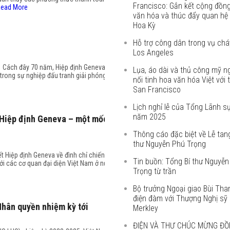
Francisco: Gắn kết cộng đồng
ead More
văn hóa và thúc đẩy quan hệ
Hoa Kỳ
Hỗ trợ công dân trong vụ chá
Los Angeles
o Cách đây 70 năm, Hiệp định Geneva về
Lụa, áo dài và thủ công mỹ ng
 trong sự nghiệp đấu tranh giải phóng
nối tinh hoa văn hóa Việt với t
San Francisco
Lịch nghỉ lễ của Tổng Lãnh s
năm 2025
 Hiệp định Geneva – một mốc
Thông cáo đặc biệt về Lễ tan
thư Nguyễn Phú Trọng
t Hiệp định Geneva về đình chỉ chiến sự
Tin buồn: Tổng Bí thư Nguyễn
với các cơ quan đại diện Việt Nam ở nước
Trọng từ trần
Bộ trưởng Ngoại giao Bùi Th
điện đàm với Thượng Nghị sỹ 
Nhân quyền nhiệm kỳ tới
Merkley
ĐIỆN VÀ THƯ CHÚC MỪNG ĐỒ