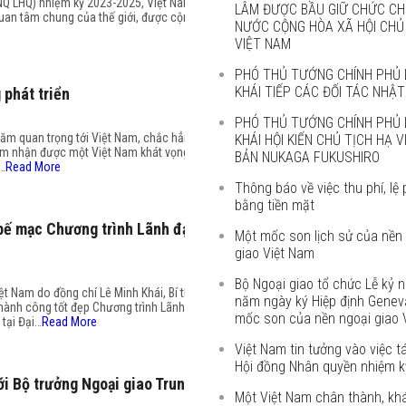
ĐNQ LHQ) nhiệm kỳ 2023-2025, Việt Nam
LÂM ĐƯỢC BẦU GIỮ CHỨC CH
quan tâm chung của thế giới, được cộng
NƯỚC CỘNG HÒA XÃ HỘI CHỦ
VIỆT NAM
PHÓ THỦ TƯỚNG CHÍNH PHỦ 
KHÁI TIẾP CÁC ĐỐI TÁC NHẬT
 phát triển
PHÓ THỦ TƯỚNG CHÍNH PHỦ 
thăm quan trọng tới Việt Nam, chắc hẳn
KHÁI HỘI KIẾN CHỦ TỊCH HẠ 
ảm nhận được một Việt Nam khát vọng
BẢN NUKAGA FUKUSHIRO
n…
Read More
Thông báo về việc thu phí, lệ 
bằng tiền mặt
bế mạc Chương trình Lãnh đạo
Một mốc son lịch sử của nền
giao Việt Nam
Bộ Ngoại giao tổ chức Lễ kỷ 
ệt Nam do đồng chí Lê Minh Khái, Bí thư
năm ngày ký Hiệp định Genev
hành công tốt đẹp Chương trình Lãnh
mốc son của nền ngoại giao 
tại Đại…
Read More
Việt Nam tin tưởng vào việc t
Hội đồng Nhân quyền nhiệm kỳ
i Bộ trưởng Ngoại giao Trung
Một Việt Nam chân thành, kh