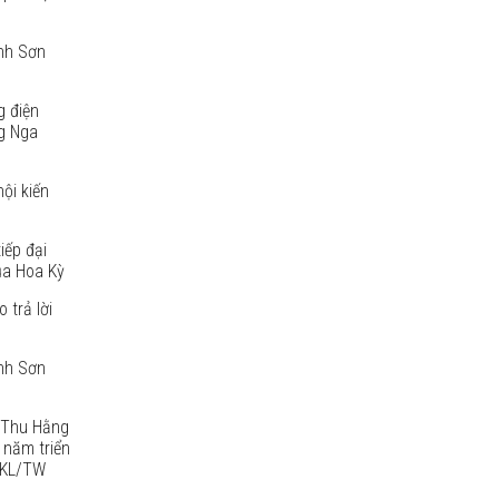
anh Sơn
g điện
g Nga
ội kiến
iếp đại
ủa Hoa Kỳ
 trả lời
anh Sơn
ị Thu Hằng
 năm triển
2-KL/TW