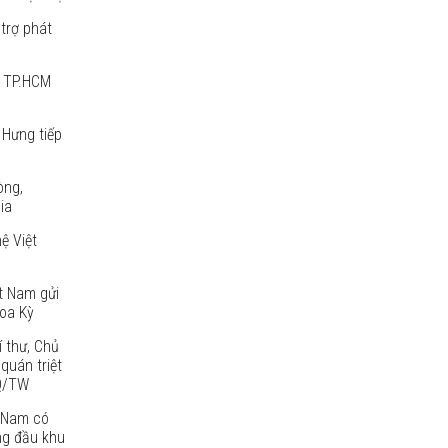
trợ phát
p TP.HCM
 Hưng tiếp
òng,
ia
ệ Việt
t Nam gửi
oa Kỳ
í thư, Chủ
quán triệt
NQ/TW
 Nam có
ng đầu khu