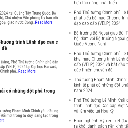
hợp tác cùng phát triển
Phó Thủ tướng Chính phủ Lê 
024, tại Quảng Tây, Trung Quốc. Bộ
phát biểu bế mạc Chương trì
 trị, Chủ nhiệm Văn phòng Ủy ban công
Ngoại giao nước Cộng…
Read More
đạo cao cấp (VELP) 2024
Bộ trưởng Bộ Ngoại giao Bùi
hội đàm với Bộ trưởng Ngoại 
Chương trình Lãnh đạo cao cấp
Quốc Vương Nghị
n đề
Phó Thủ tướng Chính phủ Lê 
khai mạc Chương trình Lãnh 
ng Đảng, Phó Thủ tướng Chính phủ dẫn
cấp (VELP) 2024 và bắt đầu 
ấp (VELP) 2024 tại Đại học Harvard,
các Phiên chuyên đề
 Chính phủ…
Read More
Thủ tướng Phạm Minh Chính: 
kinh tế phải có những đột phá
hải có những đột phá trong
năm 2024
Phó Thủ tướng Lê Minh Khái 
trình Lãnh đạo Cao cấp Việt
và làm việc tại Hoa Kỳ
Thủ tướng Phạm Minh Chính yêu cầu ngoại
“Đổi mới trong tư duy, sáng tạo trong
ore
Hoan nghênh Mỹ xem xét đưa
ra khỏi danh sách nền kinh tế 