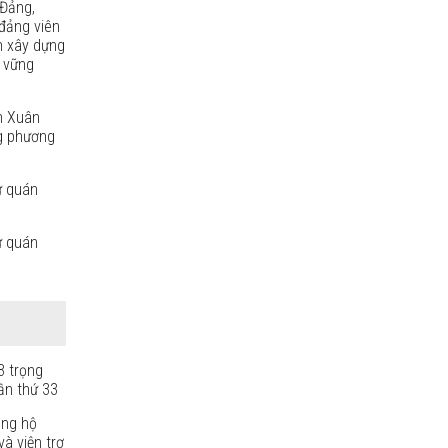
Đảng,
đảng viên
n xây dựng
, vững
h Xuân
g phương
ự quán
ự quán
3 trọng
ần thứ 33
ủng hộ
à viện trợ