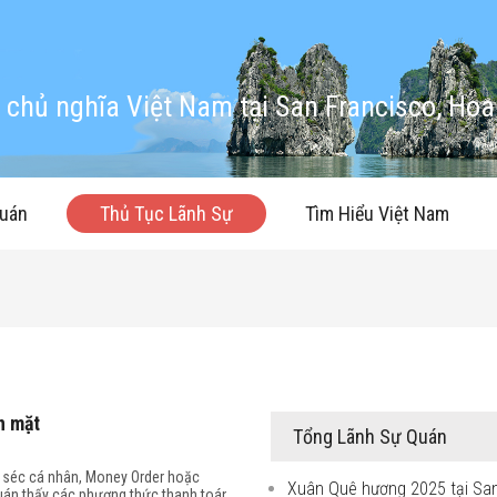
chủ nghĩa Việt Nam tại San Francisco, Hoa
quán
Thủ Tục Lãnh Sự
Tìm Hiểu Việt Nam
n mặt
Tổng Lãnh Sự Quán
g séc cá nhân, Money Order hoặc
Xuân Quê hương 2025 tại Sa
quán thấy các phương thức thanh toán