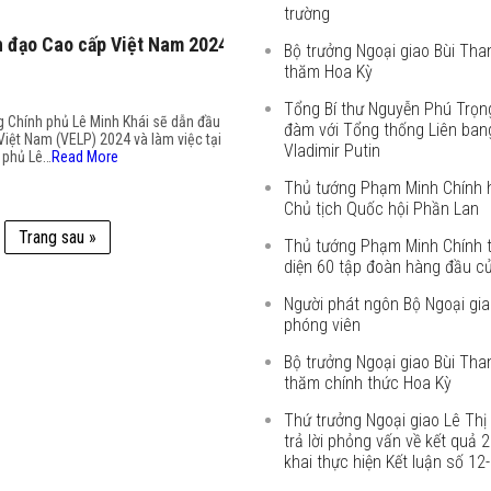
trường
h đạo Cao cấp Việt Nam 2024
Bộ trưởng Ngoại giao Bùi Th
thăm Hoa Kỳ
Tổng Bí thư Nguyễn Phú Trọn
g Chính phủ Lê Minh Khái sẽ dẫn đầu
đàm với Tổng thống Liên ban
iệt Nam (VELP) 2024 và làm việc tại
Vladimir Putin
 phủ Lê…
Read More
Thủ tướng Phạm Minh Chính h
Chủ tịch Quốc hội Phần Lan
Trang sau »
Thủ tướng Phạm Minh Chính t
diện 60 tập đoàn hàng đầu c
Người phát ngôn Bộ Ngoại giao
phóng viên
Bộ trưởng Ngoại giao Bùi Th
thăm chính thức Hoa Kỳ
Thứ trưởng Ngoại giao Lê Th
trả lời phỏng vấn về kết quả 2
khai thực hiện Kết luận số 1