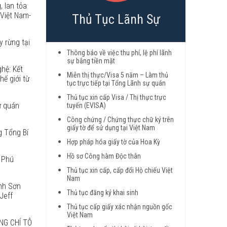
, lan tỏa
 Việt Nam-
Thủ Tục Lãnh Sự
y rừng tại
Thông báo về việc thu phí, lệ phí lãnh
sự bằng tiền mặt
hệ: Kết
Miễn thị thực/Visa 5 năm – Làm thủ
hế giới từ
tục trực tiếp tại Tổng Lãnh sự quán
Thủ tục xin cấp Visa / Thị thực trực
ự quán
tuyến (EVISA)
Công chứng / Chứng thực chữ ký trên
giấy tờ để sử dụng tại Việt Nam
g Tổng Bí
Hợp pháp hóa giấy tờ của Hoa Kỳ
Hồ sơ Công hàm Độc thân
 Phú
Thủ tục xin cấp, cấp đổi Hộ chiếu Việt
Nam
anh Sơn
Thủ tục đăng ký khai sinh
Jeff
Thủ tục cấp giấy xác nhận nguồn gốc
Việt Nam
NG CHÍ TÔ