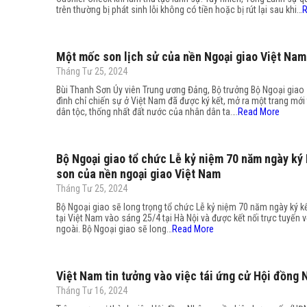
trên thường bị phát sinh lỗi không có tiền hoặc bị rút lại sau khi…
R
Một mốc son lịch sử của nền Ngoại giao Việt Nam
Tháng Tư 25, 2024
Bùi Thanh Sơn Ủy viên Trung ương Đảng, Bộ trưởng Bộ Ngoại gia
đình chỉ chiến sự ở Việt Nam đã được ký kết, mở ra một trang mới
dân tộc, thống nhất đất nước của nhân dân ta….
Read More
Bộ Ngoại giao tổ chức Lễ kỷ niệm 70 năm ngày ký
son của nền ngoại giao Việt Nam
Tháng Tư 25, 2024
Bộ Ngoại giao sẽ long trọng tổ chức Lễ kỷ niệm 70 năm ngày ký kế
tại Việt Nam vào sáng 25/4 tại Hà Nội và được kết nối trực tuyến 
ngoài. Bộ Ngoại giao sẽ long…
Read More
Việt Nam tin tưởng vào việc tái ứng cử Hội đồng 
Tháng Tư 16, 2024