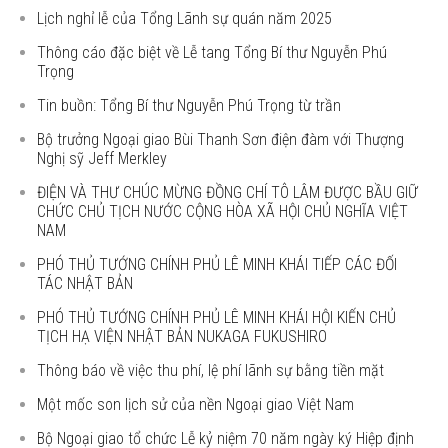
Lịch nghỉ lễ của Tổng Lãnh sự quán năm 2025
Thông cáo đặc biệt về Lễ tang Tổng Bí thư Nguyễn Phú
Trọng
Tin buồn: Tổng Bí thư Nguyễn Phú Trọng từ trần
Bộ trưởng Ngoại giao Bùi Thanh Sơn điện đàm với Thượng
Nghị sỹ Jeff Merkley
ĐIỆN VÀ THƯ CHÚC MỪNG ĐỒNG CHÍ TÔ LÂM ĐƯỢC BẦU GIỮ
CHỨC CHỦ TỊCH NƯỚC CỘNG HÒA XÃ HỘI CHỦ NGHĨA VIỆT
NAM
PHÓ THỦ TƯỚNG CHÍNH PHỦ LÊ MINH KHÁI TIẾP CÁC ĐỐI
TÁC NHẬT BẢN
PHÓ THỦ TƯỚNG CHÍNH PHỦ LÊ MINH KHÁI HỘI KIẾN CHỦ
TỊCH HẠ VIỆN NHẬT BẢN NUKAGA FUKUSHIRO
Thông báo về việc thu phí, lệ phí lãnh sự bằng tiền mặt
Một mốc son lịch sử của nền Ngoại giao Việt Nam
Bộ Ngoại giao tổ chức Lễ kỷ niệm 70 năm ngày ký Hiệp định