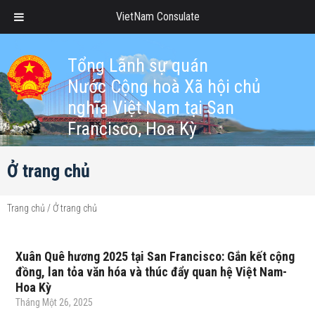
VietNam Consulate
Tổng Lãnh sự quán
Nước Cộng hoà Xã hội chủ
nghĩa Việt Nam tại San
Francisco, Hoa Kỳ
Ở trang chủ
Trang chủ
/
Ở trang chủ
Xuân Quê hương 2025 tại San Francisco: Gắn kết cộng
đồng, lan tỏa văn hóa và thúc đẩy quan hệ Việt Nam-
Hoa Kỳ
Tháng Một 26, 2025