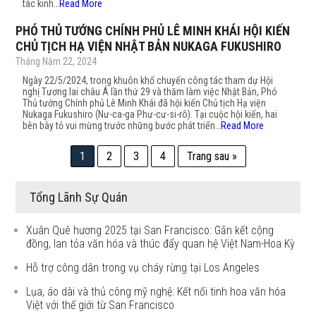
tác kinh…
Read More
PHÓ THỦ TƯỚNG CHÍNH PHỦ LÊ MINH KHÁI HỘI KIẾN
CHỦ TỊCH HẠ VIỆN NHẬT BẢN NUKAGA FUKUSHIRO
Tháng Năm 22, 2024
Ngày 22/5/2024, trong khuôn khổ chuyến công tác tham dự Hội
nghị Tương lai châu Á lần thứ 29 và thăm làm việc Nhật Bản, Phó
Thủ tướng Chính phủ Lê Minh Khái đã hội kiến Chủ tịch Hạ viện
Nukaga Fukushiro (Nư-ca-ga Phư-cư-si-rô). Tại cuộc hội kiến, hai
bên bày tỏ vui mừng trước những bước phát triển…
Read More
1
2
3
4
Trang sau »
Tổng Lãnh Sự Quán
Xuân Quê hương 2025 tại San Francisco: Gắn kết cộng
đồng, lan tỏa văn hóa và thúc đẩy quan hệ Việt Nam-Hoa Kỳ
Hỗ trợ công dân trong vụ cháy rừng tại Los Angeles
Lụa, áo dài và thủ công mỹ nghệ: Kết nối tinh hoa văn hóa
Việt với thế giới từ San Francisco