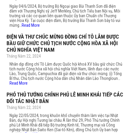
Ngày 04/6/2024, Bộ trưởng Bộ Ngoại giao Bùi Thanh Sơn đã điện
đàm với Thượng Nghị sỹ Jeff Merkley, Chủ tịch Tiểu ban Nội vụ, Môi
trường và các cơ quan liên quan thuộc Ủy ban Chuẩn chi Thượng
viện Hoa Kỳ. Tại cuộc điện đàm, Bộ trưởng Bùi Thanh Sơn bày tỏ vui
mừng…
Read More
ĐIỆN VÀ THƯ CHÚC MỪNG ĐỒNG CHÍ TÔ LÂM ĐƯỢC
BẦU GIỮ CHỨC CHỦ TỊCH NƯỚC CỘNG HÒA XÃ HỘI
CHỦ NGHĨA VIỆT NAM
Tháng Năm 22, 2024
Nhân dịp đồng chí Tô Lâm được Quốc hội khoá XV bầu giữ chức Chủ
tịch nước Cộng hòa xã hội chủ nghĩa Việt Nam, lãnh đạo các nước
Lào, Trung Quốc, Campuchia đã gửi điện và thư chúc mừng. (i) Tổng
Bí thư, Chủ tịch nước Cộng hòa dân chủ Nhân dân Lào Thongloun…
Read More
PHÓ THỦ TƯỚNG CHÍNH PHỦ LÊ MINH KHÁI TIẾP CÁC
ĐỐI TÁC NHẬT BẢN
Tháng Năm 22, 2024
Ngày 22/05/2024, trong khuôn khổ chuyến thăm làm việc tại Nhật
Bản, dự Hội nghị Tương lai châu Á lần thứ 29, Phó Thủ tướng Chính
phủ Lê Minh Khái đã tiếp Bộ trưởng Kinh tế, Thương mại và Công
nghiệp Nhật Bản Saito Ken (Sai-tô Kên), đồng Chủ tịch Ủy ban hợp