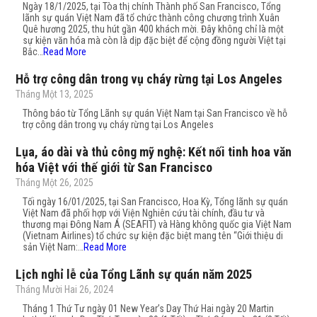
Ngày 18/1/2025, tại Tòa thị chính Thành phố San Francisco, Tổng
lãnh sự quán Việt Nam đã tổ chức thành công chương trình Xuân
Quê hương 2025, thu hút gần 400 khách mời. Đây không chỉ là một
sự kiện văn hóa mà còn là dịp đặc biệt để cộng đồng người Việt tại
Bắc…
Read More
Hỗ trợ công dân trong vụ cháy rừng tại Los Angeles
Tháng Một 13, 2025
Thông báo từ Tổng Lãnh sự quán Việt Nam tại San Francisco về hỗ
trợ công dân trong vụ cháy rừng tại Los Angeles
Lụa, áo dài và thủ công mỹ nghệ: Kết nối tinh hoa văn
hóa Việt với thế giới từ San Francisco
Tháng Một 26, 2025
Tối ngày 16/01/2025, tại San Francisco, Hoa Kỳ, Tổng lãnh sự quán
Việt Nam đã phối hợp với Viện Nghiên cứu tài chính, đầu tư và
thương mại Đông Nam Á (SEAFIT) và Hàng không quốc gia Việt Nam
(Vietnam Airlines) tổ chức sự kiện đặc biệt mang tên “Giới thiệu di
sản Việt Nam:…
Read More
Lịch nghỉ lễ của Tổng Lãnh sự quán năm 2025
Tháng Mười Hai 26, 2024
Tháng 1 Thứ Tư ngày 01 New Year’s Day Thứ Hai ngày 20 Martin