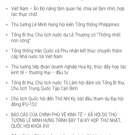
Việt Nam – Ấn Độ nâng tầm quan hệ, chia sẻ tầm nhìn, hợp
tác thực chất
Thủ tướng Lê Minh Hưng hội kiến Tổng thống Philippines
Tổng Bí thư, Chủ tịch nước dự Lễ Thượng cờ “Thống nhất
non sông”
Tổng thống Hàn Quốc và Phu nhân kết thúc chuyến thăm
cấp Nhà nước tới Việt Nam
Thủ tướng tiếp đoàn doanh nghiệp Hoa Kỳ, thúc đẩy hợp tác
kinh tế – thương mại – đầu tư
Tổng Bí thư, Chủ tịch nước Tô Lâm hội đàm với Tổng Bí thư,
Chủ tịch Trung Quốc Tập Cận Bình
Chủ tịch Quốc hội đến Thổ Nhĩ Kỳ, bắt đầu tham dự Đại hội
đồng IPU-152
BÁO CÁO CỦA CHÍNH PHỦ VỀ KINH TẾ – XÃ HỘI DO THỦ
TƯỚNG LÊ MINH HƯNG TRÌNH BÀY TẠI KỲ HỌP THỨ NHẤT,
QUỐC HỘI KHÓA XVI