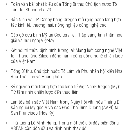
Toàn văn bài phát biểu của Tổng Bí thư, Chủ tịch nước Tô
Lâm tại Shangri-La 23
Bắc Ninh và TP. Canby bang Oregon mở rộng hành lang hợp
tác kinh tế, thương mại, nông nghiệp công nghệ cao
Gặp gỡ cựu binh Mỹ tại Coulterville: Thắp sáng tinh thần hòa
giải và hữu nghị Việt-Mỹ
Kết nối tri thức, định hình tương lai: Mạng lưới công nghệ Việt
tại Thung lũng Silicon đồng hành cùng công nghệ chiến lược
của Việt Nam
Tổng Bí thư, Chủ tịch nước Tô Lâm và Phu nhân hội kiến Nhà
Vua Thái Lan và Hoàng hậu
Kỷ nguyên mới trong hợp tác kinh tế Việt Nam-Oregon (Mỹ):
Từ tầm nhìn chiến lược đến thực tiễn
Lan tỏa bản sắc Việt Nam trong Ngày hội văn hóa Tháng Di
sản người Mỹ gốc Á và các Đảo Thái Bình Dương (AAPI) tại
San Francisco (Hoa Kỳ)
Thủ tướng Lê Minh Hưng: Trong một thế giới đầy biến động,
ASEAN cần đón đầu và định hình thay đổi