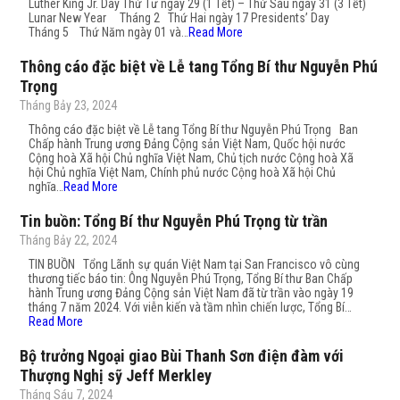
Luther King Jr. Day Thứ Tư ngày 29 (1 Tết) – Thứ Sáu ngày 31 (3 Tết)
Lunar New Year Tháng 2 Thứ Hai ngày 17 Presidents’ Day
Tháng 5 Thứ Năm ngày 01 và…
Read More
Thông cáo đặc biệt về Lễ tang Tổng Bí thư Nguyễn Phú
Trọng
Tháng Bảy 23, 2024
Thông cáo đặc biệt về Lễ tang Tổng Bí thư Nguyễn Phú Trọng Ban
Chấp hành Trung ương Đảng Cộng sản Việt Nam, Quốc hội nước
Cộng hoà Xã hội Chủ nghĩa Việt Nam, Chủ tịch nước Cộng hoà Xã
hội Chủ nghĩa Việt Nam, Chính phủ nước Cộng hoà Xã hội Chủ
nghĩa…
Read More
Tin buồn: Tổng Bí thư Nguyễn Phú Trọng từ trần
Tháng Bảy 22, 2024
TIN BUỒN Tổng Lãnh sự quán Việt Nam tại San Francisco vô cùng
thương tiếc báo tin: Ông Nguyễn Phú Trọng, Tổng Bí thư Ban Chấp
hành Trung ương Đảng Cộng sản Việt Nam đã từ trần vào ngày 19
tháng 7 năm 2024. Với viễn kiến và tầm nhìn chiến lược, Tổng Bí…
Read More
Bộ trưởng Ngoại giao Bùi Thanh Sơn điện đàm với
Thượng Nghị sỹ Jeff Merkley
Tháng Sáu 7, 2024