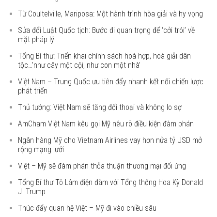
Từ Coultelville, Mariposa: Một hành trình hòa giải và hy vọng
Sửa đổi Luật Quốc tịch: Bước đi quan trọng để ‘cởi trói’ về
mặt pháp lý
Tổng Bí thư: Triển khai chính sách hoà hợp, hoà giải dân
tộc…’như cây một cội, như con một nhà’
Việt Nam – Trung Quốc ưu tiên đẩy nhanh kết nối chiến lược
phát triển
Thủ tướng: Việt Nam sẽ tăng đối thoại và không lo sợ
AmCham Việt Nam kêu gọi Mỹ nêu rõ điều kiện đàm phán
Ngân hàng Mỹ cho Vietnam Airlines vay hơn nửa tỷ USD mở
rộng mạng lưới
Việt – Mỹ sẽ đàm phán thỏa thuận thương mại đối ứng
Tổng Bí thư Tô Lâm điện đàm với Tổng thống Hoa Kỳ Donald
J. Trump
Thúc đẩy quan hệ Việt – Mỹ đi vào chiều sâu