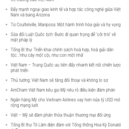
Đẩy mạnh ngoại giao kinh tế và hợp tác công nghệ giữa Việt
Nam và bang Arizona
Từ Coultelville, Mariposa: Một hành trình hòa giải và hy vọng
Sửa đổi Luật Quốc tịch: Bước đi quan trọng để ‘cởi trói’ về
mặt pháp lý
Tổng Bí thư: Triển khai chính sách hoà hợp, hoà giải dân
tộc…’như cây một cội, như con một nhà’
Việt Nam – Trung Quốc ưu tiên đẩy nhanh kết nối chiến lược
phát triển
Thủ tướng: Việt Nam sẽ tăng đối thoại và không lo sợ
AmCham Việt Nam kêu gọi Mỹ nêu rõ điều kiện đàm phán
Ngân hàng Mỹ cho Vietnam Airlines vay hơn nửa tỷ USD mở
rộng mạng lưới
Việt – Mỹ sẽ đàm phán thỏa thuận thương mại đối ứng
Tổng Bí thư Tô Lâm điện đàm với Tổng thống Hoa Kỳ Donald