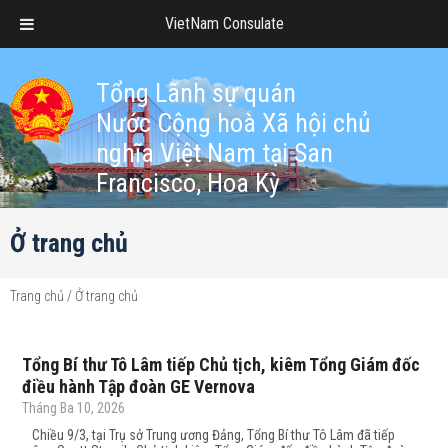
VietNam Consulate
Tổng Lãnh sự quán
Nước Cộng hoà Xã hội chủ
nghĩa Việt Nam tại San
Francisco, Hoa Kỳ
Ở trang chủ
Trang chủ
/
Ở trang chủ
Tổng Bí thư Tô Lâm tiếp Chủ tịch, kiêm Tổng Giám đốc
điều hành Tập đoàn GE Vernova
Tháng Ba 10, 2026
Chiều 9/3, tại Trụ sở Trung ương Đảng, Tổng Bí thư Tô Lâm đã tiếp