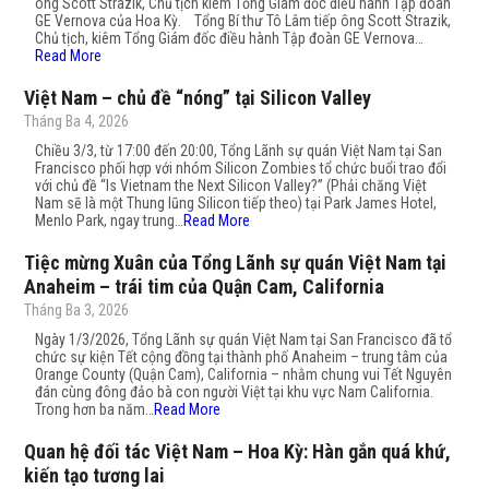
ông Scott Strazik, Chủ tịch kiêm Tổng Giám đốc điều hành Tập đoàn
GE Vernova của Hoa Kỳ. Tổng Bí thư Tô Lâm tiếp ông Scott Strazik,
Chủ tịch, kiêm Tổng Giám đốc điều hành Tập đoàn GE Vernova…
Read More
Việt Nam – chủ đề “nóng” tại Silicon Valley
Tháng Ba 4, 2026
Chiều 3/3, từ 17:00 đến 20:00, Tổng Lãnh sự quán Việt Nam tại San
Francisco phối hợp với nhóm Silicon Zombies tổ chức buổi trao đổi
với chủ đề “Is Vietnam the Next Silicon Valley?” (Phải chăng Việt
Nam sẽ là một Thung lũng Silicon tiếp theo) tại Park James Hotel,
Menlo Park, ngay trung…
Read More
Tiệc mừng Xuân của Tổng Lãnh sự quán Việt Nam tại
Anaheim – trái tim của Quận Cam, California
Tháng Ba 3, 2026
Ngày 1/3/2026, Tổng Lãnh sự quán Việt Nam tại San Francisco đã tổ
chức sự kiện Tết cộng đồng tại thành phố Anaheim – trung tâm của
Orange County (Quận Cam), California – nhằm chung vui Tết Nguyên
đán cùng đông đảo bà con người Việt tại khu vực Nam California.
Trong hơn ba năm…
Read More
Quan hệ đối tác Việt Nam – Hoa Kỳ: Hàn gắn quá khứ,
kiến tạo tương lai