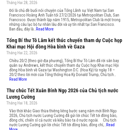
Tháng Hai 28, 2026
Đó là chủ đề buổi nói chuyện của Tổng Lãnh sự Việt Nam tại San
Francisco Hoàng Anh Tuấn tối 27/2/2026 tại Metropolitan Club, San
Francisco. Được thành lập năm 1915, Metropolitan Club là một trong
những câu lạc bộ tư nhân lâu đời và uy tín nhất tại San Francisco.
Ban đầu, đây là…
Read More
Tổng Bí thư Tô Lâm kết thúc chuyến tham dự Cuộc họp
Khai mạc Hội đồng Hòa bình về Gaza
Tháng Hai 22, 2026
Chiều 20/2 (theo giờ địa phương), Tổng Bí thư Tô Lâm đã rời sân bay
quân sự Andrews, kết thúc chuyến tham dự Cuộc họp Khai mạc Hội
đồng Hòa bình về Gaza tại Washington D.C. (Hoa Kỳ) từ ngày 18 –
20/2 theo lời mời của Tổng thống Hoa Kỳ Donald Trump, Chủ tịch…
Read More
Thư chúc Tết Xuân Bính Ngọ 2026 của Chủ tịch nước
Lương Cường
Tháng Hai 18, 2026
Vào thời khắc Giao thừa thiêng liêng bước sang năm mới Bính Ngọ
2026, Chủ tịch nước Lương Cường đã gửi lời chúc Tết tới đồng bào,
đồng chí, chiến sĩ cả nước và kiều bào ta ở nước ngoài. Chủ tịch
nước Lương Cường gửi lời chúc Tết tới đồng bào, đồng chí,…
Read
More