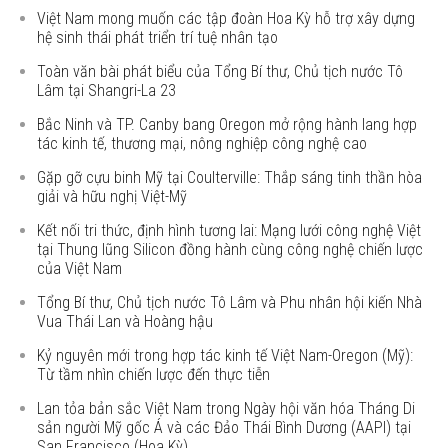
Việt Nam mong muốn các tập đoàn Hoa Kỳ hỗ trợ xây dựng
hệ sinh thái phát triển trí tuệ nhân tạo
Toàn văn bài phát biểu của Tổng Bí thư, Chủ tịch nước Tô
Lâm tại Shangri-La 23
Bắc Ninh và TP. Canby bang Oregon mở rộng hành lang hợp
tác kinh tế, thương mại, nông nghiệp công nghệ cao
Gặp gỡ cựu binh Mỹ tại Coulterville: Thắp sáng tinh thần hòa
giải và hữu nghị Việt-Mỹ
Kết nối tri thức, định hình tương lai: Mạng lưới công nghệ Việt
tại Thung lũng Silicon đồng hành cùng công nghệ chiến lược
của Việt Nam
Tổng Bí thư, Chủ tịch nước Tô Lâm và Phu nhân hội kiến Nhà
Vua Thái Lan và Hoàng hậu
Kỷ nguyên mới trong hợp tác kinh tế Việt Nam-Oregon (Mỹ):
Từ tầm nhìn chiến lược đến thực tiễn
Lan tỏa bản sắc Việt Nam trong Ngày hội văn hóa Tháng Di
sản người Mỹ gốc Á và các Đảo Thái Bình Dương (AAPI) tại
San Francisco (Hoa Kỳ)