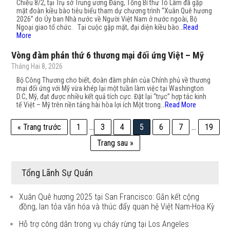
Chiều 8/2, tại Trụ sở Trung ương Đảng, Tổng Bí thư Tô Lâm đã gặp
mặt đoàn kiều bào tiêu biểu tham dự chương trình “Xuân Quê hương
2026” do Ủy ban Nhà nước về Người Việt Nam ở nước ngoài, Bộ
Ngoại giao tổ chức. Tại cuộc gặp mặt, đại diện kiều bào…
Read
More
Vòng đàm phán thứ 6 thương mại đối ứng Việt – Mỹ
Tháng Hai 8, 2026
Bộ Công Thương cho biết, đoàn đàm phán của Chính phủ về thương
mại đối ứng với Mỹ vừa khép lại một tuần làm việc tại Washington
D.C, Mỹ, đạt được nhiều kết quả tích cực. Đặt lại “trục” hợp tác kinh
tế Việt – Mỹ trên nền tảng hài hòa lợi ích Một trong…
Read More
« Trang trước
1
…
3
4
5
6
7
…
19
Trang sau »
Tổng Lãnh Sự Quán
Xuân Quê hương 2025 tại San Francisco: Gắn kết cộng
đồng, lan tỏa văn hóa và thúc đẩy quan hệ Việt Nam-Hoa Kỳ
Hỗ trợ công dân trong vụ cháy rừng tại Los Angeles