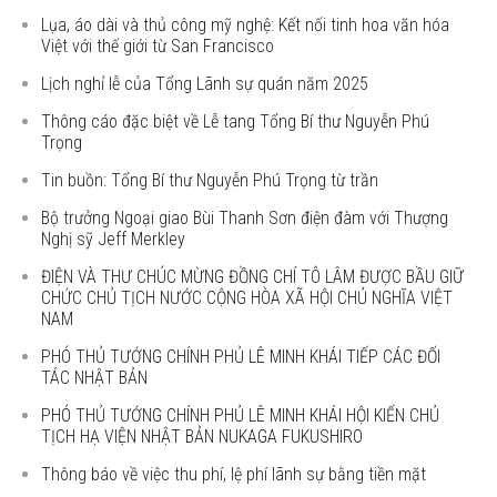
Lụa, áo dài và thủ công mỹ nghệ: Kết nối tinh hoa văn hóa
Việt với thế giới từ San Francisco
Lịch nghỉ lễ của Tổng Lãnh sự quán năm 2025
Thông cáo đặc biệt về Lễ tang Tổng Bí thư Nguyễn Phú
Trọng
Tin buồn: Tổng Bí thư Nguyễn Phú Trọng từ trần
Bộ trưởng Ngoại giao Bùi Thanh Sơn điện đàm với Thượng
Nghị sỹ Jeff Merkley
ĐIỆN VÀ THƯ CHÚC MỪNG ĐỒNG CHÍ TÔ LÂM ĐƯỢC BẦU GIỮ
CHỨC CHỦ TỊCH NƯỚC CỘNG HÒA XÃ HỘI CHỦ NGHĨA VIỆT
NAM
PHÓ THỦ TƯỚNG CHÍNH PHỦ LÊ MINH KHÁI TIẾP CÁC ĐỐI
TÁC NHẬT BẢN
PHÓ THỦ TƯỚNG CHÍNH PHỦ LÊ MINH KHÁI HỘI KIẾN CHỦ
TỊCH HẠ VIỆN NHẬT BẢN NUKAGA FUKUSHIRO
Thông báo về việc thu phí, lệ phí lãnh sự bằng tiền mặt