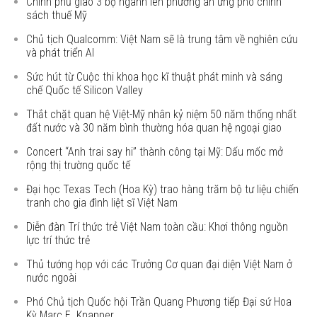
Chính phủ giao 3 bộ ngành lên phương án ứng phó chính
sách thuế Mỹ
Chủ tịch Qualcomm: Việt Nam sẽ là trung tâm về nghiên cứu
và phát triển AI
Sức hút từ Cuộc thi khoa học kĩ thuật phát minh và sáng
chế Quốc tế Silicon Valley
Thắt chặt quan hệ Việt-Mỹ nhân kỷ niệm 50 năm thống nhất
đất nước và 30 năm bình thường hóa quan hệ ngoại giao
Concert “Anh trai say hi” thành công tại Mỹ: Dấu mốc mở
rộng thị trường quốc tế
Đại học Texas Tech (Hoa Kỳ) trao hàng trăm bộ tư liệu chiến
tranh cho gia đình liệt sĩ Việt Nam
Diễn đàn Trí thức trẻ Việt Nam toàn cầu: Khơi thông nguồn
lực trí thức trẻ
Thủ tướng họp với các Trưởng Cơ quan đại diện Việt Nam ở
nước ngoài
Phó Chủ tịch Quốc hội Trần Quang Phương tiếp Đại sứ Hoa
Kỳ Marc E. Knapper