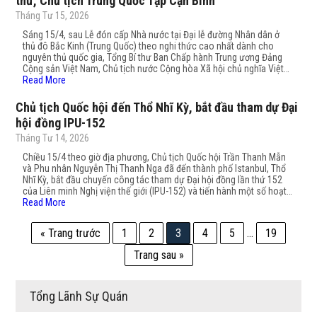
thư, Chủ tịch Trung Quốc Tập Cận Bình
Tháng Tư 15, 2026
Sáng 15/4, sau Lễ đón cấp Nhà nước tại Đại lễ đường Nhân dân ở
thủ đô Bắc Kinh (Trung Quốc) theo nghi thức cao nhất dành cho
nguyên thủ quốc gia, Tổng Bí thư Ban Chấp hành Trung ương Đảng
Cộng sản Việt Nam, Chủ tịch nước Cộng hòa Xã hội chủ nghĩa Việt…
Read More
Chủ tịch Quốc hội đến Thổ Nhĩ Kỳ, bắt đầu tham dự Đại
hội đồng IPU-152
Tháng Tư 14, 2026
Chiều 15/4 theo giờ địa phương, Chủ tịch Quốc hội Trần Thanh Mẫn
và Phu nhân Nguyễn Thị Thanh Nga đã đến thành phố Istanbul, Thổ
Nhĩ Kỳ, bắt đầu chuyến công tác tham dự Đại hội đồng lần thứ 152
của Liên minh Nghị viện thế giới (IPU-152) và tiến hành một số hoạt…
Read More
« Trang trước
1
2
3
4
5
…
19
Trang sau »
Tổng Lãnh Sự Quán