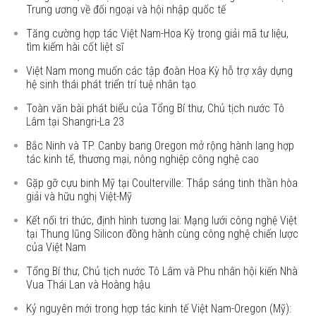
Trung ương về đối ngoại và hội nhập quốc tế
Tăng cường hợp tác Việt Nam-Hoa Kỳ trong giải mã tư liệu,
tìm kiếm hài cốt liệt sĩ
Việt Nam mong muốn các tập đoàn Hoa Kỳ hỗ trợ xây dựng
hệ sinh thái phát triển trí tuệ nhân tạo
Toàn văn bài phát biểu của Tổng Bí thư, Chủ tịch nước Tô
Lâm tại Shangri-La 23
Bắc Ninh và TP. Canby bang Oregon mở rộng hành lang hợp
tác kinh tế, thương mại, nông nghiệp công nghệ cao
Gặp gỡ cựu binh Mỹ tại Coulterville: Thắp sáng tinh thần hòa
giải và hữu nghị Việt-Mỹ
Kết nối tri thức, định hình tương lai: Mạng lưới công nghệ Việt
tại Thung lũng Silicon đồng hành cùng công nghệ chiến lược
của Việt Nam
Tổng Bí thư, Chủ tịch nước Tô Lâm và Phu nhân hội kiến Nhà
Vua Thái Lan và Hoàng hậu
Kỷ nguyên mới trong hợp tác kinh tế Việt Nam-Oregon (Mỹ):