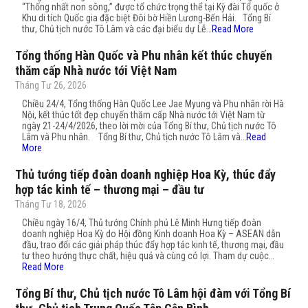
“Thống nhất non sông,” được tổ chức trọng thể tại Kỳ đài Tổ quốc ở
Khu di tích Quốc gia đặc biệt Đôi bờ Hiền Lương-Bến Hải. Tổng Bí
thư, Chủ tịch nước Tô Lâm và các đại biểu dự Lễ…
Read More
Tổng thống Hàn Quốc và Phu nhân kết thúc chuyến
thăm cấp Nhà nước tới Việt Nam
Tháng Tư 26, 2026
Chiều 24/4, Tổng thống Hàn Quốc Lee Jae Myung và Phu nhân rời Hà
Nội, kết thúc tốt đẹp chuyến thăm cấp Nhà nước tới Việt Nam từ
ngày 21-24/4/2026, theo lời mời của Tổng Bí thư, Chủ tịch nước Tô
Lâm và Phu nhân. Tổng Bí thư, Chủ tịch nước Tô Lâm và…
Read
More
Thủ tướng tiếp đoàn doanh nghiệp Hoa Kỳ, thúc đẩy
hợp tác kinh tế – thương mại – đầu tư
Tháng Tư 18, 2026
Chiều ngày 16/4, Thủ tướng Chính phủ Lê Minh Hưng tiếp đoàn
doanh nghiệp Hoa Kỳ do Hội đồng Kinh doanh Hoa Kỳ – ASEAN dẫn
đầu, trao đổi các giải pháp thúc đẩy hợp tác kinh tế, thương mại, đầu
tư theo hướng thực chất, hiệu quả và cùng có lợi. Tham dự cuộc…
Read More
Tổng Bí thư, Chủ tịch nước Tô Lâm hội đàm với Tổng Bí