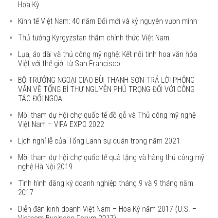
Hoa Kỳ
Kinh tế Việt Nam: 40 năm Đổi mới và kỷ nguyên vươn mình
Thủ tướng Kyrgyzstan thăm chính thức Việt Nam
Lụa, áo dài và thủ công mỹ nghệ: Kết nối tinh hoa văn hóa
Việt với thế giới từ San Francisco
BỘ TRƯỞNG NGOẠI GIAO BÙI THANH SƠN TRẢ LỜI PHỎNG
VẤN VỀ TỔNG BÍ THƯ NGUYỄN PHÚ TRỌNG ĐỐI VỚI CÔNG
TÁC ĐỐI NGOẠI
Mời tham dự Hội chợ quốc tế đồ gỗ và Thủ công mỹ nghệ
Việt Nam – VIFA EXPO 2022
Lịch nghỉ lễ của Tổng Lãnh sự quán trong năm 2021
Mời tham dự Hội chợ quốc tế quà tặng và hàng thủ công mỹ
nghệ Hà Nội 2019
Tình hình đăng ký doanh nghiệp tháng 9 và 9 tháng năm
2017
Diễn đàn kinh doanh Việt Nam – Hoa Kỳ năm 2017 (U.S. –