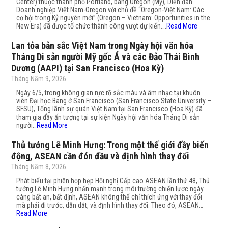
Center) thuộc thành phố Portland, bang Oregon (Mỹ), Diễn đàn
Doanh nghiệp Việt Nam-Oregon với chủ đề “Oregon-Việt Nam: Các
cơ hội trong Kỷ nguyên mới” (Oregon – Vietnam: Opportunities in the
New Era) đã được tổ chức thành công vượt dự kiến….
Read More
Lan tỏa bản sắc Việt Nam trong Ngày hội văn hóa
Tháng Di sản người Mỹ gốc Á và các Đảo Thái Bình
Dương (AAPI) tại San Francisco (Hoa Kỳ)
Tháng Năm 9, 2026
Ngày 6/5, trong không gian rực rỡ sắc màu và âm nhạc tại khuôn
viên Đại học Bang ở San Francisco (San Francisco State University –
SFSU), Tổng lãnh sự quán Việt Nam tại San Francisco (Hoa Kỳ) đã
tham gia đầy ấn tượng tại sự kiện Ngày hội văn hóa Tháng Di sản
người…
Read More
Thủ tướng Lê Minh Hưng: Trong một thế giới đầy biến
động, ASEAN cần đón đầu và định hình thay đổi
Tháng Năm 8, 2026
Phát biểu tại phiên họp hẹp Hội nghị Cấp cao ASEAN lần thứ 48, Thủ
tướng Lê Minh Hưng nhấn mạnh trong môi trường chiến lược ngày
càng bất an, bất định, ASEAN không thể chỉ thích ứng với thay đổi
mà phải đi trước, dẫn dắt, và định hình thay đổi. Theo đó, ASEAN…
Read More