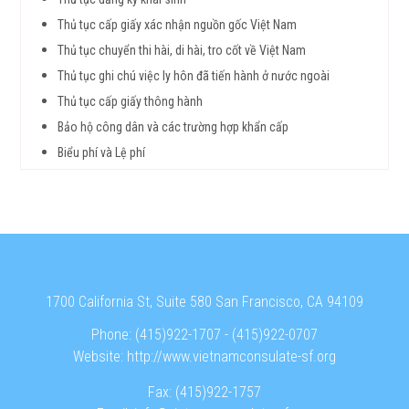
Thủ tục cấp giấy xác nhận nguồn gốc Việt Nam
Thủ tục chuyển thi hài, di hài, tro cốt về Việt Nam
Thủ tục ghi chú việc ly hôn đã tiến hành ở nước ngoài
Thủ tục cấp giấy thông hành
Bảo hộ công dân và các trường hợp khẩn cấp
Biểu phí và Lệ phí
1700 California St, Suite 580 San Francisco, CA 94109
Phone:
(415)922-1707
-
(415)922-0707
Website:
http://www.vietnamconsulate-sf.org
Fax:
(415)922-1757