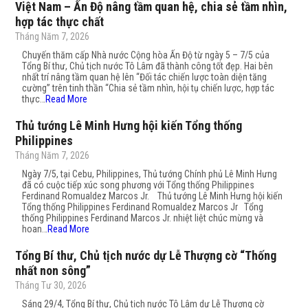
Việt Nam – Ấn Độ nâng tầm quan hệ, chia sẻ tầm nhìn,
hợp tác thực chất
Tháng Năm 7, 2026
Chuyến thăm cấp Nhà nước Cộng hòa Ấn Độ từ ngày 5 – 7/5 của
Tổng Bí thư, Chủ tịch nước Tô Lâm đã thành công tốt đẹp. Hai bên
nhất trí nâng tầm quan hệ lên “Đối tác chiến lược toàn diện tăng
cường” trên tinh thần “Chia sẻ tầm nhìn, hội tụ chiến lược, hợp tác
thực…
Read More
Thủ tướng Lê Minh Hưng hội kiến Tổng thống
Philippines
Tháng Năm 7, 2026
Ngày 7/5, tại Cebu, Philippines, Thủ tướng Chính phủ Lê Minh Hưng
đã có cuộc tiếp xúc song phương với Tổng thống Philippines
Ferdinand Romualdez Marcos Jr. Thủ tướng Lê Minh Hưng hội kiến
Tổng thống Philippines Ferdinand Romualdez Marcos Jr Tổng
thống Philippines Ferdinand Marcos Jr. nhiệt liệt chúc mừng và
hoan…
Read More
Tổng Bí thư, Chủ tịch nước dự Lễ Thượng cờ “Thống
nhất non sông”
Tháng Tư 30, 2026
Sáng 29/4, Tổng Bí thư, Chủ tịch nước Tô Lâm dự Lễ Thượng cờ