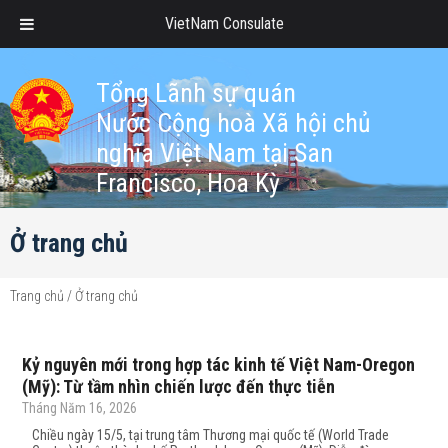
VietNam Consulate
Tổng Lãnh sự quán
Nước Cộng hoà Xã hội chủ
nghĩa Việt Nam tại San
Francisco, Hoa Kỳ
Ở trang chủ
Trang chủ
/
Ở trang chủ
Kỷ nguyên mới trong hợp tác kinh tế Việt Nam-Oregon
(Mỹ): Từ tầm nhìn chiến lược đến thực tiễn
Tháng Năm 16, 2026
Chiều ngày 15/5, tại trung tâm Thương mại quốc tế (World Trade