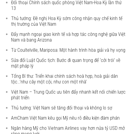
Đối thoại Chính sách quốc phòng Việt Nam-Hoa Kỳ lần thứ
13
Thủ tướng: Đề nghị Hoa Kỳ sớm công nhận quy chế kinh tế
thị trường của Việt Nam
Đẩy mạnh ngoại giao kinh tế và hợp tác công nghệ giữa Việt
Nam và bang Arizona
Từ Coultelville, Mariposa: Một hành trình hòa giải và hy vọng
Sửa đổi Luật Quốc tịch: Bước đi quan trọng để ‘cởi trói’ về
mặt pháp lý
Tổng Bí thư: Triển khai chính sách hoà hợp, hoà giải dân
tộc…’như cây một cội, như con một nhà’
Việt Nam – Trung Quốc ưu tiên đẩy nhanh kết nối chiến lược
phát triển
Thủ tướng: Việt Nam sẽ tăng đối thoại và không lo sợ
AmCham Việt Nam kêu gọi Mỹ nêu rõ điều kiện đàm phán
Ngân hàng Mỹ cho Vietnam Airlines vay hơn nửa tỷ USD mở
rộng mạng lưới