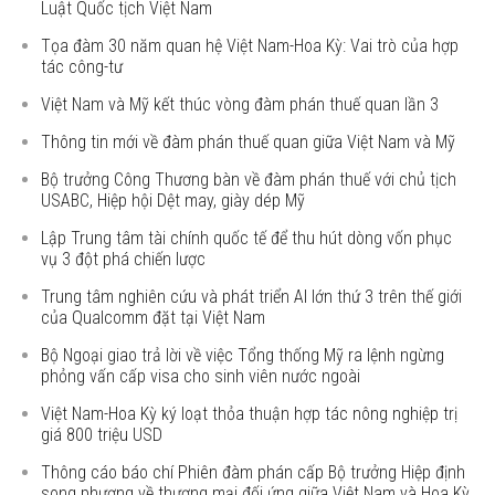
Luật Quốc tịch Việt Nam
Tọa đàm 30 năm quan hệ Việt Nam-Hoa Kỳ: Vai trò của hợp
tác công-tư
Việt Nam và Mỹ kết thúc vòng đàm phán thuế quan lần 3
Thông tin mới về đàm phán thuế quan giữa Việt Nam và Mỹ
Bộ trưởng Công Thương bàn về đàm phán thuế với chủ tịch
USABC, Hiệp hội Dệt may, giày dép Mỹ
Lập Trung tâm tài chính quốc tế để thu hút dòng vốn phục
vụ 3 đột phá chiến lược
Trung tâm nghiên cứu và phát triển AI lớn thứ 3 trên thế giới
của Qualcomm đặt tại Việt Nam
Bộ Ngoại giao trả lời về việc Tổng thống Mỹ ra lệnh ngừng
phỏng vấn cấp visa cho sinh viên nước ngoài
Việt Nam-Hoa Kỳ ký loạt thỏa thuận hợp tác nông nghiệp trị
giá 800 triệu USD
Thông cáo báo chí Phiên đàm phán cấp Bộ trưởng Hiệp định
song phương về thương mại đối ứng giữa Việt Nam và Hoa Kỳ