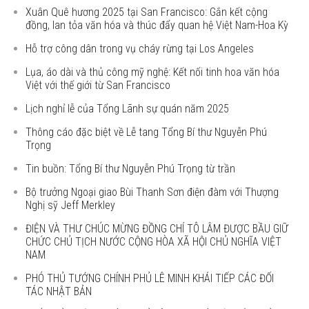
Xuân Quê hương 2025 tại San Francisco: Gắn kết cộng
đồng, lan tỏa văn hóa và thúc đẩy quan hệ Việt Nam-Hoa Kỳ
Hỗ trợ công dân trong vụ cháy rừng tại Los Angeles
Lụa, áo dài và thủ công mỹ nghệ: Kết nối tinh hoa văn hóa
Việt với thế giới từ San Francisco
Lịch nghỉ lễ của Tổng Lãnh sự quán năm 2025
Thông cáo đặc biệt về Lễ tang Tổng Bí thư Nguyễn Phú
Trọng
Tin buồn: Tổng Bí thư Nguyễn Phú Trọng từ trần
Bộ trưởng Ngoại giao Bùi Thanh Sơn điện đàm với Thượng
Nghị sỹ Jeff Merkley
ĐIỆN VÀ THƯ CHÚC MỪNG ĐỒNG CHÍ TÔ LÂM ĐƯỢC BẦU GIỮ
CHỨC CHỦ TỊCH NƯỚC CỘNG HÒA XÃ HỘI CHỦ NGHĨA VIỆT
NAM
PHÓ THỦ TƯỚNG CHÍNH PHỦ LÊ MINH KHÁI TIẾP CÁC ĐỐI
TÁC NHẬT BẢN