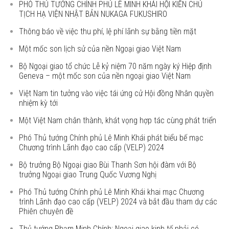
PHÓ THỦ TƯỚNG CHÍNH PHỦ LÊ MINH KHÁI HỘI KIẾN CHỦ
TỊCH HẠ VIỆN NHẬT BẢN NUKAGA FUKUSHIRO
Thông báo về việc thu phí, lệ phí lãnh sự bằng tiền mặt
Một mốc son lịch sử của nền Ngoại giao Việt Nam
Bộ Ngoại giao tổ chức Lễ kỷ niệm 70 năm ngày ký Hiệp định
Geneva – một mốc son của nền ngoại giao Việt Nam
Việt Nam tin tưởng vào việc tái ứng cử Hội đồng Nhân quyền
nhiệm kỳ tới
Một Việt Nam chân thành, khát vọng hợp tác cùng phát triển
Phó Thủ tướng Chính phủ Lê Minh Khái phát biểu bế mạc
Chương trình Lãnh đạo cao cấp (VELP) 2024
Bộ trưởng Bộ Ngoại giao Bùi Thanh Sơn hội đàm với Bộ
trưởng Ngoại giao Trung Quốc Vương Nghị
Phó Thủ tướng Chính phủ Lê Minh Khái khai mạc Chương
trình Lãnh đạo cao cấp (VELP) 2024 và bắt đầu tham dự các
Phiên chuyên đề
Thủ tướng Phạm Minh Chính: Ngoại giao kinh tế phải có