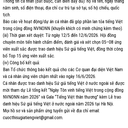
Thông tin cá nhân (bắt buộc, cần điền đầy đủ): họ và tên, ngày tháng
năm sinh, số điện thoại, địa chỉ cư trú tại sở tại, số hộ chiếu, quốc
tịch.
Báo cáo về hoạt động/dự án cá nhân đã góp phần lan tỏa tiếng Việt
trong cộng đồng NVNONN (khuyến khích có minh chứng kèm theo).
(iii) Thời gian xét duyệt: Từ ngày 12/5 đến 12/6/2026. Hội đồng
chuyên môn tiến hành chấm điểm, đánh giá và xét chọn 05–08 ứng
viên xuất sắc được trao danh hiệu Sứ giả tiếng Việt, đồng thời công
bố Top 15 ứng viên xuất sắc.
(iv) Công bố kết quả:
Ban Tổ chức thông báo kết quả cho các Cơ quan đại diện Việt Nam
và cá nhân ứng viên chậm nhất vào ngày 16/6/2026.
Cá nhân được trao danh hiệu Sứ giả tiếng Việt ở nước ngoài sẽ được
mời tham dự Lễ tổng kết “Ngày Tôn vinh tiếng Việt trong cộng đồng
NVNONN năm 2026” và Gala “Tiếng Việt thân thương” kèm Lễ trao
danh hiệu Sứ giả tiếng Việt ở nước ngoài năm 2026 tại Hà Nội.
Mọi hồ sơ và sản phẩm ứng tuyển gửi về địa chỉ email:
cuocthisugiatiengviet@gmail.com.