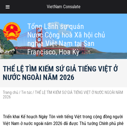
VietNam Consulate
Tổng Lãnh sự quán
Nước Cộng hoà Xã hội chủ
nghĩa Việt Nam tại San
Francisco, Hoa Kỳ
THỂ LỆ TÌM KIẾM SỨ GIẢ TIẾNG VIỆT Ở
NƯỚC NGOÀI NĂM 2026
Trang chủ
/
Tin tức
/
THỂ LỆ TÌM KIẾM SỨ GIẢ TIẾNG VIỆT Ở NƯỚC NGOÀI NĂM
2026
Triển khai Kế hoạch Ngày Tôn vinh tiếng Việt trong cộng đồng người
Việt Nam ở nước ngoài năm 2026 đã được Thủ tướng Chính phủ phê