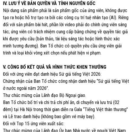
IV. LƯU Ý VỀ BẢN QUYỀN VÀ TÍNH NGUYÊN GỐC
Nội dung sản phẩm phải là sản phẩm gốc của ứng viên, không được
tạo ra hoặc hỗ trợ tạo ra bởi các công cụ trí tuệ nhân tạo (AI). Riêng
đối với sản phẩm bài hát, phần lời video phải do chính ứng viên sáng
tác; ứng viên có trách nhiệm cung cấp bằng chứng về quyền tác giả
khi được yêu cầu (bản thảo, tài liệu sáng tác hoặc hình thức xác
minh tương đương). Ban Tổ chức có quyền yêu cầu ứng viên giải
trình và loại khỏi vòng xét chọn nếu phát hiện vi phạm.
V. CÔNG BỐ KẾT QUẢ VÀ HÌNH THỨC KHEN THƯỞNG
Đối với ứng viên đạt danh hiệu Sứ giả tiếng Việt 2026:
Chứng nhận của Ban Tổ chức công nhận danh hiệu “Sứ giả tiếng Việt
ở nước ngoài năm 2026”.
Thư chúc mừng của Lãnh đạo Bộ Ngoại giao.
Ban Tổ chức bố trí và chi trả chi phí ăn, di chuyển và lưu trú (02
đêm) tại Hà Nội trong thời gian diễn ra Gala “Tiếng Việt thân thương”
và Lễ trao danh hiệu (không bao gồm vé máy bay).
Đối với Top 15 ứng viên xuất sắc:
Thư chúc mừng của Lãnh đạo Ủy ban Nhà nước về người Việt Nam