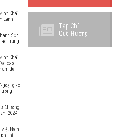
Minh Khái
nh Lãnh
Tạp Chí
Quê Hương
 Thanh Sơn
giao Trung
Minh Khái
đạo cao
tham dự
Ngoại giao
 trong
dự Chương
 Nam 2024
 Việt Nam
phi thị