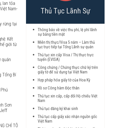
, lan tỏa
 Việt Nam-
Thủ Tục Lãnh Sự
y rừng tại
Thông báo về việc thu phí, lệ phí lãnh
sự bằng tiền mặt
hệ: Kết
Miễn thị thực/Visa 5 năm – Làm thủ
hế giới từ
tục trực tiếp tại Tổng Lãnh sự quán
Thủ tục xin cấp Visa / Thị thực trực
ự quán
tuyến (EVISA)
Công chứng / Chứng thực chữ ký trên
giấy tờ để sử dụng tại Việt Nam
g Tổng Bí
Hợp pháp hóa giấy tờ của Hoa Kỳ
Hồ sơ Công hàm Độc thân
 Phú
Thủ tục xin cấp, cấp đổi Hộ chiếu Việt
Nam
anh Sơn
Thủ tục đăng ký khai sinh
Jeff
Thủ tục cấp giấy xác nhận nguồn gốc
Việt Nam
NG CHÍ TÔ