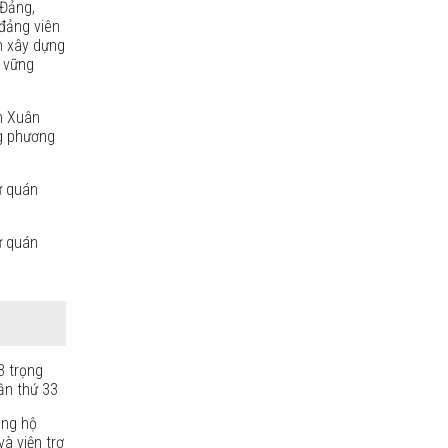
Đảng,
đảng viên
n xây dựng
, vững
h Xuân
g phương
ự quán
ự quán
3 trọng
ần thứ 33
ủng hộ
à viện trợ