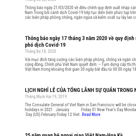
Thông báo ngày 21/03/2020 về điều chỉnh quy định xuất nhập cản
Nam Trong bối cảnh dịch Covid-19 tiếp tục diễn biến phức tạp trên 
các biện pháp phòng chống, ngăn ngừa và kiểm soát sự lây lan c
Thông báo ngày 17 tháng 3 năm 2020 về quy định 
phó dịch Covid-19
Tháng Ba 18, 2020
Với mục đích tăng cường các biện pháp phòng, chống và ngăn chặ
cộng đồng, Chính phủ Việt Nam quyết định: – Tạm dừng cấp thị 
Việt Nam trong khoảng thời gian 30 ngày bắt đầu từ 00:00 ngày 
LỊCH NGHỈ LỄ CỦA TỔNG LÃNH SỰ QUÁN TRONG 
Tháng Mười Hai 19, 2019
The Consulate General of Viet Nam in San Francisco will be clos
holidays in 2021 January Friday 01 New Year’s Day Mo
Day (US) February Friday 12 Viet…
Read More
25 năm quan hệ ngoại giao Việt Nam-Hoa Kỳ