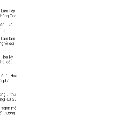
 Lâm tiếp
 Hùng Cao
 đàm với
ờng
ô Lâm làm
g về đối
m-Hoa Kỳ
 hài cốt
p đoàn Hoa
ái phát
ng Bí thư,
ngri-La 23
Oregon mở
ế, thương