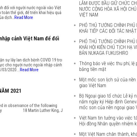
LÂM ĐƯỢC BẦU GIỮ CHỨC CH
h đối với người nước ngoài vào Việt
NƯỚC CỘNG HÒA XÃ HỘI CHỦ
toàn thế giới, để triển khai hiệu quả
VIỆT NAM
ủa dịch…
Read More
PHÓ THỦ TƯỚNG CHÍNH PHỦ 
KHÁI TIẾP CÁC ĐỐI TÁC NHẬT
nhập cảnh Việt Nam để đối
PHÓ THỦ TƯỚNG CHÍNH PHỦ 
KHÁI HỘI KIẾN CHỦ TỊCH HẠ 
BẢN NUKAGA FUKUSHIRO
n sự lây lan dịch bệnh COVID 19 trong
Thông báo về việc thu phí, lệ 
thực cho người nước ngoài nhập cảnh
bằng tiền mặt
18/03/2020….
Read More
Một mốc son lịch sử của nền
giao Việt Nam
NĂM 2021
Bộ Ngoại giao tổ chức Lễ kỷ 
năm ngày ký Hiệp định Genev
ed in observance of the following
mốc son của nền ngoại giao 
nday 18 Martin Luther King, Jr.
Việt Nam tin tưởng vào việc t
Hội đồng Nhân quyền nhiệm kỳ
Một Việt Nam chân thành, kh