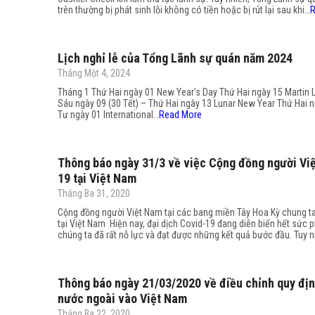
trên thường bị phát sinh lỗi không có tiền hoặc bị rút lại sau khi…
R
Lịch nghỉ lễ của Tổng Lãnh sự quán năm 2024
Tháng Một 4, 2024
Tháng 1 Thứ Hai ngày 01 New Year’s Day Thứ Hai ngày 15 Marti
Sáu ngày 09 (30 Tết) – Thứ Hai ngày 13 Lunar New Year Thứ Ha
Tư ngày 01 International…
Read More
Thông báo ngày 31/3 về việc Cộng đồng người Việ
19 tại Việt Nam
Tháng Ba 31, 2020
Cộng đồng người Việt Nam tại các bang miền Tây Hoa Kỳ chung ta
tại Việt Nam ​ Hiện nay, đại dịch Covid-19 đang diễn biến hết sức p
chúng ta đã rất nỗ lực và đạt được những kết quả bước đầu. Tuy 
Thông báo ngày 21/03/2020 về điều chỉnh quy địn
nước ngoài vào Việt Nam
Tháng Ba 22, 2020