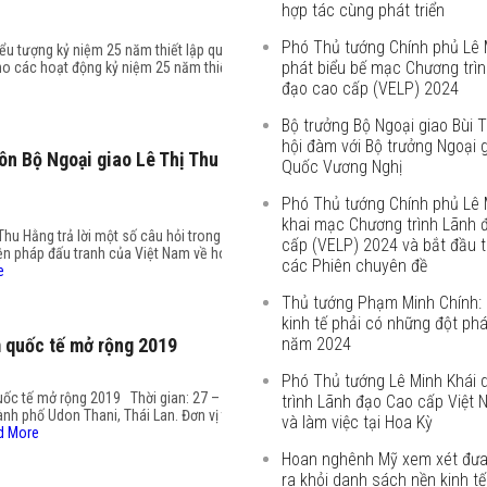
hợp tác cùng phát triển
Phó Thủ tướng Chính phủ Lê 
iểu tượng kỷ niệm 25 năm thiết lập quan
phát biểu bế mạc Chương trì
ho các hoạt động kỷ niệm 25 năm thiết
đạo cao cấp (VELP) 2024
Bộ trưởng Bộ Ngoại giao Bùi
hội đàm với Bộ trưởng Ngoại 
ôn Bộ Ngoại giao Lê Thị Thu
Quốc Vương Nghị
Phó Thủ tướng Chính phủ Lê 
khai mạc Chương trình Lãnh 
hu Hằng trả lời một số câu hỏi trong
cấp (VELP) 2024 và bắt đầu 
iện pháp đấu tranh của Việt Nam về hoạt
các Phiên chuyên đề
e
Thủ tướng Phạm Minh Chính: 
kinh tế phải có những đột phá
m quốc tế mở rộng 2019
năm 2024
Phó Thủ tướng Lê Minh Khái 
uốc tế mở rộng 2019 Thời gian: 27 –
trình Lãnh đạo Cao cấp Việt
nh phố Udon Thani, Thái Lan. Đơn vị tổ
và làm việc tại Hoa Kỳ
d More
Hoan nghênh Mỹ xem xét đưa
ra khỏi danh sách nền kinh tế 