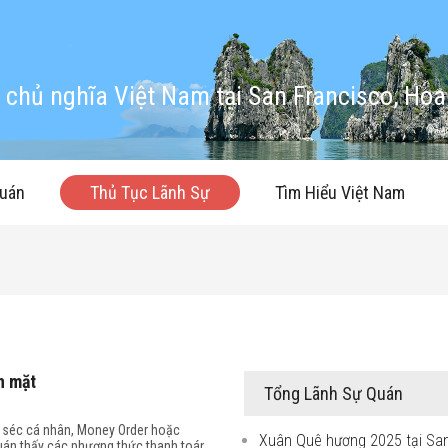
chủ nghĩa Việt Nam tại San Francisco, Hoa
quán
Thủ Tục Lãnh Sự
Tìm Hiểu Việt Nam
n mặt
Tổng Lãnh Sự Quán
g séc cá nhân, Money Order hoặc
Xuân Quê hương 2025 tại Sa
quán thấy các phương thức thanh toán