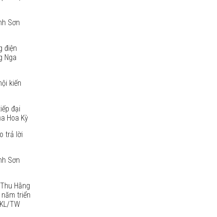
anh Sơn
g điện
g Nga
ội kiến
iếp đại
ủa Hoa Kỳ
 trả lời
anh Sơn
ị Thu Hằng
 năm triển
2-KL/TW