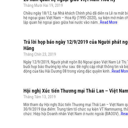
Tháng Mười Hai 19, 2019
Chiều ngày 18/12, tại Nhà khách Chính phủ đã diễn ra Lễ ra mắt b
hệ ngoại giao Việt Nam – Hoa Kỳ (1995-2020), sự kiện mở màn c
lập quan hệ ngoại giao giữa hai nước vào năm…
Read More
Trả lời họp báo ngày 12/9/2019 của Người phát ng
Hằng
Tháng Chín 23, 2019
Ngày 12/9/2019, Người phát ngôn Bộ Ngoại giao Việt Nam Lê Thị T
buổi họp báo thường kỳ như sau: Đề nghị cập nhật thông tin và b
động của tàu Hải Dương 08 trong vùng đặc quyền kinh…
Read Mor
Hội nghị Xúc tiến Thương mại Thái Lan – Việt Na
Tháng Tám 13, 2019
Mời tham dự Hội nghị Xúc tiến Thương mại Thái Lan – Việt Nam q
30/9/2019 Địa điểm: Trung tâm tổ chức sự kiện VT Namnueng, thà
chức: Hiệp hội Doanh nhân Việt Nam ở nước ngoài (BAOOV)…
Rea