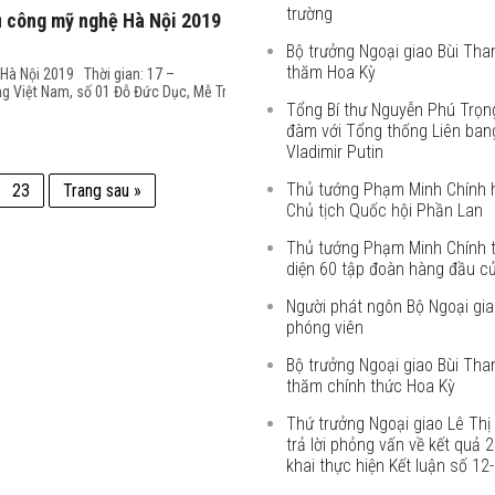
trường
ủ công mỹ nghệ Hà Nội 2019
Bộ trưởng Ngoại giao Bùi Th
thăm Hoa Kỳ
Hà Nội 2019 Thời gian: 17 –
g Việt Nam, số 01 Đỗ Đức Dục, Mễ Trì,
Tổng Bí thư Nguyễn Phú Trọn
đàm với Tổng thống Liên ban
Vladimir Putin
Thủ tướng Phạm Minh Chính h
23
Trang sau »
Chủ tịch Quốc hội Phần Lan
Thủ tướng Phạm Minh Chính t
diện 60 tập đoàn hàng đầu c
Người phát ngôn Bộ Ngoại giao
phóng viên
Bộ trưởng Ngoại giao Bùi Th
thăm chính thức Hoa Kỳ
Thứ trưởng Ngoại giao Lê Th
trả lời phỏng vấn về kết quả 2
khai thực hiện Kết luận số 1