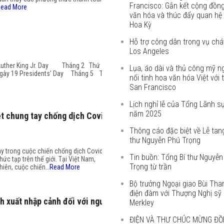
Francisco: Gắn kết cộng đồng
ead More
văn hóa và thúc đẩy quan hệ
Hoa Kỳ
Hỗ trợ công dân trong vụ chá
Los Angeles
n Luther King Jr. Day Tháng 2 Thứ
Lụa, áo dài và thủ công mỹ ng
i ngày 19 Presidents’ Day Tháng 5 Thứ
nối tinh hoa văn hóa Việt với t
San Francisco
Lịch nghỉ lễ của Tổng Lãnh s
năm 2025
t chung tay chống dịch Covid-
Thông cáo đặc biệt về Lễ tan
thư Nguyễn Phú Trọng
y trong cuộc chiến chống dịch Covid-19
Tin buồn: Tổng Bí thư Nguyễn
hức tạp trên thế giới. Tại Việt Nam,
Trọng từ trần
nhiên, cuộc chiến…
Read More
Bộ trưởng Ngoại giao Bùi Th
điện đàm với Thượng Nghị sỹ 
h xuất nhập cảnh đối với người
Merkley
ĐIỆN VÀ THƯ CHÚC MỪNG ĐỒ