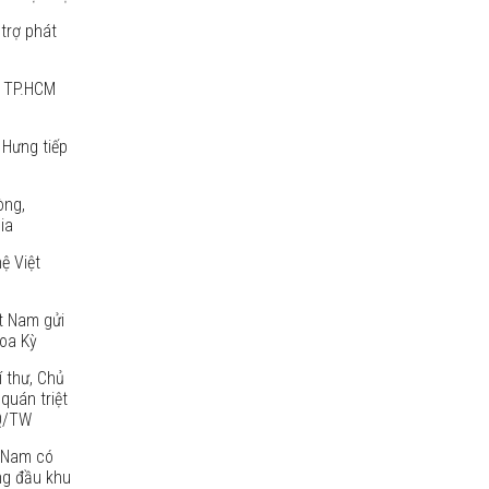
trợ phát
p TP.HCM
 Hưng tiếp
òng,
ia
ệ Việt
t Nam gửi
oa Kỳ
í thư, Chủ
quán triệt
NQ/TW
 Nam có
ng đầu khu