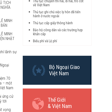
Thủ tục chuyển thi hài, di hài, tro cốt
Ủ TỊCH
về Việt Nam
 NGHĨA
Thủ tục ghi chú việc ly hôn đã tiến
hành ở nước ngoài
LÊ MINH
Thủ tục cấp giấy thông hành
 BẢN
Bảo hộ công dân và các trường hợp
LÊ MINH
khẩn cấp
VIỆN NHẬT
Biểu phí và Lệ phí
phí lãnh sự
 Ngoại
Bộ Ngoại Giao
Việt Nam
niệm 70
a – một
Việt Nam
ái ứng cử
Thế Giới
 tới
& Việt Nam
át vọng