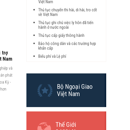
Việt Nam
Thủ tục chuyển thi hài, di hài, tro cốt
về Việt Nam
Thủ tục ghi chú việc ly hôn đã tiến
hành ở nước ngoài
Thủ tục cấp giấy thông hành
Bảo hộ công dân và các trường hợp
khẩn cấp
 trợ
Biểu phí và Lệ phí
ệt Nam
ghiệp và
 án phát
Hoa Kỳ -
Bộ Ngoại Giao
 hơn
Việt Nam
Thế Giới