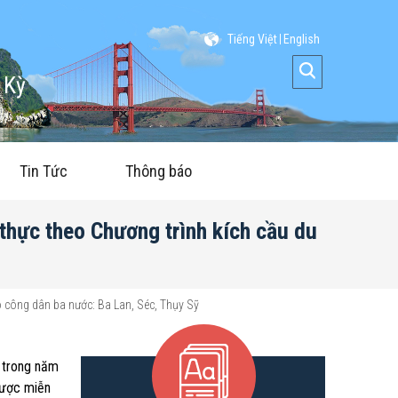
Tiếng Việt
English
 Kỳ
Tin Tức
Thông báo
thực theo Chương trình kích cầu du
o công dân ba nước: Ba Lan, Séc, Thụy Sỹ
h trong năm
được miễn