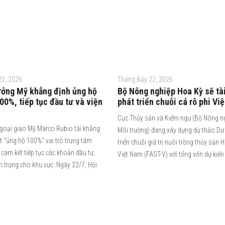
22, 2026
Tháng Bảy 22, 2026
ưởng Mỹ khẳng định ủng hộ
Bộ Nông nghiệp Hoa Kỳ sẽ tài
0%, tiếp tục đầu tư và viện
phát triển chuỗi cá rô phi Vi
Cục Thủy sản và Kiểm ngư (Bộ Nông n
goại giao Mỹ Marco Rubio tái khẳng
Môi trường) đang xây dựng dự thảo Dự
t “ủng hộ 100%” vai trò trung tâm
triển chuỗi giá trị nuôi trồng thủy sản 
cam kết tiếp tục các khoản đầu tư,
Việt Nam (FAST-V) với tổng vốn dự kiến
an trọng cho khu vực. Ngày 22/7, Hội