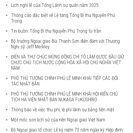
Lịch nghỉ lễ của Tổng Lãnh sự quán năm 2025
Thông cáo đặc biệt về Lễ tang Tổng Bí thư Nguyễn Phú
Trọng
Tin buồn: Tổng Bí thư Nguyễn Phú Trọng từ trần
Bộ trưởng Ngoại giao Bùi Thanh Sơn điện đàm với Thượng
Nghị sỹ Jeff Merkley
ĐIỆN VÀ THƯ CHÚC MỪNG ĐỒNG CHÍ TÔ LÂM ĐƯỢC BẦU GIỮ
CHỨC CHỦ TỊCH NƯỚC CỘNG HÒA XÃ HỘI CHỦ NGHĨA VIỆT
NAM
PHÓ THỦ TƯỚNG CHÍNH PHỦ LÊ MINH KHÁI TIẾP CÁC ĐỐI
TÁC NHẬT BẢN
PHÓ THỦ TƯỚNG CHÍNH PHỦ LÊ MINH KHÁI HỘI KIẾN CHỦ
TỊCH HẠ VIỆN NHẬT BẢN NUKAGA FUKUSHIRO
Thông báo về việc thu phí, lệ phí lãnh sự bằng tiền mặt
Một mốc son lịch sử của nền Ngoại giao Việt Nam
Bộ Ngoại giao tổ chức Lễ kỷ niệm 70 năm ngày ký Hiệp định