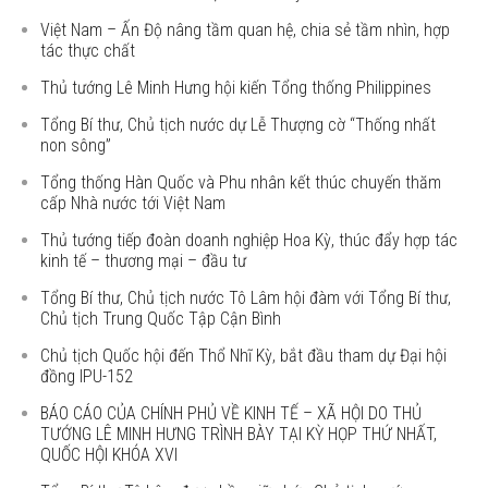
Việt Nam – Ấn Độ nâng tầm quan hệ, chia sẻ tầm nhìn, hợp
tác thực chất
Thủ tướng Lê Minh Hưng hội kiến Tổng thống Philippines
Tổng Bí thư, Chủ tịch nước dự Lễ Thượng cờ “Thống nhất
non sông”
Tổng thống Hàn Quốc và Phu nhân kết thúc chuyến thăm
cấp Nhà nước tới Việt Nam
Thủ tướng tiếp đoàn doanh nghiệp Hoa Kỳ, thúc đẩy hợp tác
kinh tế – thương mại – đầu tư
Tổng Bí thư, Chủ tịch nước Tô Lâm hội đàm với Tổng Bí thư,
Chủ tịch Trung Quốc Tập Cận Bình
Chủ tịch Quốc hội đến Thổ Nhĩ Kỳ, bắt đầu tham dự Đại hội
đồng IPU-152
BÁO CÁO CỦA CHÍNH PHỦ VỀ KINH TẾ – XÃ HỘI DO THỦ
TƯỚNG LÊ MINH HƯNG TRÌNH BÀY TẠI KỲ HỌP THỨ NHẤT,
QUỐC HỘI KHÓA XVI