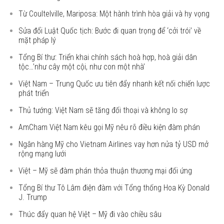
Từ Coultelville, Mariposa: Một hành trình hòa giải và hy vọng
Sửa đổi Luật Quốc tịch: Bước đi quan trọng để ‘cởi trói’ về
mặt pháp lý
Tổng Bí thư: Triển khai chính sách hoà hợp, hoà giải dân
tộc…’như cây một cội, như con một nhà’
Việt Nam – Trung Quốc ưu tiên đẩy nhanh kết nối chiến lược
phát triển
Thủ tướng: Việt Nam sẽ tăng đối thoại và không lo sợ
AmCham Việt Nam kêu gọi Mỹ nêu rõ điều kiện đàm phán
Ngân hàng Mỹ cho Vietnam Airlines vay hơn nửa tỷ USD mở
rộng mạng lưới
Việt – Mỹ sẽ đàm phán thỏa thuận thương mại đối ứng
Tổng Bí thư Tô Lâm điện đàm với Tổng thống Hoa Kỳ Donald
J. Trump
Thúc đẩy quan hệ Việt – Mỹ đi vào chiều sâu