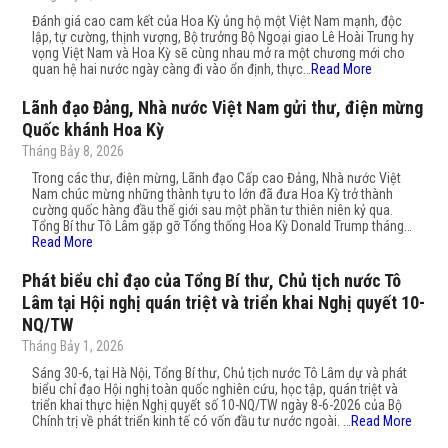
Đánh giá cao cam kết của Hoa Kỳ ủng hộ một Việt Nam mạnh, độc
lập, tự cường, thịnh vượng, Bộ trưởng Bộ Ngoại giao Lê Hoài Trung hy
vọng Việt Nam và Hoa Kỳ sẽ cùng nhau mở ra một chương mới cho
quan hệ hai nước ngày càng đi vào ổn định, thực…
Read More
Lãnh đạo Đảng, Nhà nước Việt Nam gửi thư, điện mừng
Quốc khánh Hoa Kỳ
Tháng Bảy 8, 2026
Trong các thư, điện mừng, Lãnh đạo Cấp cao Đảng, Nhà nước Việt
Nam chúc mừng những thành tựu to lớn đã đưa Hoa Kỳ trở thành
cường quốc hàng đầu thế giới sau một phần tư thiên niên kỷ qua.
Tổng Bí thư Tô Lâm gặp gỡ Tổng thống Hoa Kỳ Donald Trump tháng…
Read More
Phát biểu chỉ đạo của Tổng Bí thư, Chủ tịch nước Tô
Lâm tại Hội nghị quán triệt và triển khai Nghị quyết 10-
NQ/TW
Tháng Bảy 1, 2026
Sáng 30-6, tại Hà Nội, Tổng Bí thư, Chủ tịch nước Tô Lâm dự và phát
biểu chỉ đạo Hội nghị toàn quốc nghiên cứu, học tập, quán triệt và
triển khai thực hiện Nghị quyết số 10-NQ/TW ngày 8-6-2026 của Bộ
Chính trị về phát triển kinh tế có vốn đầu tư nước ngoài. …
Read More