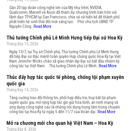
Gần 20 tập đoàn công nghệ lớn của Mỹ như Intel, NVIDIA,
Qualcomm, Marvell và Axon đã tham dự chương trình bàn tròn với
lãnh đạo TP.HCM tại San Francisco, chia sẻ và hiến kế để thành phố
phát triển hệ sinh thái đổi mới sáng tạo. Phó chủ tịch UBND TP
Nguyễn Công…
Read More
Thủ tướng Chính phủ Lê Minh Hưng tiếp Đại sứ Hoa Kỳ
Tháng Bảy 15, 2026
Ngày 13/7, tại Trụ sở Chính phủ, Thủ tướng Chính phủ Lê Minh Hưng
đã tiếp Đại sứ Đặc mệnh toàn quyền Hợp chúng quốc Hoa Kỳ tại Việt
Nam Jennifer Wicks chào xã giao nhân dịp Đại sứ bắt đầu nhiệm kỳ
công tác tại Việt Nam. Thủ tướng Chính phủ Lê Minh…
Read More
Thúc đẩy hợp tác quốc tế phòng, chống tội phạm xuyên
quốc gia
Tháng Bảy 14, 2026
Tăng cường trao đổi thông tin, phối hợp điều tra, truy bắt tội phạm
xuyên quốc gia; mở rộng hợp tác gìn giữ hòa bình, an ninh mạng và
ứng dụng công nghệ cao là những nội dung trọng tâm trong chuyến
công tác tại Hoa Kỳ từ ngày 5 đến 11/7 của Đoàn đại…
Read More
Mở ra chương mới cho quan hệ Việt Nam – Hoa Kỳ
Tháng Bảy 8, 2026