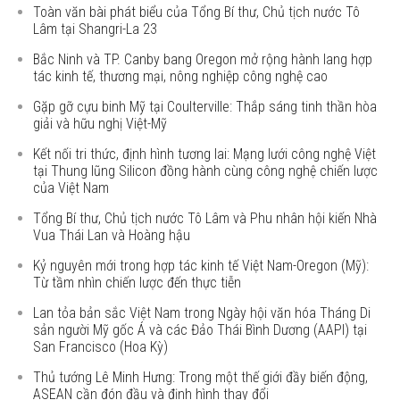
Toàn văn bài phát biểu của Tổng Bí thư, Chủ tịch nước Tô
Lâm tại Shangri-La 23
Bắc Ninh và TP. Canby bang Oregon mở rộng hành lang hợp
tác kinh tế, thương mại, nông nghiệp công nghệ cao
Gặp gỡ cựu binh Mỹ tại Coulterville: Thắp sáng tinh thần hòa
giải và hữu nghị Việt-Mỹ
Kết nối tri thức, định hình tương lai: Mạng lưới công nghệ Việt
tại Thung lũng Silicon đồng hành cùng công nghệ chiến lược
của Việt Nam
Tổng Bí thư, Chủ tịch nước Tô Lâm và Phu nhân hội kiến Nhà
Vua Thái Lan và Hoàng hậu
Kỷ nguyên mới trong hợp tác kinh tế Việt Nam-Oregon (Mỹ):
Từ tầm nhìn chiến lược đến thực tiễn
Lan tỏa bản sắc Việt Nam trong Ngày hội văn hóa Tháng Di
sản người Mỹ gốc Á và các Đảo Thái Bình Dương (AAPI) tại
San Francisco (Hoa Kỳ)
Thủ tướng Lê Minh Hưng: Trong một thế giới đầy biến động,
ASEAN cần đón đầu và định hình thay đổi