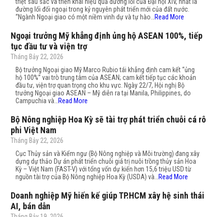
triệt sâu sắc và triển khai hiệu quả đường lối của Đại hội XIV, nhất là
đường lối đối ngoại trong kỷ nguyên phát triển mới của đất nước.
“Ngành Ngoại giao có một niềm vinh dự và tự hào…
Read More
Ngoại trưởng Mỹ khẳng định ủng hộ ASEAN 100%, tiếp
tục đầu tư và viện trợ
Tháng Bảy 22, 2026
Bộ trưởng Ngoại giao Mỹ Marco Rubio tái khẳng định cam kết “ủng
hộ 100%” vai trò trung tâm của ASEAN; cam kết tiếp tục các khoản
đầu tư, viện trợ quan trọng cho khu vực. Ngày 22/7, Hội nghị Bộ
trưởng Ngoại giao ASEAN – Mỹ diễn ra tại Manila, Philippines, do
Campuchia và…
Read More
Bộ Nông nghiệp Hoa Kỳ sẽ tài trợ phát triển chuỗi cá rô
phi Việt Nam
Tháng Bảy 22, 2026
Cục Thủy sản và Kiểm ngư (Bộ Nông nghiệp và Môi trường) đang xây
dựng dự thảo Dự án phát triển chuỗi giá trị nuôi trồng thủy sản Hoa
Kỳ – Việt Nam (FAST-V) với tổng vốn dự kiến hơn 15,6 triệu USD từ
nguồn tài trợ của Bộ Nông nghiệp Hoa Kỳ (USDA) và…
Read More
Doanh nghiệp Mỹ hiến kế giúp TP.HCM xây hệ sinh thái
AI, bán dẫn
Tháng Bảy 19, 2026