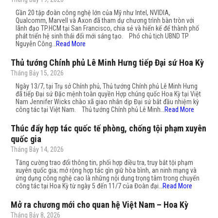
Gần 20 tập đoàn công nghệ lớn của Mỹ như Intel, NVIDIA,
Qualcomm, Marvell và Axon đã tham dự chương trình bàn tròn với
lãnh đạo TP.HCM tại San Francisco, chia sẻ và hiến kế để thành phố
phát triển hệ sinh thái đổi mới sáng tạo. Phó chủ tịch UBND TP
Nguyễn Công…
Read More
Thủ tướng Chính phủ Lê Minh Hưng tiếp Đại sứ Hoa Kỳ
Tháng Bảy 15, 2026
Ngày 13/7, tại Trụ sở Chính phủ, Thủ tướng Chính phủ Lê Minh Hưng
đã tiếp Đại sứ Đặc mệnh toàn quyền Hợp chúng quốc Hoa Kỳ tại Việt
Nam Jennifer Wicks chào xã giao nhân dịp Đại sứ bắt đầu nhiệm kỳ
công tác tại Việt Nam. Thủ tướng Chính phủ Lê Minh…
Read More
Thúc đẩy hợp tác quốc tế phòng, chống tội phạm xuyên
quốc gia
Tháng Bảy 14, 2026
Tăng cường trao đổi thông tin, phối hợp điều tra, truy bắt tội phạm
xuyên quốc gia; mở rộng hợp tác gìn giữ hòa bình, an ninh mạng và
ứng dụng công nghệ cao là những nội dung trọng tâm trong chuyến
công tác tại Hoa Kỳ từ ngày 5 đến 11/7 của Đoàn đại…
Read More
Mở ra chương mới cho quan hệ Việt Nam – Hoa Kỳ
Tháng Bảy 8, 2026