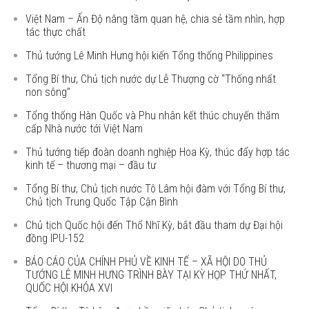
Việt Nam – Ấn Độ nâng tầm quan hệ, chia sẻ tầm nhìn, hợp
tác thực chất
Thủ tướng Lê Minh Hưng hội kiến Tổng thống Philippines
Tổng Bí thư, Chủ tịch nước dự Lễ Thượng cờ “Thống nhất
non sông”
Tổng thống Hàn Quốc và Phu nhân kết thúc chuyến thăm
cấp Nhà nước tới Việt Nam
Thủ tướng tiếp đoàn doanh nghiệp Hoa Kỳ, thúc đẩy hợp tác
kinh tế – thương mại – đầu tư
Tổng Bí thư, Chủ tịch nước Tô Lâm hội đàm với Tổng Bí thư,
Chủ tịch Trung Quốc Tập Cận Bình
Chủ tịch Quốc hội đến Thổ Nhĩ Kỳ, bắt đầu tham dự Đại hội
đồng IPU-152
BÁO CÁO CỦA CHÍNH PHỦ VỀ KINH TẾ – XÃ HỘI DO THỦ
TƯỚNG LÊ MINH HƯNG TRÌNH BÀY TẠI KỲ HỌP THỨ NHẤT,
QUỐC HỘI KHÓA XVI