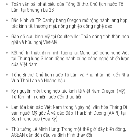
Toàn văn bài phát biểu của Tổng Bí thư, Chủ tịch nước Tô
Lâm tại Shangri-La 23
Bắc Ninh và TP. Canby bang Oregon mở rộng hành lang hợp
tác kinh tế, thương mại, nông nghiệp công nghệ cao
Gặp gỡ cựu binh Mỹ tại Coulterville: Thắp sáng tinh thần hòa
giải và hữu nghị Việt-Mỹ
Kết nối tri thức, định hình tương lai: Mạng lưới công nghệ Việt
tại Thung lũng Silicon đồng hành cùng công nghệ chiến lược
của Việt Nam
Tổng Bí thư, Chủ tịch nước Tô Lâm và Phu nhân hội kiến Nhà
Vua Thái Lan và Hoàng hậu
Kỷ nguyên mới trong hợp tác kinh tế Việt Nam-Oregon (Mỹ):
Từ tầm nhìn chiến lược đến thực tiễn
Lan tỏa bản sắc Việt Nam trong Ngày hội văn hóa Tháng Di
sản người Mỹ gốc Á và các Đảo Thái Bình Dương (AAPI) tại
San Francisco (Hoa Kỳ)
Thủ tướng Lê Minh Hưng: Trong một thế giới đầy biến động,
ASEAN cần đón đầu và định hình thay đổi