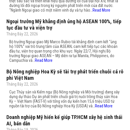
triệt sâu sắc và triển khai hiệu quả đường lối của Đại hội XIV, nhất là
đường lối đối ngoại trong kỷ nguyên phát triển mới của đất nước.
“Ngành Ngoại giao có một niềm vinh dự và tự hào…
Read More
Ngoại trưởng Mỹ khẳng định ủng hộ ASEAN 100%, tiếp
tục đầu tư và viện trợ
Tháng Bảy 22, 2026
Bộ trưởng Ngoại giao Mỹ Marco Rubio tái khẳng định cam kết “ủng
hộ 100%” vai trò trung tâm của ASEAN; cam kết tiếp tục các khoản
đầu tư, viện trợ quan trọng cho khu vực. Ngày 22/7, Hội nghị Bộ
trưởng Ngoại giao ASEAN – Mỹ diễn ra tại Manila, Philippines, do
Campuchia và…
Read More
Bộ Nông nghiệp Hoa Kỳ sẽ tài trợ phát triển chuỗi cá rô
phi Việt Nam
Tháng Bảy 22, 2026
Cục Thủy sản và Kiểm ngư (Bộ Nông nghiệp và Môi trường) đang xây
dựng dự thảo Dự án phát triển chuỗi giá trị nuôi trồng thủy sản Hoa
Kỳ – Việt Nam (FAST-V) với tổng vốn dự kiến hơn 15,6 triệu USD từ
nguồn tài trợ của Bộ Nông nghiệp Hoa Kỳ (USDA) và…
Read More
Doanh nghiệp Mỹ hiến kế giúp TP.HCM xây hệ sinh thái
AI, bán dẫn
Tháng Bảy 19, 2026