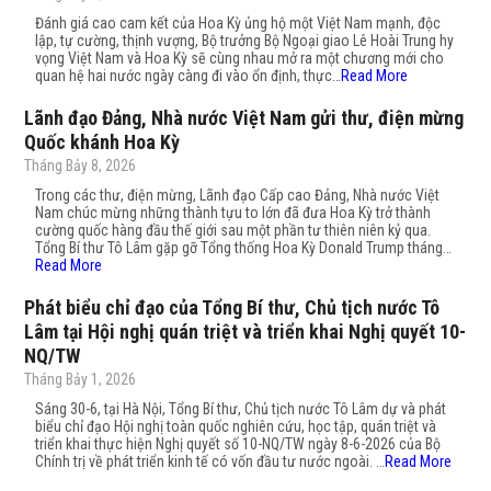
Đánh giá cao cam kết của Hoa Kỳ ủng hộ một Việt Nam mạnh, độc
lập, tự cường, thịnh vượng, Bộ trưởng Bộ Ngoại giao Lê Hoài Trung hy
vọng Việt Nam và Hoa Kỳ sẽ cùng nhau mở ra một chương mới cho
quan hệ hai nước ngày càng đi vào ổn định, thực…
Read More
Lãnh đạo Đảng, Nhà nước Việt Nam gửi thư, điện mừng
Quốc khánh Hoa Kỳ
Tháng Bảy 8, 2026
Trong các thư, điện mừng, Lãnh đạo Cấp cao Đảng, Nhà nước Việt
Nam chúc mừng những thành tựu to lớn đã đưa Hoa Kỳ trở thành
cường quốc hàng đầu thế giới sau một phần tư thiên niên kỷ qua.
Tổng Bí thư Tô Lâm gặp gỡ Tổng thống Hoa Kỳ Donald Trump tháng…
Read More
Phát biểu chỉ đạo của Tổng Bí thư, Chủ tịch nước Tô
Lâm tại Hội nghị quán triệt và triển khai Nghị quyết 10-
NQ/TW
Tháng Bảy 1, 2026
Sáng 30-6, tại Hà Nội, Tổng Bí thư, Chủ tịch nước Tô Lâm dự và phát
biểu chỉ đạo Hội nghị toàn quốc nghiên cứu, học tập, quán triệt và
triển khai thực hiện Nghị quyết số 10-NQ/TW ngày 8-6-2026 của Bộ
Chính trị về phát triển kinh tế có vốn đầu tư nước ngoài. …
Read More