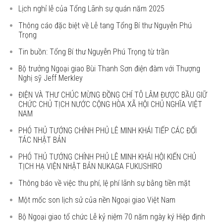
Lịch nghỉ lễ của Tổng Lãnh sự quán năm 2025
Thông cáo đặc biệt về Lễ tang Tổng Bí thư Nguyễn Phú
Trọng
Tin buồn: Tổng Bí thư Nguyễn Phú Trọng từ trần
Bộ trưởng Ngoại giao Bùi Thanh Sơn điện đàm với Thượng
Nghị sỹ Jeff Merkley
ĐIỆN VÀ THƯ CHÚC MỪNG ĐỒNG CHÍ TÔ LÂM ĐƯỢC BẦU GIỮ
CHỨC CHỦ TỊCH NƯỚC CỘNG HÒA XÃ HỘI CHỦ NGHĨA VIỆT
NAM
PHÓ THỦ TƯỚNG CHÍNH PHỦ LÊ MINH KHÁI TIẾP CÁC ĐỐI
TÁC NHẬT BẢN
PHÓ THỦ TƯỚNG CHÍNH PHỦ LÊ MINH KHÁI HỘI KIẾN CHỦ
TỊCH HẠ VIỆN NHẬT BẢN NUKAGA FUKUSHIRO
Thông báo về việc thu phí, lệ phí lãnh sự bằng tiền mặt
Một mốc son lịch sử của nền Ngoại giao Việt Nam
Bộ Ngoại giao tổ chức Lễ kỷ niệm 70 năm ngày ký Hiệp định