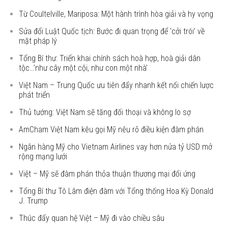
Từ Coultelville, Mariposa: Một hành trình hòa giải và hy vọng
Sửa đổi Luật Quốc tịch: Bước đi quan trọng để ‘cởi trói’ về
mặt pháp lý
Tổng Bí thư: Triển khai chính sách hoà hợp, hoà giải dân
tộc…’như cây một cội, như con một nhà’
Việt Nam – Trung Quốc ưu tiên đẩy nhanh kết nối chiến lược
phát triển
Thủ tướng: Việt Nam sẽ tăng đối thoại và không lo sợ
AmCham Việt Nam kêu gọi Mỹ nêu rõ điều kiện đàm phán
Ngân hàng Mỹ cho Vietnam Airlines vay hơn nửa tỷ USD mở
rộng mạng lưới
Việt – Mỹ sẽ đàm phán thỏa thuận thương mại đối ứng
Tổng Bí thư Tô Lâm điện đàm với Tổng thống Hoa Kỳ Donald
J. Trump
Thúc đẩy quan hệ Việt – Mỹ đi vào chiều sâu