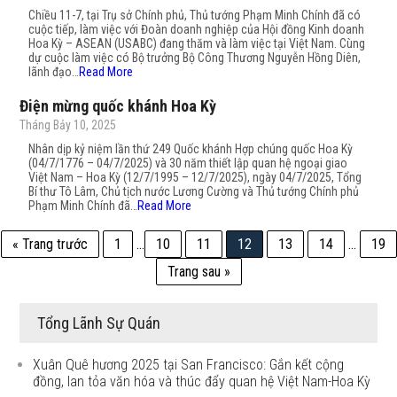
Chiều 11-7, tại Trụ sở Chính phủ, Thủ tướng Phạm Minh Chính đã có
cuộc tiếp, làm việc với Đoàn doanh nghiệp của Hội đồng Kinh doanh
Hoa Kỳ – ASEAN (USABC) đang thăm và làm việc tại Việt Nam. Cùng
dự cuộc làm việc có Bộ trưởng Bộ Công Thương Nguyễn Hồng Diên,
lãnh đạo…
Read More
Điện mừng quốc khánh Hoa Kỳ
Tháng Bảy 10, 2025
Nhân dịp kỷ niệm lần thứ 249 Quốc khánh Hợp chúng quốc Hoa Kỳ
(04/7/1776 – 04/7/2025) và 30 năm thiết lập quan hệ ngoại giao
Việt Nam – Hoa Kỳ (12/7/1995 – 12/7/2025), ngày 04/7/2025, Tổng
Bí thư Tô Lâm, Chủ tịch nước Lương Cường và Thủ tướng Chính phủ
Phạm Minh Chính đã…
Read More
« Trang trước
1
…
10
11
12
13
14
…
19
Trang sau »
Tổng Lãnh Sự Quán
Xuân Quê hương 2025 tại San Francisco: Gắn kết cộng
đồng, lan tỏa văn hóa và thúc đẩy quan hệ Việt Nam-Hoa Kỳ