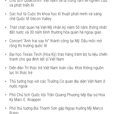
Chủ tịch Qualcomm: Việt Nam sẽ là trung tâm về nghiên cứu
và phát triển AI
Sức hút từ Cuộc thi khoa học kĩ thuật phát minh và sáng
chế Quốc tế Silicon Valley
Thắt chặt quan hệ Việt-Mỹ nhân kỷ niệm 50 năm thống nhất
đất nước và 30 năm bình thường hóa quan hệ ngoại giao
Concert “Anh trai say hi” thành công tại Mỹ: Dấu mốc mở
rộng thị trường quốc tế
Đại học Texas Tech (Hoa Kỳ) trao hàng trăm bộ tư liệu chiến
tranh cho gia đình liệt sĩ Việt Nam
Diễn đàn Trí thức trẻ Việt Nam toàn cầu: Khơi thông nguồn
lực trí thức trẻ
Thủ tướng họp với các Trưởng Cơ quan đại diện Việt Nam ở
nước ngoài
Phó Chủ tịch Quốc hội Trần Quang Phương tiếp Đại sứ Hoa
Kỳ Marc E. Knapper
Phó thủ tướng Bùi Thanh Sơn gặp Ngoại trưởng Mỹ Marco
Rubio