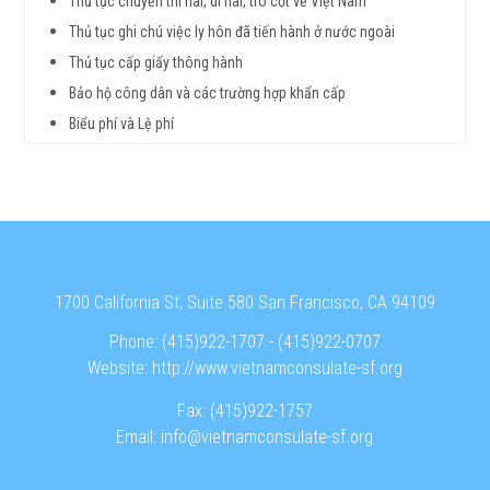
Thủ tục chuyển thi hài, di hài, tro cốt về Việt Nam
Thủ tục ghi chú việc ly hôn đã tiến hành ở nước ngoài
Thủ tục cấp giấy thông hành
Bảo hộ công dân và các trường hợp khẩn cấp
Biểu phí và Lệ phí
1700 California St, Suite 580 San Francisco, CA 94109
Phone:
(415)922-1707
-
(415)922-0707
Website:
http://www.vietnamconsulate-sf.org
Fax:
(415)922-1757
Email:
info@vietnamconsulate-sf.org