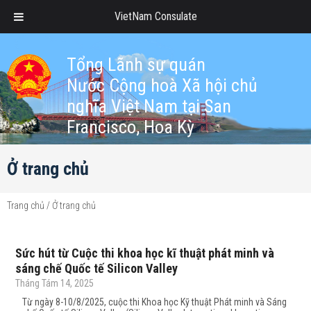
VietNam Consulate
Tổng Lãnh sự quán
Nước Cộng hoà Xã hội chủ
nghĩa Việt Nam tại San
Francisco, Hoa Kỳ
Ở trang chủ
Trang chủ
/
Ở trang chủ
Sức hút từ Cuộc thi khoa học kĩ thuật phát minh và
sáng chế Quốc tế Silicon Valley
Tháng Tám 14, 2025
Từ ngày 8-10/8/2025, cuộc thi Khoa học Kỹ thuật Phát minh và Sáng