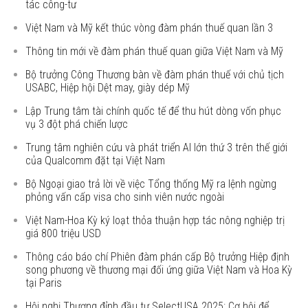
tác công-tư
Việt Nam và Mỹ kết thúc vòng đàm phán thuế quan lần 3
Thông tin mới về đàm phán thuế quan giữa Việt Nam và Mỹ
Bộ trưởng Công Thương bàn về đàm phán thuế với chủ tịch
USABC, Hiệp hội Dệt may, giày dép Mỹ
Lập Trung tâm tài chính quốc tế để thu hút dòng vốn phục
vụ 3 đột phá chiến lược
Trung tâm nghiên cứu và phát triển AI lớn thứ 3 trên thế giới
của Qualcomm đặt tại Việt Nam
Bộ Ngoại giao trả lời về việc Tổng thống Mỹ ra lệnh ngừng
phỏng vấn cấp visa cho sinh viên nước ngoài
Việt Nam-Hoa Kỳ ký loạt thỏa thuận hợp tác nông nghiệp trị
giá 800 triệu USD
Thông cáo báo chí Phiên đàm phán cấp Bộ trưởng Hiệp định
song phương về thương mại đối ứng giữa Việt Nam và Hoa Kỳ
tại Paris
Hội nghị Thượng đỉnh đầu tư SelectUSA 2025: Cơ hội để