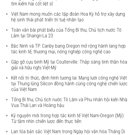
tìm kiếm hài cốt liệt sĩ
Việt Nam mong muốn các tập đoàn Hoa Kỳ hỗ trợ xây dựng
hệ sinh thái phát triển trí tuệ nhân tạo
Toàn văn bài phát biểu của Tổng Bí thư, Chủ tịch nước Tô
Lâm tại Shangri-La 23
Bắc Ninh và TP. Canby bang Oregon mở rộng hành lang hợp
tác kinh tế, thương mại, nông nghiệp công nghệ cao
Gặp gỡ cựu binh Mỹ tại Coulterville: Thắp sáng tinh thần hòa
giải và hữu nghị Việt-Mỹ
Kết nối tri thức, định hình tương lai: Mạng lưới công nghệ Việt
tại Thung lũng Silicon đồng hành cùng công nghệ chiến lược
của Việt Nam
Tổng Bí thư, Chủ tịch nước Tô Lâm và Phu nhân hội kiến Nhà
Vua Thái Lan và Hoàng hậu
Kỷ nguyên mới trong hợp tác kinh tế Việt Nam-Oregon (Mỹ):
Từ tầm nhìn chiến lược đến thực tiễn
Lan tỏa bản sắc Việt Nam trong Ngày hội văn hóa Tháng Di