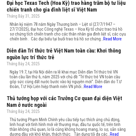
Đại học Texas Tech (Hoa Kỳ) trao hàng trăm bộ tư liệu
chiến tranh cho gia đình liệt sĩ Việt Nam
Tháng Bảy 31, 2025
Nhân kỷ niệm 78 năm Ngày Thương binh – Liệt sĩ (27/7/1947 –
27/7/2025), Đại học Công nghệ Texas – Hoa Kỳ tổ chức trao trả hồ
sơ chứng tích chiến tranh cho các thân nhân gia đình liệt sĩ, các cựu
chiến binh . Các đại biểu tại buổi trao trả hồ sơ chứng…
Read More
Diễn đàn Trí thức trẻ Việt Nam toàn cầu: Khơi thông
nguồn lực trí thức trẻ
Tháng Bảy 24, 2025
Ngày 19.7, tại Hà Nội diễn ra lễ khai mạc Diễn đàn Trí thức trẻ VN
toàn cầu lần thứ 6, năm 2025 với chủ đề “Trí thức trẻ VN toàn cầu
góp sức cùng đất nước bước vào kỷ nguyên mới”. Diễn đàn do T.Ư
Đoàn, T.Ư Hội Liên hiệp thanh niên VN phối…
Read More
Thủ tướng họp với các Trưởng Cơ quan đại diện Việt
Nam ở nước ngoài
Tháng Bảy 24, 2025
Thủ tướng Phạm Minh Chính yêu cầu tiếp tục thích ứng chủ động,
linh hoạt với tình hình mới về thương mại, đầu tư quốc tế, trên tinh
thần không chủ quan, lơ là cũng không hoang mang, lo sợ, sẵn sàng
đương đầu với khó khăn, thách thức. Tận dụng tối đa các…
Read