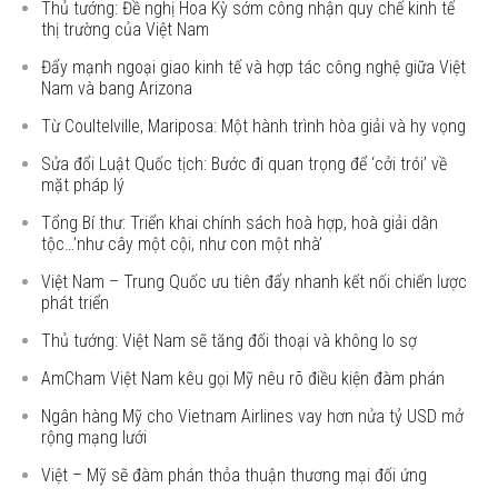
Thủ tướng: Đề nghị Hoa Kỳ sớm công nhận quy chế kinh tế
thị trường của Việt Nam
Đẩy mạnh ngoại giao kinh tế và hợp tác công nghệ giữa Việt
Nam và bang Arizona
Từ Coultelville, Mariposa: Một hành trình hòa giải và hy vọng
Sửa đổi Luật Quốc tịch: Bước đi quan trọng để ‘cởi trói’ về
mặt pháp lý
Tổng Bí thư: Triển khai chính sách hoà hợp, hoà giải dân
tộc…’như cây một cội, như con một nhà’
Việt Nam – Trung Quốc ưu tiên đẩy nhanh kết nối chiến lược
phát triển
Thủ tướng: Việt Nam sẽ tăng đối thoại và không lo sợ
AmCham Việt Nam kêu gọi Mỹ nêu rõ điều kiện đàm phán
Ngân hàng Mỹ cho Vietnam Airlines vay hơn nửa tỷ USD mở
rộng mạng lưới
Việt – Mỹ sẽ đàm phán thỏa thuận thương mại đối ứng