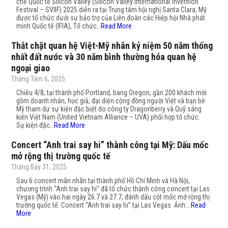
chế Quốc tế Silicon Valley (Silicon Valley International Invention
Festival – SVIIF) 2025 diễn ra tại Trung tâm hội nghị Santa Clara, Mỹ
được tổ chức dưới sự bảo trợ của Liên đoàn các Hiệp hội Nhà phát
minh Quốc tế (IFIA), Tổ chức…
Read More
Thắt chặt quan hệ Việt-Mỹ nhân kỷ niệm 50 năm thống
nhất đất nước và 30 năm bình thường hóa quan hệ
ngoại giao
Tháng Tám 6, 2025
Chiều 4/8, tại thành phố Portland, bang Oregon, gần 200 khách mời
gồm doanh nhân, học giả, đại diện cộng đồng người Việt và bạn bè
Mỹ tham dự sự kiện đặc biệt do công ty Dragonberry và Quỹ sáng
kiến Việt Nam (United Vietnam Alliance – UVA) phối hợp tổ chức.
Sự kiện đặc…
Read More
Concert “Anh trai say hi” thành công tại Mỹ: Dấu mốc
mở rộng thị trường quốc tế
Tháng Bảy 31, 2025
Sau 6 concert mãn nhãn tại thành phố Hồ Chí Minh và Hà Nội,
chương trình “Anh trai say hi” đã tổ chức thành công concert tại Las
Vegas (Mỹ) vào hai ngày 26.7 và 27.7, đánh dấu cột mốc mở rộng thị
trường quốc tế. Concert “Anh trai say hi” tại Las Vegas. Ảnh:…
Read
More