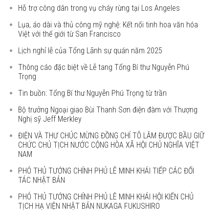
Hỗ trợ công dân trong vụ cháy rừng tại Los Angeles
Lụa, áo dài và thủ công mỹ nghệ: Kết nối tinh hoa văn hóa
Việt với thế giới từ San Francisco
Lịch nghỉ lễ của Tổng Lãnh sự quán năm 2025
Thông cáo đặc biệt về Lễ tang Tổng Bí thư Nguyễn Phú
Trọng
Tin buồn: Tổng Bí thư Nguyễn Phú Trọng từ trần
Bộ trưởng Ngoại giao Bùi Thanh Sơn điện đàm với Thượng
Nghị sỹ Jeff Merkley
ĐIỆN VÀ THƯ CHÚC MỪNG ĐỒNG CHÍ TÔ LÂM ĐƯỢC BẦU GIỮ
CHỨC CHỦ TỊCH NƯỚC CỘNG HÒA XÃ HỘI CHỦ NGHĨA VIỆT
NAM
PHÓ THỦ TƯỚNG CHÍNH PHỦ LÊ MINH KHÁI TIẾP CÁC ĐỐI
TÁC NHẬT BẢN
PHÓ THỦ TƯỚNG CHÍNH PHỦ LÊ MINH KHÁI HỘI KIẾN CHỦ
TỊCH HẠ VIỆN NHẬT BẢN NUKAGA FUKUSHIRO