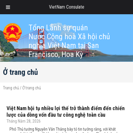
VietNam Consulate
Tổng Lãnh sự quán
Nước Cộng hoà Xã hội chủ
nghĩa Việt Nam tại San
Francisco, Hoa Kỳ
Ở trang chủ
Trang chủ
/
Ở trang chủ
Việt Nam hội tụ nhiều lợi thế trở thành điểm đến chiến
lược của dòng vốn đầu tư công nghệ toàn cầu
Tháng Năm 28, 2026
Phó Thủ tướng Nguyễn Văn Thắng bày tỏ tin tưởng rằng, với khát