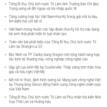
Tổng Bí thư, Chủ tịch nước Tô Lâm làm Trưởng Ban Chỉ đạo
Trung ương về đối ngoại và hội nhập quốc tế
Tăng cường hợp tác Việt Nam-Hoa Kỳ trong giải mã tư liệu,
tìm kiếm hài cốt liệt sĩ
Việt Nam mong muốn các tập đoàn Hoa Kỳ hỗ trợ xây dựng
hệ sinh thái phát triển trí tuệ nhân tạo
Toàn văn bài phát biểu của Tổng Bí thư, Chủ tịch nước Tô
Lâm tại Shangri-La 23
Bắc Ninh và TP. Canby bang Oregon mở rộng hành lang hợp
tác kinh tế, thương mại, nông nghiệp công nghệ cao
Gặp gỡ cựu binh Mỹ tại Coulterville: Thắp sáng tinh thần hòa
giải và hữu nghị Việt-Mỹ
Kết nối tri thức, định hình tương lai: Mạng lưới công nghệ Việt
tại Thung lũng Silicon đồng hành cùng công nghệ chiến lược
của Việt Nam
Tổng Bí thư, Chủ tịch nước Tô Lâm và Phu nhân hội kiến Nhà
Vua Thái Lan và Hoàng hậu