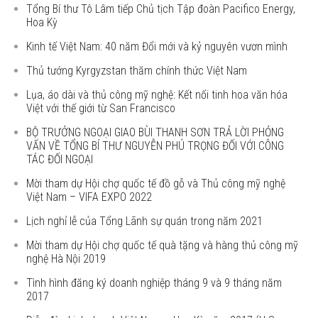
Tổng Bí thư Tô Lâm tiếp Chủ tịch Tập đoàn Pacifico Energy,
Hoa Kỳ
Kinh tế Việt Nam: 40 năm Đổi mới và kỷ nguyên vươn mình
Thủ tướng Kyrgyzstan thăm chính thức Việt Nam
Lụa, áo dài và thủ công mỹ nghệ: Kết nối tinh hoa văn hóa
Việt với thế giới từ San Francisco
BỘ TRƯỞNG NGOẠI GIAO BÙI THANH SƠN TRẢ LỜI PHỎNG
VẤN VỀ TỔNG BÍ THƯ NGUYỄN PHÚ TRỌNG ĐỐI VỚI CÔNG
TÁC ĐỐI NGOẠI
Mời tham dự Hội chợ quốc tế đồ gỗ và Thủ công mỹ nghệ
Việt Nam – VIFA EXPO 2022
Lịch nghỉ lễ của Tổng Lãnh sự quán trong năm 2021
Mời tham dự Hội chợ quốc tế quà tặng và hàng thủ công mỹ
nghệ Hà Nội 2019
Tình hình đăng ký doanh nghiệp tháng 9 và 9 tháng năm
2017