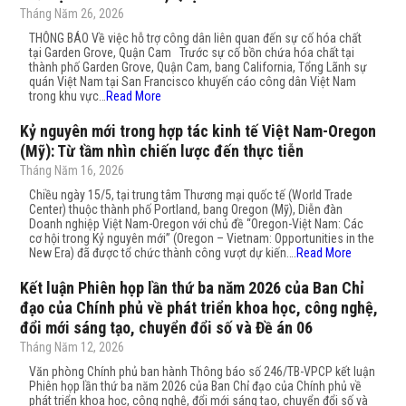
Tháng Năm 26, 2026
THÔNG BÁO Về việc hỗ trợ công dân liên quan đến sự cố hóa chất
tại Garden Grove, Quận Cam Trước sự cố bồn chứa hóa chất tại
thành phố Garden Grove, Quận Cam, bang California, Tổng Lãnh sự
quán Việt Nam tại San Francisco khuyến cáo công dân Việt Nam
trong khu vực…
Read More
Kỷ nguyên mới trong hợp tác kinh tế Việt Nam-Oregon
(Mỹ): Từ tầm nhìn chiến lược đến thực tiễn
Tháng Năm 16, 2026
Chiều ngày 15/5, tại trung tâm Thương mại quốc tế (World Trade
Center) thuộc thành phố Portland, bang Oregon (Mỹ), Diễn đàn
Doanh nghiệp Việt Nam-Oregon với chủ đề “Oregon-Việt Nam: Các
cơ hội trong Kỷ nguyên mới” (Oregon – Vietnam: Opportunities in the
New Era) đã được tổ chức thành công vượt dự kiến….
Read More
Kết luận Phiên họp lần thứ ba năm 2026 của Ban Chỉ
đạo của Chính phủ về phát triển khoa học, công nghệ,
đổi mới sáng tạo, chuyển đổi số và Đề án 06
Tháng Năm 12, 2026
Văn phòng Chính phủ ban hành Thông báo số 246/TB-VPCP kết luận
Phiên họp lần thứ ba năm 2026 của Ban Chỉ đạo của Chính phủ về
phát triển khoa học, công nghệ, đổi mới sáng tạo, chuyển đổi số và