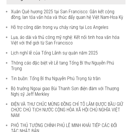
Xuân Quê hương 2025 tại San Francisco: Gắn kết cộng
đồng, lan tỏa văn hóa và thúc đẩy quan hệ Việt Nam-Hoa Kỳ
Hỗ trợ công dân trong vụ cháy rừng tại Los Angeles
Lụa, áo dài và thủ công mỹ nghệ: Kết nối tinh hoa văn hóa
Việt với thế giới từ San Francisco
Lịch nghỉ lễ của Tổng Lãnh sự quán năm 2025
Thông cáo đặc biệt về Lễ tang Tổng Bí thư Nguyễn Phú
Trọng
Tin buồn: Tổng Bí thư Nguyễn Phú Trọng từ trần
Bộ trưởng Ngoại giao Bùi Thanh Sơn điện đàm với Thượng
Nghị sỹ Jeff Merkley
ĐIỆN VÀ THƯ CHÚC MỪNG ĐỒNG CHÍ TÔ LÂM ĐƯỢC BẦU GIỮ
CHỨC CHỦ TỊCH NƯỚC CỘNG HÒA XÃ HỘI CHỦ NGHĨA VIỆT
NAM
PHÓ THỦ TƯỚNG CHÍNH PHỦ LÊ MINH KHÁI TIẾP CÁC ĐỐI
TÁC NHẬT BẢN