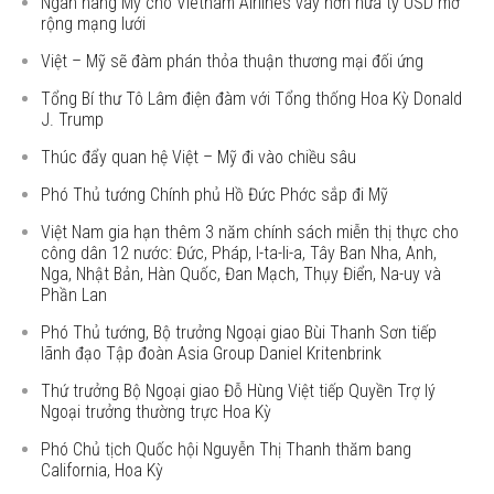
Ngân hàng Mỹ cho Vietnam Airlines vay hơn nửa tỷ USD mở
rộng mạng lưới
Việt – Mỹ sẽ đàm phán thỏa thuận thương mại đối ứng
Tổng Bí thư Tô Lâm điện đàm với Tổng thống Hoa Kỳ Donald
J. Trump
Thúc đẩy quan hệ Việt – Mỹ đi vào chiều sâu
Phó Thủ tướng Chính phủ Hồ Đức Phớc sắp đi Mỹ
Việt Nam gia hạn thêm 3 năm chính sách miễn thị thực cho
công dân 12 nước: Đức, Pháp, I-ta-li-a, Tây Ban Nha, Anh,
Nga, Nhật Bản, Hàn Quốc, Đan Mạch, Thụy Điển, Na-uy và
Phần Lan
Phó Thủ tướng, Bộ trưởng Ngoại giao Bùi Thanh Sơn tiếp
lãnh đạo Tập đoàn Asia Group Daniel Kritenbrink
Thứ trưởng Bộ Ngoại giao Đỗ Hùng Việt tiếp Quyền Trợ lý
Ngoại trưởng thường trực Hoa Kỳ
Phó Chủ tịch Quốc hội Nguyễn Thị Thanh thăm bang
California, Hoa Kỳ