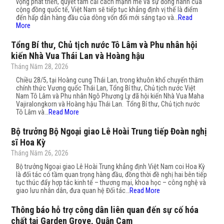
vọng phát triển, quyết tâm cải cách mạnh mẽ và sự đồng hành của
cộng đồng quốc tế, Việt Nam sẽ tiếp tục khẳng định vị thế là điểm
đến hấp dẫn hàng đầu của dòng vốn đổi mới sáng tạo và…
Read
More
Tổng Bí thư, Chủ tịch nước Tô Lâm và Phu nhân hội
kiến Nhà Vua Thái Lan và Hoàng hậu
Tháng Năm 28, 2026
Chiều 28/5, tại Hoàng cung Thái Lan, trong khuôn khổ chuyến thăm
chính thức Vương quốc Thái Lan, Tổng Bí thư, Chủ tịch nước Việt
Nam Tô Lâm và Phu nhân Ngô Phương Ly đã hội kiến Nhà Vua Maha
Vajiralongkorn và Hoàng hậu Thái Lan. Tổng Bí thư, Chủ tịch nước
Tô Lâm và…
Read More
Bộ trưởng Bộ Ngoại giao Lê Hoài Trung tiếp Đoàn nghị
sĩ Hoa Kỳ
Tháng Năm 26, 2026
Bộ trưởng Ngoại giao Lê Hoài Trung khẳng định Việt Nam coi Hoa Kỳ
là đối tác có tầm quan trọng hàng đầu, đồng thời đề nghị hai bên tiếp
tục thúc đẩy hợp tác kinh tế – thương mại, khoa học – công nghệ và
giao lưu nhân dân, đưa quan hệ Đối tác…
Read More
Thông báo hỗ trợ công dân liên quan đến sự cố hóa
chất tại Garden Grove, Quận Cam