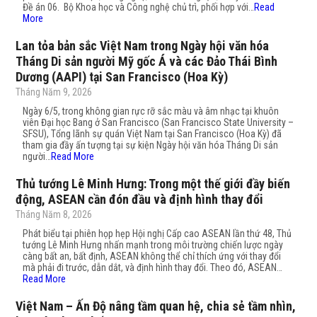
Đề án 06. Bộ Khoa học và Công nghệ chủ trì, phối hợp với…
Read
More
Lan tỏa bản sắc Việt Nam trong Ngày hội văn hóa
Tháng Di sản người Mỹ gốc Á và các Đảo Thái Bình
Dương (AAPI) tại San Francisco (Hoa Kỳ)
Tháng Năm 9, 2026
Ngày 6/5, trong không gian rực rỡ sắc màu và âm nhạc tại khuôn
viên Đại học Bang ở San Francisco (San Francisco State University –
SFSU), Tổng lãnh sự quán Việt Nam tại San Francisco (Hoa Kỳ) đã
tham gia đầy ấn tượng tại sự kiện Ngày hội văn hóa Tháng Di sản
người…
Read More
Thủ tướng Lê Minh Hưng: Trong một thế giới đầy biến
động, ASEAN cần đón đầu và định hình thay đổi
Tháng Năm 8, 2026
Phát biểu tại phiên họp hẹp Hội nghị Cấp cao ASEAN lần thứ 48, Thủ
tướng Lê Minh Hưng nhấn mạnh trong môi trường chiến lược ngày
càng bất an, bất định, ASEAN không thể chỉ thích ứng với thay đổi
mà phải đi trước, dẫn dắt, và định hình thay đổi. Theo đó, ASEAN…
Read More
Việt Nam – Ấn Độ nâng tầm quan hệ, chia sẻ tầm nhìn,