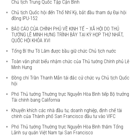
Chủ tịch Trung Quốc Tập Cận Bình
Chủ tịch Quốc hội đến Thổ Nhĩ Kỳ, bắt đầu tham dự Đại hội
đồng IPU-152
BÁO CÁO CỦA CHÍNH PHỦ VỀ KINH TẾ – XÃ HỘI DO THỦ
TƯỚNG LÊ MINH HƯNG TRÌNH BÀY TẠI KỲ HỌP THỨ NHẤT,
QUỐC HỘI KHÓA XVI
Tổng Bí thư Tô Lâm được bầu giữ chức Chủ tịch nước
Toàn văn phát biểu nhậm chức của Thủ tướng Chính phủ Lê
Minh Hưng
Đồng chí Trần Thanh Mẫn tái đắc cử chức vụ Chủ tịch Quốc
hội
Phó Thủ tướng Thường trực Nguyễn Hòa Bình tiếp Bộ trưởng
Tài chính bang California
Khuyến khích các nhà đầu tư, doanh nghiệp, định chế tài
chính của Thành phố San Francisco đầu tư vào VIFC
Phó Thủ tướng Thường trực Nguyễn Hòa Bình thăm Tổng
Lãnh sự quán Việt Nam tại San Francisco