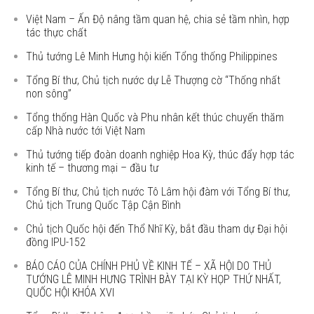
Việt Nam – Ấn Độ nâng tầm quan hệ, chia sẻ tầm nhìn, hợp
tác thực chất
Thủ tướng Lê Minh Hưng hội kiến Tổng thống Philippines
Tổng Bí thư, Chủ tịch nước dự Lễ Thượng cờ “Thống nhất
non sông”
Tổng thống Hàn Quốc và Phu nhân kết thúc chuyến thăm
cấp Nhà nước tới Việt Nam
Thủ tướng tiếp đoàn doanh nghiệp Hoa Kỳ, thúc đẩy hợp tác
kinh tế – thương mại – đầu tư
Tổng Bí thư, Chủ tịch nước Tô Lâm hội đàm với Tổng Bí thư,
Chủ tịch Trung Quốc Tập Cận Bình
Chủ tịch Quốc hội đến Thổ Nhĩ Kỳ, bắt đầu tham dự Đại hội
đồng IPU-152
BÁO CÁO CỦA CHÍNH PHỦ VỀ KINH TẾ – XÃ HỘI DO THỦ
TƯỚNG LÊ MINH HƯNG TRÌNH BÀY TẠI KỲ HỌP THỨ NHẤT,
QUỐC HỘI KHÓA XVI