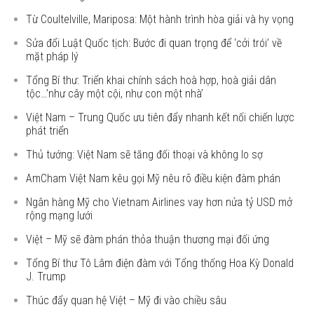
Từ Coultelville, Mariposa: Một hành trình hòa giải và hy vọng
Sửa đổi Luật Quốc tịch: Bước đi quan trọng để ‘cởi trói’ về
mặt pháp lý
Tổng Bí thư: Triển khai chính sách hoà hợp, hoà giải dân
tộc…’như cây một cội, như con một nhà’
Việt Nam – Trung Quốc ưu tiên đẩy nhanh kết nối chiến lược
phát triển
Thủ tướng: Việt Nam sẽ tăng đối thoại và không lo sợ
AmCham Việt Nam kêu gọi Mỹ nêu rõ điều kiện đàm phán
Ngân hàng Mỹ cho Vietnam Airlines vay hơn nửa tỷ USD mở
rộng mạng lưới
Việt – Mỹ sẽ đàm phán thỏa thuận thương mại đối ứng
Tổng Bí thư Tô Lâm điện đàm với Tổng thống Hoa Kỳ Donald
J. Trump
Thúc đẩy quan hệ Việt – Mỹ đi vào chiều sâu