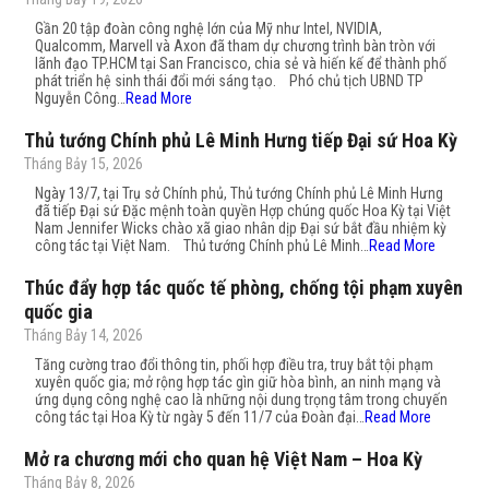
Gần 20 tập đoàn công nghệ lớn của Mỹ như Intel, NVIDIA,
Qualcomm, Marvell và Axon đã tham dự chương trình bàn tròn với
lãnh đạo TP.HCM tại San Francisco, chia sẻ và hiến kế để thành phố
phát triển hệ sinh thái đổi mới sáng tạo. Phó chủ tịch UBND TP
Nguyễn Công…
Read More
Thủ tướng Chính phủ Lê Minh Hưng tiếp Đại sứ Hoa Kỳ
Tháng Bảy 15, 2026
Ngày 13/7, tại Trụ sở Chính phủ, Thủ tướng Chính phủ Lê Minh Hưng
đã tiếp Đại sứ Đặc mệnh toàn quyền Hợp chúng quốc Hoa Kỳ tại Việt
Nam Jennifer Wicks chào xã giao nhân dịp Đại sứ bắt đầu nhiệm kỳ
công tác tại Việt Nam. Thủ tướng Chính phủ Lê Minh…
Read More
Thúc đẩy hợp tác quốc tế phòng, chống tội phạm xuyên
quốc gia
Tháng Bảy 14, 2026
Tăng cường trao đổi thông tin, phối hợp điều tra, truy bắt tội phạm
xuyên quốc gia; mở rộng hợp tác gìn giữ hòa bình, an ninh mạng và
ứng dụng công nghệ cao là những nội dung trọng tâm trong chuyến
công tác tại Hoa Kỳ từ ngày 5 đến 11/7 của Đoàn đại…
Read More
Mở ra chương mới cho quan hệ Việt Nam – Hoa Kỳ
Tháng Bảy 8, 2026