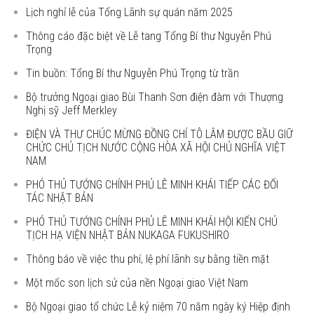
Lịch nghỉ lễ của Tổng Lãnh sự quán năm 2025
Thông cáo đặc biệt về Lễ tang Tổng Bí thư Nguyễn Phú
Trọng
Tin buồn: Tổng Bí thư Nguyễn Phú Trọng từ trần
Bộ trưởng Ngoại giao Bùi Thanh Sơn điện đàm với Thượng
Nghị sỹ Jeff Merkley
ĐIỆN VÀ THƯ CHÚC MỪNG ĐỒNG CHÍ TÔ LÂM ĐƯỢC BẦU GIỮ
CHỨC CHỦ TỊCH NƯỚC CỘNG HÒA XÃ HỘI CHỦ NGHĨA VIỆT
NAM
PHÓ THỦ TƯỚNG CHÍNH PHỦ LÊ MINH KHÁI TIẾP CÁC ĐỐI
TÁC NHẬT BẢN
PHÓ THỦ TƯỚNG CHÍNH PHỦ LÊ MINH KHÁI HỘI KIẾN CHỦ
TỊCH HẠ VIỆN NHẬT BẢN NUKAGA FUKUSHIRO
Thông báo về việc thu phí, lệ phí lãnh sự bằng tiền mặt
Một mốc son lịch sử của nền Ngoại giao Việt Nam
Bộ Ngoại giao tổ chức Lễ kỷ niệm 70 năm ngày ký Hiệp định