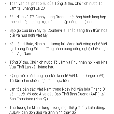
Toàn văn bài phát biểu của Tổng Bí thư, Chủ tịch nước Tô
Lâm tại Shangri-La 23
Bắc Ninh và TP. Canby bang Oregon mở rộng hành lang hợp
tác kinh tế, thương mại, nông nghiệp công nghệ cao
Gặp gỡ cựu binh Mỹ tại Coulterville: Thắp sáng tinh thần hòa
giải và hữu nghị Việt-Mỹ
Kết nối tri thức, định hình tương lai: Mạng lưới công nghệ Việt
tại Thung lũng Silicon đồng hành cùng công nghệ chiến lược
của Việt Nam
Tổng Bí thư, Chủ tịch nước Tô Lâm và Phu nhân hội kiến Nhà
Vua Thái Lan và Hoàng hậu
Kỷ nguyên mới trong hợp tác kinh tế Việt Nam-Oregon (Mỹ):
Từ tầm nhìn chiến lược đến thực tiễn
Lan tỏa bản sắc Việt Nam trong Ngày hội văn hóa Tháng Di
sản người Mỹ gốc Á và các Đảo Thái Bình Dương (AAPI) tại
San Francisco (Hoa Kỳ)
Thủ tướng Lê Minh Hưng: Trong một thế giới đầy biến động,
ASEAN cần đón đầu và định hình thay đổi