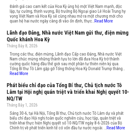
Đánh giá cao cam kết của Hoa Kỳ ủng hộ một Việt Nam mạnh, độc
lập, tự cường, thịnh vượng, Bộ trưởng Bộ Ngoại giao Lê Hoài Trung hy
vọng Việt Nam và Hoa Kỳ sẽ cùng nhau mở ra một chương mới cho
quan hệ hai nước ngày càng đi vào ổn định, thực…
Read More
Lãnh đạo Đảng, Nhà nước Việt Nam gửi thư, điện mừng
Quốc khánh Hoa Kỳ
Tháng Bảy 8, 2026
Trong các thư, điện mừng, Lãnh đạo Cấp cao Đảng, Nhà nước Việt
Nam chúc mừng những thành tựu to lớn đã đưa Hoa Kỳ trở thành
cường quốc hàng đầu thế giới sau một phần tư thiên niên kỷ qua.
Tổng Bí thư Tô Lâm gặp gỡ Tổng thống Hoa Kỳ Donald Trump tháng…
Read More
Phát biểu chỉ đạo của Tổng Bí thư, Chủ tịch nước Tô
Lâm tại Hội nghị quán triệt và triển khai Nghị quyết 10-
NQ/TW
Tháng Bảy 1, 2026
Sáng 30-6, tại Hà Nội, Tổng Bí thư, Chủ tịch nước Tô Lâm dự và phát
biểu chỉ đạo Hội nghị toàn quốc nghiên cứu, học tập, quán triệt và
triển khai thực hiện Nghị quyết số 10-NQ/TW ngày 8-6-2026 của Bộ
Chính trị về phát triển kinh tế có vốn đầu tư nước ngoài. …
Read More