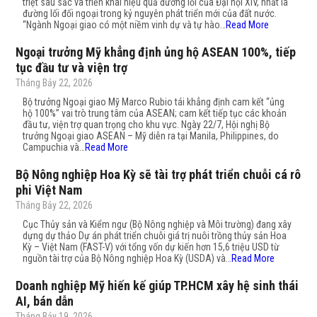
triệt sâu sắc và triển khai hiệu quả đường lối của Đại hội XIV, nhất là
đường lối đối ngoại trong kỷ nguyên phát triển mới của đất nước.
“Ngành Ngoại giao có một niềm vinh dự và tự hào…
Read More
Ngoại trưởng Mỹ khẳng định ủng hộ ASEAN 100%, tiếp
tục đầu tư và viện trợ
Tháng Bảy 22, 2026
Bộ trưởng Ngoại giao Mỹ Marco Rubio tái khẳng định cam kết “ủng
hộ 100%” vai trò trung tâm của ASEAN; cam kết tiếp tục các khoản
đầu tư, viện trợ quan trọng cho khu vực. Ngày 22/7, Hội nghị Bộ
trưởng Ngoại giao ASEAN – Mỹ diễn ra tại Manila, Philippines, do
Campuchia và…
Read More
Bộ Nông nghiệp Hoa Kỳ sẽ tài trợ phát triển chuỗi cá rô
phi Việt Nam
Tháng Bảy 22, 2026
Cục Thủy sản và Kiểm ngư (Bộ Nông nghiệp và Môi trường) đang xây
dựng dự thảo Dự án phát triển chuỗi giá trị nuôi trồng thủy sản Hoa
Kỳ – Việt Nam (FAST-V) với tổng vốn dự kiến hơn 15,6 triệu USD từ
nguồn tài trợ của Bộ Nông nghiệp Hoa Kỳ (USDA) và…
Read More
Doanh nghiệp Mỹ hiến kế giúp TP.HCM xây hệ sinh thái
AI, bán dẫn
Tháng Bảy 19, 2026