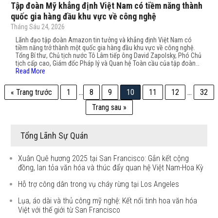
Tập đoàn Mỹ khẳng định Việt Nam có tiềm năng thành
quốc gia hàng đầu khu vực về công nghệ
Tháng Sáu 24, 2026
Lãnh đạo tập đoàn Amazon tin tưởng và khẳng định Việt Nam có
tiềm năng trở thành một quốc gia hàng đầu khu vực về công nghệ.
Tổng Bí thư, Chủ tịch nước Tô Lâm tiếp ông David Zapolsky, Phó Chủ
tịch cấp cao, Giám đốc Pháp lý và Quan hệ Toàn cầu của tập đoàn…
Read More
« Trang trước
1
…
8
9
10
11
12
…
32
Trang sau »
Tổng Lãnh Sự Quán
Xuân Quê hương 2025 tại San Francisco: Gắn kết cộng
đồng, lan tỏa văn hóa và thúc đẩy quan hệ Việt Nam-Hoa Kỳ
Hỗ trợ công dân trong vụ cháy rừng tại Los Angeles
Lụa, áo dài và thủ công mỹ nghệ: Kết nối tinh hoa văn hóa
Việt với thế giới từ San Francisco