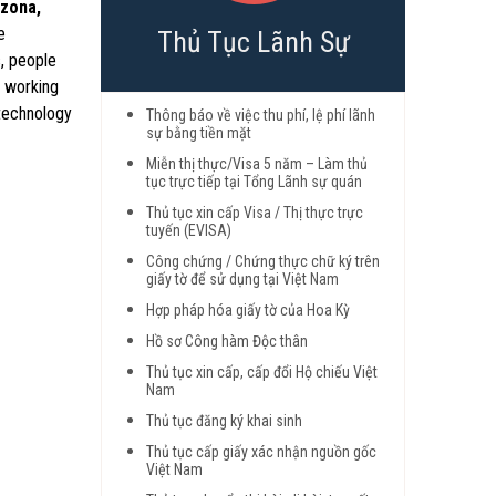
izona,
e
Thủ Tục Lãnh Sự
, people
s working
 technology
Thông báo về việc thu phí, lệ phí lãnh
sự bằng tiền mặt
Miễn thị thực/Visa 5 năm – Làm thủ
tục trực tiếp tại Tổng Lãnh sự quán
Thủ tục xin cấp Visa / Thị thực trực
tuyến (EVISA)
Công chứng / Chứng thực chữ ký trên
giấy tờ để sử dụng tại Việt Nam
Hợp pháp hóa giấy tờ của Hoa Kỳ
Hồ sơ Công hàm Độc thân
Thủ tục xin cấp, cấp đổi Hộ chiếu Việt
Nam
Thủ tục đăng ký khai sinh
Thủ tục cấp giấy xác nhận nguồn gốc
Việt Nam