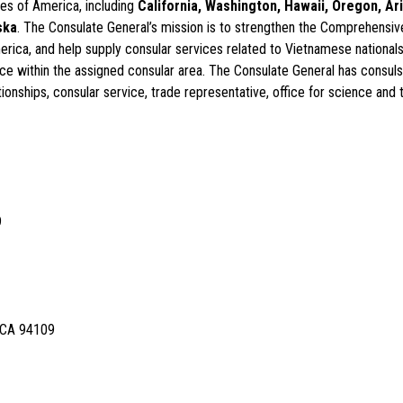
tes of America, including
California, Washington,
Hawaii, Oregon, Ar
ska
. The Consulate General’s mission is to strengthen the Comprehensiv
ica, and help supply consular services related to Vietnamese nationals
ice within the assigned consular area. The Consulate General has consul
lationships, consular service, trade representative, office for science and
9
, CA 94109