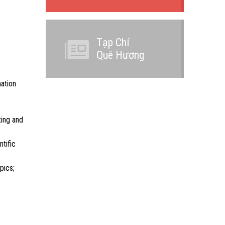
Tạp Chí
Quê Hương
mation
ting and
tific
pics;