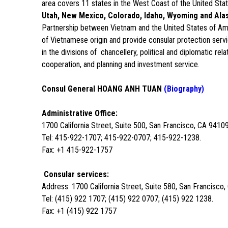
area covers 11 states in the West Coast of the United Sta
Utah, New Mexico, Colorado, Idaho, Wyoming and Ala
Partnership between Vietnam and the United States of Amer
of Vietnamese origin and provide consular protection serv
in the divisions of chancellery, political and diplomatic re
cooperation, and planning and investment service.
Consul General HOANG ANH TUAN
(Biography)
Administrative Office:
1700 California Street, Suite 500, San Francisco, CA 9410
Tel: 415-922-1707; 415-922-0707; 415-922-1238.
Fax: +1 415-922-1757
Consular services:
Address: 1700 California Street, Suite 580, San Francisco
Tel: (415) 922 1707; (415) 922 0707; (415) 922 1238.
Fax: +1 (415) 922 1757