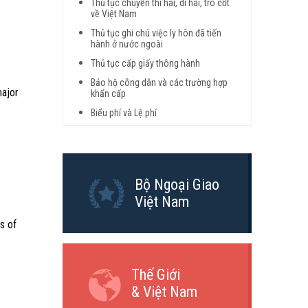
Thủ tục chuyển thi hài, di hài, tro cốt
về Việt Nam
Thủ tục ghi chú việc ly hôn đã tiến
hành ở nước ngoài
Thủ tục cấp giấy thông hành
Bảo hộ công dân và các trường hợp
major
khẩn cấp
Biểu phí và Lệ phí
Bộ Ngoại Giao
Việt Nam
s of
Thế Giới
& Việt Nam