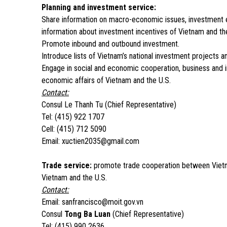
Planning and investment service:
Share information on macro-economic issues, investment 
information about investment incentives of Vietnam and th
Promote inbound and outbound investment.
Introduce lists of Vietnam’s national investment projects a
Engage in social and economic cooperation, business and
economic affairs of Vietnam and the U.S.
Contact:
Consul Le Thanh Tu (Chief Representative)
Tel: (415) 922 1707
Cell: (415) 712 5090
Email: xuctien2035@gmail.com
Trade service:
promote trade cooperation between Vietna
Vietnam and the U.S.
Contact:
Email: sanfrancisco@moit.gov.vn
Consul
Tong Ba Luan
(Chief Representative)
Tel: (415) 990 2636